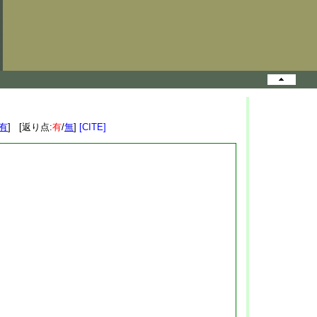
有
] [返り点:
有
/
無
]
[CITE]