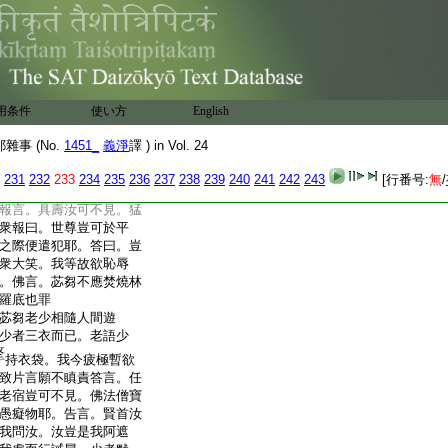
奉 制譯
餘
苾芻雖復年邁常爲掉
今年暮掉擧未休。聞已
難陀曰。諸黒鉢者極爲
宜可作恥辱事。令其羞
用条件
使い方
English
其便。時有衆多耆宿苾芻。
于時六衆亦往林中見
事 (No.
1451_
義淨
譯 ) in Vol. 24
風放火。遠在一邊遙看
欲至。即皆驚起隨煙走
231
232
233
234
235
236
237
238
239
240
241
242
243
[行番号:
無
/
語。仁今年老掉擧未休。
報言。具壽汝可不見。猛
衆報曰。世尊豈可於平
之際便遣犯耶。答曰。豈
衆大笑。我等故欲恥辱
。佛言。苾芻不應焚燒林
羅底也罪
苾芻老少相隨人間遊
少者三衣而已。老語少
持衣袋。我今疲極暫欲
致片言願不瞋責答言。任
老宿豈可不見。佛法僧寶
愚癡物耶。告言。賢首汝
我問汝。汝豈是我阿遮