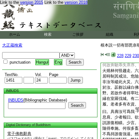
＊三藏法師義淨
Link to the
version 2015
Link to the
version 2018
第二門第二子攝頌之
縁在室羅伐城。六衆
擧。諸苾芻告曰。仁
默然。遂告難陀鄔波
多事輒行誡勗。我等
ホーム
検索
ご挨拶
組織
利
。從是作心伺求
往野林中樹下宴坐。
大正蔵検索
根本説一切有部毘奈耶雜
彼寂定。遂於三面上
而住。時彼老宿見火
228
229
230
出。六衆見時作如是
punctuation
Hangul
Eng
何故奔馳乖失庠序。
火燒林何怪趨走。六
TextNo.
Vol.
Page
居時制其戒法。危險
非汝等縱此火災。六
於汝。苾芻以縁白佛
INBUDS
野。若故作者得窣吐
縁在室羅伐城。有二
INBUDS
(Bibliographic Database)
履。老者多有衣資。
Search
曰。具壽汝可爲我
息肩。少者報曰。欲
説誰復相瞋。少言。
Digital Dictionary of Buddhism
隨得奉施。何假多畜
電子佛教辭典
不爲持誰復強逼。然
パスワードがない場合は「guest」でログインしてくださ