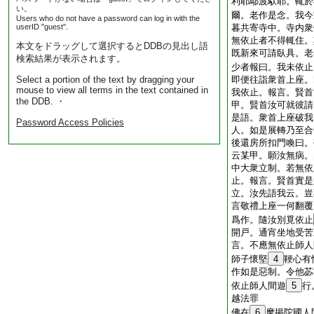
利耶鄔波馱耶。輒於
い。
爾。老作是念。我今
Users who do not have a password can log in with the
userID "guest".
暮共寄寺中。寺内衆
無依止者不得輒住。
本文をドラッグして選択するとDDBの見出し語
既新來可請臥具。老
検索結果が表示されます。
少者報曰。我未依止
Select a portion of the text by dragging your
即便往詣衆首上座。
mouse to view all terms in the text contained in
我依止。報言。賢首
the DDB. ・
甲。賢首汝可就彼請
是語。衆首上座破我
Password Access Policies
人。如是展轉乃至合
後還房所扣門喚曰。
云某甲。願汝無病。
中大衆立制。若無依
止。報言。賢首實是
立。汝先語我云。豈
言敬禮上座一何翻覆
爲作。隨汝別覓依止
開戸。通宵坐地受苦
言。不應無依止師人
師子懷堅
4
鞕心有
作如是惡制。令他苾
依止師人間遊
5
行
越法罪
佛在
6
摩掲陀國人