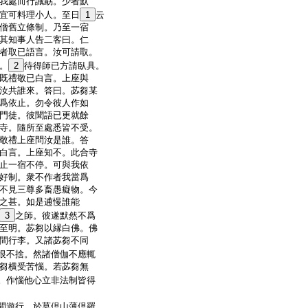
我處而行誡勗。少者默
宜可料理小人。至日
1
云
僧舊立條制。乃至一宿
其知事人告二客曰。仁
者取已語言。汝可請取。
。
2
待得師已方請臥具。
既禮敬已白言。上座與
汝共誰來。答曰。苾芻某
爲依止。勿令彼人作如
門徒。彼聞語已更就餘
寺。隨所至處悉皆不受。
敬禮上座問汝是誰。答
白言。上座知不。此合寺
止一宿不停。可與我依
好制。衆不作者我當爲
不見三尊多畜愚癡物。今
之甚。如是逋慢誰能
3
之師。彼遂默然不爲
至明。苾芻以縁白佛。佛
間行李。又諸苾芻不同
恨不捨。然諸僧伽不應輒
芻横受苦惱。若苾芻無
。作惱他心立非法制皆得
間遊行。於莫倶山薄倶羅