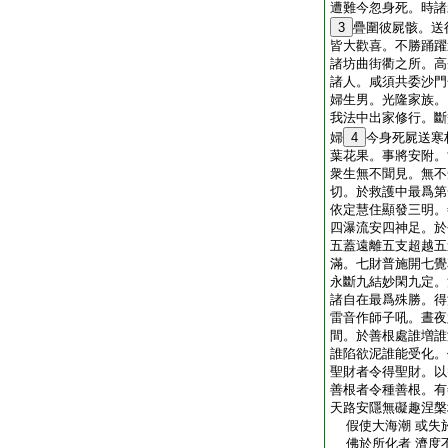
遭難今忽身死。時諸
3
疊圍彼屍骸。送
皆大歡喜。不勝踊躍
諸坊曲街衢之所。高
諸人。咸須共委沙門
婦生男。光隆家族。
我法中出家修行。斷
婦
4
今身死屍送寒
葉花果。事將安附。
衆生無不聞見。無不
切。於救護中最爲第
依定慧住顯發三明。
四瀑流安四神足。於
五蓋遠離五支超越五
滿。七財普施開七覺
永斷九結妙閑九定。
諸自在最爲殊勝。得
雷音作師子吼。晝夜
間。於善根處誰増誰
誰陷欲泥誰能受化。
聖財者令得聖財。以
善根者令種善根。有
天路安隱無礙趣涅槃
假使大海潮 或失
佛於所化者 濟度