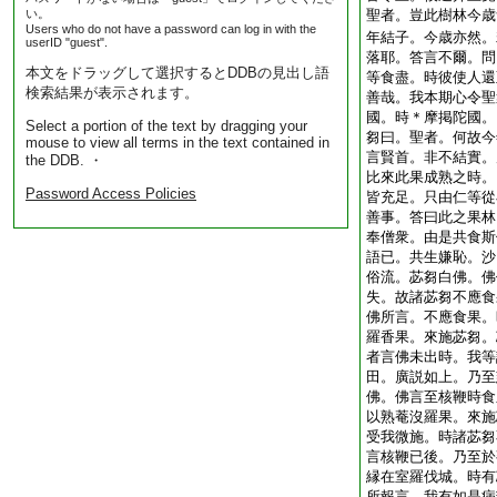
い。
聖者。豈此樹林今歳
Users who do not have a password can log in with the
年結子。今歳亦然。
userID "guest".
落耶。答言不爾。問
本文をドラッグして選択するとDDBの見出し語
等食盡。時彼使人還
検索結果が表示されます。
善哉。我本期心令聖
國。時＊摩掲陀國。
Select a portion of the text by dragging your
芻曰。聖者。何故今
mouse to view all terms in the text contained in
言賢首。非不結實。
the DDB. ・
比來此果成熟之時。
Password Access Policies
皆充足。只由仁等從
善事。答曰此之果林
奉僧衆。由是共食斯
語已。共生嫌恥。沙
俗流。苾芻白佛。佛
失。故諸苾芻不應食
佛所言。不應食果。
羅香果。來施苾芻。
者言佛未出時。我等
田。廣説如上。乃至
佛。佛言至核鞭時食
以熟菴沒羅果。來施
受我微施。時諸苾芻
言核鞭已後。乃至於
縁在室羅伐城。時有
所報言。我有如是病