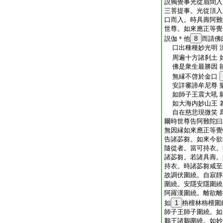
説獨覺事光從眉間入
三菩提事。光從頂入
口而入。時具壽阿難
世尊。如來應正等覺
説伽＊他
8
而請佛
口出種種妙光明 
周遍十方諸刹土 
佛是衆生最勝因 
無縁不啓於金口
安詳審諦牟尼尊 
如師子王震大吼 
如大海内妙山王 
自在慈悲現微笑 
爾時世尊告阿難陀曰
無因縁如來應正等覺
告諸苾芻。如來今欲
隨從者。當可持衣。
諸苾芻。若諸具壽。
持衣。時諸苾芻咸至
故調伏圍繞。自寂靜
圍繞。安隱安隱圍繞
阿羅漢圍繞。離欲離
如
1
栴檀林栴檀圍
師子王師子圍繞。如
鵝王諸鵝圍繞。如妙