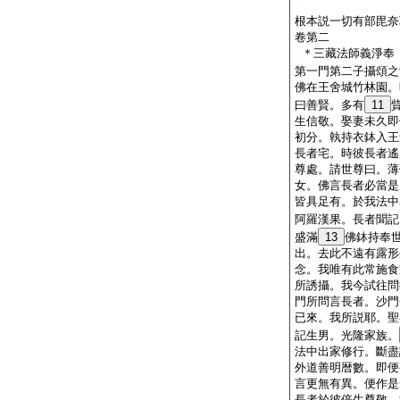
根本説一切有部毘奈
卷第二
＊三藏法師義淨
第一門第二子攝頌之
佛在王舍城竹林園。
曰善賢。多有
11
生信敬。娶妻未久即
初分。執持衣鉢入王
長者宅。時彼長者遙
尊處。請世尊曰。薄
女。佛言長者必當是
皆具足有。於我法中
阿羅漢果。長者聞記
盛滿
13
佛鉢持奉
出。去此不遠有露形
念。我唯有此常施食
所誘攝。我今試往問
門所問言長者。沙門
已來。我所説耶。聖
記生男。光隆家族。
法中出家修行。斷盡
外道善明暦數。即便
言更無有異。便作是
長者於彼倍生尊敬。