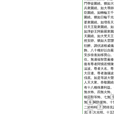
門學徒圍繞。猶如大
兵衆圍繞。如大導師
臣圍繞。如轉輪王千
圍繞。猶如日輪千光
婆衆圍繞。如増長天
目天王龍衆圍繞。如
如淨妙王阿蘇羅衆圍
天圍繞。如大梵天王
然安靜。猶如大雲靉
狂醉。調伏諸根威儀
飾。八十種好以自嚴
安歩徐進如移寶山。
住。無邊福智普薫修
復有尊者阿愼若憍陳
澁波。尊者大名。尊
大目連。尊者迦攝波
伐底。如是等諸大聲
人天大衆。恭敬圍繞
有十八種殊勝利益。
無水怖。四無火怖。
狼惡獸等怖。七無
無
6
闕防援怖。十
二於時時
7
間得見
見
8
大光明。十五