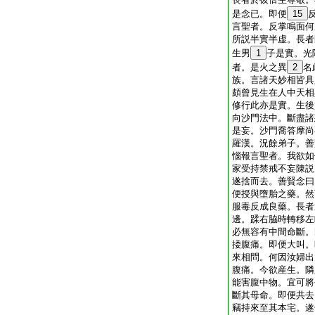
是念已。即便
15
言聖者。反掌鳴面何
所説半實半虚。長者
生男
1
子是實。光
者。是火之異
2
名
族。言諸天妙相皆具
頗曾見生在人中天相
修行此亦是實。生後
向沙門法中。斷盡諸
是妄。沙門喬答摩尚
羅漢。況餘弟子。善
惱報言聖者。我欲如
家受持禁戒不妄陳説
遂捨而去。善賢念曰
便授與墮胎之藥。然
服毒反成良藥。長者
邊。蹂右脇時轉移左
必無容有中間命斷。
捼腹痛。即便大叫。
來相問。何因汝婦出
腹痛。今欲産生。隣
能害腹中物。宜可將
斷其母命。即便共去
竊持來至其本宅。遂