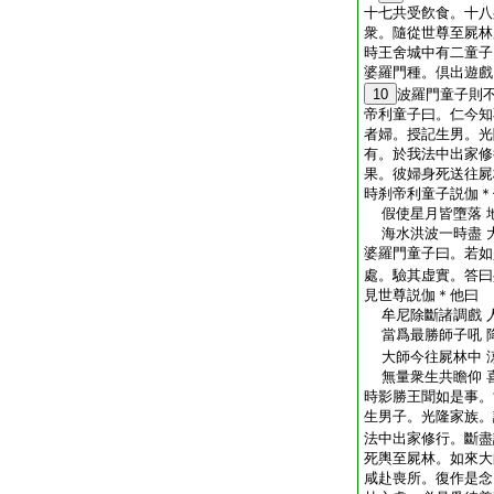
十七共受飮食。十八
衆。隨從世尊至屍林
時王舍城中有二童子
婆羅門種。倶出遊戲
10
波羅門童子則
帝利童子曰。仁今知
者婦。授記生男。光
有。於我法中出家修
果。彼婦身死送往屍
時刹帝利童子説伽＊
假使星月皆墮落 
海水洪波一時盡 
婆羅門童子曰。若如
處。驗其虚實。答曰
見世尊説伽＊他曰
牟尼除斷諸調戲 
當爲最勝師子吼 
大師今往屍林中 
無量衆生共瞻仰 
時影勝王聞如是事。
生男子。光隆家族。
法中出家修行。斷盡
死輿至屍林。如來大
咸赴喪所。復作是念