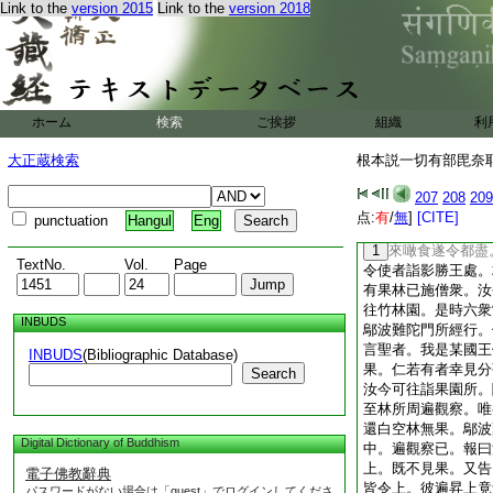
Link to the
version 2015
Link to the
version 2018
自食。時彼大臣以
難知。有四種差別不同
洛迦大如酸棗。唯堪爲
果先奉佛僧。臣便微
大王謂臣未奉佛衆已
ホーム
検索
ご挨拶
組織
利
知。由是因縁。我今
此誠妙事臣實隨喜。
大正蔵検索
根本説一切有部毘奈耶雜
四方一切聖衆。并設
時結果極繁。假使
207
208
209
會時。共食斯果亦皆
点:
有
/
無
]
[CITE]
punctuation
Hangul
Eng
僧伽已。時諸苾芻見
1
來噉食遂令都盡
TextNo.
Vol.
Page
令使者詣影勝王處。
有果林已施僧衆。汝
往竹林園。是時六衆
INBUDS
鄔波難陀門所經行。
言聖者。我是某國王
INBUDS
(Bibliographic Database)
果。仁若有者幸見分
Search
汝今可往詣果園所。
至林所周遍觀察。唯
還白空林無果。鄔波
Digital Dictionary of Buddhism
中。遍觀察已。報曰
上。既不見果。又告
電子佛教辭典
皆令上。彼遍昇上竟
パスワードがない場合は「guest」でログインしてくださ