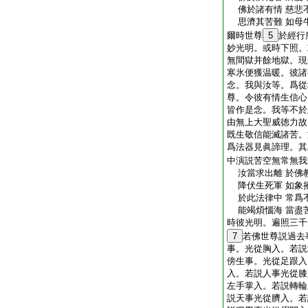
佛於諸有情 慈悲
思濟其苦難 如母
爾時世尊
5
於經行
妙光明。或時下照。
無間獄并餘地獄。現
寒氷便獲温暖。彼諸
念。我與汝等。爲從
尊。令彼有情生信心
皆作是念。我等不於
由無上大聖威徳力故
既生敬信能滅諸苦。
爲法器見眞諦理。其
中演説苦空無常無我
汝當求出離 於佛
降伏生死軍 如象
於此法律中 常爲
能竭煩惱海 當盡
時彼光明。遍照三千
7
若佛世尊説過去
事。光從胸入。若説
傍生事。光從足跟入
入。若説人事光從膝
左手掌入。若説轉輪
説天事光從臍入。若