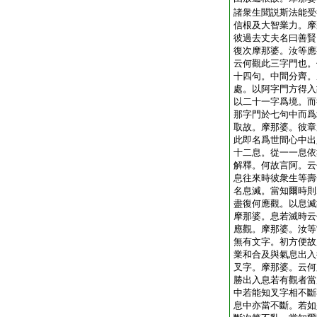
諸衆生聞説斯法能受
信根及大智業力。摩
彼過去丈夫名曰善賢
復次摩那婆。汝等應
云何觀此三字門也。
十四句。中間分齊。
處。以阿字門方得入
以二十一字爲境。而
那字門於七句中而爲
取故。摩那婆。彼章
此即名爲世間心中出
十二息。從一一息依
解釋。何故言阿。云
息往來時彼衆生等壽
名息滅。當知爾時則
盡復何應觀。以息滅
摩那婆。息若滅時云
應觀。摩那婆。汝等
無有文字。初方便故
業和合及與氣息出入
叉字。摩那婆。云何
勝出入息若有觀者當
中若能知叉字相不斷
息中亦當不斷。若如