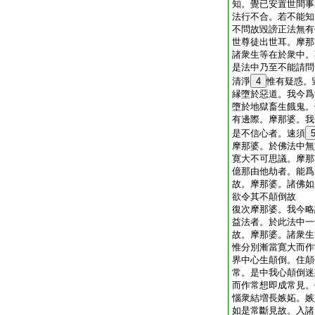
知。覺已安置世間事
法行不合。若不能知
不問故毀謗正法無有
世尊徒出世耳。摩那
諸衆生等在於衆中。
是法中乃至不能請問
清淨
4
惟有疑惑。
縁墮於惡道。我今爲
墮於地獄畜生餓鬼。
有邊際。摩那婆。我
是不信心者。速須
摩那婆。於佛法中無
寛大不可思議。摩那
億那由他劫者。能爲
故。摩那婆。諸佛如
欲令其不顛倒故
復次摩那婆。我今略
益法者。於此法中一
故。摩那婆。諸衆生
惟分別漸當寛大而作
界中心生顛倒。住顛
常。是中我心顛倒迷
而作常想即成常見。
惱衆結増長嫉妬。嫉
如是常斷見故。入諸