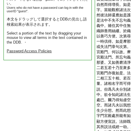
い。
自然而得増長。如是
Users who do not have a password can log in with the
字。當能觀察諸法次
userID "guest".
然彼法師還應如是護
本文をドラッグして選択するとDDBの見出し語
是法中不失不忘句義
検索結果が表示されます。
義中。雖住其中住無
織師善用絲縷。於織
Select a portion of the text by dragging your
以善巧方便。次第尋
mouse to view all terms in the text contained in
一時倶得。如是摩那
the DDB. ・
或失法門章句次第。
Password Access Policies
宮殿門。何以故。摩
宮殿法門。所忘句義
那婆。又如善磨清淨
二若五若十乃至衆多
宮殿門亦復如是。法
二相三五十相。若百
量。諸相名字而可得
説。但爲凡夫分別諸
中。欲令知此諸法生
處已。爾乃得知虚空
空。而諸凡夫以我想
生少分想。然而此想
字門宮殿處所能有如
顯方便宣説。法師既
其所説法或經一劫。