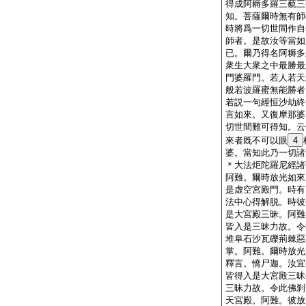
得成阿耨多羅三藐三
知。菩薩爾時無有師
時將爲一切世間作自
師者。是故汝等當如
已。爾乃得名阿耨多
衆生大衆之中最勝最
門婆羅門。若人若天
般若波羅蜜無能勝者
若説一句經恒沙劫終
言如來。又復摩那婆
切世間難可得知。云
來者既不可以眼
4
婆。當知此乃一切諸
＊大法炬陀羅尼經諸
阿難。爾時放光如來
是虚空宮殿門。時有
法中心得解脱。時彼
是大宮殿三昧。阿難
皆入是三昧力故。令
堆阜石沙瓦礫荊棘惡
掌。阿難。爾時放光
釋言。憍尸迦。汝宜
皆得入是大宮殿三昧
三昧力故。令此佛刹
天宮殿。阿難。彼放