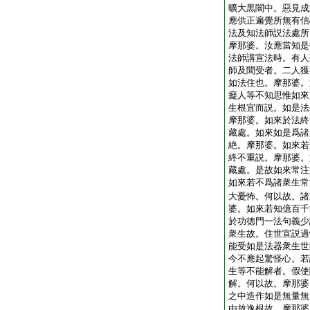
曠大黒闇中。惡見成
應供正遍覺所無有信
法及知法師説法處所
摩那婆。汝應當知是
法師講宣法時。有人
師及聞受者。二人獲
如法住也。摩那婆。
癡人等不知思惟如來
生根宜而説。如是法
摩那婆。如來於法終
藏處。如來如是爲諸
絶。摩那婆。如來若
終不重説。摩那婆。
藏處。是故如來常注
如來若不爲諸衆生常
大憂怖。何以故。諸
婆。如來若知億百千
於功徳門一法句義少
衆生故。住世宣説過
能受如是法器衆生世
今不應起驚怪心。若
生等不能解者。假使
解。何以故。摩那婆
之中造作如是無量無
由放逸根故。摩那婆