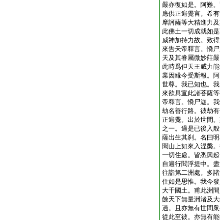
嚴亦復如是。阿難。
應供正遍覺言。希有
摩訶薩等大精進力及
此佛土一切成就如是
威神加持力故。致得
來告天帝釋言。憍尸
天及其眷屬微妙莊嚴
此時爲但天王威力能
業因縁今受斯報。阿
世尊。我已知也。我
來欲具宣此諸菩薩等
帝釋言。憍尸迦。我
劫名善行路。彼劫有
正遍覺。出於世間。
之一。過是已後入般
薩出生其刹。名曰明
聞山上如來入涅槃。
一切住處。皆悉興起
自遍行閻浮提中。盡
往詣第二洲處。多諸
住如是思惟。我今發
大千國土。甫此洲間
餘天下無量洲渚及大
過。且亦無有世間衆
從此至彼。亦無有能