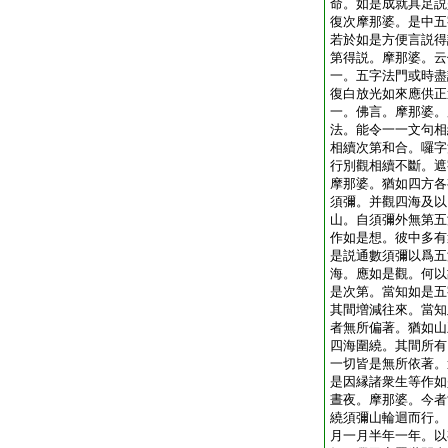
命。如是成就具足説
復次摩那婆。是中五
若於如是方便言説得
第得説。摩那婆。云
一。五字法門或時盡
復白放光如來應供正
一。佛言。摩那婆。
法。能令一一文句相
相續次第和合。囉字
行別觀相續不斷。遮
摩那婆。猶如四方各
須彌。并觀四海及以
山。自須彌外無第五
作如是想。彼中多有
是説通數須彌以爲五
海。應如是觀。何以
是次第。當知如是五
其間増減往來。當知
者無所偏著。猶如山
四海圍繞。其間所有
一切皆是無所依著。
是因縁諸衆生等作如
晝夜。摩那婆。今者
繞須彌山輪迴而行。
月一月半年一年。以