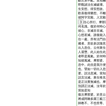
斷次第不亂。當知爾
即觀諸法生滅破壞。
生安想。得安想故。
歡喜復得樂想。不離
彼阿字宮殿。入宮殿
3
任心所行。摩那
何名識。復於何時心
彼心。非滅非非滅。
心想若滅。誰復能入
住一處。所有法門自
藏者。意欲多説隨意
出入息住。云何衆生
人退墮。此人始生此
者即是風氣。於何時
知彼風滅。摩那婆。
息中。此但是我方便
也。譬如一切出入息
婆。説法息滅。當知
説言法滅。衆生惟見
是正法實無滅也。摩
別謂正法滅。汝等於
當如是知
復次摩那婆。於意云
將成阿耨多羅三藐三
師教不。不也世尊。