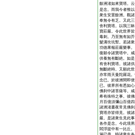
餘洲渚如來寶塔。云
是念。而我今者惟以
衆生安置餘洲。觀諸
奉無令有乏。又此三
舍利寶塔。以我三昧
寶莊嚴。令此世界皆
毒刺。乃至無有如芥
髮溝坎坑塹。若諸衆
功徳果報莊嚴樂事。
復願令諸寶塔中。咸
供養無有斷絶。如是
有舍利寶塔。彼諸供
無斷絶時。又願此世
亦常雨天曼陀羅花。
念已。於彼洲間即便
已。彼界所有悉如心
佛刹中諸菩薩等。咸
希有殊特之事。彼佛
月百億須彌山百億四
諸洲渚晝夜常見佛刹
寶塔亦皆得見。彼諸
嚴。是諸衆生見此事
各作是念。今此境界
閻浮提中有一比丘。
漏已盡。時諸衆生各