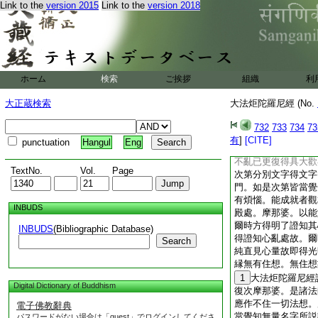
Link to the
version 2015
Link to the
version 2018
成就諸根有住處耶。
往昔所有一切布施。
有住耶。不也世尊。
彼一切住即是非住。
續。故有生耳。若有
成就。集聚諸物不是
ホーム
検索
ご挨拶
組織
利
中。不能觀察正思惟
造諸業故。云何不得
大正蔵検索
大法炬陀羅尼經 (No.
因縁生不依住故。若
住也。如是觀者名爲
732
733
734
73
時。於所生色身。即
有
]
[CITE]
punctuation
Hangul
Eng
二著法中得解脱時。
不亂已更復得具大歡
TextNo.
Vol.
Page
次第分別文字得文字
門。如是次第皆當覺
有煩惱。能成就者觀
INBUDS
殿處。摩那婆。以能
爾時方得明了證知其
INBUDS
(Bibliographic Database)
得證知心亂處故。爾
Search
純直見心量故即得光
縁無有住想。無住想
1
大法炬陀羅尼經
Digital Dictionary of Buddhism
復次摩那婆。是諸法
應作不住一切法想。
電子佛教辭典
當覺知無量名字所説
パスワードがない場合は「guest」でログインしてくださ