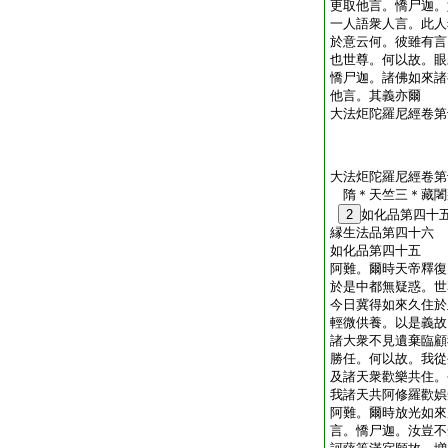
更取他言。憍尸迦。
一人語衆人言。此人
於意云何。彼雖有言
也世尊。何以故。眼
憍尸迦。諸佛如來諸
他言。其義亦爾
大法炬陀羅尼經卷第
大法炬陀羅尼經卷第
隋＊天竺三＊藏
2
如化品第四十
縁生法品第四十六
如化品第四十五
阿難。爾時天帝釋復
於是中都無疑惑。世
今日冀得如來久住於
輕微供養。以是義故
諸大衆不見遺棄臨顧
勝任。何以故。我從
及諸天衆歡樂共住。
我諸天共阿修羅歡娯
阿難。爾時放光如來
言。憍尸迦。汝豈不