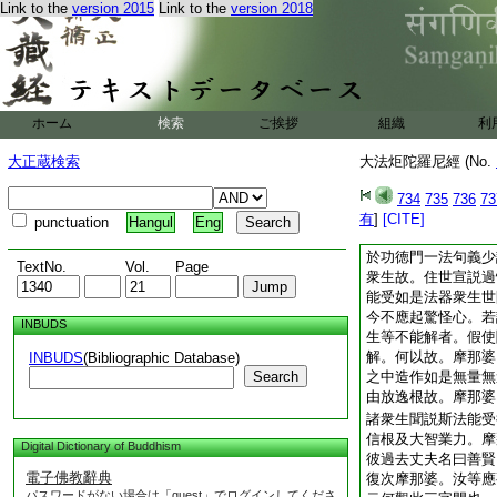
Link to the
version 2015
Link to the
version 2018
師及聞受者。二人獲
如法住也。摩那婆。
癡人等不知思惟如來
生根宜而説。如是法
摩那婆。如來於法終
藏處。如來如是爲諸
ホーム
検索
ご挨拶
組織
利
絶。摩那婆。如來若
終不重説。摩那婆。
大正蔵検索
大法炬陀羅尼經 (No.
藏處。是故如來常注
如來若不爲諸衆生常
734
735
736
73
大憂怖。何以故。諸
有
]
[CITE]
punctuation
Hangul
Eng
婆。如來若知億百千
於功徳門一法句義少
TextNo.
Vol.
Page
衆生故。住世宣説過
能受如是法器衆生世
今不應起驚怪心。若
INBUDS
生等不能解者。假使
解。何以故。摩那婆
INBUDS
(Bibliographic Database)
Search
之中造作如是無量無
由放逸根故。摩那婆
諸衆生聞説斯法能受
信根及大智業力。摩
Digital Dictionary of Buddhism
彼過去丈夫名曰善賢
電子佛教辭典
復次摩那婆。汝等應
パスワードがない場合は「guest」でログインしてくださ