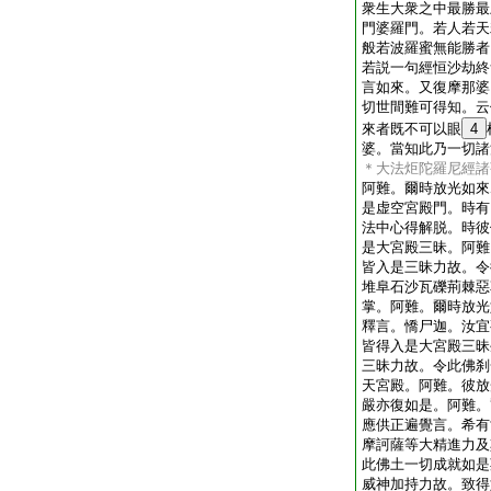
衆生大衆之中最勝最
門婆羅門。若人若天
般若波羅蜜無能勝者
若説一句經恒沙劫終
言如來。又復摩那婆
切世間難可得知。云
來者既不可以眼
4
婆。當知此乃一切諸
＊大法炬陀羅尼經諸
阿難。爾時放光如來
是虚空宮殿門。時有
法中心得解脱。時彼
是大宮殿三昧。阿難
皆入是三昧力故。令
堆阜石沙瓦礫荊棘惡
掌。阿難。爾時放光
釋言。憍尸迦。汝宜
皆得入是大宮殿三昧
三昧力故。令此佛刹
天宮殿。阿難。彼放
嚴亦復如是。阿難。
應供正遍覺言。希有
摩訶薩等大精進力及
此佛土一切成就如是
威神加持力故。致得