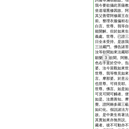
訶薩等滿宿願故。増
我今要欲攝此菩薩教
坐道場熏修因故。阿
其父善臂阿修羅王在
前。整理衣服偏袒右
白言。世尊。我等自
能開解。但於如來生
義處。世尊。已證三
日全未受持。是故我
三法藏門。佛告諸菩
汝等欲聞如來法藏耶
願樂
3
欲聞。阿難
色右手置於空中。告
婆。汝今當觀如來世
世尊。我等惟見如來
言。摩那婆。於意云
也世尊。可得見耶。
世尊。佛言。如是如
可見可聞可觸者。便
如是。汝應善知。摩
覺。證阿耨多羅三藐
如幻化。假説諸法方
故。是中衆生有著法
其實如來亦無所説。
藏者。彼不可動亦不