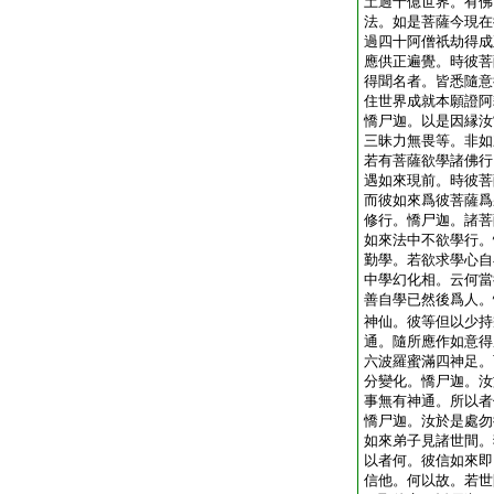
土過千億世界。有佛
法。如是菩薩今現在
過四十阿僧祇劫得成
應供正遍覺。時彼菩
得聞名者。皆悉隨意
住世界成就本願證阿
憍尸迦。以是因縁汝
三昧力無畏等。非如
若有菩薩欲學諸佛行
遇如來現前。時彼菩
而彼如來爲彼菩薩爲
修行。憍尸迦。諸菩
如來法中不欲學行。
勤學。若欲求學心自
中學幻化相。云何當
善自學已然後爲人。
神仙。彼等但以少持
通。隨所應作如意得
六波羅蜜滿四神足。
分變化。憍尸迦。汝
事無有神通。所以者
憍尸迦。汝於是處勿
如來弟子見諸世間。
以者何。彼信如來即
信他。何以故。若世