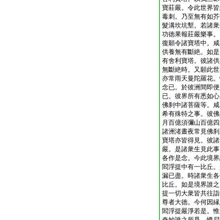
寶莊嚴。令此世界皆
毒刺。乃至無有如芥
髮溝坎坑塹。若諸衆
功徳果報莊嚴樂事。
復願令諸寶塔中。咸
供養無有斷絶。如是
有舍利寶塔。彼諸供
無斷絶時。又願此世
亦常雨天曼陀羅花。
念已。於彼洲間即便
已。彼界所有悉如心
佛刹中諸菩薩等。咸
希有殊特之事。彼佛
月百億須彌山百億四
諸洲渚晝夜常見佛刹
寶塔亦皆得見。彼諸
嚴。是諸衆生見此事
各作是念。今此境界
閻浮提中有一比丘。
漏已盡。時諸衆生各
比丘。如是境界誰之
提一切大衆皆共往詣
尊者大徳。今何因縁
閻浮提嚴淨若是。惟
奇妙誰之所爲。憍尸