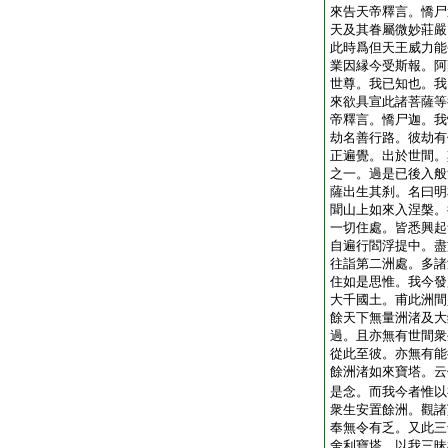
來告天帝釋言。憍尸
天及其眷屬微妙莊嚴
此時爲但天王威力能
業因縁今受斯報。阿
世尊。我已知也。我
來欲具宣此諸菩薩等
帝釋言。憍尸迦。我
劫名善行路。彼劫有
正遍覺。出於世間。
之一。過是已後入般
薩出生其刹。名曰明
聞山上如來入涅槃。
一切住處。皆悉興起
自遍行閻浮提中。盡
往詣第二洲處。多諸
住如是思惟。我今發
大千國土。甫此洲間
餘天下無量洲渚及大
過。且亦無有世間衆
從此至彼。亦無有能
餘洲渚如來寶塔。云
是念。而我今者惟以
衆生安置餘洲。觀諸
奉無令有乏。又此三
舍利寶塔。以我三昧