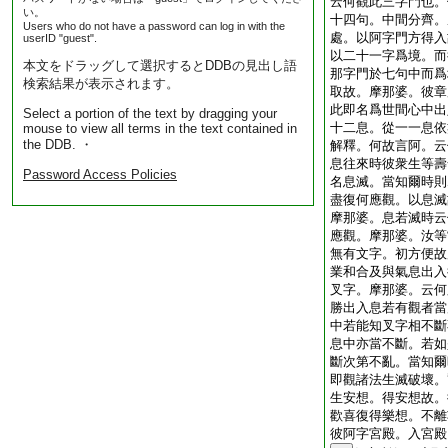
云何觀此三字門也。
い。
十四句。中間分齊。
Users who do not have a password can log in with the
處。以阿字門方得入
userID "guest".
以二十一字爲境。而
本文をドラッグして選択するとDDBの見出し語
那字門於七句中而爲
検索結果が表示されます。
取故。摩那婆。彼章
此即名爲世間心中出
Select a portion of the text by dragging your
十二息。從一一息依
mouse to view all terms in the text contained in
the DDB. ・
解釋。何故言阿。云
息往來時彼衆生等壽
Password Access Policies
名息滅。當知爾時則
盡復何應觀。以息滅
摩那婆。息若滅時云
應觀。摩那婆。汝等
無有文字。初方便故
業和合及與氣息出入
叉字。摩那婆。云何
勝出入息若有觀者當
中若能知叉字相不斷
息中亦當不斷。若如
斷次第不亂。當知爾
即觀諸法生滅破壞。
生安想。得安想故。
歡喜復得樂想。不離
彼阿字宮殿。入宮殿