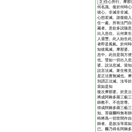
3
任心所行。摩那
何名識。復於何時心
彼心。非滅非非滅。
心想若滅。誰復能入
住一處。所有法門自
藏者。意欲多説隨意
出入息住。云何衆生
人退墮。此人始生此
者即是風氣。於何時
知彼風滅。摩那婆。
息中。此但是我方便
也。譬如一切出入息
婆。説法息滅。當知
説言法滅。衆生惟見
是正法實無滅也。摩
別謂正法滅。汝等於
當如是知
復次摩那婆。於意云
將成阿耨多羅三藐三
師教不。不也世尊。
得成阿耨多羅三藐三
知。菩薩爾時無有師
時將爲一切世間作自
師者。是故汝等當如
已。爾乃得名阿耨多