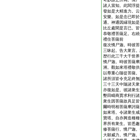
諸人當知。此閻浮提
發如是大精進力。云
安樂。如是念已即於
通。神通因縁現如是
比丘處聞是言已。皆
恭敬禮菩薩足。右繞
禮住菩薩前
復次憍尸迦。時彼菩
三昧起。告大衆言。
歴行此三千大千世界
憍尸迦。時彼菩薩摩
洲。觀如來塔禮敬供
以尊重心隨從菩薩。
諸所須皆令充足終無
三十三天中隨諸天衆
亦復如是。彼諸衆生
墾田疇商賈求利行諸
衆生因菩薩故具足皆
爾時明相菩薩摩訶薩
如來塔。令諸衆生咸
寶塔。自亦興造種種
界所有衆生。皆悉趣
修菩薩行。憍尸迦。
大願威力。憍尸迦。