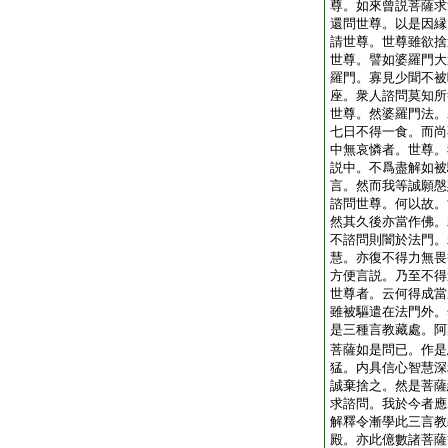
尊。如來曾説菩薩求
還問世尊。以是因縁
請世尊。世尊雖欲捨
世尊。譬如婆羅門大
羅門。寡見少聞不被
座。衆人諮問莫知所
世尊。然婆羅門法。
七日不得一食。而尚
中無哀憐者。世尊。
説中。不爲盡解如被
言。然而我等誠願慇
諮問世尊。何以故。
然其久後亦當作佛。
不諮問則闇於法門。
慧。亦復不得力無畏
方便言説。乃至不得
世尊者。云何得成當
雖被驅遣在法門外。
是三種言教藏處。阿
菩薩如是問已。作是
猛。内具信心智慧深
誠棄捨之。然是菩薩
求諮問。我於今者應
解釋令漸學此三言教
殿。亦此億數諸菩薩