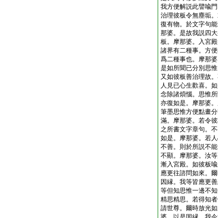
我方便解説此譬喩門
治理彼板令無塵垢。
復有物。於文字句能
那婆。是故我説四大
板。摩那婆。入宮殿
諸界有二種事。方便
爲二種事也。摩那婆
是如所聞已分別思惟
又如彼板善治理故。
人見已心生歡喜。如
念除諸煩惱。思惟所
亦復如是。摩那婆。
筆墨思惟方便點畫分
滿。摩那婆。若令彼
之所書文字章句。不
如是。摩那婆。若人
不善。則於所説不能
不顯。摩那婆。汝等
漸入宮殿。如彼板喩
應更往諮問如來。爾
因縁。我等皆應更善
等但知思惟一邊不知
精思精思。若得知者
請世尊。爾時放光如
婆。以是因縁。我今