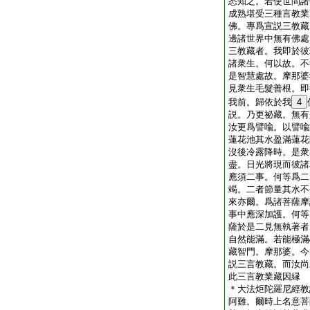
悉知之。若使世間諸
成熟堪受三種言教業
佛。專爲宣説三教藏
邊諸世界中無有佛處
三教藏者。我即於彼
諸衆生。何以故。不
是智慧處故。摩那婆
見衆生毛髮善根。即
我前。歸依於我
4
説。乃更祕藏。無有
汝更爲譬喩。以譬喩
蓮花池其水盈滿蓮花
沒後冷露降時。是衆
盡。日光將現而彼諸
應須二事。何等爲二
竭。二者節量其水不
來亦爾。爲諸菩薩摩
事中應深加護。何等
薩於是二見無執著者
自然能滿。若能極滿
藏智門。摩那婆。今
説三言教藏。而汝尚
此三言教業藏因縁
＊大法炬陀羅尼經教
阿難。爾時上名意菩