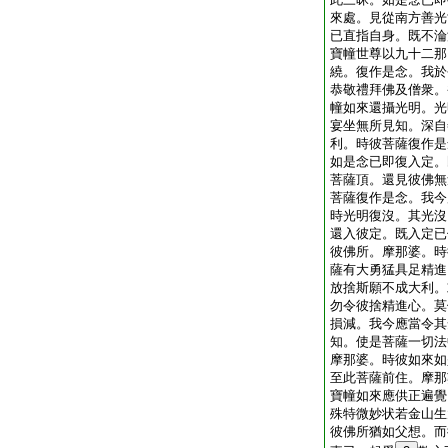
來處。見從南方善光
已直指自身。既不淪
寶幢世尊以九十二那
繞。復作是念。我於
恭敬禮拜佛及僧衆。
幢如來還攝光明。光
宴坐無所見知。深自
利。時彼菩薩復作是
如是念已即復入定。
菩薩頂。還見彼佛無
菩薩復作是念。我今
時光明復沒。其光沒
還入彼定。既入定已
彼佛所。摩那婆。時
薩有大勇猛具足精進
放捨斯願不成大利。
勿令彼捨精進心。莫
損減。我今應當令其
知。使是菩薩一切法
摩那婆。時彼如來如
至此菩薩前住。摩那
寶幢如來應供正遍覺
殊特微妙状若金山生
彼佛所猶如父想。而