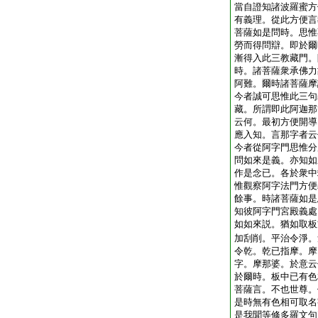
當自證知諸波羅蜜方
有義理。從此方便言
菩薩如是問時。思惟
勞而得問辯。即於爾
漸得入此三教藏門。
時。諸菩薩衆承佛力
阿難。爾時諸菩薩摩
今者誠可思惟此三句
藏。所謂即此阿迦那
云何。最初方便開導
應入知。言那字者云
今者從阿字門思惟分
問如來是義。亦知如
作是念已。各於衆中
惟觀察阿字法門方便
餘事。時諸菩薩如是
知彼阿字門宮殿義處
如如來説。猶如取板
加刮削。平治令淨。
令乾。乾已指摩。摩
字。摩那婆。於意云
於爾時。板中已有色
菩薩言。不也世尊。
是時無有色相可取名
是我聞等修多羅文句