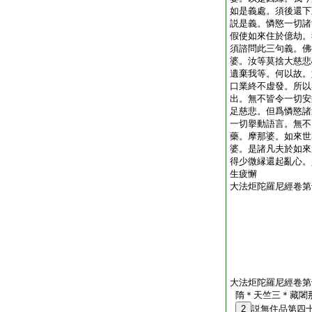
如是義處。須後還下
説是義。憐愍一切諸
假使如來住於億劫。
須諮問此三句義。佛
婆。汝等莫捨大慈悲
遺棄我等。何以故。
口業終不虚發。所以
出。無不皆令一切安
足慈悲。但爲憐愍諸
一切擧動語言。無不
藥。摩那婆。如來世
婆。是諸凡夫於如來
得少微縁還起亂心。
生疲懈
大法炬陀羅尼經卷第
大法炬陀羅尼經卷第
隋＊天竺三＊藏闍
2
説無住品第四