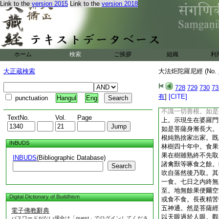
Link to the
version 2015
Link to the
version 2018
那婆。我念往昔初有
劫。名曰除樂。過是
空無有佛。於彼劫内
至不曾聞一法音。況
修行無有是處。彼諸
行。不孝父母不事師
ホーム
検索
ご挨拶
組織
利
遠離持戒依止惡法。
識是非不知善惡。不
大正蔵検索
大法炬陀羅尼經 (No.
不知何者是父何者爲
妹。如是等法以不知
728
729
730
73
失八善根及樂行法。
有
]
[CITE]
punctuation
Hangul
Eng
不覺知何者是佛。何
不識一切善根。如是
TextNo.
Vol.
Page
上。示現生在婆羅門
如是菩薩身漸長大。
根純熟捨家出家。既
INBUDS
林樹四十年中。食果
果在樹雖熟終不先取
INBUDS
(Bibliographic Database)
諸禽獸等啄食之餘。
Search
吹自落然後乃取。其
一食。七日之内終無
至。地無餘果便爾空
Digital Dictionary of Buddhism
或食不食。長夜精苦
五神通。然是菩薩經
電子佛教辭典
以天眼過於人眼。觀
パスワードがない場合は「guest」でログインしてくださ