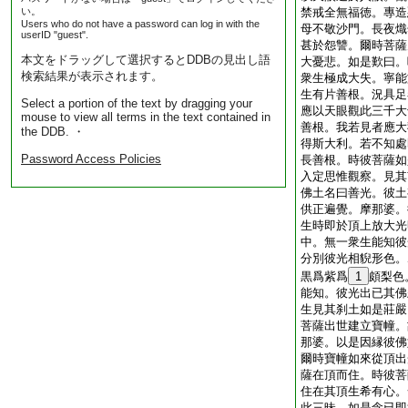
い。
禁戒全無福徳。專造
Users who do not have a password can log in with the
母不敬沙門。長夜熾
userID "guest".
甚於怨讐。爾時菩薩
本文をドラッグして選択するとDDBの見出し語
大憂悲。如是歎曰。
検索結果が表示されます。
衆生極成大失。寧能
生有片善根。況具足
Select a portion of the text by dragging your
應以天眼觀此三千大
mouse to view all terms in the text contained in
善根。我若見者應大
the DDB. ・
得斯大利。若不知處
Password Access Policies
長善根。時彼菩薩如
入定思惟觀察。見其
佛土名曰善光。彼土
供正遍覺。摩那婆。
生時即於頂上放大光
中。無一衆生能知彼
分別彼光相貎形色。
黒爲紫爲
1
頗梨色
能知。彼光出已其佛
生見其刹土如是莊嚴
菩薩出世建立寶幢。
那婆。以是因縁彼佛
爾時寶幢如來從頂出
薩在頂而住。時彼菩
住在其頂生希有心。
此三昧。如是念已即