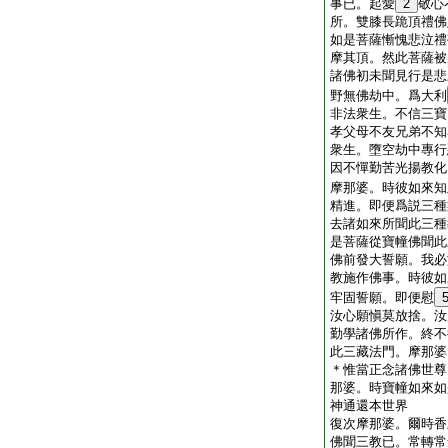
事已。起愛
2
敬心
所。雙膝長跪頂禮佛
如是菩薩慚愧悲泣禮
摩其頂。然此菩薩被
諸佛初未聞見行是悲
野無佛劫中。爲大利
非法衆生。不信三寶
孝父母不友兄弟不知
衆生。墮空劫中專行
因不憚勤苦光揚教化
摩那婆。時彼如來知
精進。即便爲説三種
去諸如來所聞此三種
是菩薩從寶幢佛聞此
佛前發大誓願。我必
教施作佛事。時彼如
牢固誓願。即便慰
汝心願愼莫放捨。汝
勤學諸佛所作。終不
此三藏法門。摩那婆
＊惟當正念諸佛世尊
那婆。時寶幢如來如
神通還本世界
復次摩那婆。爾時香
佛聞三教已。常轉常