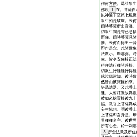
作何方便。爲諸衆生
佛現
1
在。菩薩自
以神通下至第七風聚
衆生如是破壞。云何
爾時菩薩所出音聲。
切衆生聞是聲已悉捨
而住。爾時菩薩見諸
惟。云何而得出一音
即作是念。此諸衆生
法教示。摩那婆。時
生。皆令安住於正法
得住法行種諸善根。
切衆生行種種行得種
縁汝應當知。彼時衆
然皆由彼寶幢如來。
堪爲法器。又此香上
進。大誓莊嚴故爲敷
彼如來捨置於彼九十
臨。教香上菩薩爲成
妄生憶想。謂彼香上
上菩薩即吾身是。摩
界種種名字。彼世界
所有心念。於一刹那
3
所念法意及所住