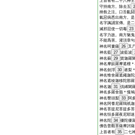
上首者有二十八神王
守持南方。除去五
殃咎之注。口舌亂鬪
氣惡病悉出南方。是
名字諷誦宣傳。是二
滅邪惡使一切毒
23
名字力故。南方魅鬼
不能爲害。灌頂章句
神名呵婁薩
26
叉
神名藍
27
波藍波
神名蘇
29
貨迦羅
神名摩奴羅摩遮檀＊
神名劍浮
30
者梨
神名惟舍羅遮繩迦陀
神名遮稜迦移陀那羅
神名迦
31
倶絺闍
神名多羅舍脂＊慢鳩
神名臀頭梨
33
阿
神名阿耆尼羅鵄祇迦
神名菩提尼菩提多菩
神名恒多羅夜尼耶迷
神名陀
34
優陀優
佛告普觀菩薩摩訶薩
上首者有
35
二七