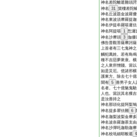
神名差陀離遮難頭謣
神名
31
貨樓差陀
神名丘波題金波羅優
神名東波須摩羅提迦
神名伊提牟羅嘻遲佉
神名阿提嘻
1
惒遲
神名沙摩頭
3
伽優
佛告普觀菩薩摩訶薩
上首者有三七鬼神之
觸犯萬姓。若有鳥鳴
種不吉惡夢衆衰。横
之人衆所憎賤。當以
如是災厄。使諸邪横
護東方。除去七十億
聞有
5
善男子女人
名者。七十億魅鬼馳
人也。當説其名獲吉
是汝善持之
神名那頭化提阿梨鳩
神名提多瞿佉難
6
神名迦梨波梨金摩多
神名波奈羅迦荼支由
神名沙彈吒迦勒迦摩
神名校坻細耶般遮