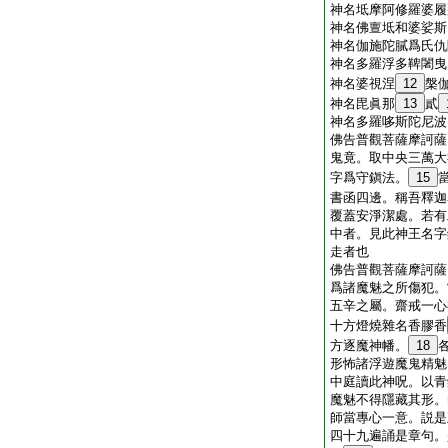
神名坻摩阿修羅婆履
神名佛亶坻和婆娑斯
神名伽施陀膩爲氏仇
神名多羅浮多鞞闍曳
神名婆視涅
12
槃
神名毘眞那
13
貳
神名多羅哆斯陀尼波
佛告普觀菩薩摩訶薩
鬼竟。取中央三萬大
字爲守鎭法。
15
書函四邊。稱吾釋迦
覆蓋安淨潔處。若有
中者。見此神王名字
走者也
佛告普觀菩薩摩訶薩
爲諸魔魅之所傷犯。
五辛之屬。齋戒一心
十方燈燒雜名香膠香
方逐魔神幡。
18
形怖諸浮遊魔鬼精魅
中庭讀此神呪。以青
魔魅不得隱藏其形。
師當專心一意。説是
四十九遍誦是章句。