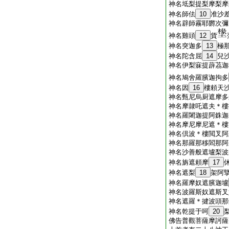
神名坻梨提梨摩梨摩
神名師佉
10
准沙
神名辟師霧耶欝次彌
神名雞頭
12
貨
神名突迦多
13
極
神名陀含屈
14
兒
神名伊梨寐提薜茘迦
神名鳩舍羅臏迦拘多
神名因
16
樓頼天
神名甄尼烏厨遮摩多
神名摩隷吒遮夫＊樓
神名羅闍迦提阿銖迦
神名摩尼摩尼遮＊樓
神名倶波＊樓閲叉阿
神名那羅那移閻那阿
神名沙善般遮壚梨波
神名旃遮頼摩
17
神名遮梨
18
架阿
神名羅摩奴遮臏迦壚
神名波羅斯奴遮斯叉
神名遮羅＊揵波頭那
神名乾提于呵
20
佛告普觀菩薩摩訶薩