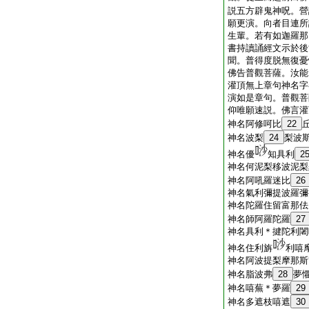
説五方辟鬼神呪。營
願更演。向者目連所
生輩。若有如迦羅那
書持讀誦經文示於後
聞。普得度脱無復憂
佛告普觀菩薩。汝能
灌頂無上章句神名字
演如是章句。普觀菩
仰唯願速説。佛言灌
神名阿修呵比
22
神名波梨
24
梨波
神名優
知具利
2
神名何泥梨移波泥梨
神名阿吼羅迷比
26
神名氣利彌提波羅彌
神名陀羅住留富那佉
神名師阿羅陀羅
27
神名具利＊揵陀利闍
神名住利旃
利嘻
神名阿波提梨摩那斯
神名脂波弗
28
夢
神名嘻蕪＊夢羅
29
神名多遮枝嘻遮
30