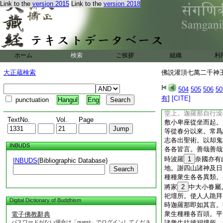
大愁苦
Link to the
version 2015
Link to the
version 2018
爾時惡魔明旦復將五
地大呼。恐怖迦羅那
如師子。或如熊羆虎
之形不可具説。或虫
之
23
手。或六目
ホーム
検索
ご挨拶
組織
利
距。或擔山吐火雷電
憂。然迦羅那心中煩
大正蔵検索
佛説灌頂七萬二千神王
我作
24
方計
爾時村中有學梵志道
504
505
506
50
請大學淨信梵志。迦
有
]
[CITE]
punctuation
Hangul
Eng
日吉時設大供辦。諸
堂上。迦羅那自行澡
TextNo.
Vol.
Page
敷小卑座從坐而起。
等從春分以來。常爲
志各出聖術。以却鬼
INBUDS
各各皆言。善哉善哉
時波羅
1
奈國亦有
INBUDS
(Bibliographic Database)
地。謝四山諸神及日
Search
種種衆生各各異類。
將家
2
中大小眷屬
祀壇所。使人人跪拜
Digital Dictionary of Buddhism
時迦羅那即如其言。
衆生種種各百頭。平
電子佛教辭典
パスワードがない場合は「guest」でログインしてくださ
諸衆生往彼祠壇所。