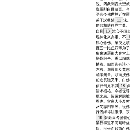
脱。四衆聞説大聖威
迦羅那白目連言。今
語言今佛世尊近在羅
弟子説眞妙
11
法
便欲相隨往見世尊。
自見
13
汝心不須
現神化來亦爾。不
靜心念佛。須臾之頃
百五十比丘四輩弟子
集會迦羅那大客堂上
變爲殿舍。悉以瑠璃
幡蓋。四面皆有諸小
左右。迦羅那及梵志
踊躍無量。頭面接佛
前進長跪叉手。白佛
信邪倒見不識
18
請求福祐。今者世尊
厄之患。皆蒙解脱離
恩也。室家大小及村
及梵志四衆等。從佛
行因縁得法眼淨。宗
19
音歡喜各發善
業行得道不同爾時坐
觀。從坐而起前白佛