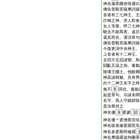
神名迦柰國舍嘻遲比
佛告普觀菩薩摩訶薩
首者有三七神王。主
詐稱之神。求人飮食
女人等輩。呼三七神
馳去不能爲害。遠百
還其所在。灌頂章句
佛告普觀菩薩摩訶薩
今復更演中央神王。
上首者有十二神王。
去四方災惡諸變。鳥
鬪亂五温之病。毒氣
陵壞王國土。他餘雜
神及諸精魅。見有男
此十二神王名字之時
無不
8
弭伏。復能
如是章句。示諸未聞
名字。爲人守鎭辟除
是汝善持之
神名優
9
婆參
10
神名優＊婆僧那涅坻
神名跋臭修婆羅毘坻
神名多婆斯阿修羅
神名摩薩羅波拘蘭荼