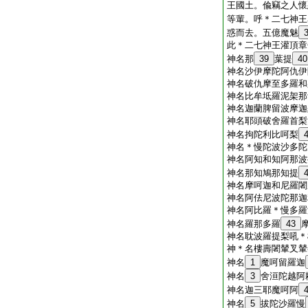
王國土。偸竊之人懷
等輩。呼＊二七神王
惑而去。五億魔魅
此＊二七神王灌頂章
神名那
39
葉提
40
神名沙伊摩陀阿仇伊
神名破仇摩至多羅和
神名比牟坻羅泥架那
神名迦蘭脾留波摩迦
神名耶頭破舍羅首梨
神名拘陀利比呵梨
神名＊慢陀波沙多陀
神名阿知和知阿那波
神名那知鳩那知提
神名摩呵迦和尼羅闍
神名阿佉尼波陀那迦
神名阿比羅＊慢多羅
神名羅那多羅
43
神名耽波羅提梨吼＊
神＊名樓壽闍輦叉輦
神名
1
魔呵留羅迦
神名
3
舍洹陀越阿
神名迦三耶魔呵阿
神名
5
拔陀沙羅慢