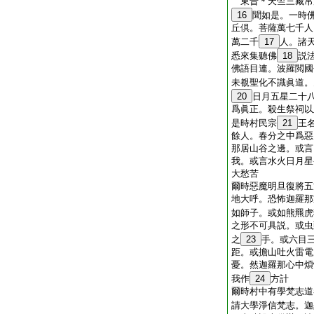
東晋＊天竺三藏
16
聞如是。一時
丘倶。菩薩萬七千人
萬二千
17
人。諸
悉來集聽佛
18
説
佛語目連。波羅閲國
未覩聖化不識眞道。
20
日月五星二十
爲眞正。殺生祭祠以
是時村民宗
21
王
餘人。春分之中爲惡
那居山谷之邊。或言
我。或言水火日月星
大愁苦
爾時惡魔明旦復將五
地大呼。恐怖迦羅那
如師子。或如熊羆虎
之形不可具説。或虫
之
23
手。或六目
距。或擔山吐火雷電
憂。然迦羅那心中煩
我作
24
方計
爾時村中有學梵志道
請大學淨信梵志。迦