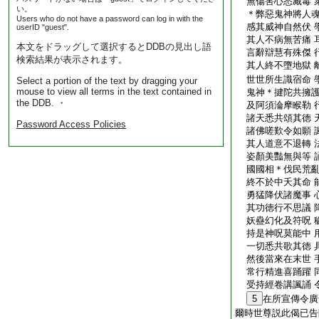
無傷害心悉藏毒 
い。
＊弊惡鬼神將人魂
Users who do not have a password can log in with the
感其威神自然伏 
userID "guest".
其人不病無苦痛 
本文をドラッグして選択するとDDBの見出し語
言辭辯慧有殊傑 
検索結果が表示されます。
其人終不墮地獄 
世世所生識宿命 
Select a portion of the text by dragging your
mouse to view all terms in the text contained in
鬼神＊揵陀共擁護
the DDB. ・
及阿須淪摩睺勒 
諸天悉共頌其徳 
Password Access Policies
諸佛嗟歎令如願 
其人道意不退轉 
姿顏美豔無與等 
國國相＊伐民荒亂
終不於中夭其命 
勇猛降伏諸魔事 
其功徳行不思議 
妖蠱幻化及符呪 
持是神呪莫能中 
一切悉共歌其徳 
然後當來在末世 
常行精進喜踊躍 
受持經卷講諷誦 
5
在所宣傳令廣
爾時世尊説此偈已告