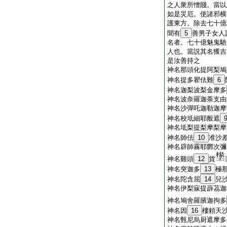
之人衆所憎賤。當以
如是災厄。使諸邪横
護東方。除去七十億
聞有
5
善男子女人
名者。七十億魅鬼馳
人也。當説其名獲吉
是汝善持之
神名那頭化提阿梨鳩
神名提多瞿佉難
6
神名迦梨波梨金摩多
神名波奈羅迦荼支由
神名沙彈吒迦勒迦摩
神名校坻細耶般遮
神名坻梨提梨摩梨摩
神名師佉
10
准沙
神名辟師霧耶欝次彌
神名雞頭
12
貨
神名突迦多
13
極
神名陀含屈
14
兒
神名伊梨寐提薜茘迦
神名鳩舍羅臏迦拘多
神名因
16
樓頼天
神名甄尼烏厨遮摩多