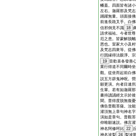
幡蓋。四面皆有諸小
左右。迦羅那及梵志
踊躍無量。頭面接佛
前進長跪叉手。白佛
信邪倒見不識
18
請求福祐。今者世尊
厄之患。皆蒙解脱離
恩也。室家大小及村
及梵志四衆等。從佛
行因縁得法眼淨。宗
19
音歡喜各發善
業行得道不同爾時坐
觀。從坐而起前白佛
説五方辟鬼神呪。營
願更演。向者目連所
生輩。若有如迦羅那
書持讀誦經文示於後
聞。普得度脱無復憂
佛告普觀菩薩。汝能
灌頂無上章句神名字
演如是章句。普觀菩
仰唯願速説。佛言灌
神名阿修呵比
22
神名波梨
24
梨波