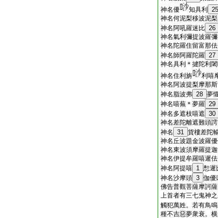
神名優
知具利
2
神名何泥梨移波泥梨
神名阿吼羅迷比
26
神名氣利彌提波羅彌
神名陀羅住留富那佉
神名師阿羅陀羅
27
神名具利＊揵陀利闍
神名住利旃
利嘻
神名阿波提梨摩那斯
神名脂波弗
28
夢
神名嘻蕪＊夢羅
29
神名多遮枝嘻遮
30
神名差陀離遮難頭謣
神名
31
貨樓差陀
神名丘波題金波羅優
神名東波須摩羅提迦
神名伊提牟羅嘻遲佉
神名阿提嘻
1
惒遲
神名沙摩頭
3
伽優
佛告普觀菩薩摩訶薩
上首者有三七鬼神之
觸犯萬姓。若有鳥鳴
種不吉惡夢衆衰。横