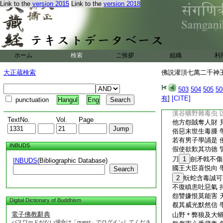
種種雜類無央數 
Link to the
version 2015
Link to the
version 2018
若入異道蠱毒家 
以帶持故能除惡 
怨家爲伏喜相向 
37
買賣萬倍利
縣官死事莫憂慮 
ホーム
検索
ご挨拶
組織
利
若有
38
産者輒
生門有鬼化爲護 
大正蔵検索
佛説灌頂七萬二千神王
魅鬼雖嬈善神佐 
海中＊弊龍吐惡氣
503
504
505
50
浮游鬼神覓人食 
有
]
[CITE]
punctuation
Hangul
Eng
注連魔
39
魅入
溪谷曠野雜毒虫 
TextNo.
Vol.
Page
他方怨賊奪人財 
俗惡末世生毒腫 
若有男子學誦是 
INBUDS
假使欲歎其功徳 
刀
1
劍矛戟不傷
INBUDS
(Bibliographic Database)
國王大臣喜悦向 
Search
2
蚖蛇含毒誠可
不復瞋恚吐惡氣 
怨讐嫌恨莫能害 
Digital Dictionary of Buddhism
覩其威光默然信 
電子佛教辭典
山野＊弊狼及大蟒
パスワードがない場合は「guest」でログインしてくださ