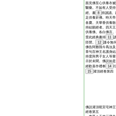
面見佛至心供養衣被
醫藥。不如有人受持
經。書
8
持讀誦。
足供養於佛。時天帝
各齎。天華香供養散
持結願經者。四天王
供養佛。各白佛言。
受此經典書持
11
匝營。
12
護令無
佛告阿難我今爲汝及
章句百神王名護身結
持度與男子女人等輩
示於未聞。佛説如是
經歡喜作禮奉
14
15
灌頂經卷第四
佛説灌頂呪宮宅神王
經卷第五