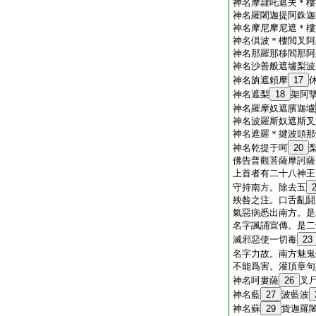
神名摩隷吒遮夫＊樓
神名羅闍迦提阿銖迦
神名摩尼摩尼遮＊樓
神名倶波＊樓閲叉阿
神名那羅那移閻那阿
神名沙善般遮壚梨波
神名旃遮頼摩
17
神名遮梨
18
架阿
神名羅摩奴遮臏迦壚
神名波羅斯奴遮斯叉
神名遮羅＊揵波頭那
神名乾提于呵
20
佛告普觀菩薩摩訶薩
上首者有二十八神王
守持南方。除去五
殃咎之注。口舌亂鬪
氣惡病悉出南方。是
名字諷誦宣傳。是二
滅邪惡使一切毒
23
名字力故。南方魅鬼
不能爲害。灌頂章句
神名呵婁薩
26
叉
神名藍
27
波藍波
神名蘇
29
貨迦羅