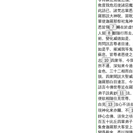
救度我危厄使諸惡魔
此語已。諸梵志輩悉
羅那説大神呪。當呪
輩使迦羅那祭祀鬼神
悉皆飛
7
颺在於虚
人留
8
斷隨行而去
術。變化威徳如是。
而問訊言尊者目連。
如是乎。摧滅我等鬼
蘇息。皆尊者恩使之
志
10
四衆等。今
所不通。深知來今過
金色。三十二相而自
脱。四衆聞説大聖威
迦羅那白目連言。今
語言今佛世尊近在羅
弟子説眞妙
11
法
便欲相隨往見世尊。
自見
13
汝心不須
現神化來亦爾。不
靜心念佛。須臾之頃
百五十比丘四輩弟子
集會迦羅那大客堂上
變爲殿舍。悉以瑠璃