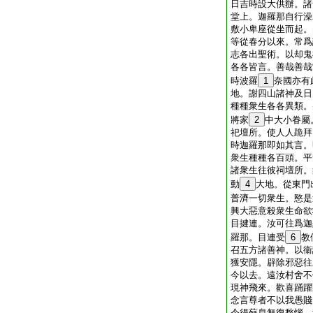
日吉時設大供辦。諸
堂上。迦羅那自行澡
敷小卑座從坐而起。
等從春分以來。常爲
志各出聖術。以却鬼
各各皆言。善哉善哉
時波羅
1
奈國亦有
地。謝四山諸神及日
種種衆生各各異類。
將家
2
中大小眷屬
祀壇所。使人人跪拜
時迦羅那即如其言。
衆生種種各百頭。平
諸衆生往彼祠壇所。
動
4
大地。從東門
普濟一切衆生。愍是
興大惡意殺衆生命欲
目揵連。汝可往爲迦
羅那。目連受
6
教
召五方諸善神。以衞
獲安隱。辟除邪惡往
今以去。遠汝村舍不
現神飛來。歡喜踊躍
念言尊者不以我愚賤
令得蘇息無復愁惱。