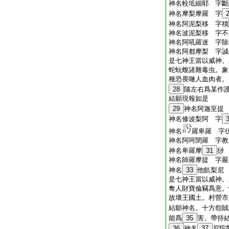
神名較坻細耶 字斷
神名摩梨摩羅 字
神名阿泥梨移 字積
神名波泥梨移 字不
神名阿吼羅迷 字除
神名阿都摩梨 字誠
是七神王當以威神。
蛇蚖蝮諸雜毒虫。象
種恐畏噉人血肉者。
28
隨左右爲某作
結願現報如是
29
神名阿迦至提
神名修波梨阿 字
神名
羅卑羅 字
神名阿呵閉羅 字教
神名卑羅摩
31
挱
神名師羅摩提 字嚴
神名
33
他飢梨尼
是七神王當以威神。
奪人財寶偸竊爲意。
故壞王國土。村營市
結願神名。十方怨賊
能爲
35
害。帶持
36
神名
37
尼陀