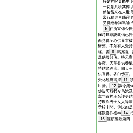
持是神呪莫能中 
一切悉共歌其徳 
然後當來在末世 
常行精進喜踊躍 
受持經卷講諷誦 
5
在所宣傳令廣
爾時世尊説此偈已告
面見佛至心供養衣被
醫藥。不如有人受持
經。書
8
持讀誦。
足供養於佛。時天帝
各齎。天華香供養散
持結願經者。四天王
供養佛。各白佛言。
受此經典書持
11
匝營。
12
護令無
佛告阿難我今爲汝及
章句百神王名護身結
持度與男子女人等輩
示於未聞。佛説如是
經歡喜作禮奉
14
15
灌頂經卷第四