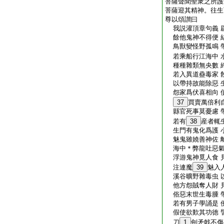
菩薩聲聞聖衆之所護
菩薩迎其精神。往生
尊以頌讃曰
我説灌頂章句義 
餘他鬼神不得便 
鳥獸變怪野孤鳴 
若乘船行江海中 
種種雜類無央數 
若入異道蠱毒家 
以帶持故能除惡 
怨家爲伏喜相向 
37
買賣萬倍利
縣官死事莫憂慮 
若有
38
産者輒
生門有鬼化爲護 
魅鬼雖嬈善神佐 
海中＊弊龍吐惡氣
浮游鬼神覓人食 
注連魔
39
魅入
溪谷曠野雜毒虫 
他方怨賊奪人財 
俗惡末世生毒腫 
若有男子學誦是 
假使欲歎其功徳 
刀
1
劍矛戟不傷