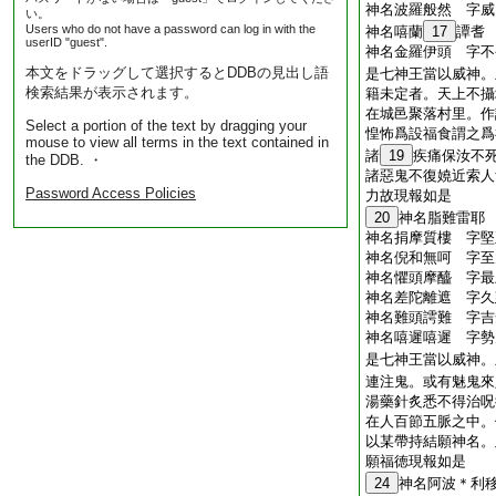
神名波羅般然 字威
い。
Users who do not have a password can log in with the
神名嘻蘭
17
譚耆
userID "guest".
神名金羅伊頭 字不
本文をドラッグして選択するとDDBの見出し語
是七神王當以威神。
検索結果が表示されます。
籍未定者。天上不攝
在城邑聚落村里。作
Select a portion of the text by dragging your
惶怖爲設福食謂之爲
mouse to view all terms in the text contained in
諸
19
疾痛保汝不
the DDB. ・
諸惡鬼不復嬈近索人
Password Access Policies
力故現報如是
20
神名脂難雷耶
神名捐摩質樓 字堅
神名倪和無呵 字至
神名懼頭摩醯 字最
神名差陀離遮 字久
神名難頭謣難 字吉
神名嘻遲嘻遲 字勢
是七神王當以威神。
連注鬼。或有魅鬼來
湯藥針炙悉不得治呪
在人百節五脈之中。
以某帶持結願神名。
願福徳現報如是
24
神名阿波＊利