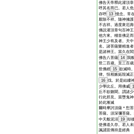
佛告天帝釋此灌頂章
呼其名而已。若人危
存呼
13
憶念。常
厭除不祥。隨神擁護
不吉祥。過度衆厄壽
佛説灌頂章句百神王
他方來。稽首佛足而
神王少有及者。天中
名。諸菩薩樂精進者
是諸神王。當久在閻
佛告八菩薩
14
我
世二百歳。至三百歳
世佛經
15
欲滅時
律。恒相嫉妬毀滅正
16
伐。於是結縷
少學比丘。用佛威
丘不欲聽聞。謂諸少
行此邪見。當墮鬼神
於此漸滅
爾時摩訶須薩＊惒菩
菩薩。須深彌菩薩。
中天般泥洹
19
却
使佛道久存。若人未
諷誦宣傳持是經典