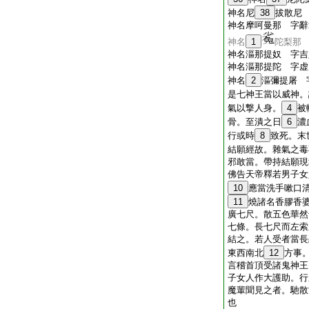
神名尼
38
拔散尼
神名摩呵曼那 字辭
神名
1
陀梨那
神名漚那提奴 字吉
神名漚那提陀 字虚
神名
2
漚彌提屠 
是七神王當以威神。
氣以撃人身。
4
被
骨。至潰之日
6
濃
行或時
8
致死。末
結願經故。雜氣之毒
邪敢當。帶持結願現
佛告天帝釋若男子女
10
應當洗手嗽口
11
燒諸名香膠香
廣七尺。散五色華然
七條。長七尺而左索
結之。若人受者當長
東西南北
12
方事
言稽首頂受諸鬼神王
子女人作大護助。行
魔輩聞見之者。馳散
也