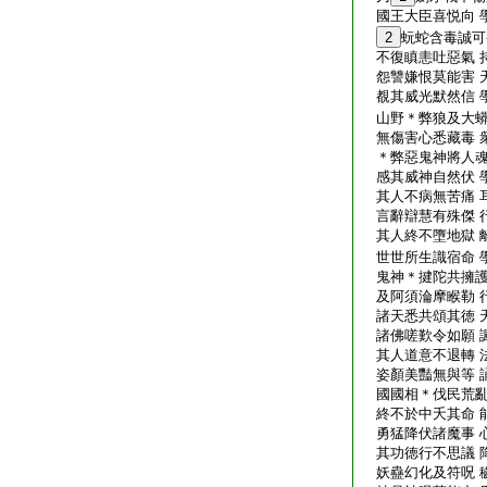
國王大臣喜悦向 
2
蚖蛇含毒誠可
不復瞋恚吐惡氣 
怨讐嫌恨莫能害 
覩其威光默然信 
山野＊弊狼及大蟒
無傷害心悉藏毒 
＊弊惡鬼神將人魂
感其威神自然伏 
其人不病無苦痛 
言辭辯慧有殊傑 
其人終不墮地獄 
世世所生識宿命 
鬼神＊揵陀共擁護
及阿須淪摩睺勒 
諸天悉共頌其徳 
諸佛嗟歎令如願 
其人道意不退轉 
姿顏美豔無與等 
國國相＊伐民荒亂
終不於中夭其命 
勇猛降伏諸魔事 
其功徳行不思議 
妖蠱幻化及符呪 