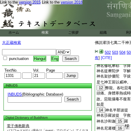
神名醯波舍摩 字將
Link to the
version 2015
Link to the
version 2018
神名阿抄牟羅 字覺
神名比抄倚耶 字分
神名至羅和移 字善
是七神王當以威神主
惡鬼神閉其生門帶持
ホーム
検索
ご挨拶
組織
利
之日身體安
7
寧。
善神扶佐生者。帶持
大正蔵検索
佛説灌頂七萬二千神王
8
神名抄摩
9
如
神名首抄和提 字威
502
503
504
50
神名阿抄
10
惒泥
有
]
[CITE]
punctuation
Hangul
Eng
神名脾羅摩尼 字無
神名修吼摩耶 字降
TextNo.
Vol.
Page
神名提摩陀伊 字解
神名架抄優陀 字拔
是七神王當以威神。
INBUDS
12
弊龍。各吐惡
頭痛。身體寒熱或時
INBUDS
(Bibliographic Database)
故。惡龍攝毒不復害
Search
如是
14
神名半那波提
神名莎羅波提 字救
Digital Dictionary of Buddhism
神名沙和迦
15
羅
電子佛教辭典
神名尼遲樓
16
パスワードがない場合は「guest」でログインしてくださ