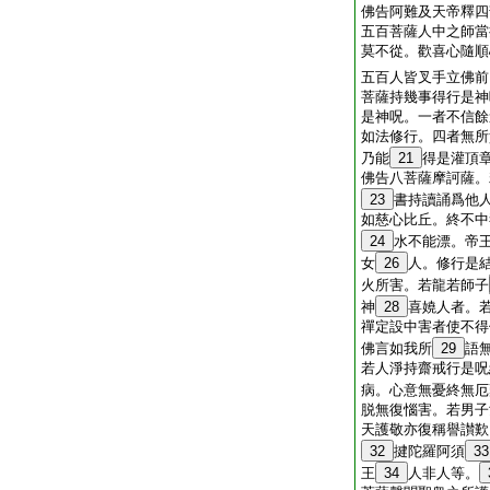
佛告阿難及天帝釋四
五百菩薩人中之師當
莫不從。歡喜心隨順
五百人皆叉手立佛前
菩薩持幾事得行是神
是神呪。一者不信餘
如法修行。四者無所
乃能
21
得是灌頂
佛告八菩薩摩訶薩。
23
書持讀誦爲他
如慈心比丘。終不中
24
水不能漂。帝
女
26
人。修行是
火所害。若龍若師子
神
28
喜嬈人者。
禪定設中害者使不得
佛言如我所
29
語
若人淨持齋戒行是呪
病。心意無憂終無厄
脱無復惱害。若男子
天護敬亦復稱譽讃歎
32
揵陀羅阿須
33
王
34
人非人等。