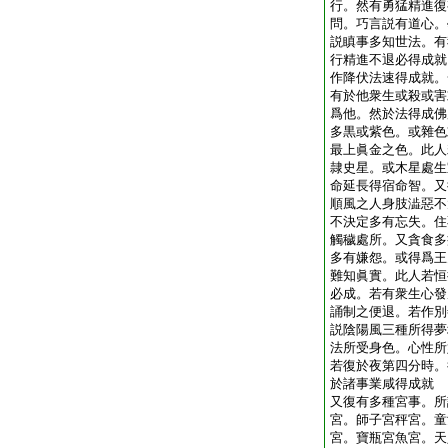
行。然有勇猛精進復
問。巧言説有道心。
説瞋事多知世法。有
行精進不退必得成就
作降伏法速得成就。
有於他衆生或殺或害
爲他。然於法得成佛
多黒或紫色。或雜色
最上眞金之色。此人
隷史星。或木星處生
命延長得宿命智。又
順風之人身肢澁惡不
不決定多有忘失。住
觸穢處所。又貪食多
多有嫌怨。或得爲王
難知眞實。此人若恒
必成。若有衆生心發
誦制之便退。若作別
説陰陽風三種所得夢
法所受身色。心性所
若復於夜第四分時。
於諸事業咸得成就
又復有多種宮事。所
宮。師子宮秤宮。童
宮。寶瓶宮魚宮。天