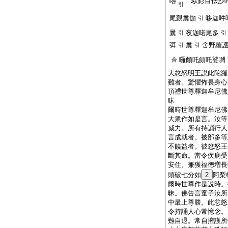
嚕
馱釤目佉沙
引
尾覲曩伽
哆迦吽
引
曩
夜迦喏尾多
引
引
弭
曩
舍野羅
引
引
囉頗吒頗吒娑嚩
合
大忿怒明王説此陀羅
難者。驚懼怖畏身心
頂禮世尊釋迦牟尼佛
昧
爾時世尊釋迦牟尼佛
大衆作如是言。汝等
威力。所有持誦行人
言成就者。被部多等
不饒益者。彼忿怒王
斷其命。當令疾病受
安住。兼獲福徳増長
頭破七分如
2
阿梨
爾時世尊作是説時。
昧。佛告言童子汝所
中最上尊勝。此忿怒
令持誦人心常憶念。
難自退。常自擁護所