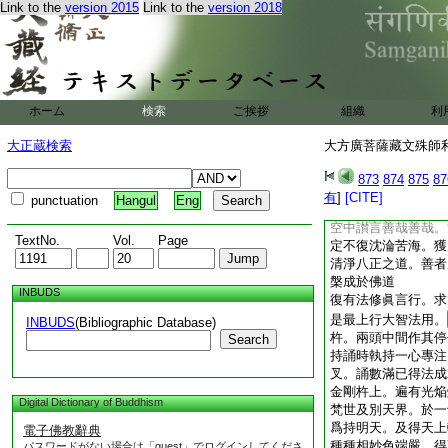
Link to the
version 2015
Link to the
version 2018
切眞言行。作大供養
眞言王具種種相。亦
供養於一刹那中發菩
世界皆能得到。得見
養得聞法要
又復有法若有行人。
ホーム
検索
ご挨拶
組織
利
金銀器或銅瓦器。盛
百千不剩不少。唯以
大正蔵検索
大方廣菩薩藏文殊師利
女人執事彼燈。一一
養奉獻一一皆遍。毎
873
874
875
87
少剩。如是供養竟。
有
]
[CITE]
punctuation
Hangul
Eng
鼓音普遍吼聲。有無
空中讃言善哉善哉。
TextNo.
Vol.
Page
定不復沈淪苦海。獲
清淨八正之道。善者
槃成於佛道
INBUDS
復有法修眞言行。求
是最上行大智法用。
INBUDS
(Bibliographic Database)
杵。兩頭中間作其停
Search
持誦時執持一心專注
叉。誦數滿已得法成
金剛杵上。遍有光焔
Digital Dictionary of Buddhism
梵世及別天界。於一
爲持明天。及得天上
電子佛教辭典
種種相妙色端嚴。得
パスワードがない場合は「guest」でログインしてくださ