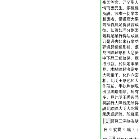
夜叉等宮。乃至聖人
情而應受生。禀種種
所説。彼求一切業果
相應者。當獲廣大果
若法義具足得眞言成
徳。知眞如理分別因
若具足業行得法成就
乃是過去如來行業功
夢境見種種形相。獲
見彼障難形相大惡夢
中下品三種修習。應
彼成就。於決定事業
見。求離障難者當更
大明童子。化作六面
相。此明王形色如大
作莊嚴。手執利劍現
出世黒暗消除。所有
多。見此明王悉皆恐
持誦行人障難悉除得
説此除障大明大陀羅
衆悉皆諦聽。陀羅尼
1
曩莫三滿哆沒馱
舍
娑曩
喃
引
引
引
二合