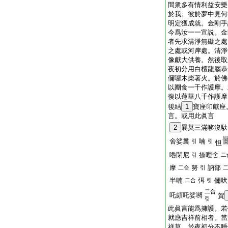
間衆多有情利益安樂
於我。彼於夢中見何
明定獲成就。金剛手
今爲汝一一宣説。金
者先求清淨無礙之處
之處或河岸處。清淨
像獻大供養。然後取
夜初分用白檀龍腦恭
儞囉木柴著火。於佛
以團食一千作護摩。
復以蓮華八千作護摩
後結
1
寶座印獻座
言。或用此眞言
2
曩莫三滿哆沒馱
舍娑曩
喃
引
引
怛
嚕閉尼
捺哩舍
引
二
摩
努
訥部
二合
引
半喃
弭
儞吠
二合
引
二合
吒頗吒娑嚩
賀
引
此眞言能爲擁護。若
就應吉祥前相者。當
祥草。於夜初分不睡