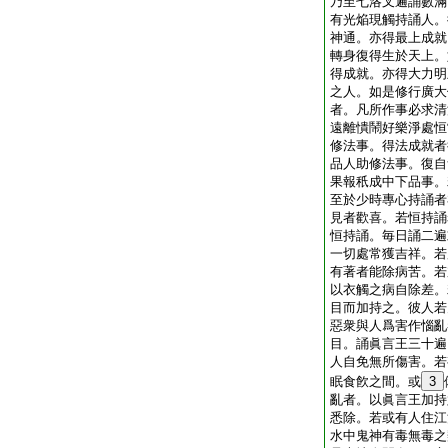
乃至七洛叉遍誦數滿
有光焔現觸持誦人。
神通。亦得最上成就
轉身復得生於天上。
得成就。亦得大力明
之人。如是修行廣大
者。凡所作事必求清
遠離憒鬧好樂淨處恒
修法事。得法成就者
品人助修法事。復自
果報秖成中下品事。
至於少時專心持誦者
見者歡喜。若恒持誦
恒持誦。毎日誦二遍
一切處常獲吉祥。若
有著者能除病苦。若
以衣觸之病自除差。
目而加持之。彼人若
惡衆與人爲害作惱亂
目。誦眞言王三十遍
人自免無所傷害。若
眠食飮之間。或
3
亂者。以眞言王加持
悉除。若或有人住江
水中鬼神有毒無毒之