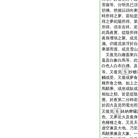
菩薩等。分明見已頂
切佛。然後以頭向東
時所得之夢。當知是
得之夢此陽所得。第
所得。倶非吉祥。若
此爲眞實。從陰所得
眞珠瓔珞之聚。或見
滿。仍復流派浮於自
乘屋而渡。或見雪山
又復見白繖蓋衆白
蓋及白象白馬等。此
白色人白衣白拂。及
等。又復見
5
粆糖
觸或受。又復或夢食
種所食之物。如上之
馬騎乘。或坐或臥或
相似之類。皆是從陰
應。於夜第二分時若
於四方及見閃電光照
又復見
6
鉢納摩囉
色。又夢近火及復身
色種種之食。又見天
虚空兼及大地。乃至
馬騎乘兼及大象。一