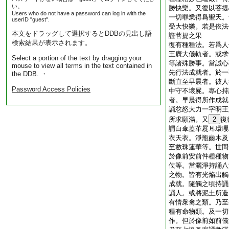
い。
勝快樂。又復以菩提
Users who do not have a password can log in with the
一切罪業得爲聖天。
userID "guest".
受大快樂。若是依法
本文をドラッグして選択するとDDBの見出し語
證菩提之果
検索結果が表示されます。
復有種種法。若爲人
王廣大儀軌者。或求
Select a portion of the text by dragging your
等諸殊勝事。當誠心
mouse to view all terms in the text contained in
先行法成就者。於一
the DDB. ・
斷直至早晨者。彼人
Password Access Policies
中守不壞屍。專心持
者。早晨得所作成就
誦忿怒大力一字明王
所求願滿。又
2
復
謂白傘蓋革屣耳環瓔
衣天衣。淨瓶齒木及
至數珠蓮華等。世間
於像前安前件種種物
仗等。當灑淨持誦八
之物。皆有光焔出觸
成就。隨觸之頃持誦
誦人。或將泥土所造
有情衆禽之類。乃至
種有命物類。及一切
作。但於像前如前儀