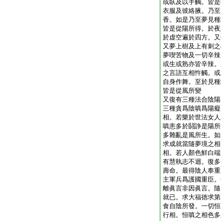
或臥及以手觸。皆是
衣服及彼絡腋。乃至
香。如是乃至夢見種
皆是從陽所得。於夜
於虚空遍於四方。又
又夢上樹及上有刺之
夢喫苦物及一切辛辣
或生或熟亦皆辛辣。
之言語互相忤觸。或
自身作舞。至於見種
皆是從風所變
又復有三種法合陰陽
三種貪爲陰嗔爲陽癡
相。若樂於世法女人
嗔恚多於鬪諍是陽所
多雜亂是風所生。如
求成就當隨夢境之相
相。若人顏色鮮白端
有慧執志不迴。復多
壽命。最得陰人奉重
主軍兵爲護國重臣。
離眞言非因眞言。隨
就已。求大福徳求第
食自陰所發。一切恒
行相。恒嗔之相色多