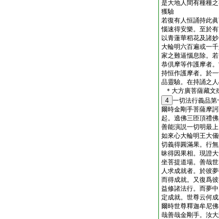
是大地人間有種種之
獲驗
若復有人恒誦持此眞
惱速得安樂。至於有
以青蓮華稻花及諸妙
大輪明六百遍或一千
家之難逼惱息除。若
恭倶摩等作護摩者。
持恒作護摩者。於一
品靈驗。在持誦之人
＊大方廣菩薩藏文
4
一切法行義品第
爾時金剛手菩薩摩訶
起。遶佛三匝頂禮佛
善能演説一切明最上
如來心大輪明王大儀
切義得圓滿果。行無
昧得因果相。現證大
坐菩提道場。善哉世
人求成就者。於彼夢
而得成就。又復爲彼
益修諸法行。而夢中
定成就。世尊云何成
爾時世尊釋迦牟尼佛
哉善哉金剛手。汝大