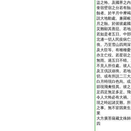
盜之怖。及國界之内
奎宿壁宿之分若有蝕
蝕者。於半月中摩竭
説大地動處。兼羅睺
月之蝕。於彼彼處國
災難顯其善惡。若地
若如是者五日。中部
北邊一切人民疫病亡
喪。乃至雪山四周深
及大臣等。有種種憂
亦主亡歿。若星宿之
無雨。過五日不晴。
不見人所住處。彼人
及王倶説崩喪。若地
切。或有所説二三大
白月時現白色烏。或
節現飛禽怪異。彼之
足四足無足多足。飛
令人大怖必有大禍。
現之時起諸災難。所
之事。無不皆因衆生
業
大方廣菩薩藏文殊師
四