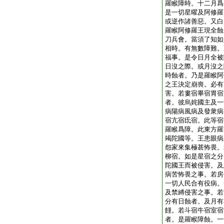
羅睺障時。十二月爲
是一切星曜及阿修羅
或逆作諸善惡。又白
羅睺阿修羅王現全蝕
刀兵會。當須了知如
相時。有無數障難。
福事。是令日月全被
日沒之際。或月沒之
時蝕者。乃是羅睺阿
之王決定崩喪。必有
害。若婁宿畢宿胃宿
者。彼烏姹國主及一
病陽病風病及發衆病
宿亢宿氐宿。此等宿
羅睺爲障。此東方羅
竭陀國等。王患眼病
怨家來集極甚怖畏。
柳宿。如是星宿之分
陀國王而被侵害。及
病苦怖畏之事。若房
一切人民合有役病。
及禁縛侵害之事。若
分有日蝕者。及月有
饉。若斗宿牛宿室宿
者。是羅睺障蝕。一