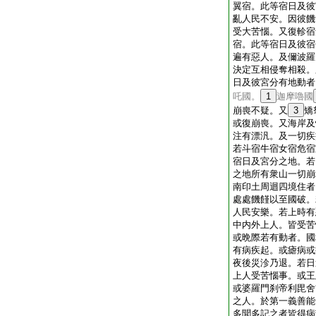
翼宿。此等宿日及彼
亂人民不安。因彼饑
受大苦惱。又復軫宿
宿。此等宿日及彼宿
遍有惡人。及儞波羅
決定互相侵奪相殺。
日及彼宮分有地動者
吒國。
1
迦摩嚕國
崩喪不疑。又
3
矯
或復崩喪。又海岸及
注有漂汎。及一切疾
若斗宿牛宿女宿危宿
宿日及宮分之地。若
之地所有衆山一切崩
南印土周迴四境住者
處處饑饉以至國破。
人民安樂。若上時有
中内外上人。皆受苦
或晩際若有動者。國
有病疾起。或瘧病或
夜後災沴乃退。若日
上人受苦惱事。或王
或婆羅門刹帝利毘舍
之人。於第一義善能
多聞多記之者皆得病