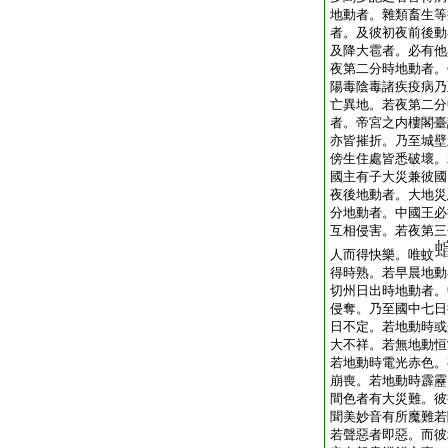
地動者。雜類畜生等
者。及彼初夜前後動
及降大雹者。必有他
夜第二分時地動者。
陽毒陰毒諸疾疫病乃
亡異地。若夜第二分
者。帝宮之内樓閣臺
亦皆摧折。乃至城壁
傍生住處皆悉破壞。
國主有子大災兼彼國
夜後地動者。大地災
分地動者。中國王必
互相侵害。若夜第三
人而得快樂。唯蚊
得時熟。若早晨地動
切州日出時地動者。
侵奪。乃至國中七日
日不定。若地動時或
大不祥。若無地動恒
若地動時電光赤色。
崩喪。若地動時霹靂
間色者有大災難。彼
聞美妙音有所魔難若
若聲惡者即惡。而彼