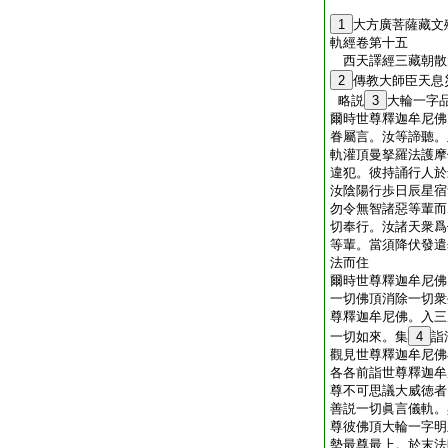
1
大方廣菩薩藏文
軌經卷第十五
西天譯經三藏朝散
2
傳教大師臣
略説
3
大輪一字
爾時世尊釋迦牟尼佛
眷屬言。汝等諦聽。
軌灌頂曼拏羅法護摩
違犯。彼持誦行人於
汝陰陽行歩日辰星宿
勿令無智諸惡等輩而
切奉行。汝諸天衆爲
等輩。當須降伏發遣
法而住
爾時世尊釋迦牟尼佛
一切佛頂消除一切衆
尊釋迦牟尼佛。入三
一切如來。集
4
詣
觀見世尊釋迦牟尼佛
各各前詣世尊釋迦牟
尊不可思議大威徳者
善説一切眞言儀軌。
尊彼佛頂大輪一字明
勢最尊最上。於末法