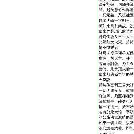
決定能破一切部多及
等。起於惡心作障難
一切衆生。又復擁護
佛頂大輪一字明王。
願如來爲利樂故。説
如來作是請已默然而
是時佛會及三千大千
光明如大火聚。於諸
情不快樂者
爾時世尊釋迦牟尼佛
所住一切天衆。并一
菩薩摩訶薩。乃至在
善聽。此佛頂大輪一
如來無邊威力無能勝
今當説
爾時佛言我三界大師
一切天龍夜叉。乾闥
羅伽等。乃至種種異
及種種事。能令行人
輪一字明王。於末法
若有於此大輪一字明
諸如來法欲滅時能爲
如來一切法藏。汝諸
深心諦聽諦受。即説