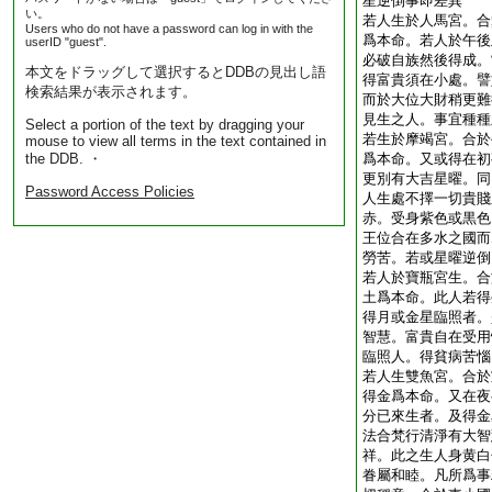
星逆倒事即差異
い。
若人生於人馬宮。合
Users who do not have a password can log in with the
爲本命。若人於午後
userID "guest".
必破自族然後得成。
本文をドラッグして選択するとDDBの見出し語
得富貴須在小處。譬
検索結果が表示されます。
而於大位大財稍更難
見生之人。事宜種種
Select a portion of the text by dragging your
若生於摩竭宮。合於
mouse to view all terms in the text contained in
the DDB. ・
爲本命。又或得在初
更別有大吉星曜。同
Password Access Policies
人生處不擇一切貴賤
赤。受身紫色或黒色
王位合在多水之國而
勞苦。若或星曜逆倒
若人於寶瓶宮生。合
土爲本命。此人若得
得月或金星臨照者。
智慧。富貴自在受用
臨照人。得貧病苦惱
若人生雙魚宮。合於
得金爲本命。又在夜
分已來生者。及得金
法合梵行清淨有大智
祥。此之生人身黄白
眷屬和睦。凡所爲事