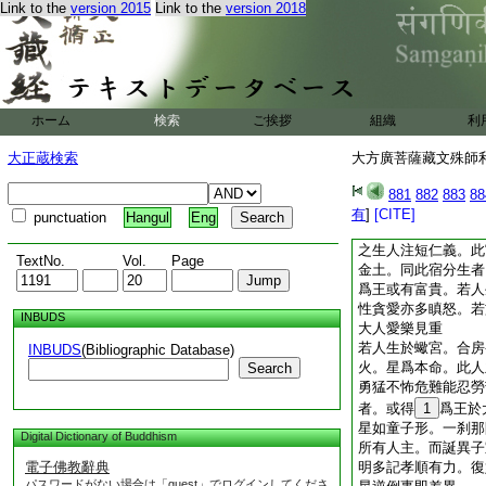
Link to the
version 2015
Link to the
version 2018
此人受身金色或紫色
兼有大智。若依法爲
大財大位皆不難得
若於師子宮合於星宿
生者。此人有大勇猛
險難之處。得爲其王
ホーム
検索
ご挨拶
組織
利
事。及於彼處爲王者
若於雙女宮生合於翼
大正蔵検索
大方廣菩薩藏文殊師利
勇猛好爲盜心。常散
或得爲軍主。若依此
881
882
883
88
及得木爲本命者此爲
有
]
[CITE]
punctuation
Hangul
Eng
皆吉。若於秤宮合於
之生人注短仁義。此
TextNo.
Vol.
Page
金土。同此宿分生者
爲王或有富貴。若人
性貪愛亦多瞋怒。若
INBUDS
大人愛樂見重
若人生於蠍宮。合房
INBUDS
(Bibliographic Database)
火。星爲本命。此人
Search
勇猛不怖危難能忍勞
者。或得
1
爲王於
星如童子形。一刹那
Digital Dictionary of Buddhism
所有人主。而誕異子
電子佛教辭典
明多記孝順有力。復
パスワードがない場合は「guest」でログインしてくださ