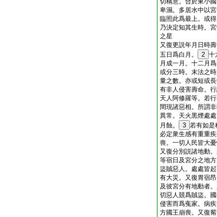
切稱意。合於東小國
卑濕。多居水中以宮
臨照此爲最上。或得
乃決定知其生時。宮
之星
又復更説年月日時壽
五日爲白月。
2
十
月成一月。十二月爲
或分三時。末法之時
量之數。亦或短或長
有非人侵害壽命。行
天人阿修羅等。若行
間現諸惡相。所謂非
異常。天火黒煙處處
月蝕。
3
若有如是
必定衆生感有重重疾
喪。一切人民皆大憂
又復分別説諸地動。
等宿日及宮分之地方
盜賊惡人。處處皆起
有大災。又復胃宿昂
及彼宮分有地動者。
切惡人競爲賊盜。國
侵害而爲寃家。病疾
方國王崩喪。又復觜