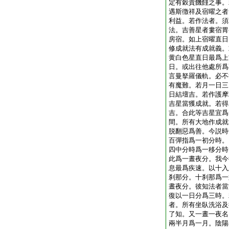
定有穀貴饑饉之事。
遇斯徴祥及宿曜之者
利益。若作法者。須
法。吉善星者婁宿胃
房宿。如上宿曜直日
修成就法有成就義。
黄白色星直日最爲上
日。或出往他處所爲
言曼拏羅儀軌。必不
有魔難。若月一日三
日結壇吉。若作護摩
吉星當獲成就。若得
吉。合此等吉星宜爲
間。所有大地作成就
脱翻惡爲善。今説時
百彈指爲一初分時。
四中分時爲一移分時
此爲一晝夜分。我今
息最爲疾速。以十入
刹那分。十刹那爲一
晝夜分。彼知法者當
復以一日分爲三時。
者。所有坐臥洗浴及
了知。又一晝一夜名
兩半月爲一月。陰陽