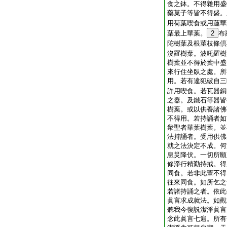
食之鉢。不得雜用盛
藥菓子等皆不得盛。
用荷葉喫食或用蓮華
葉最上華葉。
2
布
陀樹葉及根莖枝條倶
沒羅樹葉。波吒羅樹
樹葉並不得於葉中盛
來行住坐臥之處。所
用。若有違犯破自三
許用喫食。若瓦器銅
之器。及鐵石等器皆
樹葉。或以供養諸佛
不得用。若持誦者如
衆聖者華葉樹葉。並
法持誦者。受用供佛
就之法決定不成。何
息災降伏。一切所願
修淨行精勤持戒。得
同食。若非此輩不得
往來同食。如所乞之
若諸持誦之者。依此
眞言求成就法。如觀
聽我今復説潔淨眞言
念此眞言七遍。所有