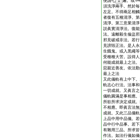
便誦七
1
遍。或
須洗淨兩手。然於毎
左足。不得兩足相觸
者復有五種清淨。第
清淨。第三意業清淨
説眞實清淨法。復能
法。遠離殺生偸盜邪
邪見破戒非法。若行
見謗毀正法。是人永
生餓鬼。或入黒繩等
受種種大苦。設得人
何能成就最上之法。
惡親近善友。依法勤
最上之法
又此儀軌有上中下。
軌志心行法。法事和
一切成就。又眞言之
儀軌圓滿是事相應。
所欲所求決定成就。
不相應。即眞言法無
成就。又此三品儀軌
上品中用中品儀。若
品中行中品事。若下
有雜用三品。所求皆
作法。如法行儀如儀