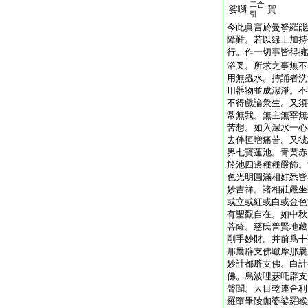
二合
娑嚩
賀
引
今此眞言於曼拏羅能
障難。若以線上加持
行。作一切事皆得擁
浴叉。所求之事無不
用無蟲水。持誦者洗
用器物並成潔淨。不
不得戲論衆生。又須
常無我。無主無宰無
苦想。如入深水一心
去伴恒増痛苦。又彼
界七寶蓮池。青黄赤
於池四邊種種嚴飾。
色光明圓滿相好悉皆
妙吉祥。諸相莊嚴坐
或立或紅或白或金色
有聖觀自在。如中秋
菩薩。慈氏普賢地藏
剛手妙財。并前爲十
那曩辟支佛巘摩那曩
妙計都辟支佛。白計
佛。烏波哩瑟吒辟支
聲聞。大目乾連舍利
羅墮畢陵伽婆娑羅睺