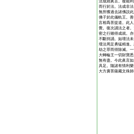
法成就眞言。復能利
而行於法。法成非法
無所獲過去諸佛説此
佛子於此儀軌王。善
言相爲菩提道。此人
覺。復次誦法之者。
密之行雖得成就。亦
不斷持誦。如壇法未
壇法周足勇猛精進。
劫之罪而得除滅。一
大轉輪王一切財寶悉
無有盡。今此眞言如
具足。隨諸有情利樂
大方廣菩薩藏文殊師