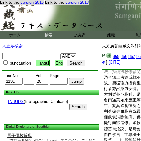
Link to the
version 2015
Link to the
version 2018
器。所持鉢飯作供養
或客人或貧苦者。不
不足減於氣力。有妨
佛之食自不得喫。轉
喫食不得傷飽持誦成
苦。如是佛説一切衆
ホーム
検索
ご挨拶
組織
利
假使天人阿修羅乾闥
叉餓鬼毘舍左部多。
大正蔵検索
大方廣菩薩藏文殊師利
等。未有不依食住而
造作段食。若
6
欲
865
866
867
86
天飮食細妙以禪定爲
有
]
[CITE]
punctuation
Hangul
Eng
食故。是故佛説令諸
法。持誦法教修諸梵
TextNo.
Vol.
Page
乃至無上佛道成就不
故。勇猛強力擔負重
行者亦然身力安健。
INBUDS
大利樂亦不爲難。是
名曰迦葉如來應正等
INBUDS
(Bibliographic Database)
生。於其飮食恒所乏
Search
利益彼等而爲宣説最
種飮食消除飢病。佛
提行而欲進修。須假
Digital Dictionary of Buddhism
聽當爲汝説。是時會
而白佛言。世尊法王
電子佛教辭典
界第一。唯願饒益我
パスワードがない場合は「guest」でログインしてくださ