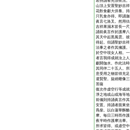
若持誦者先須依法。
山頂上安置聖妙吉祥
花飮食獻大供養。持
只乳食亦得。即誦迦
眞言七洛叉。然用佉
吉祥果濕木皆長一尺
誦前眞言作於護摩八
其天中起黒風雲。彼
得起。但誦聖妙吉祥
法事之者作其擁護。
於空中現女人相。一
者言我得成就汝上人
獻閼伽水。作此法時
其同伴二十五人。所
意受用之物皆得充足
遣賢聖。旋繞㡧像三
菩薩
復次作虚空行等成就
淨之地或山或海等地
前儀則持誦眞言作其
安置。持誦者面東坐
爲柴。以白蓮華酥酪
摩。毎日三時而作護
夜半時作護摩法畢。
所求皆得。或虚空中