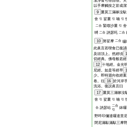
潔淨食可得自喫。天
以手摩觸按之皆成潔
9
曩莫三滿哆沒馱
舍
娑曩
喃
引
引
引
緊喞沙曩
舍
二合
引
嚩
訥瑟吒
二合
二合
10
努娑摩
二合
囉
此眞言若喫食已復誦
及頭頂上。然經頃
切經典。佛母般若經
12
十地經。金光
尼經。如是等經早
少。即時迴向收經案
卷。往
16
於河岸
洗浴。復説眞言曰
17
曩莫三滿哆沒
舍
娑曩
喃
引
引
引
二合
訥瑟站
鉢囉
合
引
野吽印儞達囉達里
閉尼滿馱滿馱三摩