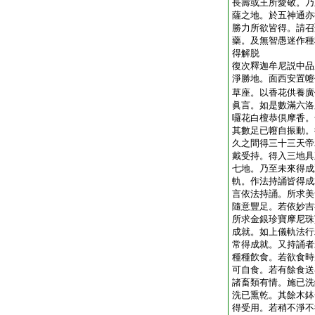
長壽或王所愛敬。乃
薩之地。於五神通亦
勝力所欲皆得。請召
藥。及無智愚迷作種
得解脱
復次釋迦牟尼説中品
淨勝地。面西安置㡧
草座。以香花供養廣
眞言。如是數滿六洛
囉花白檀恭倶摩香。
其數足已㡧自振動。
久之間得三十三天帝
戴受持。得入三地具
七地。乃至未來得成
軌。作法持誦皆得成
言依法持誦。所求美
隨意豐足。若依妙吉
所求金銀珍寶摩尼珠
成就。如上儀軌法行
常得成就。又持誦者
種種飮食。若欲食時
可自食。若有餘食送
諸畜類有情。施已洗
洗已熏乾。其餘木鉢
得受用。若稍不淨不