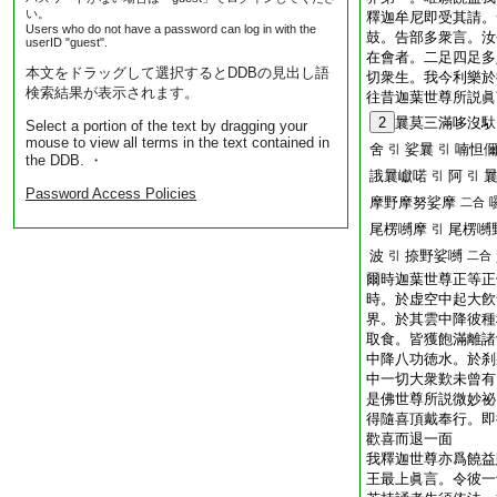
い。
釋迦牟尼即受其請。
Users who do not have a password can log in with the
鼓。告部多衆言。汝
userID "guest".
在會者。二足四足多
本文をドラッグして選択するとDDBの見出し語
切衆生。我今利樂於
検索結果が表示されます。
往昔迦葉世尊所説眞
2
曩莫三滿哆沒馱
Select a portion of the text by dragging your
mouse to view all terms in the text contained in
舍
娑曩
喃怛
引
引
the DDB. ・
誐曩巘喏
阿
引
引
Password Access Policies
摩野摩努娑摩
二合
尾楞嚩摩
尾楞嚩
引
波
捺野娑嚩
引
二合
爾時迦葉世尊正等正
時。於虚空中起大飮
界。於其雲中降彼種
取食。皆獲飽滿離諸
中降八功徳水。於刹
中一切大衆歎未曾有
是佛世尊所説微妙祕
得隨喜頂戴奉行。即
歡喜而退一面
我釋迦世尊亦爲饒益
王最上眞言。令彼一