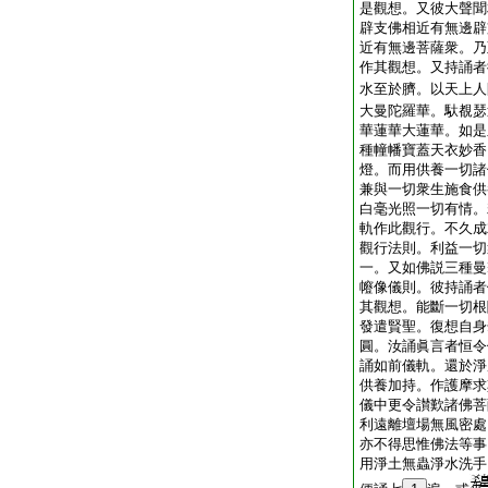
是觀想。又彼大聲聞
辟支佛相近有無邊辟
近有無邊菩薩衆。乃
作其觀想。又持誦者
水至於臍。以天上人
大曼陀羅華。馱覩瑟
華蓮華大蓮華。如是
種幢幡寶蓋天衣妙香
燈。而用供養一切諸
兼與一切衆生施食供
白毫光照一切有情。
軌作此觀行。不久成
觀行法則。利益一切
一。又如佛説三種曼
㡧像儀則。彼持誦者
其觀想。能斷一切根
發遣賢聖。復想自身
圓。汝誦眞言者恒令
誦如前儀軌。還於淨
供養加持。作護摩求
儀中更令讃歎諸佛菩
利遠離壇場無風密處
亦不得思惟佛法等事
用淨土無蟲淨水洗手