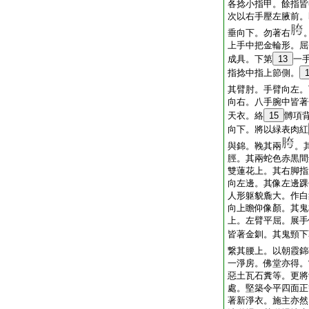
各捻小指甲。餘指皆
次以右手壓左腋前。
垂向下。勿著右
上手中把金輪形。屈
成具。下第
13
一
指捻中指上節側。
其臂肘。手臂向左。
向右。八手腕中皆著
天衣。絡
15
髆項
向下。將以緑表肉紅
與錦。鞔其兩
。
脛。其兩蛇色赤黒間
雙蓮花上。其右脚指
向左邊。其像左邊踝
人形躯貌麁大。作白
向上瞻仰像顏。其鬼
上。左臂平屈。展手
皆著金釧。其鬼頸下
繋其腰上。以朝霞錦
一淨房。佛堂亦得。
惡土瓦石糞等。更將
處。堅築令平四面正
著新淨衣。施主亦然