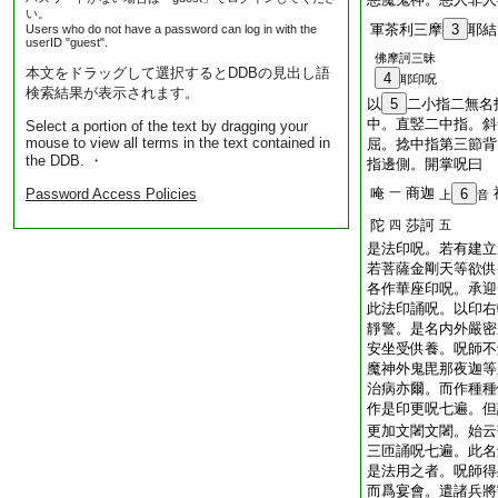
い。
軍茶利三摩
3
耶結
Users who do not have a password can log in with the
userID "guest".
佛摩訶三昧
本文をドラッグして選択するとDDBの見出し語
4
耶印呪
検索結果が表示されます。
以
5
二小指二無名
中。直竪二中指。斜
Select a portion of the text by dragging your
mouse to view all terms in the text contained in
屈。捻中指第三節背
the DDB. ・
指邊側。開掌呪曰
唵
商迦
Password Access Policies
一
6
上
音
陀
莎訶
四
五
是法印呪。若有建立
若菩薩金剛天等欲供
各作華座印呪。承迎
此法印誦呪。以印右
靜警。是名内外嚴密
安坐受供養。呪師不
魔神外鬼毘那夜迦等
治病亦爾。而作種種
作是印更呪七遍。但
更加文闍文闍。始云
三匝誦呪七遍。此名
是法用之者。呪師得
而爲宴會。遣諸兵將