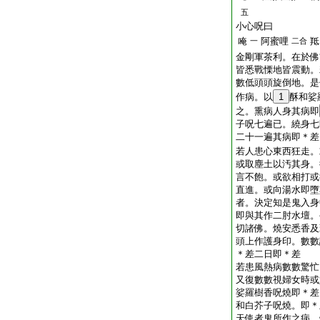
五
小心呪曰
唵
阿蜜哩
羝
一
二合
金剛軍茶利。在於佛
皆悉戰慄地皆震動。
數低頭頭旋倒地。是
作病。以
1
酥和娑
之。熏病人身其病即
子呪七遍已。繞身七
二十一遍其病即＊差
若人患心東西狂走。
或取塵土以汚其身。
言不飽。或欲相打或
直進。或向湯水即墮
者。決定知是鬼入身
即與其作二肘水壇。
切諸佛。燒安悉香及
頭上作護身印。數數
＊差二日即＊差
若患風熱病數數驚忙
又復數數視婦女時或
娑羅樹香呪燒即＊差
和白芥子呪燒。即＊
天使者鬼所作之病。