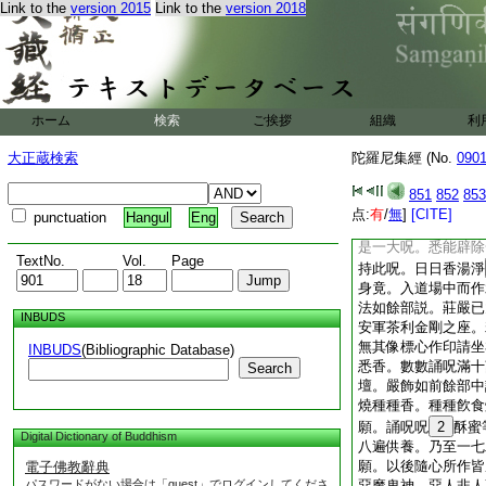
30
Link to the
version 2015
Link to the
version 2018
31
囉刹娑
陀閻
三十
閻＊㧊
薩婆者
三
婆楡沒咄鼻標
陀
ホーム
検索
ご挨拶
組織
利
三十
訶陀訶
鉢吒鉢
七
大正蔵検索
陀羅尼集經 (No.
090
長引三
唵唵唵
四十
四十一
851
852
853
四十
点:
有
/
無
]
[CITE]
punctuation
Hangul
Eng
囉
怛若
上音
二
三
是一大呪。悉能辟除
TextNo.
Vol.
Page
持此呪。日日香湯淨
身竟。入道場中而作
法如餘部説。莊嚴已
INBUDS
安軍茶利金剛之座。
無其像標心作印請坐
INBUDS
(Bibliographic Database)
悉香。數數誦呪滿十
Search
壇。嚴飾如前餘部中
燒種種香。種種飮食
願。誦呪呪
2
酥蜜
Digital Dictionary of Buddhism
八遍供養。乃至一七
願。以後隨心所作皆
電子佛教辭典
パスワードがない場合は「guest」でログインしてくださ
惡魔鬼神。惡人非人