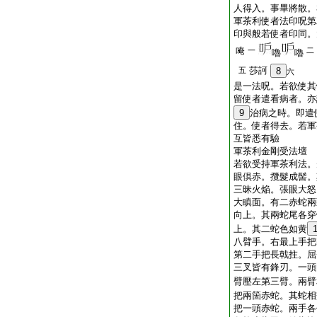
人得入。事畢將散。
軍茶利使者法印呪第
印與般若使者印同。
唵
一
二
嚕
嚕
莎訶
五
8
六
是一法呪。若欲使其
留使者遣看病者。亦
9
治病之時。即遣
住。使者得去。若軍
互皆悉有驗
軍茶利金剛受法壇
若欲受持軍茶利法。
眼倶赤。攬髮成髻。
三昧火焔。張眼大怒
大瞋面。有二赤蛇兩
向上。其兩蛇尾各穿
上。其二蛇色如黄
八臂手。右最上手把
第二手把長戟拄。屈
三叉皆有鋒刃。一頭
臂壓左第三臂。兩臂
把兩箇赤蛇。其蛇相
把一頭赤蛇。兩手各