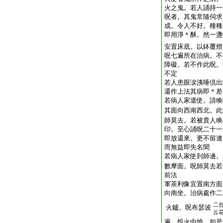
火之鬼。若人誦持一
呪者。其鬼常隨伺求
成。令人不好。種種
即用淨＊酥。然一盞
安置床底。以鉢覆燈
呪七遍所在治病。不
障礙。若不作此呪。
不定
若人患眼涙洟唾倶出
還作上法其病即＊差
若病人家遣使。請喚
其面向西南西北。此
師莫去。若被貴人喚
印。至心誦呪二十一
即放還來。更不留連
而無益即失名聞
若病人家使到師邊。
數摩面。呪師莫去若
前法
軍茶利像宜置南方面
向南坐。治病處作二
二
火鑪。呪布瑟波
云
遍。投火中燒。如是