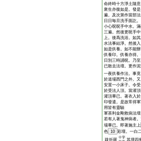
命終時十方淨土隨意
衆生亦復如是。發是
遍。及次第作當部法
日日毎旦洗手面訖。
小心呪呪手中水。滿
三遍。然後更呪手中
上。後爲洗浴。如其
水法事結淨。然後入
如是供養。如不能辦
供養印。供養亦得。
日別三時誦呪。乃至
已散去法壇。更作泥
一夜供養作法。事竟
於道場西門之外。又
安置一小床子。令受
於受法人頂。當灌頂
灌頂畢已。著衣入於
印發遣。是故常得軍
用皆有靈驗
軍茶利金剛救病法壇
若有人著鬼神病者。
場畢已。即著施主上
色
10
彩壇。一白
十字
跋折羅
其壇四