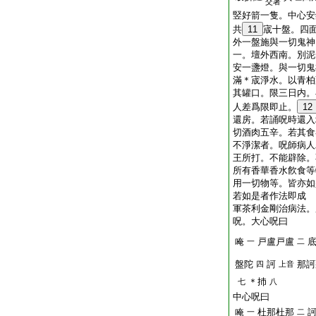
交著
竪好箭一隻。中心安
共
11
宬十盤。四
外一盤施與一切鬼神
一。壇外西南。別泥
安一盞燈。與一切鬼
滿＊宬淨水。以青柏
其罐口。限三日内。
人差爲限即止。
12
還房。若誦呪時還入
切酒肉五辛。若其食
不淨潔者。呪師病人
王所打。不能辟除。
所有香華香水飮食等
用一切物等。皆亦如
若如是者作法即成
軍茶利金剛治病法。
呪。大心呪曰
唵
戸盧戸盧
一
二
盤陀
訶
那訶
四
上音
＊㧊
七
八
中心呪曰
唵
杜那杜那
一
二