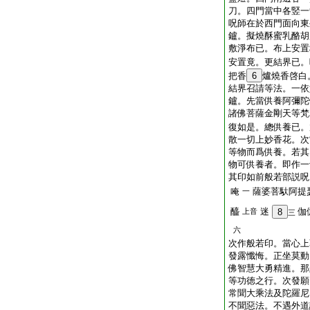
刀。四門當中各竪一
呪師在於西門面向東
鑪。擬燒酥蜜乳酪胡
敷淨布已。布上安置
安置竟。更結界已。
把香
6
爐燒香啓白
結界召請等法。一依
鑪。先當供養阿彌陀
諸佛菩薩金剛天等梵
復如是。總供養已。
散一切上妙香花。次
等物而爲供養。若其
物可供養者。即作一
其印如前般若部説呪
唵
薩婆菩馱阿提
一
醯
迷
伽
上音
8
三
六
次作般若印。當心上
發露懺悔。正坐莫動
佛智慧大勇精進。那
等功徳之行。次發願
常聞大乘法及陀羅尼
不聞惡法。不遇外道