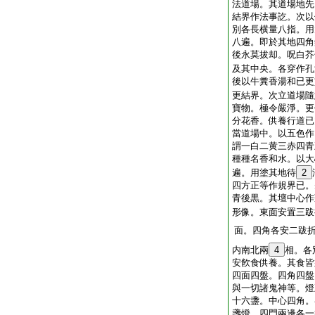
法道場。其道場地先
結界作法事訖。次以
別各長横量八指。用
八遍。即於其地四角
後永莫拔却。呪白芥
及其中央。各穿作孔
後以牛糞香湯和已更
更結界。次立道場隨
寶物。極令嚴淨。更
分花香。供養行道已
當道場中。以五色作
謂一白二黄三赤四青
種種名香和水。以大
遍。用塗其地待
2
四方正等作規界已。
青後黒。其壇中心作
形像。東面安置三跋
面。四角各安二跋
内南北兩
4
相。各
安飮食供養。其食皆
四面四盤。四角四盤
與一切諸鬼神等。燈
十六盞。中心四角。
盞燈。四門兩邊各一