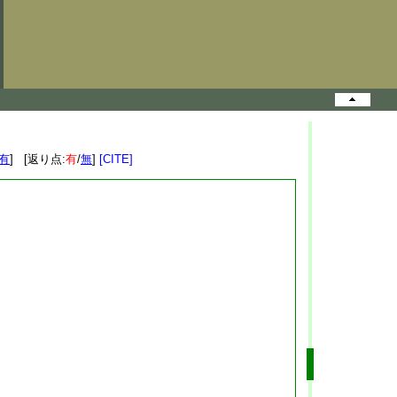
有
] [返り点:
有
/
無
]
[CITE]