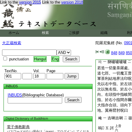
所。皆須先作此印誦
Link to the
version 2015
Link to the
version 2018
成辦諸事一無怖畏。
當辟除然後動止。
房内用印。向頭上右
壇時。作歩臂行。繞
脚次擧左脚。呪三七
ホーム
検索
ご挨拶
組織
利
軍茶利金剛一字降魔
二小指掌中相鉤。右
大正蔵検索
陀羅尼集經 (No.
090
背後相交。二中指直
二無名指頭。二大指
848
849
850
指大指頭。
22
拄
punctuation
Hangul
Eng
唵
䐗嚧嚧嚧嚧
一
二
若造一切曼荼羅處。
TextNo.
Vol.
Page
道七匝。一切魔王普
軍茶利結地界法印呪
先以右中指。於左頭
INBUDS
次以無名指。於左小
向。右頭指中指岐間
INBUDS
(Bibliographic Database)
指。於右小指間亦爾
Search
大指亦合頭。頭向下
地。翼兩臂肘呪曰
唵
吉唎吉唎
一
二
Digital Dictionary of Buddhism
上音
電子佛教辭典
嗚𤙖
訶
五
六
パスワードがない場合は「guest」でログインしてくださ