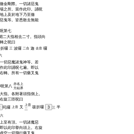
徹金剛際。一切諸惡鬼
場之所。當作此印。誦呪
地上及於地下乃至徹
惡鬼等。皆悉散去無能
呪第七
開二大指相去二寸。指頭向
轉之呪曰
跋折囉
波囉
迦
囉
三
二合
去音
六
一切惡魔諸鬼神等。若
作此印誦呪七遍。即以
右轉。所有一切藥叉鬼
亦名上
印呪第八
方結界
大指。各附著頭指側上。
右旋三匝呪曰
上音
叉
跋折囉
半
2
吒囉
上音
3
三
二
六
上至有頂。一切諸魔惡
即以此印擧向頭上。右旋
虚空一切飛行藥叉鬼