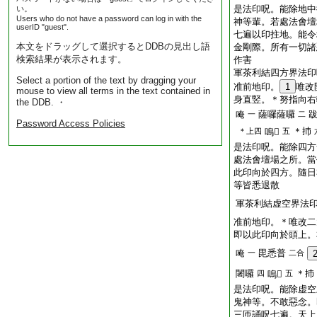
是法印呪。能除地中
い。
Users who do not have a password can log in with the
神等輩。若處法會壇
userID "guest".
七遍以印拄地。能令
本文をドラッグして選択するとDDBの見出し語
金剛際。所有一切諸
検索結果が表示されます。
作害
軍茶利結四方界法印
Select a portion of the text by dragging your
准前地印。
1
唯改
mouse to view all terms in the text contained in
身直竪。＊努指向右
the DDB. ・
唵
薩囉薩囉
一
二
Password Access Policies
＊㧊
＊上四
嗚𤙖
五
是法印呪。能除四方
處法會壇場之所。當
此印向於四方。隨日
等皆悉退散
軍茶利結虚空界法
准前地印。＊唯改二
即以此印向於頭上。
唵
毘悉普
一
二合
闍囉
＊㧊
四
嗚𤙖
五
是法印呪。能除虚空
鬼神等。不敢惡念。
三匝誦呪七遍。天上