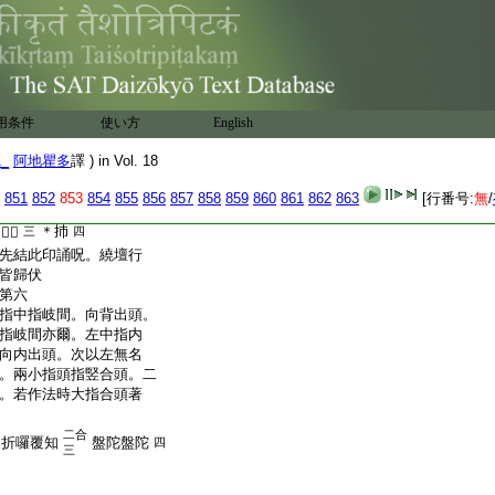
呪。一切諸惡悉即散去。
猶如國王動止儀式。先
21
此亦如是。此印及呪。若
轉三匝。誦呪七遍。若作
壇三匝。從外行之。先起右
遍多誦亦好
用条件
使い方
English
王印呪第五
壓左。二無名指於中指
1_
阿地瞿多
譯 ) in Vol. 18
竪頭側相拄。二頭指鉤
捻二中指。頭齊。以二中
851
852
853
854
855
856
857
858
859
860
861
862
863
[行番号:
無
/
頂上。面作瞋色呪曰
＊㧊
𤙖𤙖
三
四
先結此印誦呪。繞壇行
皆歸伏
第六
指中指岐間。向背出頭。
指岐間亦爾。左中指内
向内出頭。次以左無名
。兩小指頭指竪合頭。二
。若作法時大指合頭著
二合
跋折囉覆知
盤陀盤陀
四
三