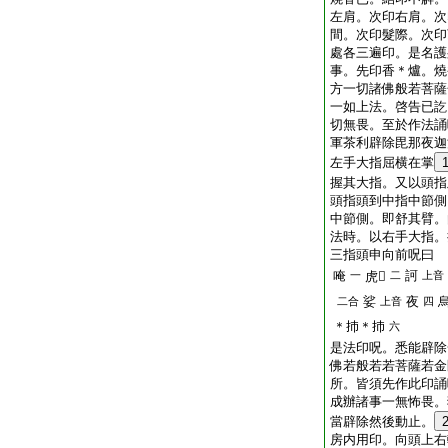
左肩。次印右肩。次
間。次印髮際。次印
處各三遍印。是名護
事。先印香＊爐。燒
方一切諸佛般若菩薩
一如上法。啓告已訖
切無畏。至於作法誦
軍茶利辟除毘那夜迦
左手大指屈横在掌
握其大指。又以頭指
頭指頭到中指中節側
中節側。即舒其臂。
法時。以右手大指。
三指頭申向前呪曰
唵
訶
一
虎𤙖
二
上音
娑
夜
二合
上音
四
＊㧊＊㧊
六
是法印呪。悉能辟除
佛若般若若菩薩若金
所。皆須先作此印誦
成辦諸事一無怖畏。
當辟除然後動止。
房内用印。向頭上右