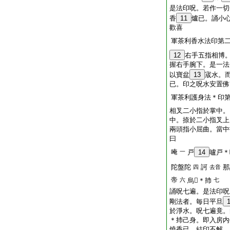
是法印呪。若作一切
香
11
爐已。誦小
歡喜
軍茶利香水法印第
12
右手五指相博
握右手腕下。是一法
以寶盆
13
宬水。
已。印之呪水安置佛
軍茶利護身法＊印
相叉二小指於掌中。
中。捺於二小指叉上
兩頭指小屈曲。當中
曰
唵
一
戸
14
嚧戸＊
陀盤陀
訶
那
四
去音
帝
六
烏𤙖＊㧊
七
誦呪七遍。是法印呪
剛法者。毎日平旦
於淨水。呪七遍竟。
＊㧊己身。即入房内
燒香已。結印不解。