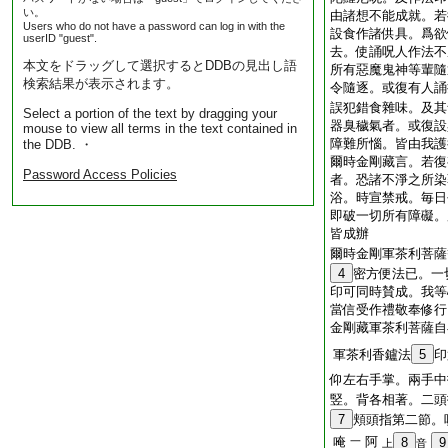
い。
由諸想不能成就。若
Users who do not have a password can log in with the
設食作諸供具。爲欲
userID "guest".
去。使誦呪人作法不
本文をドラッグして選択するとDDBの見出し語
所有惡魔鬼神等輩隨
検索結果が表示されます。
令隨逐。或復有人誦
誤犯錯食雜味。及其
Select a portion of the text by dragging your
器臭穢氣者。或復設
mouse to view all terms in the text contained in
障難所惱。皆由我護
the DDB. ・
爾時金剛藏言。若復
Password Access Policies
者。恐諸不淨之所染
浴。時宣禁戒。毎日
即破一切所有障礙。
皆成辦
爾時金剛軍茶利菩薩
4
密方便法已。一
印可同時賛成。我等
當信受作禮敬奉修行
金剛藏軍茶利菩薩自
軍茶利香鑪法
5
印
仰左右手掌。兩手中
竪。背各相著。二頭
7
頬頭指第二節。
唵
阿
一
8
9
上
音