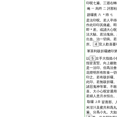
印呪七遍。三迴右轉
唵
烏吽
訶那
一
二
蹉囉夜
＊㧊
六
七
是法印呪。若人卒得
作此印印其痛處。即
即＊差。或誦大心呪
法大驗。若治鬼病。
出血。治一切病。若
所。
4
官人歡喜憂
軍茶利跋折囉總印
以
5
左手大指捻小
指皆直竪。向上磔散
是一法印。但爲法會
花燈明所有飮食一切
印之。若有跋折囉。
此印。若無跋折囉。
諸惡鬼神等輩。不敢
喜。大小心呪皆通用
若婦人患月水恒出。
取囉
上音
娑善那。
米泔汁及蜜共和爲丸
遍。分爲小丸。大如