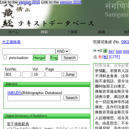
入海亦不能去。無處
Link to the
version 2015
Link to the
version 2018
地請佛救護。佛言住
頭作七分。汝等曾聞
彼悉遮山中。已被金
我此金剛有大力故。
若菩薩金剛天等呪法
ホーム
検索
ご挨拶
組織
利
懺悔。及欲救護一切
神皆護助力不
31
大正蔵検索
陀羅尼集經 (No.
090
847
848
849
点:
有
/
無
]
[CITE]
punctuation
Hangul
Eng
印等法者。汝等好看
TextNo.
Vol.
Page
便惱亂。若復有人誤
不淨鮮血食者。汝等
能不違我語。當令汝
INBUDS
爾時伽那王白佛言。
佛般若菩薩金剛天等
INBUDS
(Bibliographic Database)
諸佛法要。廣設供養
Search
令一切惡鬼神等作諸
佛呪。及作印法曼茶
佛般若菩薩金剛天等
Digital Dictionary of Buddhism
人起種種想。或令其
色。由是想念。不令
電子佛教辭典
陀羅尼呪。及作法印
パスワードがない場合は「guest」でログインしてくださ