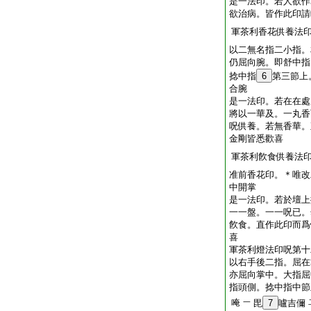
是一法印。若人欲作
欲治病。皆作此印請
軍茶利香花供養法
以二無名指二小指。
仍屈向腕。即舒中指
捻中指
6
第三節上
合腕
是一法印。若在在處
將以一華及。一丸香
呪供養。若無香華。
金剛皆悉歡喜
軍茶利飮食供養法
准前香花印。＊唯改
中開掌
是一法印。若於壇上
一一盤。一一呪已。
飮食。直作此印而爲
喜
軍茶利燈法印呪第十
以右手後二指。屈在
亦屈向掌中。大指屈
指頭側。捻中指中節
唵
一
毘
7
嚧吉儞