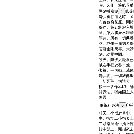
時。又作一遍結界辟
懸諸幡蓋鈴
4
珮等
爲供養行道之時。又
布置色粉花座。開諸
辟除。第五將燈入壇
除。第六將於水罐華
等供。所有一切供養
訖。亦作一遍結界辟
菩薩金剛天等。未請
除。結界中間。一一
護界。降伏大魔衆已
以右手把於香＊爐。
供養。一切動止威儀
爲供養。一切諸佛般
一切冥聖一切諸天一
後一一各作本印。誦
結界法。猶如國主人
無異
軍茶利身法
5
印第
相叉二小指於掌中。
中。捺於二小指叉上
二頭指屈捻中指上節
指中節上。頭指來去