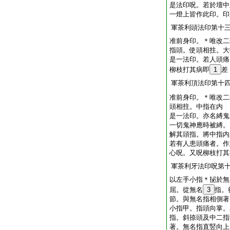
是法印呪。若於壇中
一燈上皆作此印。印
軍茶利頭法印第十
准前身印。＊唯改二
指頭。使頭相拄。大
是一法印。若人頭痛
柳枝打其病即
1
差
軍茶利頂法印第十
准前身印。＊唯改二
頭相拄。中指在内
是一法印。亦名縛鬼
一切鬼神應時被縛。
解其頭指。將中指内
若有人患頭痛者。作
心呪。又呪柳枝打其
軍茶利牙法印呪第
以左手小指＊㧙於無
屈。從無名
3
指。
節。與無名指相側著
小指甲。指頭向掌。
指。斜捺頭及中二指
著。無名指直竪向上