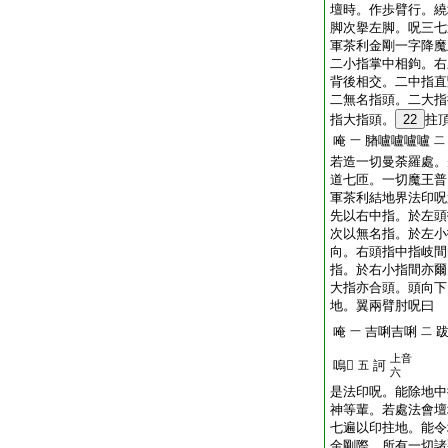
壇時。作歩臂行。繞
脚次擧左脚。呪三七
軍茶利金剛一字降魔
二小指掌中相鉤。右
背後相交。二中指直
二無名指頭。二大指
指大指頭。
22
拄
唵
䐗嚧嚧嚧嚧
一
二
若造一切曼荼羅處。
道七匝。一切魔王普
軍茶利結地界法印呪
先以右中指。於左頭
次以無名指。於左小
向。右頭指中指岐間
指。於右小指間亦爾
大指亦合頭。頭向下
地。翼兩臂肘呪曰
唵
吉唎吉唎
一
二
上音
嗚𤙖
訶
五
六
是法印呪。能除地中
神等輩。若處法會壇
七遍以印拄地。能令
金剛際。所有一切諸