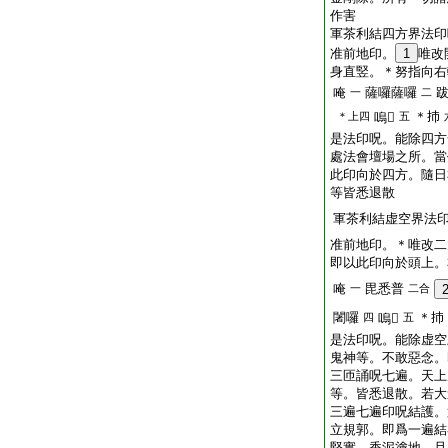
作害
軍茶利結四方界法印
准前地印。
1
唯改
身直竪。＊努指向右
唵
薩囉薩囉
一
二
＊㧊
＊上四
嗚𤙖
五
是法印呪。能除四方
處法會壇場之所。當
此印向於四方。隨日
等皆悉退散
軍茶利結虚空界法
准前地印。＊唯改二
即以此印向於頭上。
唵
毘悉普
一
二合
闍囉
＊㧊
四
嗚𤙖
五
是法印呪。能除虚空
鬼神等。不敢惡念。
三匝誦呪七遍。天上
等。皆悉退散。若大
三遍七遍印呪結護。
立規郭。即爲一遍結
堅實。香泥塗地。且