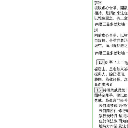
莎訶
復以虚心合掌。開散
相持。是謂如來法住
以雜色圍之。有二空
南麼三曼多勃馱喃
訶
同前虚心合掌。以智
自旋轉。是謂世尊迅
虚空。而用青點嚴之
南麼三曼多勃馱喃
寧
13
＊上二
反
祕密主。是名如來祕
授與人。除已灌頂。
勝願。恭敬師長。念
命而求法者
15
持明禁戒品第
爾時金剛手。復以偈
禁戒。爲眞言門修菩
云何成禁戒 云何
云何隨所住 修行
修行幾時月 禁戒
住於何法教 而知
離時方作業 及法