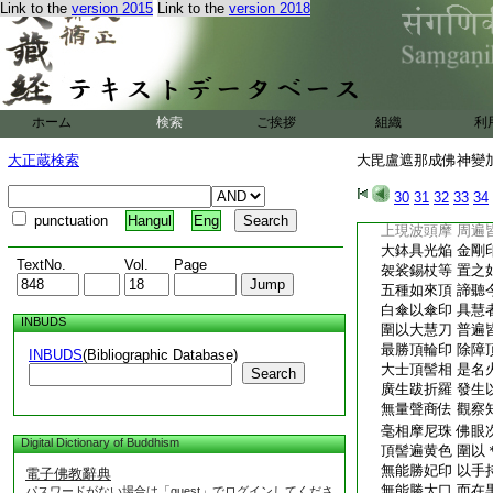
Link to the
version 2015
Link to the
version 2018
最勝漫荼羅 今當
彼中大蓮華 暉焔
中置如來頂 超越
而至三分位 應作
自住光焔中 遍布
次一切菩薩 大如
ホーム
検索
ご挨拶
組織
利
13
謂
14
彼漫
遍寂極清淨 滿一
大正蔵検索
大毘盧遮那成佛神變加持
復次應諦聽 釋迦
謂大因陀羅 妙善
30
31
32
33
34
四方相均等 如前
punctuation
Hangul
Eng
上現波頭摩 周遍
大鉢具光焔 金剛
TextNo.
Vol.
Page
袈裟錫杖等 置之
五種如來頂 諦聽
白傘以傘印 具慧
INBUDS
圍以大慧刀 普遍
最勝頂輪印 除障
INBUDS
(Bibliographic Database)
大士頂髻相 是名
Search
廣生跋折羅 發生
無量聲商佉 觀察
毫相摩尼珠 佛眼
Digital Dictionary of Buddhism
頂髻遍黄色 圍以
無能勝妃印 以手
電子佛教辭典
無能勝大口 而在
パスワードがない場合は「guest」でログインしてくださ