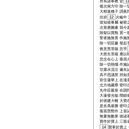
所有諸奉教 皆
1
復次南方印 除一
大精進種子 謂眞
住於
12
火輪中
當知彼眷屬 祕密
次第應圖畫 我今
除疑以寶瓶 置一
聖者施無畏 作施
除一切惡趣 發起
救意慧菩薩 悲手
大慈生菩薩 應以
悲念在心上 垂屈
除一切熱惱 作施
甘露水流注 遍在
具不思議慧 持如
皆住蓮華上 在漫
北方地藏尊 密印
先作莊嚴座 在因
大蓮發光焔 間錯
於彼建大幢 大寶
是名爲最勝 密印
復當慇懃作 上首
無量無數衆 彼諸
寶作於寶上 三股
14
寶掌於寶上