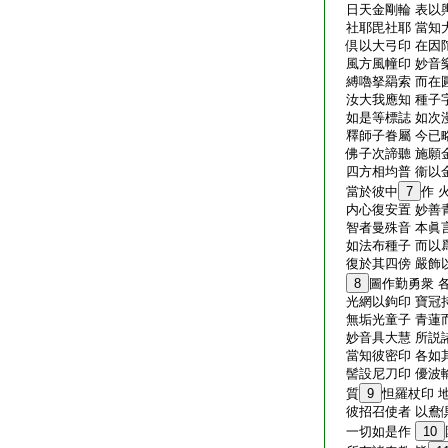
日天金剛輪 表以
社耶毘社耶 當知
倶以大弓印 在因
風方風幢印 妙音
縛嚕拏羂索 而在
汝大我應知 種子
如是等標誌 如次
釋師子眷屬 今已
佛子次諦聽 施願
四方相均普 衞以
當於彼中
7
作 
内心復安置 妙善
智者曼殊音 本眞
如法布種子 而以
復於其四傍 嚴飾
8
圖作勤勇衆 
光網以鉤印 寶冠
無垢光童子 青蓮
妙音具大慧 所説
當知彼密印 各如
髻設尼刀印 優波
質
9
怛羅杖印 
彼招召使者 以鴦
一切如是作
10