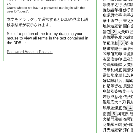
い。
淨境界之行 所謂
Users who do not have a password can log in with the
置彼諸印相 佛子
userID "guest".
所謂思惟手 善手
本文をドラッグして選択するとDDBの見出し語
華手虚空手 畫之
検索結果が表示されます。
地神迦羅奢 圓白
請召
2
火天印 
Select a portion of the text by dragging your
迦攝驕答摩 末建
mouse to view all terms in the text contained in
the DDB. ・
婆私倪刺
3
婆 
應畫韋陀手 而居
Password Access Policies
閻摩但茶印 常處
沒栗底鈴印 黒夜
澇達羅輸羅 大梵
倶摩利鑠底 毘瑟
當知焔摩后 以沒
嬌吠離耶后 用劫
如是等皆在 風漫
烏鷲及婆栖 野干
若欲成悉地 依法
涅哩底大＊刀 毘
鳩摩羅爍底 難
4
密雲
5
與電倶 
夾輔門廂衞 在釋
商羯羅三戟 妃作
月天迦羅奢 淨白