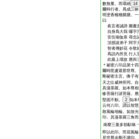
數無量。而環繞
14
爾時行者。爲成三昧
明塗香種種餚膳。一
曰
眞言者誠諦 圖畫
自身爲大我 囉字
安住瑜伽座 尋念
頂授諸弟子 阿字
智者傳妙花 令散
爲説内所見 行人
此最上壇故 應與
＊祕密八印品第十四
爾時毘盧遮那世尊。
剛祕密主言。佛子有
天之位威神所同。自
具漫荼羅。如本尊相
修菩薩行諸菩薩。應
堅固不動。
2
知本
云何八印。謂以智慧
散風輪地輪。如放光
印。其漫荼羅三角而
南麼三曼多勃馱喃
即以此印。而屈風輪
是世尊金剛不壞印。