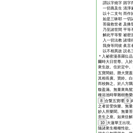
謂以字燒字 因字
一切壽及生 清淨
以十二支句 而作
如是三昧耶 一切
菩薩救世者 及佛
乃至諸世間 平等
解此平等誓 祕密
入一切法教 諸壇
我身等同彼 眞言
以不相異故 説名
＊入祕密漫荼羅位品
爾時大日世尊。入於
衆生故。住於定中。
五寶間錯。懸大寶蓋
其相長廣。寶鈴。白
而校飾之。於八方隅
馥盈滿。無量衆鳥鴛
種浴池時華雜樹敷榮
8
合繋五寶瓔
9
之者皆受快樂。無量
妙人所樂聞。無量菩
意生之座。如來信解
10
大蓮華王出現
隨諸衆生種種性欲。