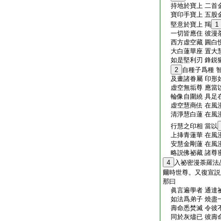
持地於寶上 二首
寶印手寶上 五股
堅意於寶上 羯
1
一切皆應住 彼漫
西方虚空藏 圓白
大白蓮華座 置大
如是堅利刃 鋒鋭
2
自種子爲種 
及畫諸眷屬 印形
虚空無垢尊 應當
輪像自圍繞 具足
虚空慧商佉 在風
清淨慧白蓮 在風
行慧之印相 當以
上挿青蓮華 在風
安慧金剛蓮 在風
略説佛祕藏 諸尊
4
入祕密漫荼羅法
爾時世尊。又復宣説
那曰
眞言遍學者 通達
如法爲弟子 燒盡
壽命悉焚滅 令彼
同於灰燼已 彼壽