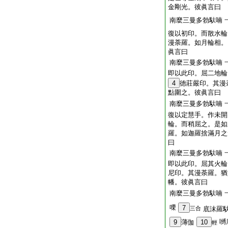
金剛光。彼眞言曰
南麼三曼多勃馱喃
復以初印。而散水輪
漫荼羅。如月輪相。
眞言曰
南麼三曼多勃馱喃
即以此印。屈二地輪
4
徳莊嚴印。其漫
點圍之。彼眞言曰
南麼三曼多勃馱喃
復以定慧手。作未開
輪。而稍屈之。是如
羅。如迦羅捨滿月之
曰
南麼三曼多勃馱喃
即以此印。屈其火輪
尼印。其漫荼羅。猶
幡。彼眞言曰
南麼三曼多勃馱喃
㗚
7
三合
底沫羅
嚩
9
薄伽
10
輕