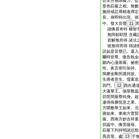
切支分無障礙力。從
形色莊嚴之相。無數
施持戒忍辱精進禪定
長。身即時出現。彼
中。發大音聲
11
諸佛甚奇特 權智
無阿頼耶慧 含藏
若解無所得 諸法
彼無得而得 得諸
説如是音聲已。還入
爾時世尊。復告執金
聽内心漫荼羅。祕密
性。眞言密印加持。
羯磨金剛所護持故。
生壽者意生。儒童造
四門。
12
西向通
大蓮華王。抽莖敷蕊
切世間最尊特身。超
逮得殊勝悦意之果。
方開敷華王如來。北
壽如來。東南方普賢
薩。西南方妙吉祥童
切蕊中。佛菩薩母。
莊嚴下列持明諸忿怒
爲其莖。處
13
于