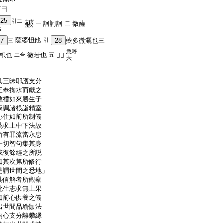
言曰
25
引二
訶訶訶
微薩
一
二
合
薩婆怛他
27
引
28
蘗多微灑也三
三
急呼
枳也
微若也
二合
五
𤙖若
六
具三昧耶護支分
三奉掬水而獻之
敬禮如來勝生子
寂調諸根詣精室
心住如前所制儀
爲求上中下法故
所有罪流當永息
一切智句集其身
或復餘經之所説
如其次第所修行
是謂世間之悉地」
具信解者所觀察
此生志求無上果
如前心供養之儀
出世間品瑜伽法
内心支分離攀縁