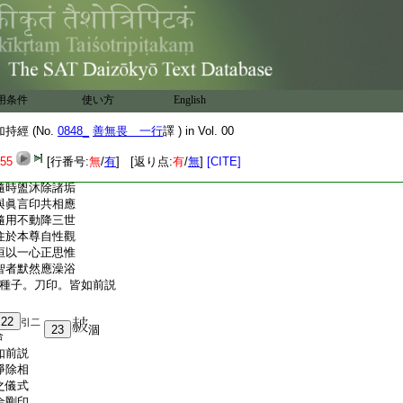
數時相現等持誦法中。作前方
猶不成就
20
者。應自警悟。
劣想。而言是法非我所
自利利他。常不空過。以行
聖玄照其心。則蒙威神
中有二事。不應捨離。謂不
用条件
使い方
English
無盡衆生心。恒於一切
此因縁。必定得成隨類悉
經 (No.
0848_
善無畏 一行
譯 ) in Vol. 00
澡浴 不應執著外淨法
55
[行番号:
無
/
有
] [返り点:
有
/
無
]
[CITE]
如是皆所不應爲
隨時盥沐除諸垢
與眞言印共相應
隨用不動降三世
住於本尊自性觀
恒以一心正思惟
智者默然應澡浴
種子。刀印。皆如前説
22
引二
23
涸
合
如前説
淨除相
之儀式
金剛印