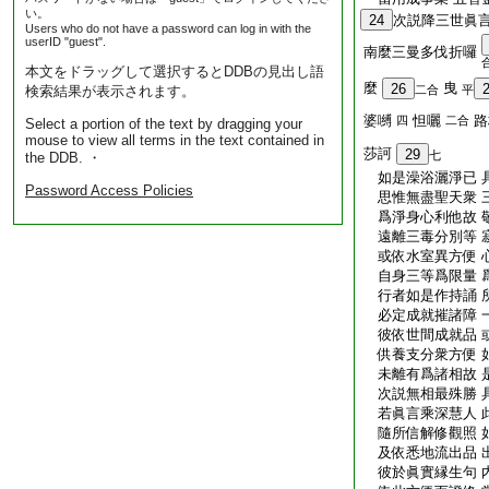
い。
24
次説降三世眞
Users who do not have a password can log in with the
userID "guest".
南麼三曼多伐折囉
本文をドラッグして選択するとDDBの見出し語
麼
曳
26
検索結果が表示されます。
二合
平
婆嚩
怛囇
路
四
二合
Select a portion of the text by dragging your
mouse to view all terms in the text contained in
莎訶
29
七
the DDB. ・
如是澡浴灑淨已 
Password Access Policies
思惟無盡聖天衆 
爲淨身心利他故 
遠離三毒分別等 
或依水室異方便 
自身三等爲限量 
行者如是作持誦 
必定成就摧諸障 
彼依世間成就品 
供養支分衆方便 
未離有爲諸相故 
次説無相最殊勝 
若眞言乘深慧人 
隨所信解修觀照 
及依悉地流出品 
彼於眞實縁生句 