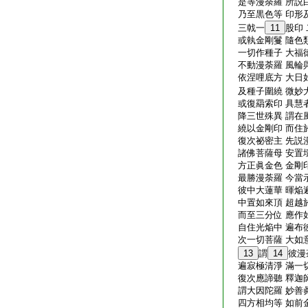
是等漫荼羅 所説
乃至黒色等 印形
三戟一
11
股印
或執金剛鬘 隨色
一切作種子 大福
不動漫荼羅 風輪
依涅哩底方 大日
及種子圍繞 微妙
或復羂索印 具慧
降三世殊異 謂在
繞以金剛印 而住
復次祕密主 先説
諸佛菩薩母 安置
方正眞金色 金剛
最勝漫荼羅 今當
彼中大蓮華 暉焔
中置如來頂 超越
而至三分位 應作
自住光焔中 遍布
次一切菩薩 大如
13
謂
14
彼漫
遍寂極清淨 滿一
復次應諦聽 釋迦
謂大因陀羅 妙善
四方相均等 如前