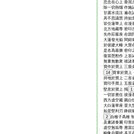
悲念在心上 垂屈
除一切熱惱 作施
甘露水流注 遍在
具不思議慧 持如
皆住蓮華上 在漫
北方地藏尊 密印
先作莊嚴座 在因
大蓮發光焔 間錯
於彼建大幢 大寶
是名爲最勝 密印
復當慇懃作 上首
無量無數衆 彼諸
寶作於寶上 三股
14
寶掌於寶上
持地於寶上 二首
寶印手寶上 五股
堅意於寶上 羯
1
一切皆應住 彼漫
西方虚空藏 圓白
大白蓮華座 置大
如是堅利刃 鋒鋭
2
自種子爲種 
及畫諸眷屬 印形
虚空無垢尊 應當
輪像自圍繞 具足