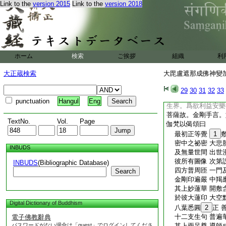
Link to the
version 2015
Link to the
version 2018
世間之所傳 果數
等正覺所説 眞言
大仙正等覺 佛子
清淨離於想 有想
從業而獲果 有成
若得成悉地 自在
ホーム
検索
ご挨拶
組織
利
心無自性故 遠離
解脱於業生 生等
大正蔵検索
大毘盧遮那成佛神變加持
復次祕密主諦聽。彼
位。威驗現前。三昧
29
30
31
32
33
成菩提法界虚空行。
punctuation
Hangul
Eng
生界。爲欲利益安樂
菩薩故。金剛手言。
TextNo.
Vol.
Page
伽梵以偈頌曰
最初正等覺
1
密中之祕密 大悲
INBUDS
及無量世間 出世
彼所有圖像 次第
INBUDS
(Bibliographic Database)
四方普周匝 一門
Search
金剛印遍嚴 中羯
其上妙蓮華 開敷
於彼大蓮印 大空
Digital Dictionary of Buddhism
八葉悉圓
2
正 
十二支生句 普遍
電子佛教辭典
パスワードがない場合は「guest」でログインしてくださ
其上兩足尊 導師