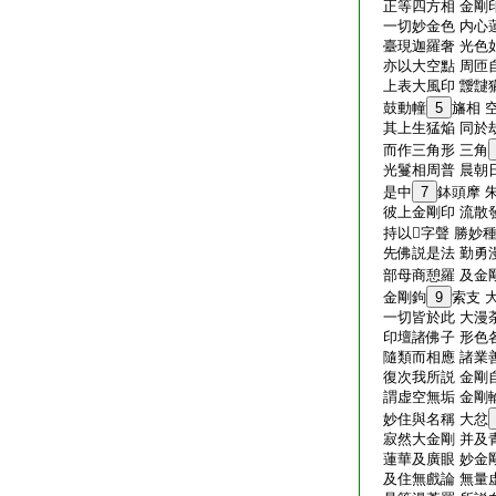
正等四方相 金剛
一切妙金色 内心
臺現迦羅奢 光色
亦以大空點 周匝
上表大風印 靉靆
鼓動幢
5
旛相 
其上生猛焔 同於
而作三角形 三角
光鬘相周普 晨朝
是中
7
鉢頭摩 
彼上金剛印 流散
持以𤙖字聲 勝妙
先佛説是法 勤勇
部母商憩羅 及金
金剛鉤
9
索支 
一切皆於此 大漫
印壇諸佛子 形色
隨類而相應 諸業
復次我所説 金剛
謂虚空無垢 金剛
妙住與名稱 大忿
寂然大金剛 并及
蓮華及廣眼 妙金
及住無戲論 無量