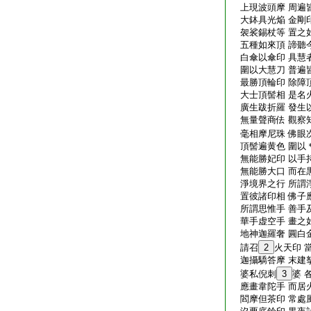
上現波頭摩 周遍
大鉢具光焔 金剛
袈裟錫杖等 置之
五種如來頂 諦聽
白傘以傘印 具慧
圍以大慧刀 普遍
最勝頂輪印 除障
大士頂髻相 是名
廣生跋折羅 發生
無量聲商佉 觀察
毫相摩尼珠 佛眼
頂髻遍黄色 圍以
無能勝妃印 以手
無能勝大口 而在
淨境界之行 所謂
置彼諸印相 佛子
所謂思惟手 善手
華手虚空手 畫之
地神迦羅奢 圓白
請召
2
火天印 
迦攝驕答摩 末建
婆私倪刺
3
婆 
應畫韋陀手 而居
閻摩但茶印 常處