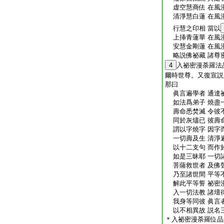
虚空慧商佉 在風
清淨慧白蓮 在風
行慧之印相 當以
上挿青蓮華 在風
安慧金剛蓮 在風
略説佛祕藏 諸尊
4
入祕密漫荼羅法
爾時世尊。又復宣説
那曰
眞言遍學者 通達
如法爲弟子 燒盡
壽命悉焚滅 令彼
同於灰燼已 彼壽
謂以字燒字 因字
一切壽及生 清淨
以十二支句 而作
如是三昧耶 一切
菩薩救世者 及佛
乃至諸世間 平等
解此平等誓 祕密
入一切法教 諸壇
我身等同彼 眞言
以不相異故 説名
＊入祕密漫荼羅位品