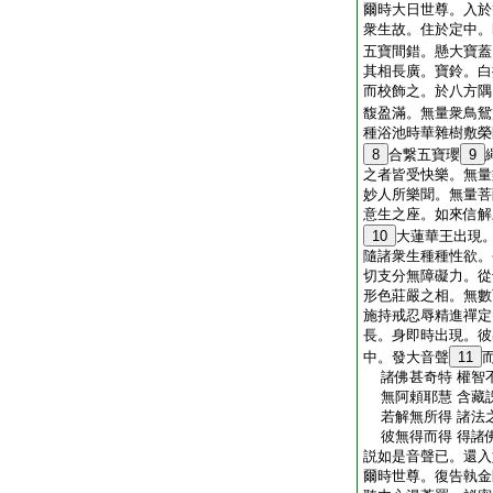
爾時大日世尊。入於
衆生故。住於定中。
五寶間錯。懸大寶蓋
其相長廣。寶鈴。白
而校飾之。於八方隅
馥盈滿。無量衆鳥鴛
種浴池時華雜樹敷榮
8
合繋五寶瓔
9
之者皆受快樂。無量
妙人所樂聞。無量菩
意生之座。如來信解
10
大蓮華王出現
隨諸衆生種種性欲。
切支分無障礙力。從
形色莊嚴之相。無數
施持戒忍辱精進禪定
長。身即時出現。彼
中。發大音聲
11
諸佛甚奇特 權智
無阿頼耶慧 含藏
若解無所得 諸法
彼無得而得 得諸
説如是音聲已。還入
爾時世尊。復告執金