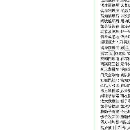
沒栗底鈴印 黒夜
澇達羅輸羅 大梵
倶摩利鑠底 毘瑟
當知焔摩后 以沒
嬌吠離耶后 用劫
如是等皆在 風漫
烏鷲及婆栖 野干
若欲成悉地 依法
涅哩底大＊刀 毘
鳩摩羅爍底 難
4
密雲
5
與電倶 
夾輔門廂衞 在釋
商羯羅三戟 妃作
月天迦羅奢 淨白
日天金剛輪 表以
社耶毘社耶 當知
倶以大弓印 在因
風方風幢印 妙音
縛嚕拏羂索 而在
汝大我應知 種子
如是等標誌 如次
釋師子眷屬 今已
佛子次諦聽 施願
四方相均普 衞以
當於彼中
7
作 