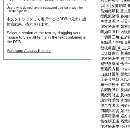
い。
以
3
入漫荼羅 
Users who do not have a password can log in with the
當知此最初 悲生
userID "guest".
從此流諸壇 各如
本文をドラッグして選択するとDDBの見出し語
事業形悉地 安置
検索結果が表示されます。
復次祕密主 如來
猶如淨圓月 内現
Select a portion of the text by dragging your
一切佛三角 在於
mouse to view all terms in the text contained in
the DDB. ・
空點爲＊幖幟 金
從彼眞言
4
主 
Password Access Policies
以無疑慮心 普遍
復次祕密主 觀世
祕密漫荼羅 佛子
普遍四方相 中吉
出生鉢曇華 開敷
上表金剛慧 承以
布一切種子 善巧
多羅毘倶知 及與
明妃資財主 及與
諸吉祥受教 皆在
得自在者印 殊妙
何耶掲哩婆 如法
漫荼羅圍繞 嚴好
當在明王邊 巧慧
復次祕密主 今説