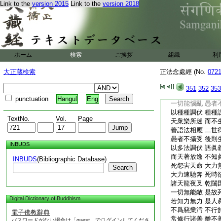
Link to the
version 2015
Link to the
version 2018
現在若未來 色境
憶念火所燒 數數
雖得生天上 生已
爲業網所縛 復墮
出受鬼畜生 受無
衆生行五道 以業
ホーム
検索
ご挨拶
組織
利
衆生種種業 甚多
故得種種果 天中
大正蔵検索
正法念處經 (No.
072
業盡故還退 有生
見於眞諦者 能見
351
352
353
此死時欲至 其命
punctuation
Hangul
Eng
一切能惱亂 愚者
以種種調伏 種種
TextNo.
Vol.
Page
天衆樂所迷 而不
善語法相應 二世
愚者不攝受 後則
INBUDS
以多法調伏 語眞
而天著放逸 不知
INBUDS
(Bibliographic Database)
死怨害天命 大力
Search
大力速馳奔 死時
諸天龍夜叉 乾闥
一切無能敵 是故
Digital Dictionary of Buddhism
若知力無力 是人
不爲惡業汚 不行
電子佛教辭典
常修行諸善 離不
パスワードがない場合は「guest」でログインしてくださ