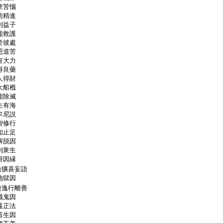
衆苦惱
信精進
利益子
能救護
於彼處
惡道苦
有大力
得良藥
人得財
大船栰
能除滅
生有海
牟尼説
智修行
知止足
解脱因
利衆生
得因縁
麁獷喜妄語
地獄因
放逸行離善
餓鬼因
遠正法
畜生因