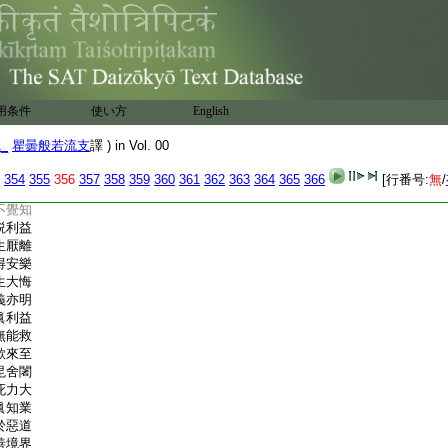
無厭足
求境界
還歸滅
於地獄
量苦惱
因縁故
用条件
使い方
English
不可量
無量樂
1_
瞿曇般若流支
譯 ) in Vol. 00
則有滅
天退滅
354
355
356
357
358
359
360
361
362
363
364
365
366
[行番号:
無
/
則破壞
不覺知
説利益
生厭離
得安樂
生大悔
義亦明
眞利益
無能救
欲來至
毘舍闍
死力大
眞知業
於惡道
善境界