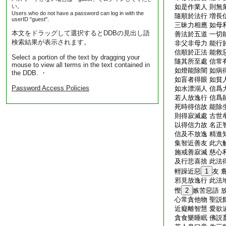
い。
如是作業人 則無
Users who do not have a password can log in with the
隨順於法行 増長
userID "guest".
三昧力相應 如母
本文をドラッグして選択するとDDBの見出し語
善法於五道 一切
検索結果が表示されます。
非父非母力 能行
信順於正法 能救
Select a portion of the text by dragging your
隨其所至處 信常
mouse to view all terms in the text contained in
如燈能除闇 如病
the DDB. ・
如盲者得眼 如貧
Password Access Policies
如水漂溺人 信爲
若人放逸行 信爲
死時得信故 能除
則得寂滅處 古世
以得信力故 名正
信及不放逸 精進
集智近善友 此六
施戒善寂滅 慈心
及行悲喜捨 此法
輕躁近惡
1
友 
邪見放逸行 此法
慳
2
嫉苦惡語 
心常貪他物 聖説
近癡離智慧 愛欲
貪食樂睡眠 佛説