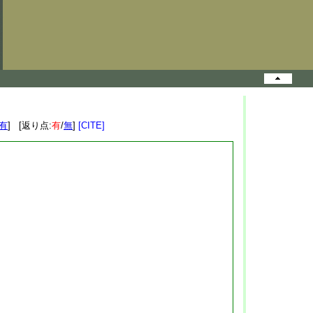
有
] [返り点:
有
/
無
]
[CITE]