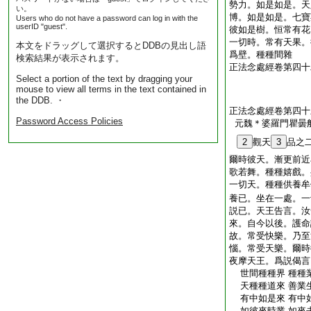
勢力。如是如是。天
い。
博。如是如是。七寶
Users who do not have a password can log in with the
userID "guest".
彼如是樹。恒常有花
一切時。常有天果。
本文をドラッグして選択するとDDBの見出し語
爲壁。種種間雜
検索結果が表示されます。
正法念處經卷第四十
Select a portion of the text by dragging your
mouse to view all terms in the text contained in
the DDB. ・
正法念處經卷第四十
Password Access Policies
元魏＊婆羅門瞿曇
2
觀天
3
品之
爾時彼天。漸更前近
歌若舞。種種嬉戲。
一切天。種種供養牟
養已。坐在一處。一
説已。天王告言。汝
來。自今以後。護命
故。常受快樂。乃至
惱。常受天樂。爾時
夜摩天王。爲説偈言
世間種種界 種種
天種種道來 善業
有中如是來 有中
如彼來時業 如來