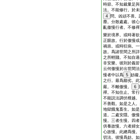
時節。不知裁量足與
法。不能修行。於未
4
問。凶頑不畏。
塵。分散處處。彼心
亂傲慢行者。不修禪
樂於境界。或時著欲
正眼故。行於傲慢或
禍祟。或時狂病。一
故。爲諸世間之所詳
之所輕賤。不知自過
非安樂。彼則於義皆
云何傲慢於出世間法
慢者中以爲
5
妨礙
之行。最爲鄙劣。此
嚴。不離傲慢。
6
禪。不知住止。常行
不能説法調伏檀越。
不善觀。如是之人。
地獄餓鬼畜生。如是
道。二處安隱。傲慢
慢。三者生慢。四者
供養故慢。六者婦女
心故慢。此總爲慢。
切法。彼慢爲妨。如