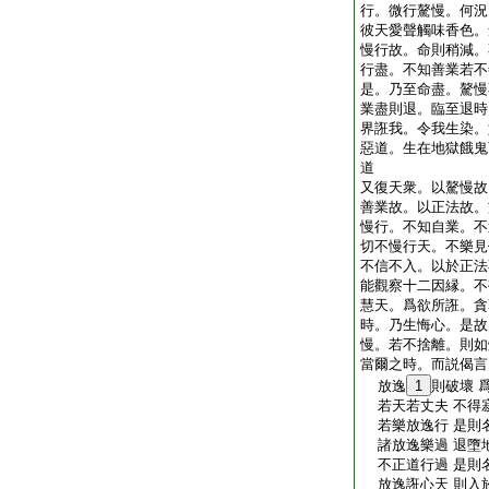
行。微行驁慢。何況
彼天愛聲觸味香色。
慢行故。命則稍減。
行盡。不知善業若不
是。乃至命盡。驁慢
業盡則退。臨至退時
界誑我。令我生染。
惡道。生在地獄餓鬼
道
又復天衆。以驁慢故
善業故。以正法故。
慢行。不知自業。不
切不慢行天。不樂見
不信不入。以於正法
能觀察十二因縁。不
慧天。爲欲所誑。貪
時。乃生悔心。是故
慢。若不捨離。則如
當爾之時。而説偈言
放逸
1
則破壞 
若天若丈夫 不得
若樂放逸行 是則
諸放逸樂過 退墮
不正道行過 是則
放逸誑心天 則入