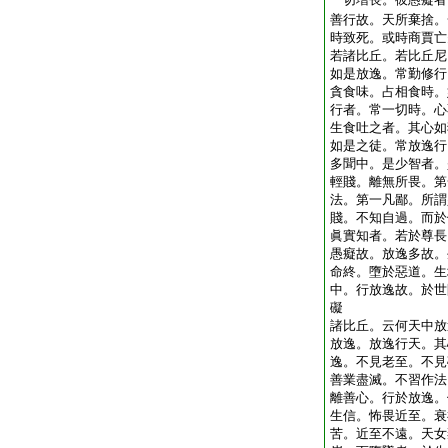
善行故。天所棄捨。
時致死。或時商賈亡
若諸比丘。若比丘尼
如是放逸。常勤修行
貪食味。占相食時。
行者。常一切時。心
生食吐之者。其心如
如是之徒。常放逸行
多聞中。是少智者。
輕賤。離無所畏。第
法。第一凡鄙。所謂
賤。不知自過。而於
眞實知者。若於尊長
愚癡故。放逸多故。
命終。墮於惡道。生
中。行放逸故。於世
礙
諸比丘。云何天中放
放逸。放逸行天。其
逸。不見老至。不見
善業盡滅。不習作法
離善心。行於放逸。
生信。怖畏近至。衰
苦。近至不遠。天女