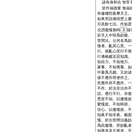
諸有身和合 智常
皆作福徳業 無福
牟修樓陀夜摩天王。
如來所説偈頌壁上書
示其餘七法。作如是
次謂傲慢無時
3
㝭
於天人中恒爲妨礙。
世間法。云何名爲妨
慢者。亂其心意。一
行。彼亂心意行不善
行邊嶮處近惡知識。
知自力。不知他力。
家事。不知籌量。如
中最爲凡鄙。又於諸
彼不應作而便作之。
所應作所不應作。一
不作。於法非法亦不
説。應行不行。亦復
悉皆不知。以傲慢故
驁慢故。不知時節。
住心。以傲慢故。不
知眞不知非眞。戴面
慢。於出世間法義妨
爲此傲慢。所妨亂者
知善道及不善道。不