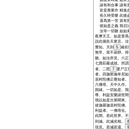
諸有和合事 諸有
皆是善業作 精進
長久時受樂 此後
退爲第一苦 當有
彼如是之義 我召
汝等一切聽 如如
夜摩天王。如是普爲
説此偈告天衆言。汝
覺知。天則
5
減劣
無常。當不寂靜。得
聽。如汝所見。六正
七寶莊嚴成就。所謂
者。二毘
7
婆尸正
者。四迦那迦牟尼如
居村陀佛正覺知者。
六佛塔。天中久作。
因縁。一切如是。我
尊。利益安樂諸世間
我以如是次第聞來。
彼迦羅迦居村陀佛。
利益者。一佛塔化。
此間。若此世界。不
則減。此減劣相。
現見。若減若退。