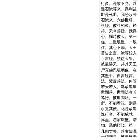
行多。是故不見。以
聲召汝等來。爲利益
即是死退。我恐汝等
召汝來。六佛世尊。
説經。彼諸如來。於
得。天今善聽。我爲
心。爾時彼天。第一
住。二重敬重。一敬
住。其心不動。天王
普告之言。汝等始入
上書經。饒益天衆。
彼最勝天。共其天王
尸棄佛毘琉璃像。在
其壁中。自書經言。
法。障礙善法。何等
若天若人。爲放逸壞
世間善。世間法者若
逸行。彼世間法。一
所。不能看視。則爲
求覓其便。此是放逸
逸行者。不能成就。
亦盡。怨家熾盛。増
物。爲他輕賤。第一
凡鄙丈夫。善友知識
一切増長。彼愚癡者