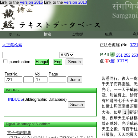
Link to the
version 2015
Link to the
version 2018
ホーム
検索
ご挨拶
組織
利
大正蔵検索
正法念處經 (No.
072
251
252
253
点:
有
/
無
]
[CITE]
punctuation
Hangul
Eng
TextNo.
Vol.
Page
皆悉同行。復入一處
千天子而爲圍繞。悉
光明。一一天子威徳
INBUDS
冠。肘後臂上。妙寶
INBUDS
(Bibliographic Database)
有如是等七千天子圍
Search
如衆山周匝圍遶須彌
大海。如星
1
曜等
遶。夜摩天王牟修樓
端正殊妙。光明威徳
Digital Dictionary of Buddhism
天王之殿。有百千柱
電子佛教辭典
莊嚴殿。天因陀羅大
パスワードがない場合は「guest」でログインしてくださ