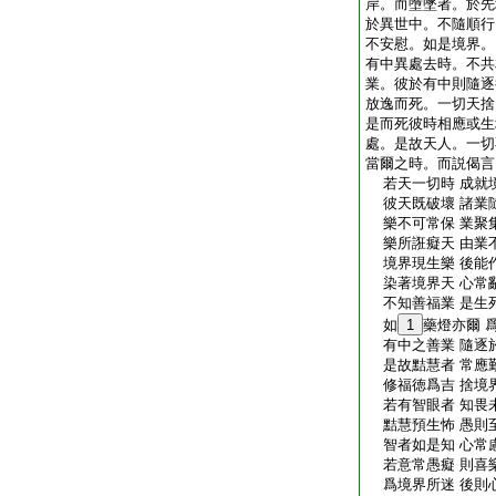
岸。而墮墜者。於先
於異世中。不隨順行
不安慰。如是境界。
有中異處去時。不共
業。彼於有中則隨逐
放逸而死。一切天捨
是而死彼時相應或生
處。是故天人。一切
當爾之時。而説偈言
若天一切時 成就
彼天既破壞 諸業
樂不可常保 業聚
樂所誑癡天 由業
境界現生樂 後能
染著境界天 心常
不知善福業 是生
如
1
藥燈亦爾 
有中之善業 隨逐
是故黠慧者 常應
修福徳爲吉 捨境
若有智眼者 知畏
黠慧預生怖 愚則
智者如是知 心常
若意常愚癡 則喜
爲境界所迷 後則