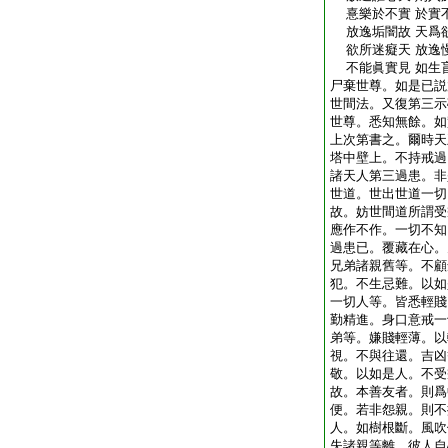
憙樂於不實 於實
放逸垢闇故 天爲
欲所迷癡天 放逸
不能眞實見 如生
尸棄世尊。如是已説
世間法。又復第三示
世尊。悉知無餘。如
上次第書之。爾時天
塔中壁上。不持戒過
諸天人第三過患。非
世道。世出世道一切
故。妨世間道所謂受
應作不作。一切不知
過患已。覆藏在心。
兄弟諸親舊等。不顧
犯。不生忌難。以如
一切人等。皆悉輕賤
勤精進。身口意戒一
弟等。嫌賤輕薄。以
視。不與往還。吉凶
敬。以如是人。不受
故。本善友者。則爲
便。若非怨親。則不
人。如樹根斷。風吹
失諸親等離。彼人自