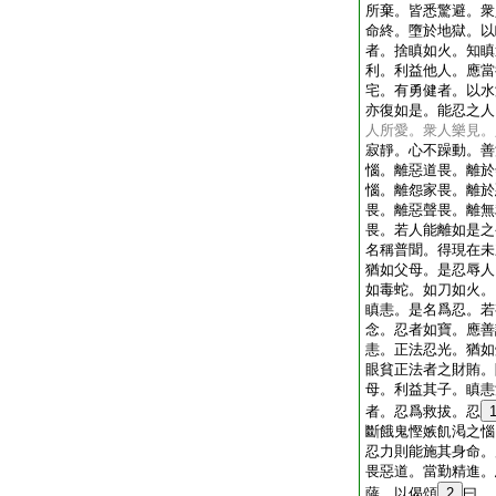
所棄。皆悉驚避。衆
命終。墮於地獄。以
者。捨瞋如火。知瞋
利。利益他人。應當
宅。有勇健者。以水
亦復如是。能忍之人
人所愛。衆人樂見。
寂靜。心不躁動。善
惱。離惡道畏。離於
惱。離怨家畏。離於
畏。離惡聲畏。離無
畏。若人能離如是之
名稱普聞。得現在未
猶如父母。是忍辱人
如毒蛇。如刀如火。
瞋恚。是名爲忍。若
念。忍者如寶。應善
恚。正法忍光。猶如
眼貧正法者之財賄。
母。利益其子。瞋恚
者。忍爲救拔。忍
斷餓鬼慳嫉飢渇之惱
忍力則能施其身命。
畏惡道。當勤精進。
薩。以偈頌
2
曰