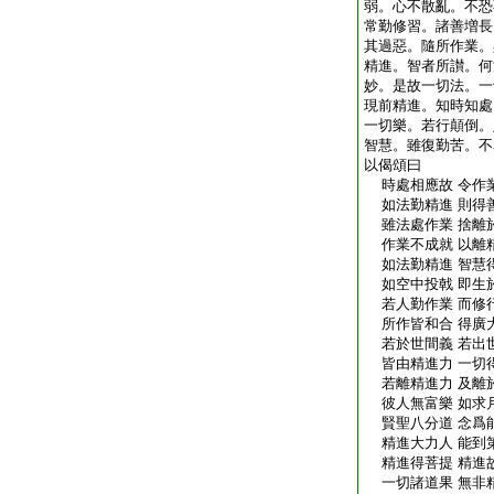
弱。心不散亂。不恐
常勤修習。諸善増長
其過惡。隨所作業。
精進。智者所讃。何
妙。是故一切法。一
現前精進。知時知處
一切樂。若行顛倒。
智慧。雖復勤苦。不
以偈頌曰
時處相應故 令作
如法勤精進 則得
雖法處作業 捨離
作業不成就 以離
如法勤精進 智慧
如空中投戟 即生
若人勤作業 而修
所作皆和合 得廣
若於世間義 若出
皆由精進力 一切
若離精進力 及離
彼人無富樂 如求
賢聖八分道 念爲
精進大力人 能到
精進得菩提 精進
一切諸道果 無非