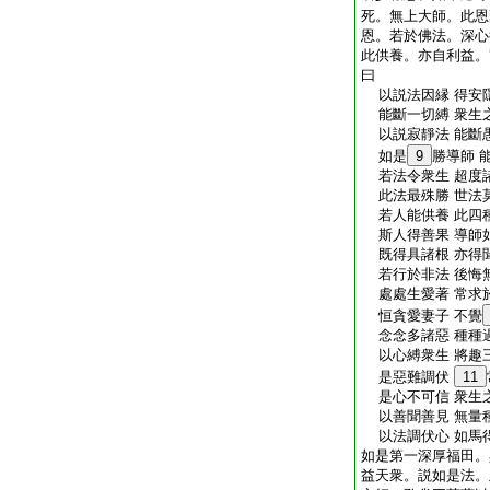
死。無上大師。此恩
恩。若於佛法。深心
此供養。亦自利益。
曰
以説法因縁 得安
能斷一切縛 衆生
以説寂靜法 能斷
如是
9
勝導師 
若法令衆生 超度
此法最殊勝 世法
若人能供養 此四
斯人得善果 導師
既得具諸根 亦得
若行於非法 後悔
處處生愛著 常求
恒貪愛妻子 不覺
念念多諸惡 種種
以心縛衆生 將趣
是惡難調伏
11
是心不可信 衆生
以善聞善見 無量
以法調伏心 如馬
如是第一深厚福田。
益天衆。説如是法。