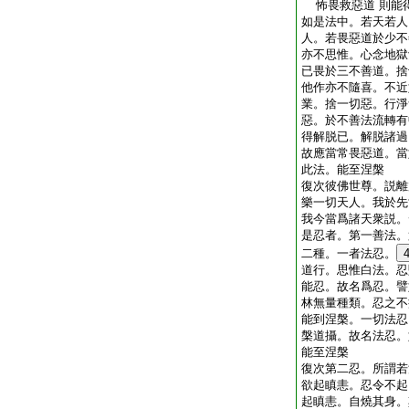
怖畏救惡道 則能
如是法中。若天若人
人。若畏惡道於少不
亦不思惟。心念地獄
已畏於三不善道。捨
他作亦不隨喜。不近
業。捨一切惡。行淨
惡。於不善法流轉有
得解脱已。解脱諸過
故應當常畏惡道。當
此法。能至涅槃
復次彼佛世尊。説離
樂一切天人。我於先
我今當爲諸天衆説。
是忍者。第一善法。
二種。一者法忍。
道行。思惟白法。忍
能忍。故名爲忍。譬
林無量種類。忍之不
能到涅槃。一切法忍
槃道攝。故名法忍。
能至涅槃
復次第二忍。所謂若
欲起瞋恚。忍令不起
起瞋恚。自燒其身。