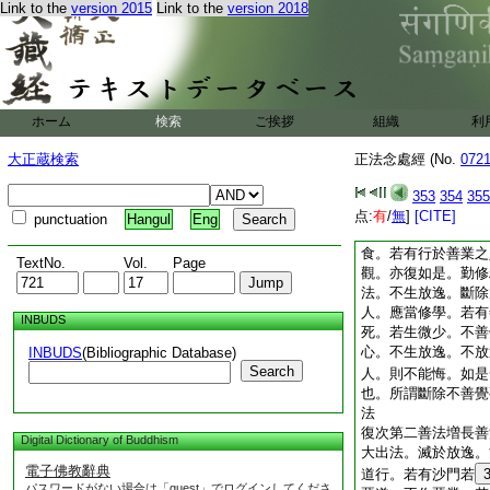
Link to the
version 2015
Link to the
version 2018
若人。如實修行。不
悔。云何悔已而得安
云何生悔。若見他人
作身業。而呵毀之。
因縁。自起不善覺觀
念。不味不著。内心
ホーム
検索
ご挨拶
組織
利
令其不生。不受覺觀
滿中糞屎死狗不淨。
大正蔵検索
正法念處經 (No.
072
入坑中不淨沒咽。爾
起於不善覺觀。其心
353
354
355
人。常求淨行。以不
点:
有
/
無
]
[CITE]
punctuation
Hangul
Eng
怨家。強令食糞。食
食。若有行於善業之
TextNo.
Vol.
Page
觀。亦復如是。勤修
法。不生放逸。斷除
人。應當修學。若有
INBUDS
死。若生微少。不善
心。不生放逸。不放
INBUDS
(Bibliographic Database)
Search
人。則不能悔。如是
也。所謂斷除不善覺
法
復次第二善法増長善
Digital Dictionary of Buddhism
大出法。滅於放逸。
電子佛教辭典
道行。若有沙門若
パスワードがない場合は「guest」でログインしてくださ