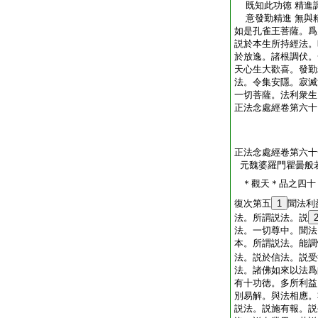
既知此功徳 精進
意發勤精進 無與
如是孔雀王菩薩。爲
説於本生所持經法。
於放逸。諸根調伏。
天心生大歡喜。發勤
法。令集安隱。寂滅
一切菩薩。法利衆生
正法念處經卷第六十
正法念處經卷第六十
元魏婆羅門瞿曇般
＊觀天＊品之四十
復次第五
1
聞法利
法。所謂説法。説
法。一切尊中。聞法
本。所謂説法。能調
法。説於信法。説受
法。諸佛如來以法爲
有十功徳。多所利益
別易解。與法相應。
説法。説施有報。説