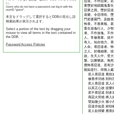
惡道。不作惡業。若
い。
業墮於地獄餓鬼畜生
Users who do not have a password can log in with the
userID "guest".
惡業之因。墮於惡道
喜樂。令惡増長。墮
本文をドラッグして選択するとDDBの見出し語
門若婆羅門。及餘畏
検索結果が表示されます。
怖畏。不善果報。甚
畜生放逸行人。少智
Select a portion of the text by dragging your
mouse to view all terms in the text contained in
者。不作放逸。不作
the DDB. ・
人。常修善業。捨不
有人。知自他力。畏
Password Access Policies
人命。畏惡道者。怖
之人。於微細業。捨
故。生天人中。受大
槃。以勝樂故。無死
應怖畏惡道。若有沙
能如是行。得無上處
若人畏惡道 應捨
修善求功徳 則到
若人畏惡道 其人
以其正心故 從樂
若不畏惡道 則多
爲惡火所燒 將入
譬如微少火 雖小
惡道亦如是 經劫
若人欲得樂 應畏