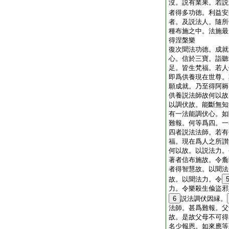
沒。説有業果。若説
者得多功徳。利益安
者。及説法人。隨所
種布施之中。法施最
得涅槃樂
復次聞法功徳。成就
心。信於三寶。詣聽
足。皆生梵福。若人
即爲供養現在世尊。
願成就。乃至得阿耨
供養説法師故何以故
以調伏故。能斷無知
有一法能調伏心。如
難報。何等爲四。一
四者説法法師。若有
福。現在爲人之所讃
何以故。以説法力。
著者信布施故。令麁
者得智慧故。以聞法
故。以聞法力。令
力。令樂殺生偸盜邪
6
説法調伏因縁。
法師。甚爲難報。父
故。是故父母不可得
名少報恩。如來應等