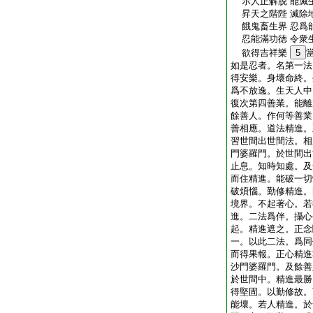
示人正解脱 能滅
昇天之階陛 滅除
餓鬼畜生界 忍爲
忍能滿功徳 令衆
欲得吉祥樂
5
如是忍者。名第一法
得安樂。身壞命終。
爲不放逸。生天人中
復次第四善業。能離
餘善人。作何等善業
善相應。道法精進。
習世間出世間法。相
門婆羅門。於世間出
止息。知時知處。及
而住精進。能破一切
破煩惱。勤修精進。
境界。不起著心。若
進。二法爲伴。攝心
起。精進遮之。正念
一。以此二法。爲同
而得果報。正心精進
沙門婆羅門。及餘善
於世間中。精進最勝
得堅固。以勤修故。
能壞。若人精進。於