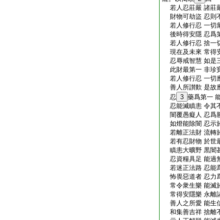
若人忍莊嚴 諸莊
財物可劫盜 忍則
若人修行忍 一切
後時得安隱 忍爲
若人修行忍 捨一
現在及未來 常得
忍辱戒智慧 如是
此財最第一 非珍
若人修行忍 一切
善人所讃歎 是故
忍
3
藥爲第一 
忍能滅瞋恚 令其
闇覆愚癡人 忍爲
如燈能除闇 忍示
若離正法財 流轉
若有忍財物 於世
瞋恚大曠野 黒闇
忍資糧具足 能過
若迷正法路 忍能
怖畏惡道者 忍力
常令衆生樂 能滅
常得安隱樂 永離
善人之所愛 能生
和集善吉祥 捨離