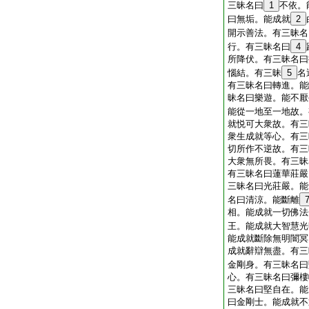
三昧名曰
1
不依。
曰無垢。能成就
2
開示善法。有三昧名
行。有三昧名曰
4
所降伏。有三昧名曰
惱結。有三昧
5
名
有三昧名曰轉進。能
昧名曰樂遊。能不厭
能從一地至一地故。
就悦可大衆故。有三
衆生成就等心。有三
切所作不逆故。有三
大衆無所畏。有三昧
有三昧名曰蓮華莊嚴
三昧名曰光莊嚴。能
名曰清涼。能斷離
相。能成就一切佛法
王。能成就大智慧光
能成就斷除無明闇冥
成就辭辯無盡。有三
金剛身。有三昧名曰
心。有三昧名曰彌樓
三昧名曰堅自在。能
曰金剛士。能成就不