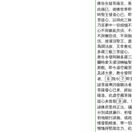
佛告生疑菩薩言。善
此偈已。彼佛世界即
時聖王發道心已。即
菩提心。以得此三昧
乃至夢中一切煩惱不
心不與嫉妬共倶。不
不與懈怠倶。不與散
倶。彼灌頂聖王。盡
爲聞法故。又常教化
多羅三藐三菩提心。
衆生令發阿耨多羅三
爾時衆天灌頂轉輪聖
斯觀。即今虚空藏菩
及諸大衆。教令發阿
者。
6
我今
7
即
諸菩薩摩訶薩聽法者
菩薩發心已來。經如
薩道。此虚空藏菩薩
提心未曾胎
9
産。
諸佛所受持正法。攝
分別成就遍行。初發
初地能行諸施。成就
惓發勤精進。學一切
慚愧得堅固念力。此