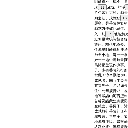
阿僧祇不可稱不可量
説
11
諸劫。能淨
衆生常行大慈。勤修
助道法。成就欲
13
羅蜜。是菩薩住於初
勤求方便教化衆生。
入一切
14
地智慧
就無量功徳智慧資糧
通已。離諸地障礙。
住無量阿僧祇劫淨於
乃至十地。爲一一衆
於一一地中過無量阿
爲諸衆生現作佛事。
子。少有菩薩能行如
散亂＊淳至勤修進行
成就者。爾時生疑菩
有善男子。乃能如是
住生死無疲惓耶。虚
地運載諸山河石壁樹
苗稼及諸衆生有疲惓
空藏言。善男子。諸
成就故行菩薩行無有
藏復言。善男子。如
地無有疲惓。諸菩薩
故教化衆生無有疲惓