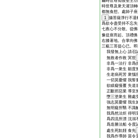
爾時世尊知彼聖王功
時世尊及衆天灌頂轉
都無食想。處師子座
1
攝菩薩淨行不退
爲欲令盡受持不忘失
七夜心不分散。從佛
豫從座而起。頂禮佛
右膝著地。合掌向佛
三藐三菩提心已。即
我發無上心 請召
無救者作救 冥世
非爲一法行 非爲
非爲一衆生 願度
生老病死苦 衆惱
一切莫憂懼 我誓
欲瞋癡慢覆 失道
正斷邪惡業 導至
墮三塗衆生 難處
強志莫憂懼 我生
無明癡所翳 不識
我爲然法炬 得明
爲四流所漂 沈溺
爲造勝法船 令度
處生死飢饉 食先
我爲作導師 當令