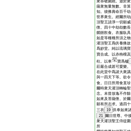
衆恭敬圍繞。遊於衆
薩衆無量無數。非算
知。彼佛壽命百千劫
世界衆生。經爾所劫
頂聖王請淨一切願威
僧。四十中劫劫數長
餚饍飮食。衣服臥具
如是等種種所須之物
灌頂聖王爲供養佛故
爲妙堂。純以琉璃寶
寶合成。以赤栴檀及
柱。以車
寶爲櫨
莊嚴合成甚可愛樂。
在此堂中爲諸大衆講
與一四天下等。欲令
食。日日所用食直珍
爾時衆天灌頂轉輪聖
念。未曾放逸不作餘
如來及菩薩僧。於爾
願有所志求。過四十
三衣
19
供奉如來
21
爾日世尊。中
衆天灌頂聖王侍從圍
所