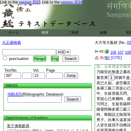
Link to the
version 2015
Link to the
version 2018
量菩薩得無生法忍。
説不可説諸菩薩發勤
昧門陀羅尼門。得遊
薩作是念。此不可思
薩但於娑婆世界。示
方世界現種種神足
ホーム
検索
ご挨拶
組織
利
生疑菩薩心所念。即
普照十方無量無邊諸
大正蔵検索
大方等大集經 (No.
03
薩及餘菩薩。皆見虚
無量無邊不可思議諸
106
107
108
如此娑婆世界等無有
点:
有
/
無
]
[CITE]
punctuation
Hangul
Eng
所不能爲。生疑菩薩
除。合掌禮虚空藏菩
TextNo.
Vol.
Page
乃能安此無盡之藏在
量世界
1
而猶不盡
其已久如。虚空藏言
INBUDS
多羅三藐三菩提心已
中。生疑菩薩又問。
INBUDS
(Bibliographic Database)
菩提心已來幾時。虚
Search
可問之。生疑菩薩即
薩發阿耨多羅三藐三
時。唯願説之除我等
Digital Dictionary of Buddhism
男子。此事久遠甚深
人皆生疑惑不信佛語
電子佛教辭典
生疑菩薩復白佛言。
パスワードがない場合は「guest」でログインしてくださ