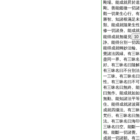
剛場。能成就昇於道
剛。善能鑑徹一切諸
觀一切衆生心行。有
勝智。知諸根滿足未
類。能成就隨衆生性
修一切諸身。能成就
能得成就無礙見
10
諍。能得分別一切因
能得成就轉妙法輪。
覺諸法因縁。有三昧
盡同一界。有三昧名
好。有三昧名曰隨解
有三昧名曰不分別法
一三昧。有三昧名曰
性。有三昧名曰不可
有三昧名曰無終。能
曰無作。能成就如如
無動。能知諸法平等
住。能得成就諸波羅
成就四攝法。有三昧
梵行。有三昧名曰無
法。有三昧名曰海印
三昧名曰空。能斷一
相。能斷一切諸覺。
成就一切諸願。有三