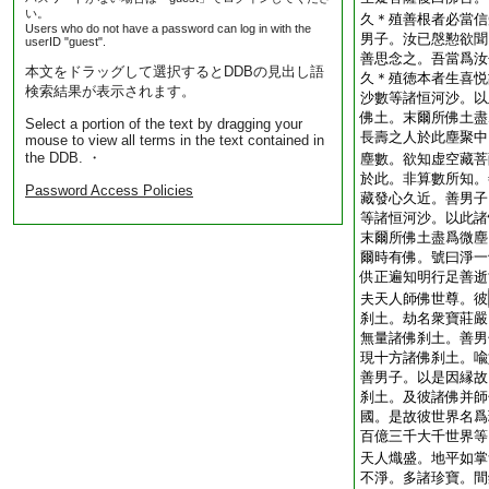
い。
久＊殖善根者必當信
Users who do not have a password can log in with the
男子。汝已慇懃欲聞
userID "guest".
善思念之。吾當爲汝
本文をドラッグして選択するとDDBの見出し語
久＊殖徳本者生喜悦
検索結果が表示されます。
沙數等諸恒河沙。以
佛土。末爾所佛土盡
Select a portion of the text by dragging your
長壽之人於此塵聚中
mouse to view all terms in the text contained in
the DDB. ・
塵數。欲知虚空藏菩
於此。非算數所知。
Password Access Policies
藏發心久近。善男子
等諸恒河沙。以此諸
末爾所佛土盡爲微塵
爾時有佛。號曰淨一
供正遍知明行足善逝
夫天人師佛世尊。彼
刹土。劫名衆寶莊嚴
無量諸佛刹土。善男
現十方諸佛刹土。喩
善男子。以是因縁故
刹土。及彼諸佛并師
國。是故彼世界名爲
百億三千大千世界等
天人熾盛。地平如掌
不淨。多諸珍寶。間