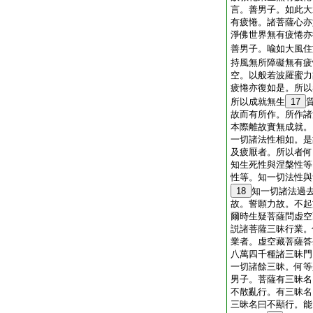
言。善男子。如此大
有疲惓。諸菩薩心亦
淨佛世界無有疲惓亦
善男子。喩如大風住
持風無所障礙無有疲
空。以般若波羅蜜力
疲惓亦復如是。所以
所以成就無生
17
故而有所作。所作諸
本際離故實無成就。
一切諸法性相如。是
及疲厭者。所以者何
知生死性與涅槃性等
性等。知一切法性與
18
知一切諸法過
故。誓願力故。不起
爾時生疑菩薩問虚空
説諸菩薩三昧行業。
業者。虚空藏菩薩答
八萬四千種諸三昧門
一切諸餘三昧。何等
男子。菩薩有三昧名
不散亂行。有三昧名
三昧名曰不顯行。能