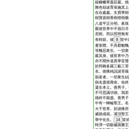
綵幢幡華蓋莊嚴。燒
雜色劫波育張施其上
在在處處。生寶華樹
樹寶器樹香樹燈樹藥
八道平正分明。眞珠
厭彼世界中不假日月
尼樹。而以照明無有
有時節。彼
8
世中
蹇形體。不具顏貌醜
等醜惡衆生。一切衆
嚴其身。彼世界中乃
亦不聞外道異學音聲
於阿耨多羅三藐三菩
名。彼佛純説諸菩薩
胎産者。一切衆生結
病名盡彼壽命。命終
還生本土。善男子。
不可思議功徳。我若
徳終不能盡。善男子
中有一轉輪聖王。名
大千世界。於諸佛所
威徳成就。灌頂聖王
華中化生。
14
皆
時淨一切願威徳勝王