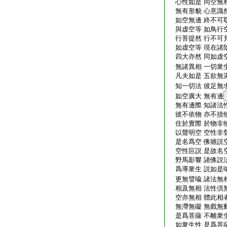
心性如是 同空無相
無有形貌 心意識然
如空無邊 終不可取
與虚空等 如鳥行空
行菩提然 行不可見
如虚空等 現在諸陰
四大亦然 同如虚空
無諸異相 一切衆生
凡夫如是 五欲無滿
知一切法 彼足無求
如空廣大 無有邊
無有邊際 知諸法性
彼不依物 亦不捨物
住於實際 於物非物
以聲明空 空性非聲
是名爲空 佛雖説空
空性叵説 是故名空
野馬影響 諸佛説法
爲導衆生 説如是喩
更無譬喩 諸法無相
相及無相 法性倶無
空亦無相 體此相者
無滯無礙 無戲無動
是爲菩薩 不離衆生
如衆生性 是爲菩薩