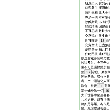
殺衆幻人 實無死者
幻與衆生 泥洹佛法
無性無相 此大士得
充足一切 不可窮盡
故獲斯藏 不有貯聚
能知諸法 因縁生者
不可思議 救世大仙
空及道心 衆生佛行
則可貯聚
12
非
究竟空法 已盡無盡
是謂無盡 知此門者
住此門故 速成菩
以虚空藏菩薩神力故
妙法及財。令三千大
量不可思議快樂所願
藥
13
除愈。孤窮
開悟解脱。諸根不具
者。空中雨諸化人而
歡會。被憂
14
煎
蒙光觸身除一切
16
大千世界中衆生各各
共相娯樂。或有行施
就如是等樂。各作是
樂。此虚空藏菩薩出