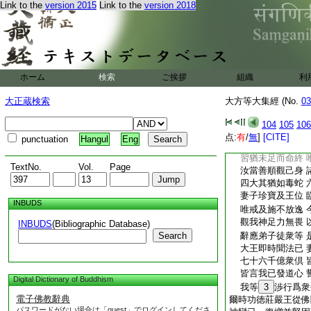
Link to the
version 2015
Link to the
version 2018
以口嗚足而讃歎 
世尊是舍依止護 
體衆心行到彼岸 
今此大王恃王位 
是故不來至佛所 
快哉世尊生大悲 
ホーム
検索
ご挨拶
組織
利
令此大王發道心 
佛踊八十多羅樹 
大正蔵検索
大方等大集經 (No.
03
人王汝今至心聽 
五欲無常喩如夢 
104
105
106
王及國邑如幻化 
点:
有
/
無
]
[CITE]
punctuation
Hangul
Eng
習行欲者無厭足 
習猶未足而命終 
TextNo.
Vol.
Page
汝當善順觀己身 
四大其猶如毒蛇 
妻子珍寶及王位 
INBUDS
唯戒及施不放逸 
觀我神足力無畏 
INBUDS
(Bibliographic Database)
Search
辭應弟子徒衆等 
大王即時聞法已 
七十六千億衆倶 
皆言我已發道心 
Digital Dictionary of Buddhism
我等
3
渉行爲衆
電子佛教辭典
爾時功徳莊嚴王從佛
パスワードがない場合は「guest」でログインしてくださ