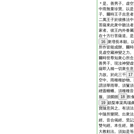
＊是。善男子。虚空
中雨無量珍寶。以是
子。爾時王子吉意者
二萬王子於彼佛法中
菩薩來此衆中聽法者
家者。彼王内外眷屬
在十方行菩薩道。是
16
衆増長本願。
所作皆能成辦。爾時
見虚空藏神變之力。
爾時世尊知衆心所念
善男子。現汝神變虚
薩即入稱一切衆生意
力故。於此三千
17
空中。雨種種妙物。
謂須華雨華。須鬘須
繒蓋幢幡。須種種音
服。須餚饍
18
飮
19
頗梨車渠馬瑙
寶隨意與之。有須法
中隨所樂聞。出衆法
經。音合偈經。受記
雙句經。本生經。勝
大教勅法。須如是等