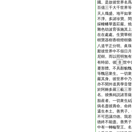
國。是故彼世界名爲
百億三千大千世界等
天人熾盛。地平如掌
不淨。多諸珍寶。間
綵幢幡華蓋莊嚴。燒
雜色劫波育張施其上
在在處處。生寶華樹
樹寶器樹香樹燈樹藥
八道平正分明。眞珠
厭彼世界中不假日月
尼樹。而以照明無有
有時節。彼
8
世中
蹇形體。不具顏貌醜
等醜惡衆生。一切衆
嚴其身。彼世界中乃
亦不聞外道異學音聲
於阿耨多羅三藐三菩
名。彼佛純説諸菩薩
胎産者。一切衆生結
病名盡彼壽命。命終
還生本土。善男子。
不可思議功徳。我若
徳終不能盡。善男子
中有一轉輪聖王。名