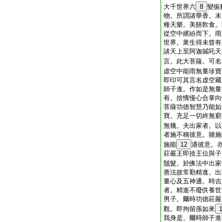
大千世界六
8
變振
物。所謂諸華香。末
種天樂。美饍飮食。
從空中繽紛而下。雨
世界。衆生得未曾有
諸天上至阿迦膩吒天
言。此大菩薩。可名
虚空中能雨無量珍寶
即印可其言名虚空藏
師子進。作如是無量
有。捨憍慢心合掌向
菩薩功徳智慧乃能如
寶。充足一切終無窮
無幾。夫出家者。以
者施不稱彼意。雖施
施能
12
適彼意。
莊嚴王即捨王位與子
鬚髮。於佛法中出家
善法故常勤精進。出
量心及五神通。時吉
者。精進不廢供養世
男子。爾時功徳莊嚴
觀。即拘留孫如來
我身是。爾時師子進