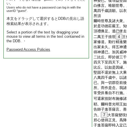
神變已。復増益堅固
い。
白佛言。唯願世尊。
Users who do not have a password can log in with the
萬四千歳請願。以衣
userID "guest".
所須
本文をドラッグして選択するとDDBの見出し語
爾時世尊及諸大衆。
検索結果が表示されます。
於是功徳莊嚴王。知
頂禮佛足。遶已便去
Select a portion of the text by dragging your
mouse to view all terms in the text contained in
二萬王子捨世
4
王
the DDB. ・
家修道。勤行精進樂
出家未久。得五神通
Password Access Policies
得神通已。加其威神
二比丘。即於彼三千
四天下至四天下。施
比丘。以如是因縁。
堅固不退於無上大乘
八萬四千歳中。以諸
已。與一切群臣前後
所。而作是念。我諸
常受供養自不行施。
可還家捨財布施修諸
耶。爾時普光明王如
告師子進菩薩言。善
力。
7
大菩薩變現
邪心使得正見。爲降
子進菩薩即時入定已