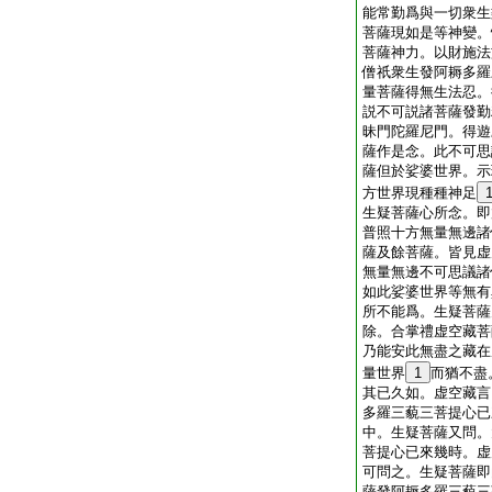
能常勤爲與一切衆生
菩薩現如是等神變。
菩薩神力。以財施法
僧祇衆生發阿耨多羅
量菩薩得無生法忍。
説不可説諸菩薩發勤
昧門陀羅尼門。得遊
薩作是念。此不可思
薩但於娑婆世界。示
方世界現種種神足
生疑菩薩心所念。即
普照十方無量無邊諸
薩及餘菩薩。皆見虚
無量無邊不可思議諸
如此娑婆世界等無有
所不能爲。生疑菩薩
除。合掌禮虚空藏菩
乃能安此無盡之藏在
量世界
1
而猶不盡
其已久如。虚空藏言
多羅三藐三菩提心已
中。生疑菩薩又問。
菩提心已來幾時。虚
可問之。生疑菩薩即
薩發阿耨多羅三藐三