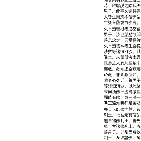
時。唯願説之除我等
男子。此事久遠甚深
人皆生疑惑不信佛語
生疑菩薩復白佛言。
久＊殖善根者必當信
男子。汝已慇懃欲聞
善思念之。吾當爲汝
久＊殖徳本者生喜悦
沙數等諸恒河沙。以
佛土。末爾所佛土盡
長壽之人於此塵聚中
塵數。欲知虚空藏菩
於此。非算數所知。
藏發心久近。善男子
等諸恒河沙。以此諸
末爾所佛土盡爲微塵
爾時有佛。號曰淨一
供正遍知明行足善逝
夫天人師佛世尊。彼
刹土。劫名衆寶莊嚴
無量諸佛刹土。善男
現十方諸佛刹土。喩
善男子。以是因縁故
刹土。及彼諸佛并師