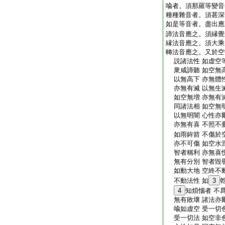
喩者。須那羅等變音
種種雜音者。須甚深
如是等音者。盡出應
諦法音應之。須縁覺
縁法音應之。須大乘
轉法音應之。又於空
説諸法性 如虚空等
衆咸諦聽 如空無高
以無高下 亦無體性
亦無有滅 以無生滅
如空無増 亦無有減
同諸法相 如空無明
以無明闇 心性亦爾
亦無有喜 不照不憂
如雨鉾箭 不傷於
亦不可傷 如空水潤
智者稱利 亦無喜悦
無有分別 智者毀譽
如動大地 空終不動
不動法性 如
3
4
知煩惱者 不
無有敗壞 諸法亦爾
喩如虚空 受一切色
受一切法 如空非色