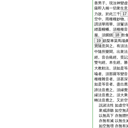
善男子。現汝神變虚
薩即入稱一切衆生意
力故。於此三千
17
空中。雨種種妙物。
謂須華雨華。須鬘須
繒蓋幢幡。須種種音
服。須餚饍
18
飮
19
頗梨車渠馬瑙
寶隨意與之。有須法
中隨所樂聞。出衆法
經。音合偈經。受記
雙句經。本生經。勝
大教勅法。須如是等
喩者。須那羅等變音
種種雜音者。須甚深
如是等音者。盡出應
諦法音應之。須縁覺
縁法音應之。須大乘
轉法音應之。又於空
説諸法性 如虚空等
衆咸諦聽 如空無高
以無高下 亦無體性
亦無有滅 以無生滅
如空無増 亦無有減