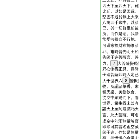
二比丘。即於彼三千
四天下至四天下。施
比丘。以如是因縁。
堅固不退於無上大乘
八萬四千歳中。以諸
已。與一切群臣前後
所。而作是念。我諸
常受供養自不行施。
可還家捨財布施修諸
耶。爾時普光明王如
告師子進菩薩言。善
力。
7
大菩薩變現
邪心使得正見。爲降
子進菩薩即時入定已
大千世界六
8
變振
物。所謂諸華香。末
種天樂。美饍飮食。
從空中繽紛而下。雨
世界。衆生得未曾有
諸天上至阿迦膩吒天
言。此大菩薩。可名
虚空中能雨無量珍寶
即印可其言名虚空藏
師子進。作如是無量
有。捨憍慢心合掌向