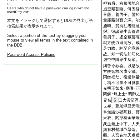
袒右肩。右膝著地合
い。
Users who do not have a password can log in with the
虚空藏菩薩。何因縁
userID "guest".
菩薩。善男子。譬如
量庫藏財寶充滿。能
本文をドラッグして選択するとDDBの見出し語
施時。貧窮往者隨意
検索結果が表示されます。
與。彼諸衆生皆得適
Select a portion of the text by dragging your
善男子。虚空藏菩薩
mouse to view all terms in the text contained in
就方便力迴向故。戒
the DDB. ・
足力故。純至究竟善
故。知一切法如幻化
Password Access Policies
虚空中隨衆生所須。
與皆令歡喜。以是故
方便智故名虚空藏。
阿僧祇劫。復過無量
可稱不可量不可算數
光明王如來･應供･正
間解･無上士･調御丈
界名
6
曰大雲清淨
世界。豐足熾盛安隱
掌無諸沙礫荊棘。寶
天衣。閻浮檀金華遍
衆生無上中下。人天
無有村營城邑聚落。
觀。人宮在地天處虚