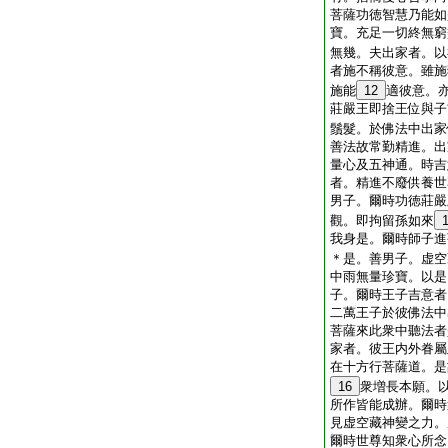
菩薩功徳智慧乃能如
寶。充足一切終無窮
無幾。夫出家者。以
者施不稱彼意。雖施
施能
12
適彼意。
莊嚴王即捨王位與子
鬚髮。於佛法中出家
善法故常勤精進。出
量心及五神通。時吉
者。精進不廢供養世
男子。爾時功徳莊嚴
觀。即拘留孫如來
我身是。爾時師子進
＊是。善男子。虚空
中雨無量珍寶。以是
子。爾時王子吉意者
二萬王子於彼佛法中
菩薩來此衆中聽法者
家者。彼王内外眷屬
在十方行菩薩道。是
16
衆増長本願。
所作皆能成辦。爾時
見虚空藏神變之力。
爾時世尊知衆心所念