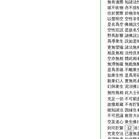
無有邊際 知諸法性
彼不依物 亦不捨物
住於實際 於物非物
以聲明空 空性非聲
是名爲空 佛雖説空
空性叵説 是故名空
野馬影響 諸佛説法
爲導衆生 説如是喩
更無譬喩 諸法無相
相及無相 法性倶無
空亦無相 體此相者
無滯無礙 無戲無動
是爲菩薩 不離衆生
如衆生性 是爲菩薩
殺衆幻人 實無死者
幻與衆生 泥洹佛法
無性無相 此大士得
充足一切 不可窮盡
故獲斯藏 不有貯聚
能知諸法 因縁生者
不可思議 救世大仙
空及道心 衆生佛行
則可貯聚
12
非
究竟空法 已盡無盡