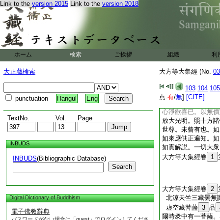
Link to the
version 2015
Link to the
version 2018
知一餘亦然 入諸
虚
10
空不可
1
説此分別諸法門時。
阿耨多羅三藐三菩提
無生法忍。時大寶莊
照。諸天於虚空中作
ホーム
検索
ご挨拶
組織
利
華。説如是言。此諸
如來法中。聞此法門
大正蔵検索
大方等大集經 (No.
03
爲他説如法修行。白
此佛土。深心供養恭
103
104
105
遍知出世故。聞説此
点:
有
/
無
]
[CITE]
punctuation
Hangul
Eng
薩。爾時虚空藏菩薩
心淨歡喜已。以無價
TextNo.
Vol.
Page
放大光明。照十方諸
世尊。未曾有也。如
如來應供正遍知。如
INBUDS
如實解説。一切大衆
大方等大集經卷
1
INBUDS
(Bibliographic Database)
Search
大方等大集經卷
2
北涼天竺三藏曇無
Digital Dictionary of Buddhism
虚空藏菩薩
3
品
電子佛教辭典
爾時衆中有一菩薩。
パスワードがない場合は「guest」でログインしてくださ