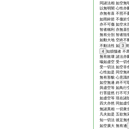
同諸法相 如空無明
以無明闇 心性亦爾
亦無有喜 不照不憂
如雨鉾箭 不傷於
亦不可傷 如空水潤
智者稱利 亦無喜悦
無有分別 智者毀譽
如動大地 空終不動
不動法性 如
3
4
知煩惱者 不
無有敗壞 諸法亦爾
喩如虚空 受一切色
受一切法 如空非色
心性如是 同空無相
無有形貌 心意識然
如空無邊 終不可取
與虚空等 如鳥行空
行菩提然 行不可見
如虚空等 現在諸陰
四大亦然 同如虚空
無諸異相 一切衆生
凡夫如是 五欲無滿
知一切法 彼足無求
如空廣大 無有邊