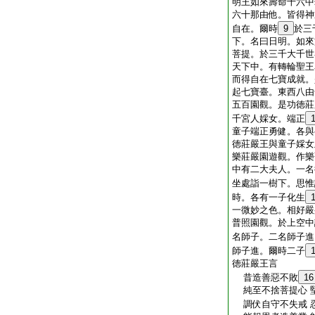
明王如來壽命十六中
六十那由他。皆得神
自在。爾時
9
於三
下。名曰日明。如來
菩提。於三千大千世
天下中。有轉輪聖王
而得自在七寶成就。
起七寶臺。東西八由
五百園觀。是功徳莊
千宮人婇女。端正
童子端正勇健。各與
徳莊嚴王與童子婇女
樂莊嚴園遊觀。作樂
中有二大夫人。一名
坐處詣一樹下。思惟
時。各有一子化生
一微妙之色。相好嚴
普照園觀。於上空中
名師子。二名師子進
師子進。爾時二子
徳莊嚴王言
昔造善惡不敗
16
純至不捨菩提心 
調伏自守不失戒 