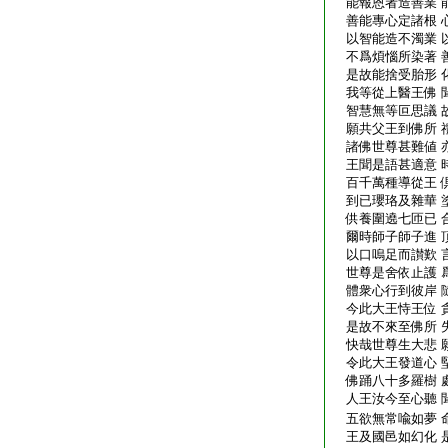
能報恩者造善業 
善能專心定諸根 
以智能造不濁業 
不爲煩惱所染著 
是故能捨受胎形 
我等從上醫王佛 
智慧無等叵思議 
願共父王到佛所 
諸佛世尊甚難値 
王聞是語甚適意 
百千萬種導從王 
到已瓔珞及雜華 
供養圍遶七匝已 
爾時師子師子進 
以口嗚足而讃歎 
世尊是舍依止護 
體衆心行到彼岸 
今此大王恃王位 
是故不來至佛所 
快哉世尊生大悲 
令此大王發道心 
佛踊八十多羅樹 
人王汝今至心聽 
五欲無常喩如夢 
王及國邑如幻化 