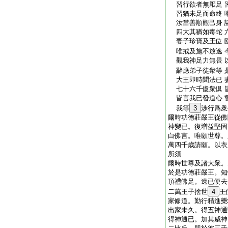
習行欲者無厭足 
習猶未足而命終 
汝當善順觀己身 
四大其猶如毒蛇 
妻子珍寶及王位 
唯戒及施不放逸 
觀我神足力無畏 
辭應弟子徒衆等 
大王即時聞法已 
七十六千億衆倶 
皆言我已發道心 
我等
3
渉行爲衆
爾時功徳莊嚴王從佛
神變已。復増益堅固
白佛言。唯願世尊。
萬四千歳請願。以衣
所須
爾時世尊及諸大衆。
於是功徳莊嚴王。知
頂禮佛足。遶已便去
二萬王子捨世
4
王
家修道。勤行精進樂
出家未久。得五神通
得神通已。加其威神