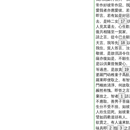
常作好彼常作惡。我
愛我者亦應愛彼。若
即言。若有如是好惡
去。是時二女
17
人見其還去。心生歡
復共相隨至一貧家。
請之言。從今已去願
天言。我等先
18
我住。貧人答言。汝
敬彼。是故倶請令住
薩亦復如是。不願生
是以倶棄曾無愛心。
等過患。是故貪
19
婆羅門幼稚童子爲飢
羅果即便取之。有智
門種姓清淨。何故取
赧然有愧。即答之言
棄捨之。智者
1
語
不應取。善男子菩薩
生分不受不捨。如彼
人欣生惡死。如彼童
譬如四衢道頭有人。
欲賣之。有人遠來飢
味具即
2
指
3
之