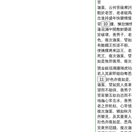
苦
迦葉。云何菩薩摩訶
觀於老苦。老者能爲
念進持盛年快樂憍慢
背
10
膢。懈怠懶
蓮花滿中開敷鮮榮甚
皆破壞。善男子。老
色。復次迦葉。譬如
有敵國王拒逆不順。
便擒獲將來詣王。老
死王。復次迦葉。譬
如是無所復用。復次
寶金銀琉璃珊瑚虎珀
若入其家即能劫奪悉
11
好色亦復如是
迦葉。譬如貧人貪著
望而不能得。善男子
受富樂五欲自恣而不
地龜心常念水。善男
老之所乾枯。心常憶
復次迦葉。猶如秋月
所樂見。及其萎黄人
壯色亦復如是。悉爲
至衆所惡賤。復次迦