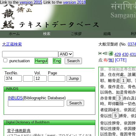
Link to the
version 2015
Link to the
version 2018
行
大般涅槃經卷第十一
大般涅槃經卷第十二
ホーム
検索
ご挨拶
組織
利
北涼天竺三藏曇無
31
聖行品第七之
大正蔵検索
大般涅槃經 (No.
037
復次善男子。菩薩摩
從頭至足。其中唯有
429
430
431
皮肉筋骨脾腎心肺肝
点:
有
/
無
]
[CITE]
punctuation
Hangul
Eng
便利涕唾目涙。肪膏
脈。菩薩如是專念觀
TextNo.
Vol.
Page
誰。住在何處。誰屬
耶。離骨是
1
耶。
骨。復作是念。骨色
INBUDS
以鴿色。如是骨相亦
INBUDS
(Bibliographic Database)
亦非青黄
3
赤白及
Search
時。即得斷除一切色
者從因縁生。依因足
骨以拄
5
膊骨。依
Digital Dictionary of Buddhism
骨以拄髀骨。依因髀
骨以拄腰骨。依因腰
電子佛教辭典
以拄肋骨。復因脊骨
パスワードがない場合は「guest」でログインしてくださ