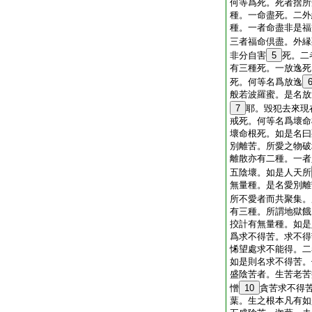
何等爲死。死者捨所
種。一命盡死。二外
種。一者命盡非是福
三者福命倶盡。外縁
非分自害
5
死。二
有三種死。一放逸死
死。何等名爲放逸
般若波羅蜜。是名放
7
耶。毀犯去來現
戒死。何等名爲壞命
壞命根死。如是名曰
別離苦。所愛之物破
離散亦有二種。一者
五陰壞。如是人天所
無量種。是名愛別離
所不愛者而共聚集。
有三種。所謂地獄餓
挍計有無量種。如是
爲求不得苦。求不得
悕望處求不能得。二
如是則名求不得苦。
盛陰苦者。生苦老苦
憎
10
貪苦求不得
葉。生之根本凡有如