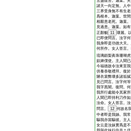
五盛陰苦。迦葉。夫
諸天一向定無。人中
三界受身無不有生老
爲根本。迦葉。世間
相厭患老死。迦葉。
見過患。迦葉。如有
正顏貌
11
瓌麗。
已即便問言。汝字何
我身即是功徳大天。
何所作。女人答言。
琉璃頗梨眞珠珊瑚虎
奴婢僕使。主人聞已
今福徳故令汝來至我
供養恭敬禮拜。復於
陋衣裳弊壞多諸垢膩
見已問言。汝字何等
我字黒闇。復問。何
我所行處能令其家所
人聞已即持利刀作如
汝命。女人答言。汝
問言。
12
何故名
中者即是我姊。我常
驅我亦當驅彼。主人
女云是汝妹實爲是不
我與此妹行住共＊倶