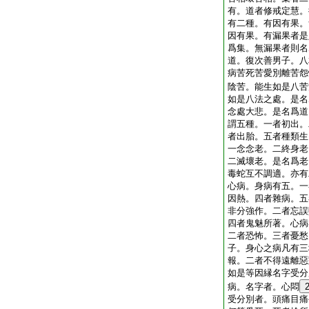
有。道者修戒定慧。
有二種。有因有果。
因有果。有漏果者是
爲集。無漏果者則名
道。復次善男子。八
病苦死苦愛別離苦怨
陰苦。能生如是八苦
如是八法之處。是名
念處大悲。是名爲道
謂五種。一者初出。
者出胎。五者種類生
一念念老。二終身老
二滅壞老。是名爲老
毒蛇互不調適。亦有
心病。身病有五。一
因熱。四者雜病。五
非分強作。二者忘誤
四者鬼魅所著。心病
二者恐怖。三者憂愁
子。身心之病凡有三
報。二者不得遠離惡
如是等因縁名字受分
病。名字者。心悶
受分別者。頭痛目痛