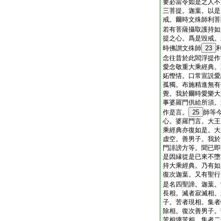
要必當令如是之人不
三菩提。迦葉。以是
戒。爾時文殊師利菩
若有菩薩攝取護持如
提之心。爲是毀戒。
時佛讃文殊師
23
念往昔於此閻浮提作
愛念敬重大乘經典。
妬慳悋。口常宣説愛
孤獨。布施精進無有
覺。我於爾時愛樂大
事婆羅門供給所須。
作是言。
25
師等
心。婆羅門言。大王
乘經典亦復如是。大
虚空。善男子。我於
門誹謗方等。聞已即
是因縁從是已來不墮
持大乘經典。乃有如
復次迦葉。又有聖行
是名四聖諦。迦葉。
長相。滅者寂滅相。
子。苦者現相。集者
除相。復次善男子。
苦相壞苦相。集者二