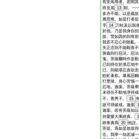
有受罵辱者。若聞其
而見罵
13
耶。一
多亦不能。以是義故
應思惟。如是打者從
手
14
刀杖及以我
於他。乃是我身自招
故。譬如因的則有箭
我若不忍心則散亂。
失正念則不能觀善不
善義則行惡法。惡法
鬼。菩薩爾時作是觀
已則得住於堪忍地中
已。則能堪忍貪欲恚
蚊虻蚤虱。暴風惡觸
打楚撻。身心苦惱一
忍地。迦葉。菩薩摩
未得住不動地淨持戒
不。善男子。
15
故可得破戒。迦葉
迦葉。若有菩薩知以
持愛樂大乘經典。
經卷廣爲
20
他説
菩提。爲如是故故得
念。我寧一劫若減一