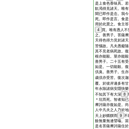
是上食色香味具。若
飢渇得見諸天。唯有
聞已即作是念。我今
死。即作是言。食是
用於此賣之。食主答
4
買。唯有愚人不
之。善男子。菩薩摩
天得色得力見於諸天
苦惱故。凡夫愚癡隨
其不見老病死故。復
根亦能殺。莖亦能殺
善男子。二十五有受
如是。一切能殺。復
倶臭。善男子。生亦
歳倶亦受苦。復次迦
覆。於彼岸邊多有甘
年永除諸病安隱快樂
不知其下有大深
8
＊坑而死。智者知已
摩訶薩亦復如是。尚
人中凡夫之人乃於地
天上妙餚饌而
9
不
餘無量無邊譬喩。當
是名菩薩摩訶薩住於