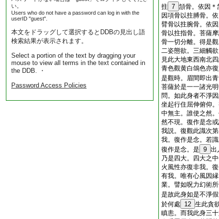
い。
拄
7
頷骨。依因＊
Users who do not have a password can log in with the
因項骨以拄膊骨。依
userID "guest".
臂骨以拄腕骨。依因
本文をドラッグして選択するとDDBの見出し語
骨以拄指骨。菩薩摩
検索結果が表示されます。
骨一切分離。得是觀
二姿態欲。三細觸欲
Select a portion of the text by dragging your
見此大地東西南北四
mouse to view all terms in the text contained in
青色觀黄白鴿色亦復
the DDB. ・
是觀時。眉間即出青
Password Access Policies
菩薩於是一一諸光明
問。如此身者不淨因
坐起行住屈伸俯仰。
中無主。誰使之然。
然不現。復作是念或
我説。復觀此識次第
我。復作是念。若識
復作是念。是
9
出
乃是四大。四大之中
火風性亦復非我。復
有我。唯有心風因縁
業。譬如呪力幻術所
是故此身如是不淨假
於何處
12
生此貪
瞋恚。而我此身三十