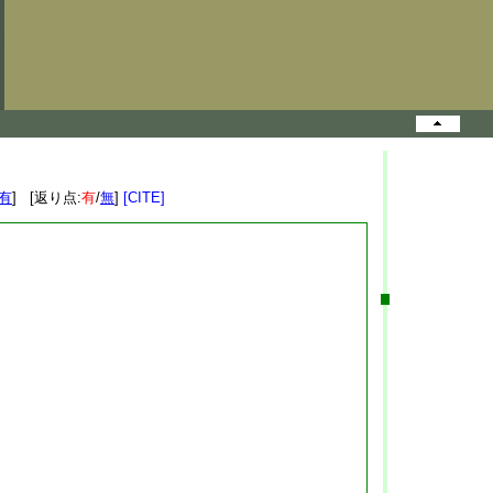
有
] [返り点:
有
/
無
]
[CITE]