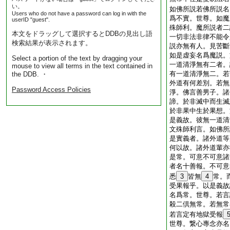
い。
如佛所説若佛所説名
Users who do not have a password can log in with the
爲不實。世尊。如魔
userID "guest".
殊師利。魔所説者二
本文をドラッグして選択するとDDBの見出し語
一切非法非律不能令
検索結果が表示されます。
説亦無有人。見苦斷
如是虚妄名爲魔説。
Select a portion of the text by dragging your
一道清淨無有二者。
mouse to view all terms in the text contained in
有一道清淨無二。若
the DDB. ・
外道有何差別。若無
Password Access Policies
淨。佛言善男子。諸
諦。於非滅中而生滅
於非果中生於果想。
是義故。彼無一道清
文殊師利言。如佛所
是實義者。諸外道等
何以故。諸外道輩亦
是常。可意不可意諸
者名十善報。不可意
悉
3
皆無
4
常。
受果報乎。以是義故
名爲常。世尊。若言
殺二倶無常。若無常
若言定有地獄受報
世尊。繋心專念亦名