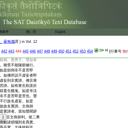
言眞實者即是如來。如
者即是虚空。虚空者即
佛性。佛性者即是眞實。
因有苦盡有苦對。如來
爲實不名爲諦。虚空佛
爲有漏無樂。如來非有
用条件
使い方
English
實非諦。文殊師利白
説不顛倒者名爲實諦。
4_
曇無讖
譯 ) in Vol. 12
倒不。如其有者。云何
諦。一切顛倒不名爲
442
443
444
445
446
447
448
449
450
451
452
453
454
[行番号:
無
/
一切顛倒皆入苦諦。如
顛倒。善男子。譬如有
。雖受不能隨順修行。
如是顛倒非不是苦即
。如佛所説不虚妄者即
虚妄則非實諦。佛言善
苦諦。如有衆生欺誑於
獄畜生餓鬼。如是等法
非不是苦即是苦也。聲
不行故名虚妄。如是
故故名實諦。文殊師
是實諦者。當知聲聞辟
1
言文殊師利。彼二乘
覺斷諸煩惱則名爲實。
爲不實。文殊師利言。