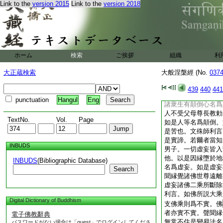
Link to the
version 2015
Link to the
version 2018
如是。復次善男子。
來者即是眞實。眞實
是眞實。眞實者即是
文殊師利。有苦有苦
非苦乃至非對。是故
性亦復如是。苦者有
ホーム
検索
ご挨拶
組織
利
爲非有漏湛然安樂是
佛言。世尊。如佛所
大正蔵検索
大般涅槃經 (No.
037
若爾者四諦之中有四
説言無有顛倒名爲實
439
440
441
實。佛告文殊師利。
punctuation
Hangul
Eng
諸衆生有顛倒心名爲
人不受父母尊長教勅
TextNo.
Vol.
Page
如是人等名爲顛倒。
是苦也。文殊師利言
是實諦。若爾者當知
INBUDS
男子。一切虚妄皆入
他。以是因縁墮於地
INBUDS
(Bibliographic Database)
名爲虚妄。如是虚妄
Search
聞縁覺諸佛世尊遠離
虚妄諸佛二乘所斷除
利言。如佛所説大乘
Digital Dictionary of Buddhism
支佛乘則爲不實。佛
者亦實不實。聲聞縁
電子佛教辭典
無常不住是變易法名
パスワードがない場合は「guest」でログインしてくださ