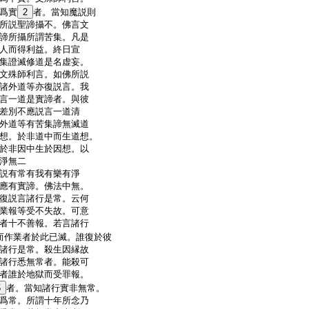
爲實
2
者。當知魔説則
所説聖諦攝不。佛言文
諦所攝所謂苦集。凡是
人而得利益。終日宣
集證滅修道是名虚妄。
文殊師利言。如佛所説
諸外道等亦復説言。我
言一道是實諦者。與彼
差別不應説言一道清
外道等有苦集諦無滅道
想。於非道中而生道想。
於非因中生於因想。以
淨無二
説有常有我有樂有淨
應有實諦。佛法中無。
復説言諸行是常。云何
業報等受不失故。可意
者十不善報。若言諸行
而作業者於此已滅。誰復於彼
諸行是常。殺生因縁故
諸行悉無常者。能殺可
者誰於地獄而受罪報。
5
者。當知諸行實非無常。
爲常。所謂十年所念乃