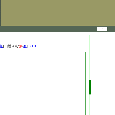
無
] [返り点:
無
/
有
]
[CITE]