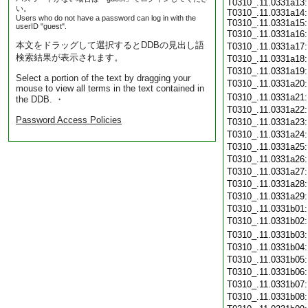
T0310_.11.0331a13:
い。
T0310_.11.0331a14:
Users who do not have a password can log in with the
T0310_.11.0331a15:
userID "guest".
T0310_.11.0331a16
本文をドラッグして選択するとDDBの見出し語
T0310_.11.0331a17
検索結果が表示されます。
T0310_.11.0331a18
T0310_.11.0331a19
Select a portion of the text by dragging your
T0310_.11.0331a20
mouse to view all terms in the text contained in
T0310_.11.0331a21
the DDB. ・
T0310_.11.0331a22
Password Access Policies
T0310_.11.0331a23
T0310_.11.0331a24
T0310_.11.0331a25
T0310_.11.0331a26
T0310_.11.0331a27
T0310_.11.0331a28
T0310_.11.0331a29
T0310_.11.0331b01
T0310_.11.0331b02
T0310_.11.0331b03
T0310_.11.0331b04
T0310_.11.0331b05
T0310_.11.0331b06
T0310_.11.0331b07
T0310_.11.0331b08