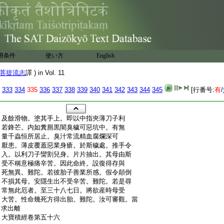
用条件
使い方
English
菩提流志
譯 ) in Vol. 11
333
334
335
336
337
338
339
340
341
342
343
344
345
[行番号:
有
/
:
及餘滑物。塗其手上。即以中指夾薄刀子利
:
若鋒芒。内如糞厠黒闇臭穢可惡坑中。有無
:
量千蟲恒所居止。臭汁常流精血腐爛深可
:
厭患。薄皮覆蓋惡業身瘡。於斯穢處。推手令
:
入。以利刀子臠割兒身。片片抽出。其母由斯
:
受不稱意極痛辛苦。因此命終。設復得存與
:
死無異。難陀。若彼胎子善業所感。假令顛倒
:
不損其母。安隱生出不受辛苦。難陀。若是尋
:
常無此厄者。至三十八七日。將欲産時母受
:
大苦。性命幾死方得出胎。難陀。汝可審觀。當
:
求出離
:
大寶積經卷第五十六