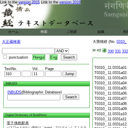
Link to the
version 2015
Link to the
version 2018
ホーム
検索
ご挨拶
組織
利
大正蔵検索
大寶積經 (No.
0310_
330
331
332
punctuation
Hangul
Eng
T0310_.11.0331a01
TextNo.
Vol.
Page
T0310_.11.0331a02
T0310_.11.0331a03
T0310_.11.0331a04
INBUDS
T0310_.11.0331a05
INBUDS
(Bibliographic Database)
T0310_.11.0331a06
Search
T0310_.11.0331a07
T0310_.11.0331a08
T0310_.11.0331a09
T0310_.11.0331a10
Digital Dictionary of Buddhism
T0310_.11.0331a11
電子佛教辭典
T0310_.11.0331a12
パスワードがない場合は「guest」でログインしてくださ