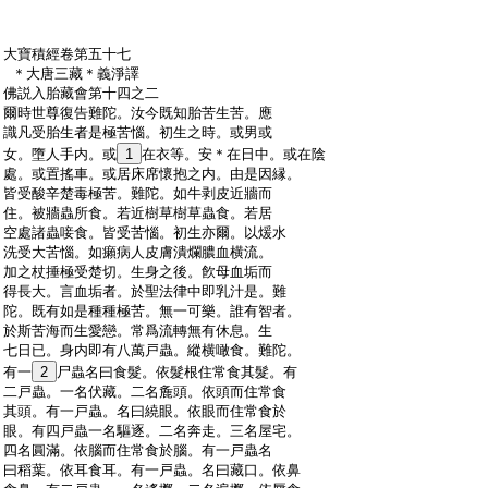
:
大寶積經卷第五十七
:
＊大唐三藏＊義淨譯
:
佛説入胎藏會第十四之二
:
爾時世尊復告難陀。汝今既知胎苦生苦。應
:
識凡受胎生者是極苦惱。初生之時。或男或
:
女。墮人手内。或
1
在衣等。安＊在日中。或在陰
:
處。或置搖車。或居床席懷抱之内。由是因縁。
:
皆受酸辛楚毒極苦。難陀。如牛剥皮近牆而
:
住。被牆蟲所食。若近樹草樹草蟲食。若居
:
空處諸蟲唼食。皆受苦惱。初生亦爾。以煖水
:
洗受大苦惱。如癩病人皮膚潰爛膿血横流。
:
加之杖捶極受楚切。生身之後。飮母血垢而
:
得長大。言血垢者。於聖法律中即乳汁是。難
:
陀。既有如是種種極苦。無一可樂。誰有智者。
:
於斯苦海而生愛戀。常爲流轉無有休息。生
:
七日已。身内即有八萬戸蟲。縱横噉食。難陀。
:
有一
2
尸蟲名曰食髮。依髮根住常食其髮。有
:
二戸蟲。一名伏藏。二名麁頭。依頭而住常食
:
其頭。有一戸蟲。名曰繞眼。依眼而住常食於
:
眼。有四戸蟲一名驅逐。二名奔走。三名屋宅。
:
四名圓滿。依腦而住常食於腦。有一戸蟲名
:
曰稻葉。依耳食耳。有一戸蟲。名曰藏口。依鼻