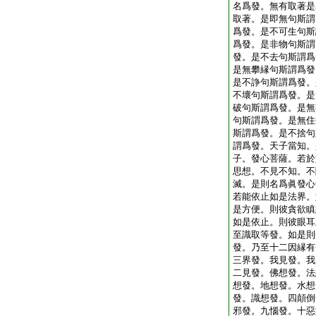
名爲發。無有取著是
取著。是即無句斯謂
爲發。是不可生句斯
爲發。是非物句斯謂
發。是不去句斯謂爲
是無攀縁句斯謂爲發
是不諍句斯謂爲發。
不壞句斯謂爲發。是
破句斯謂爲發。是無
句斯謂爲發。是無住
斯謂爲發。是不捨句
謂爲發。天子當知。
子。發心菩薩。若於
思想。不見不知。不
滅。是則名爲眞發心
若能依止如是法界。
是方便。則彼貪欲瞋
如是依止。則彼眼耳
至識取等發。如是則
發。乃至十二因縁有
三界發。我見發。我
二見發。佛想發。法
想發。地想發。水想
發。識想發。四顛倒
邪發。九惱發。十惡