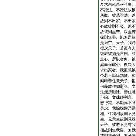
及求未來果報諸事。
不證法。不證法故彼
所取。彼爲證法。以
故則不出家。不出家
心故彼則不發。以不
故彼則盡苦。以盡苦
彼則無盡。以無盡故
是虚空。天子。我時
復次天子。若復有人
復教彼如是言曰。諸
之心。所以者何。彼
異而保此心。復次天
求出家者。我復教彼
今若不斷除鬚髮。如
爾時善住意天子。復
何義故作如斯説。文
法無所斷除。善住意
不除。文殊師利言。
想行識。不斷亦不除
是念。我除鬚髮乃爲
相。住我相故則不見
生。見衆生故則見鬚
天子。彼若不見有我
相故則無我慢。無我
故則無分別。無分別