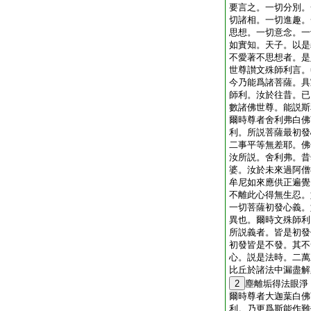
要言之。一切分別。
切諸相。一切進趣。
思想。一切意念。一
如實知。天子。以是
不愛著不思想者。是
世尊讃文殊師利言。
今乃能爲諸菩薩。具
師利。汝於往昔。已
數諸佛世尊。能説斯
爾時尊者舍利弗白佛
利。所説菩薩最初發
二事平等無差耶。佛
汝所説。舍利弗。昔
婆。汝於未來過阿僧
牟尼如來應供正遍覺
不離此心得無生忍。
一切菩薩初發心義。
異也。爾時文殊師利
所説義者。皆是初發
初發皆是不發。其不
心。説是法時。二萬
比丘於諸法中漏盡解
2
塵離垢得法眼淨
爾時尊者大迦葉白佛
利。乃更爲斯能作難