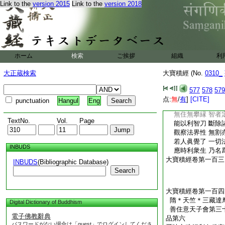
Link to the
version 2015
Link to the
version 2018
覺彼顛倒者 知顛
智慧甚微妙 不取
覺已無所著 故名
能捨已肉身 終亦
如是覺眞實 乃名
至持戒彼岸 亦不
ホーム
検索
ご挨拶
組織
利
覺戒行法如 無生
慈心遍衆生 不得
大正蔵検索
大寶積經 (No.
0310_
覺彼衆生際 但以
勇猛大精進 深心
577
578
579
見三界空虚 證無
点:
無
/
有
]
[CITE]
punctuation
Hangul
Eng
常入微妙禪 無著
無住無攀縁 智者
TextNo.
Vol.
Page
能以利智刀 斷除
觀察法界性 無割
若人眞覺了 一切
INBUDS
應時利衆生 乃名
大寶積經卷第一百三
INBUDS
(Bibliographic Database)
Search
大寶積經卷第一百四
隋＊天竺＊三藏達
Digital Dictionary of Buddhism
善住意天子會第三
電子佛教辭典
品第六
パスワードがない場合は「guest」でログインしてくださ