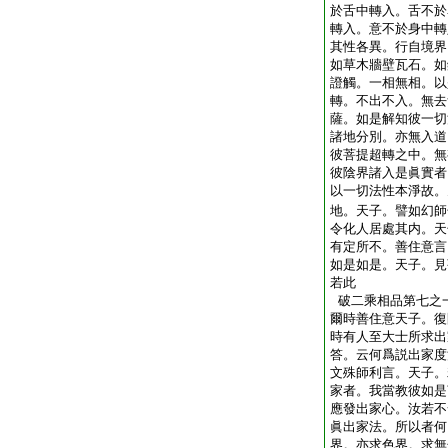
於舌中轉入。舌不於
轉入。意不於身中轉
其性各異。行自境界
如草木牆壁瓦石。如
證觸。一相無相。以
轉。不出不入。無去
薩。如是解知彼一切
諸地分別。亦無入道
彼菩提超轉之中。無
彼陰界諸入是眞實者
以一切法性本淨故。
地。天子。譬如幻師
令化人居處其内。天
有定所不。善住意言
如是如是。天子。見
若此
破二乘相品第七之
爾時善住意天子。復
時有人至大士所求出
答。云何爲説出家度
文殊師利言。天子。
家者。我當教彼如是
應發出家心。汝若不
眞出家法。所以者何
界。亦求色界。求無