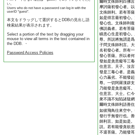
爾時文殊師利白佛言
い。
摩訶薩初發心者。以
Users who do not have a password can log in with the
userID "guest".
文殊師利。若有菩薩
如是得言最初發心。
本文をドラッグして選択するとDDBの見出し語
發心也。文殊師利復
検索結果が表示されます。
佛説義者。若有菩薩
瞋恚心生是初發心。
Select a portion of the text by dragging your
mouse to view all terms in the text contained in
尊。所説將無謂是爲
the DDB. ・
子問文殊師利言。大
名初發心者。所有一
Password Access Policies
發心菩薩。所以者何
發如是貪恚癡等三毒
住意言。天子。汝言
發是三毒心者。是義
心力羸劣。不能發起
尊。一切阿羅漢辟支
乃能發是貪恚癡耳。
住意言。大士。仁今
衆不識不知陷諸疑網
爾時文殊師利語善住
如彼飛鳥往來空中。
發行乎無發行也。善
師利言。如是如是。
説。若有能發貪欲恚
不退菩薩。乃能發耳