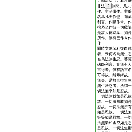
了如是法門。若諸佛
非法
2
無聞。凡夫
作。非諸佛作。非辟
名爲凡夫作也。迦葉
利言。作斷作常。作
捨乃至作彼一切戲論
是故大徳迦葉。如是
所作。無有已作今作
作
爾時文殊師利復白佛
者。云何名爲無生忍
名爲法無生忍。菩薩
殊師利言。實無有人
言得者。但有語言名
可得故。離攀縁故。
無失。是故言得無生
無生法忍者。所謂一
切法無來如是忍故。
一切法無我如是忍故
故。一切法無取如是
忍故。一切法無所有
如是忍故。一切法無
等等如是忍故。一切
法無染如虚空如是忍
是忍故。一切法無斷