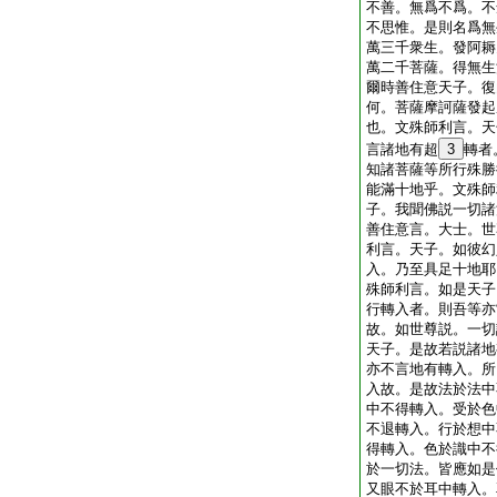
不善。無爲不爲。不
不思惟。是則名爲無
萬三千衆生。發阿耨
萬二千菩薩。得無生
爾時善住意天子。復
何。菩薩摩訶薩發起
也。文殊師利言。天
言諸地有超
3
轉者
知諸菩薩等所行殊勝
能滿十地乎。文殊師
子。我聞佛説一切諸
善住意言。大士。世
利言。天子。如彼幻
入。乃至具足十地耶
殊師利言。如是天子
行轉入者。則吾等亦
故。如世尊説。一切
天子。是故若説諸地
亦不言地有轉入。所
入故。是故法於法中
中不得轉入。受於色
不退轉入。行於想中
得轉入。色於識中不
於一切法。皆應如是
又眼不於耳中轉入。