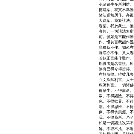
令諸衆生多所利益。
徳迦葉。我實不爲難
諸法皆無所作。亦復
大迦葉。我於諸法。
迦葉。我於衆生。無
者何。一切諸法無所
前。發如是言能作難
作。愼勿言我能作難
非獨我不作。如來亦
羅漢亦不作。又大迦
若欲正言能作難作。
斯説者是名善説。所
無有已得今得當得。
亦無所得。唯彼凡夫
白文殊師利言。大士
殊師利言。一切諸佛
得衆生。不得壽命。
常。不得諸陰。不得
色。不得欲界。不得
別。不得思惟。不得
倒。不得貪恚癡。不
我。不得我所。乃至
如是一切諸法次第不
解。不取不捨。不近