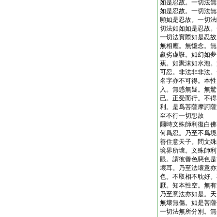
如是忍故。一切法無
如是忍故。一切法無
願如是忍故。一切法
切法如如如是忍故。
一切法實際如是忍故
無相應。無憶念。無
羸劣虚誑。如幻如夢
蕉。如聚沫如水泡。
可忍。非法非非法。
名字亦不可得。本性
入。無惑無疑。無驚
已。正受而行。不得
利。是爲菩薩摩訶薩
至不行一切想故
爾時文殊師利復白佛
何爲忍。乃至不爲境
善住意天子。問文殊
境界所壞。文殊師利
眼。謂彼善色惡色是
壞耳。乃至法壞意亦
色。不取相不耽好。
厭。知本性空。無有
乃至意法亦如是。天
無壞無傷。如是菩薩
一切法無所分別。無