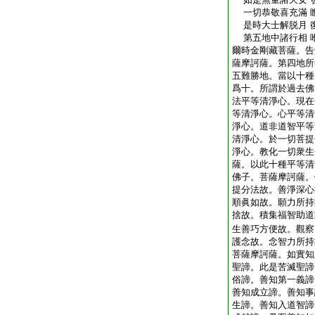
一切恭敬喜充滿 
是時大士解脱月 
第五地中諸行相 
爾時金剛藏菩薩。告
薩摩訶薩。第四地所
五難勝地。當以十種
爲十。所謂於過去佛
法平等清淨心。現在
等清淨心。心平等清
淨心。道非道智平等
清淨心。於一切菩提
淨心。教化一切衆生
薩。以此十種平等清
佛子。菩薩摩訶薩。
提分法故。善淨深心
順眞如故。願力所持
捨故。積集福智助道
生善巧方便故。觀察
護念故。念智力所持
菩薩摩訶薩。如實知
聖諦。此是苦滅聖諦
俗諦。善知第一義諦
善知成立諦。善知事
生諦。善知入道智諦