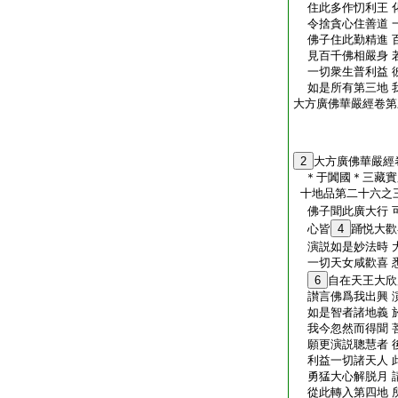
住此多作忉利王 
令捨貪心住善道 
佛子住此勤精進 
見百千佛相嚴身 
一切衆生普利益 
如是所有第三地 
大方廣佛華嚴經卷第
2
大方廣佛華嚴經
＊于闐國＊三藏實
十地品第二十六之
佛子聞此廣大行 
心皆
4
踊悦大歡
演説如是妙法時 
一切天女咸歡喜 
6
自在天王大欣
讃言佛爲我出興 
如是智者諸地義 
我今忽然而得聞 
願更演説聰慧者 
利益一切諸天人 
勇猛大心解脱月 
從此轉入第四地 