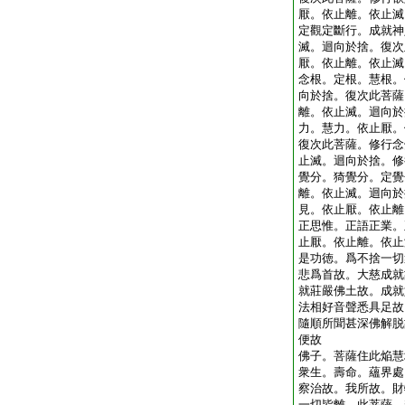
厭。依止離。依止滅
定觀定斷行。成就神
滅。迴向於捨。復次
厭。依止離。依止滅
念根。定根。慧根。
向於捨。復次此菩薩
離。依止滅。迴向於
力。慧力。依止厭。
復次此菩薩。修行念
止滅。迴向於捨。修
覺分。猗覺分。定覺
離。依止滅。迴向於
見。依止厭。依止離
正思惟。正語正業。
止厭。依止離。依止
是功徳。爲不捨一切
悲爲首故。大慈成就
就莊嚴佛土故。成就
法相好音聲悉具足故
隨順所聞甚深佛解脱
便故
佛子。菩薩住此焔慧
衆生。壽命。蘊界處
察治故。我所故。財
一切皆離。此菩薩。