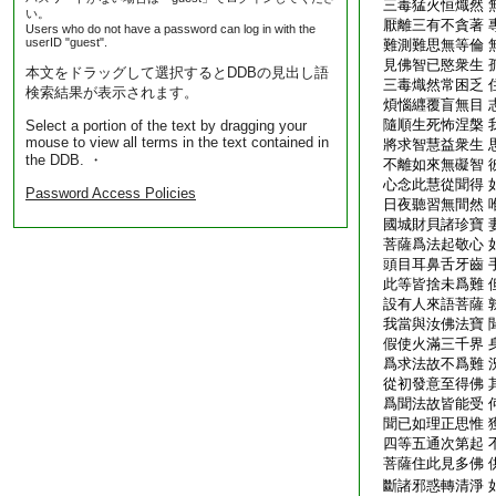
三毒猛火恒熾然 
い。
厭離三有不貪著 
Users who do not have a password can log in with the
userID "guest".
難測難思無等倫 
見佛智已愍衆生 
本文をドラッグして選択するとDDBの見出し語
三毒熾然常困乏 
検索結果が表示されます。
煩惱纒覆盲無目 
隨順生死怖涅槃 
Select a portion of the text by dragging your
mouse to view all terms in the text contained in
將求智慧益衆生 
the DDB. ・
不離如來無礙智 
心念此慧從聞得 
Password Access Policies
日夜聽習無間然 
國城財貝諸珍寶 
菩薩爲法起敬心 
頭目耳鼻舌牙齒 
此等皆捨未爲難 
設有人來語菩薩 
我當與汝佛法寶 
假使火滿三千界 
爲求法故不爲難 
從初發意至得佛 
爲聞法故皆能受 
聞已如理正思惟 
四等五通次第起 
菩薩住此見多佛 
斷諸邪惑轉清淨 