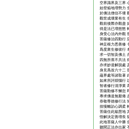
空界識界及三界 
始登焔地増勢力 
於佛法僧信不壞 
觀世成壞業有生 
觀前後際亦觀盡 
得是法已増慈愍 
身受心法内外觀 
菩薩修治四勤行 
神足根力悉善修 
爲度衆生修彼行 
求一切智及佛土 
四無所畏不共法 
亦求妙道解脱處 
身見爲首六十二 
蘊界處等諸取著 
如來所訶煩惱行 
智者修行清淨業 
菩薩勤修不懈怠 
專求佛道無厭倦 
恭敬尊徳修行法 
捨慢離諂心調柔 
菩薩住此焔慧地 
悟解決定善増長 
此地菩薩人中勝 
聽聞正法亦出家 