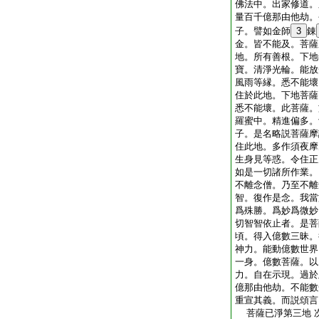
佛法中。出家修道。
量百千億那由他劫。
子。譬如金師
3
錬
金。皆不能及。菩薩
地。所有善根。下地
寶。清淨光輪。能放
風雨等縁。悉不能壞
住於此地。下地菩薩
悉不能壞。此菩薩。
羅蜜中。精進偏多。
子。是名略説菩薩摩
住此地。多作須夜摩
生身見等惑。令住正
如是一切諸所作業。
不離念僧。乃至不離
智。復作是念。我當
爲殊勝。爲妙爲微妙
切智智依止者。是菩
頃。得入億數三昧。
神力。能動億數世界
一身。億數菩薩。以
力。自在示現。過於
億那由他劫。不能數
重宣其義。而説頌言
菩薩已淨第三地 