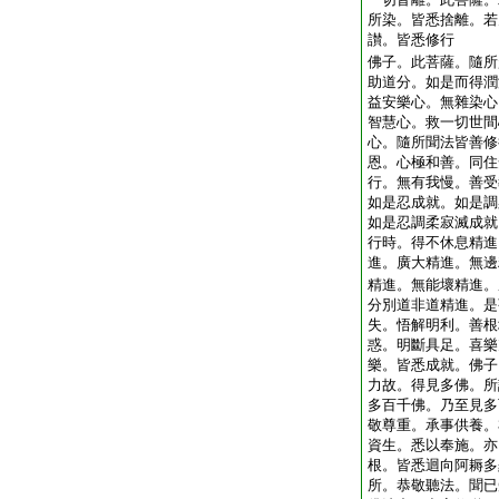
所染。皆悉捨離。若
讃。皆悉修行
佛子。此菩薩。隨所
助道分。如是而得潤
益安樂心。無雜染心
智慧心。救一切世間
心。隨所聞法皆善修
恩。心極和善。同住
行。無有我慢。善受
如是忍成就。如是調
如是忍調柔寂滅成就
行時。得不休息精進
進。廣大精進。無邊
精進。無能壞精進。
分別道非道精進。是
失。悟解明利。善根
惑。明斷具足。喜樂
樂。皆悉成就。佛子
力故。得見多佛。所
多百千佛。乃至見多
敬尊重。承事供養。
資生。悉以奉施。亦
根。皆悉迴向阿耨多
所。恭敬聽法。聞已