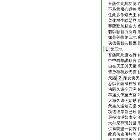
菩薩住此具功徳 
不爲衆魔心退轉 
住此多作焔天王 
普化群生除惡見 
菩薩勤加精進力 
若以願智力所爲 
如是菩薩第四地 
功徳義智共相應 
1
第五地
菩薩聞此勝地行 
空中雨華讃歎言 
自在天王與天衆 
普放種種妙光雲 
天諸
2
采女奏天
悉以菩薩威神故 
佛願久遠今乃滿 
釋迦文佛至天宮 
大海久遠今始動 
衆生久遠始安樂 
功徳彼岸皆已到 
最極清淨如虚空 
大牟尼尊現於世 
供養能盡一切苦 
此應供處供無等 
如是無量諸天女 