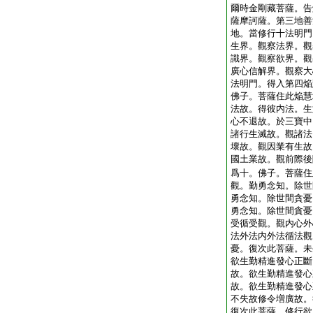
爾時金剛藏菩薩。告
薩摩訶薩。第三地善
地。當修行十法明門
生界。觀察法界。觀
識界。觀察欲界。觀
廣心信解界。觀察大
法明門。得入第四焔
佛子。菩薩住此焔慧
法故。得彼内法。生
心不退故。於三寶中
諸行生滅故。觀諸法
壞故。觀因業有生故
國土業故。觀前際後
爲十。佛子。菩薩住
觀。勤勇念知。除世
勇念知。除世間貪憂
勇念知。除世間貪憂
受循受觀。觀内心外
法外法内外法循法觀
憂。復次此菩薩。未
欲生勤精進發心正斷
故。欲生勤精進發心
故。欲生勤精進發心
不失故修令増廣故。
復次此菩薩。修行欲