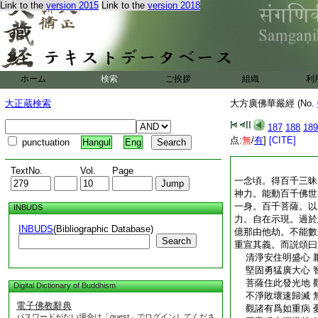
Link to the
version 2015
Link to the
version 2018
ホーム
検索
ご挨拶
組織
利
大正蔵検索
大方廣佛華嚴經 (No.
187
188
189
点:
無
/
有
]
[CITE]
punctuation
Hangul
Eng
TextNo.
Vol.
Page
一念頃。得百千三昧
神力。能動百千佛世
一身。百千菩薩。以
INBUDS
力。自在示現。過於
INBUDS
(Bibliographic Database)
億那由他劫。不能數
Search
重宣其義。而説頌曰
清淨安住明盛心 
堅固勇猛廣大心 
菩薩住此發光地 
Digital Dictionary of Buddhism
不淨敗壞速歸滅 
電子佛教辭典
觀諸有爲如重病 
パスワードがない場合は「guest」でログインしてくださ