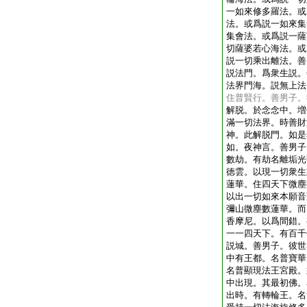
一如來修多羅法。或
法。或爲説一如來集
集會法。或爲説一薩
切薩婆若心海法。或
説一切乘出離法。善
説法門。爲衆生説。
法界門海。説無上法
住普賢行。善男子。
解脱。於念念中。増
滿一切法界。時善財
神。此解脱門。如是
如。夜神言。善男子
數劫。有劫名離垢光
徳雲。以現一切衆生
蓮華。住四天下微塵
以出一切如來本願音
彌山微塵數蓮華。而
香摩尼。以爲間錯。
一一四天下。有百千
説城。善男子。彼世
中有王都。名普寶華
名普顯現法王宮殿。
中出現。其最初佛。
出時。有轉輪王。名