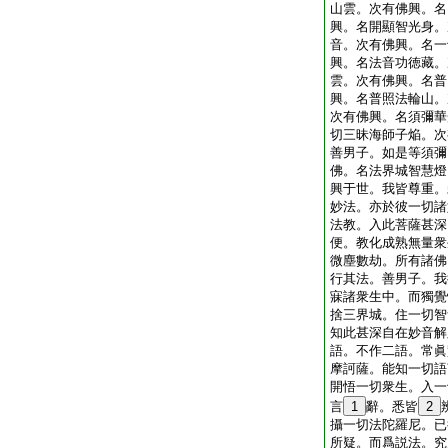
山雲。次有佛興。名
興。名開顯智光身。
音。次有佛興。名一
興。名法音功徳藏。
雲。次有佛興。名普
興。名普照法輪山。
次有佛興。名須彌華
切三昧海師子焔。次
善男子。如是等須彌
佛。名法界城智慧燈
興于世。我皆尊重。
妙法。亦於彼一切諸
法教。入此菩薩甚深
便。教化成熟無量衆
微塵數劫。所有諸佛
行其法。善男子。我
寐諸衆生中。而獨覺
捨三界城。住一切智
知此甚深自在妙音解
語。不作二語。常眞
摩訶薩。能知一切語
開悟一切衆生。入一
言
1
辭。悉皆
2
攝一切法陀羅尼。已
所疑。而爲説法。究