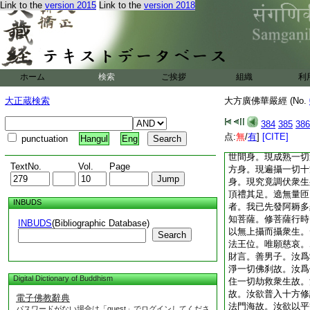
Link to the
version 2015
Link to the
version 2018
無邊諸刹海 佛海
悉在一塵中 此尊
時善財童子。説此偈
慇懃瞻仰。辭退而去
爾時善財童子。隨順
觀察所説法門。一一
ホーム
検索
ご挨拶
組織
利
深心。無量法性。一
擇。相續不斷。其心
大正蔵検索
大方廣佛華嚴經 (No.
一切城夜神所。見彼
尼王師子之座。無數
384
385
386
衆生色相身。現普對
点:
無
/
有
]
[CITE]
punctuation
Hangul
Eng
切世間身。現一切衆
世間身。現成熟一切
TextNo.
Vol.
Page
方身。現遍攝一切十
身。現究竟調伏衆生
頂禮其足。遶無量匝
INBUDS
者。我已先發阿耨多
知菩薩。修菩薩行時
INBUDS
(Bibliographic Database)
以無上攝而攝衆生。
Search
法王位。唯願慈哀。
財言。善男子。汝爲
淨一切佛刹故。汝爲
Digital Dictionary of Buddhism
住一切劫救衆生故。
故。汝欲普入十方修
電子佛教辭典
法門海故。汝欲以平
パスワードがない場合は「guest」でログインしてくださ