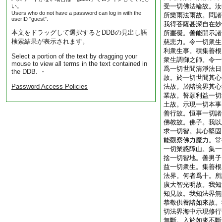
受一切佛法輪故。汝
い。
Users who do not have a password can log in with the
所樂雨法雨故。問諸
userID "guest".
我得菩薩甚深自在妙
本文をドラッグして選択するとDDBの見出し語
所罣礙。善能開示諸
検索結果が表示されます。
慈悲力。令一切衆生
利衆生事。積集善根
Select a portion of the text by dragging your
衆生調御之師。令一
mouse to view all terms in the text contained in
爲一切世間清淨法日
the DDB. ・
故。於一切世間其心
Password Access Policies
法故。於諸境界其心
業故。誓願利益一切
土故。示現一切本事
善行故。恒事一切諸
佛教故。佛子。我以
求一切智。其心堅固
能觀察佛力魔力。常
一切業惑障山。集一
捨一切智地。善男子
益一切衆生。集善根
法界。何者爲十。所
廣大智光明故。我知
知見故。我知法界無
恭敬供養諸如來故。
切法界海中示現修行
無斷。入於如來不斷