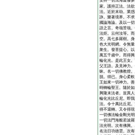
受持一切法海旋修多
家。護持正法。法欲
法。近於末劫。業惑
諍。樂著境界。不求
國論海論。及以一切
語之言。奇哉苦哉。
法炬。云何汝等。而
空。高七多羅樹。身
色大光明網。令無量
衆生。發菩提心。以
萬五千歳中。而得興
輪化光。是此王女。
父王語。及見神力。
昧。名一切佛教燈。
脱。得已。身心柔軟
王如來一切神力。善
時轉輪聖王。隨於如
興隆末法者。豈異人
輪化光比丘尼。即我
法。令十萬比丘尼。
得不退轉。又令得現
一切佛法輪金剛光明
一切法門海般若波羅
法光明。次有佛興。
名法日功徳雲。次有