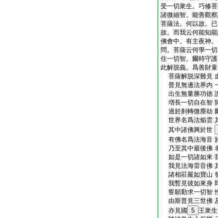
受一切衆生。巧修菩
諸微細智。能善觀察
菩薩法。何以故。已
故。而我云何能知能
佛會中。有主夜神。
問。菩薩云何學一切
住一切智。爾時守護
此解脱義。爲善財童
菩薩解脱深難見 
普見無邊法界内 
出生無量勝功徳 
増長一切自在智 
過於刹轉微塵劫 
世界名爲法焔雲 
其中諸佛興於世
有佛名爲法海音 
乃至其中最後佛 
如是一切諸如來 
我見法海雷音佛 
諸相莊嚴如寶山 
我暫見彼如來身 
誓願勤求一切智 
由斯普見三世佛 
亦見國
5
王衆生