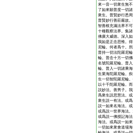
來一音一切衆生無不
了如來願普度一切諸
衆生。普賢妙行悉周
普賢妙行善莊嚴故。
智善根充滿法界不可
十種觀察法界。集諸
佛廣大威徳。深入如
我如是正念思惟。得
尼輪。何者爲十。所
普持一切法陀羅尼輪
輪。普念十方一切佛
名號陀羅尼輪。普入
輪。普入一切諸乘海
生業海陀羅尼輪。疾
生一切智陀羅尼輪。
以十千陀羅尼輪。而
説妙法。善男子。我
爲衆生説思慧法。或
衆生説一有法。或爲
説一如來名海法。或
或爲説一世界海法。
或爲説一佛授記海法
海法。或爲説一如來
一切如來衆會道場海
輪海法。或爲説一切