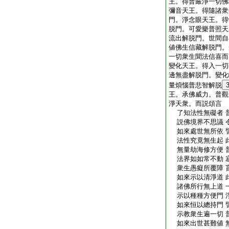
王。得普嚴淨一切佛
彌音天王。得隨諸衆
門。淨念眼天王。得
脱門。可愛樂普照天
流出解脱門。世間自
値佛生信藏解脱門。
一切衆生聞法信喜而
變化天王。得入一切
邊無盡解脱門。變化
量煩惱普悲智解脱
王。承佛威力。普觀
淨天衆。而説頌言
了知法性無礙者 
説佛境界不思議 
如來處世無所依 
法性究竟無生起 
無量劫海修方便 
法界如如常不動 
衆生愚癡所覆障 
如來示以清淨道 
諸佛所行無上道 
示以種種方便門 
如來恒以總持門 
示教衆生遍一切 
如來出世甚難値 