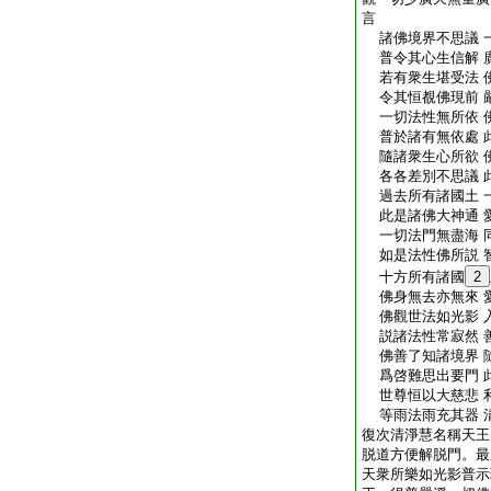
言
諸佛境界不思議 
普令其心生信解 
若有衆生堪受法 
令其恒覩佛現前 
一切法性無所依 
普於諸有無依處 
隨諸衆生心所欲 
各各差別不思議 
過去所有諸國土 
此是諸佛大神通 
一切法門無盡海 
如是法性佛所説 
十方所有諸國
2
佛身無去亦無來 
佛觀世法如光影 
説諸法性常寂然 
佛善了知諸境界 
爲啓難思出要門 
世尊恒以大慈悲 
等雨法雨充其器 
復次清淨慧名稱天王
脱道方便解脱門。最
天衆所樂如光影普示