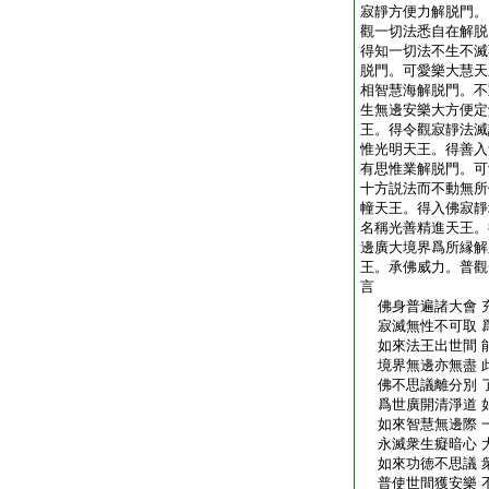
寂靜方便力解脱門。
觀一切法悉自在解脱
得知一切法不生不滅
脱門。可愛樂大慧天
相智慧海解脱門。不
生無邊安樂大方便定
王。得令觀寂靜法滅
惟光明天王。得善入
有思惟業解脱門。可
十方説法而不動無所
幢天王。得入佛寂靜
名稱光善精進天王。
邊廣大境界爲所縁解
王。承佛威力。普觀
言
佛身普遍諸大會 
寂滅無性不可取 
如來法王出世間 
境界無邊亦無盡 
佛不思議離分別 
爲世廣開清淨道 
如來智慧無邊際 
永滅衆生癡暗心 
如來功徳不思議 
普使世間獲安樂 