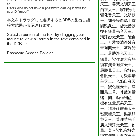
い。
天王。善慧光明天王
Users who do not have a password can log in with the
自在天王。寂靜光明
userID "guest".
變化音天王。光明照
本文をドラッグして選択するとDDBの見出し語
王。如是等而爲上首
検索結果が表示されます。
憐愍衆生。舒光普照
復有無量光音天王。
Select a portion of the text by dragging your
清淨妙光天王。能自
mouse to view all terms in the text contained in
王。可愛樂清淨妙音
the DDB. ・
音遍照天王。甚深光
Password Access Policies
王。最勝淨光天王。
無量。皆住廣大寂靜
復有無量遍淨天王。
最勝見天王。寂靜徳
念眼天王。可愛樂最
主天王。光焔自在天
王。變化幢天王。星
而爲上首。其數無量
諸世間。勤作利益
復有無量廣果天王。
王。清淨莊嚴海天王
智慧幢天王。樂寂靜
慧天王。善種慧光明
廣大清淨光天王。如
量。莫不皆以寂靜之
復有無數大自在天王