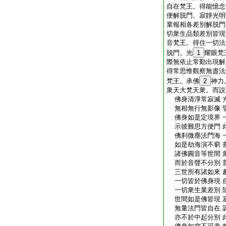
自在梵王。得能憶念
便解脱門。寂靜光明
業報相各差別解脱門
切衆生品類差別皆現
音梵王。得住一切法
脱門。光
1
耀眼梵
際無依止常勤出現解
得常思惟觀察無盡法
梵王。承佛
2
神力
衆天大梵天衆。而説
佛身清淨常寂滅 
無相無行無影像 
佛身如是定境界 
示彼難思方便門 
佛刹微塵法門海 
如是劫海演不窮 
諸佛圓音等世間 
而於音聲不分別 
三世所有諸如來 
一切皆於佛身現 
一切衆生業差別 
世間如是佛皆現 
無量法門皆自在 
亦不於中起分別 