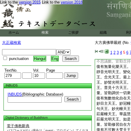
Link to the
version 2015
Link to the
version 2018
復有無量須夜摩天王
愛樂光明天王。無盡
端嚴天王。總持大光
王。輪＊齎天王。光
大名稱天王。如是等
勤修習廣大善根。心
ホーム
検索
ご挨拶
組織
利
復有不可思議數兜率
王。喜樂海髻天王。
大正蔵検索
大方廣佛華嚴經 (No.
天王。可愛樂妙目天
勇健力天王。金剛妙
1
2
3
4
5
6
天王。可愛樂莊嚴天
punctuation
Hangul
Eng
不思議數。皆勤念持
復有無量化樂天王。
TextNo.
Vol.
Page
靜音光明天王。變化
王。念光天王。最上
王。妙髻光明天王。
INBUDS
王。普見十方天王。
量。皆勤調伏一切衆
INBUDS
(Bibliographic Database)
復有無數他化自在天
Search
妙目主天王。妙冠幢
句天王。妙光幢天王
莊嚴幢天王。華蕊慧
Digital Dictionary of Buddhism
莊嚴光明天王。如是
量。皆勤修習自在方
電子佛教辭典
復有不可數大梵天王
パスワードがない場合は「guest」でログインしてくださ