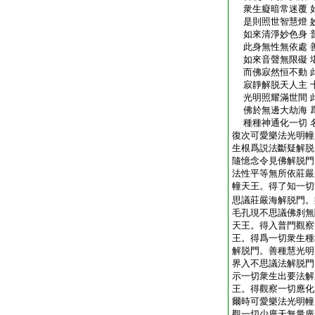
衆生癡暗常迷覆 
是則照世智慧燈 
如來清淨妙色身 
此身無性無依處 
如來音聲無限礙 
而佛寂然恒不動 
寂靜解脱天人主 
光明照耀滿世間 
佛於無邊大劫海 
種種神通化一切 
復次可愛樂法光明幢
生根爲説法斷疑解脱
隨憶念令見佛解脱門
法性平等無所依莊嚴
幢天王。得了知一切
思議莊嚴海解脱門。
毛孔現不思議佛刹無
天王。得入普門觀察
王。得爲一切衆生種
解脱門。善種慧光明
界入不思議法解脱門
示一切衆生出要法解
王。得觀察一切應化
爾時可愛樂法光明幢
觀一切少廣天無量廣