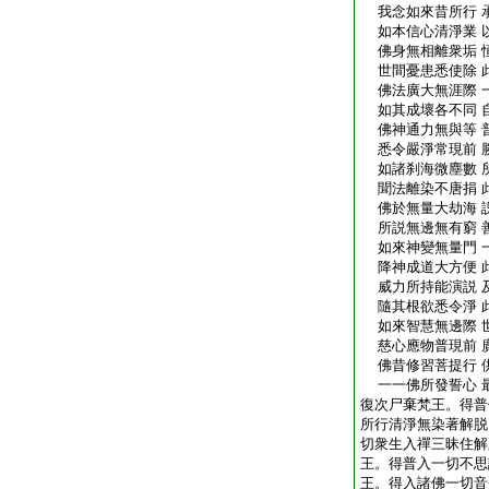
我念如來昔所行 
如本信心清淨業 
佛身無相離衆垢 
世間憂患悉使除 
佛法廣大無涯際 
如其成壞各不同 
佛神通力無與等 
悉令嚴淨常現前 
如諸刹海微塵數 
聞法離染不唐捐 
佛於無量大劫海 
所説無邊無有窮 
如來神變無量門 
降神成道大方便 
威力所持能演説 
隨其根欲悉令淨 
如來智慧無邊際 
慈心應物普現前 
佛昔修習菩提行 
一一佛所發誓心 
復次尸棄梵王。得普
所行清淨無染著解脱
切衆生入禪三昧住解
王。得普入一切不思
王。得入諸佛一切音