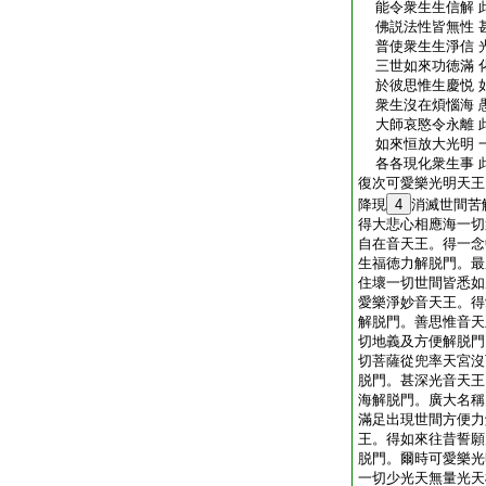
能令衆生生信解 
佛説法性皆無性 
普使衆生生淨信 
三世如來功徳滿 
於彼思惟生慶悦 
衆生沒在煩惱海 
大師哀愍令永離 
如來恒放大光明 
各各現化衆生事 
復次可愛樂光明天王
降現
4
消滅世間苦
得大悲心相應海一切
自在音天王。得一念
生福徳力解脱門。最
住壞一切世間皆悉如
愛樂淨妙音天王。得
解脱門。善思惟音天
切地義及方便解脱門
切菩薩從兜率天宮沒
脱門。甚深光音天王
海解脱門。廣大名稱
滿足出現世間方便力
王。得如來往昔誓願
脱門。爾時可愛樂光
一切少光天無量光天