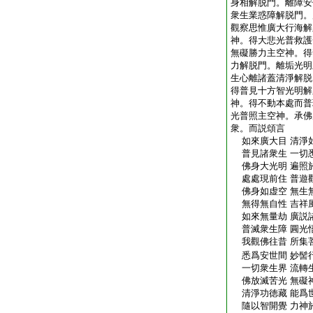
身相解脱門。離障安
衆生業惑障解脱門。
觀察思惟廣大行海解
神。得大悲光普救護
無礙勝力主空神。得
力解脱門。離垢光明
生心離諸蓋清淨解脱
得普見十方智光明解
神。得不動本處而普
光普照主空神。承佛
衆。而説頌言
如來廣大目 清淨
普見諸衆生 一切
佛身大光明 遍照
處處現前住 普遊
佛身如虚空 無生
無得無自性 吉祥
如來無量劫 廣説
普滅衆生障 圓光
我觀佛往昔 所集
悉爲安世間 妙髻
一切衆生界 流轉
佛放滅苦光 無礙
清淨功徳藏 能爲
隨以智開覺 力神