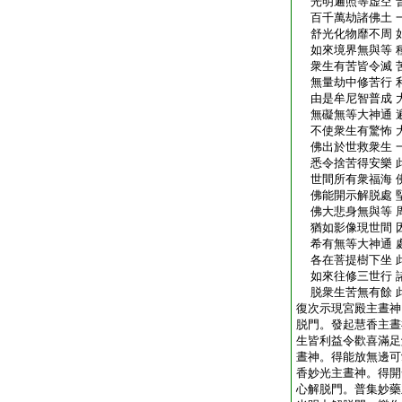
光明遍照等虚空 
百千萬劫諸佛土 
舒光化物靡不周 
如來境界無與等 
衆生有苦皆令滅 
無量劫中修苦行 
由是牟尼智普成 
無礙無等大神通 
不使衆生有驚怖 
佛出於世救衆生 
悉令捨苦得安樂 
世間所有衆福海 
佛能開示解脱處 
佛大悲身無與等 
猶如影像現世間 
希有無等大神通 
各在菩提樹下坐 
如來往修三世行 
脱衆生苦無有餘 
復次示現宮殿主晝神
脱門。發起慧香主晝
生皆利益令歡喜滿足
晝神。得能放無邊可
香妙光主晝神。得開
心解脱門。普集妙藥