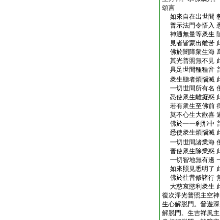
頌言
如來自在出世間 
普示法門令悟入 
神通無量等衆生 
見者皆蒙出離苦 
佛於闇障衆生海 
其光普照無不見 
具足世間種種音 
衆生聽者煩惱滅 
一切世間所有名 
悉使衆生離癡惑 
若有衆生至佛前 
莫不心生大歡喜 
佛於一一刹那中 
悉使衆生煩惱滅 
一切世間諸業海 
普使衆生除業惑 
一切智地無有邊 
如來照見悉明了 
佛於往昔修諸行 
大慈哀愍利衆生 
復次淨光普照主空神
生心解脱門。普遊深
解脱門。生吉祥風主