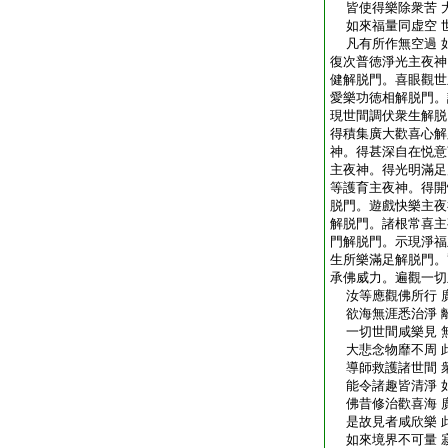
皆使得樂除衆苦 
如來福量同虚空 
凡有所作無空過 
復次普徳淨光主夜神
健解脱門。喜眼觀世
愛樂功徳相解脱門。
現世間調伏衆生解脱
得積集廣大歡喜心解
神。得甚深自在悦意
主夜神。得光明滿足
等護育主夜神。得開
脱門。遊戲快樂主夜
解脱門。諸根常喜主
門解脱門。示現淨福
生所樂滿足解脱門。
承佛威力。遍觀一切
汝等應觀佛所行 
欲海無涯悉治淨 
一切世間咸樂見 
大悲念物靡不周 
導師救護諸世間 
能令諸趣皆清淨 
佛昔修治歡喜海 
是故見者咸欣樂 
如來境界不可量 