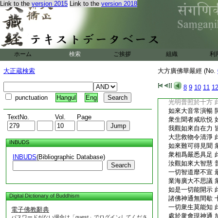
Link to the
version 2015
Link to the
version 2018
羅王。得善觀察一切
動地力緊那羅王。得
解脱門。威猛主緊那
羅心巧攝御解脱門。
羅王。承佛威力。普
頌言
ホーム
検索
ご挨拶
組織
利
世間所有安樂事 
導師利益諸衆生 
大正蔵検索
大方廣佛華嚴經 (No.
出生一切諸喜樂 
能令見者不唐捐 
8
9
10
11
1
佛功徳海無有盡 
punctuation
Hangul
Eng
光明普照於十方 
如來大音常演暢 
TextNo.
Vol.
Page
衆生聞者咸欣悦 
我觀如來自在力 
大悲救物令清淨 
INBUDS
如來難可得見聞 
衆相爲嚴悉具足 
INBUDS
(Bibliographic Database)
汝觀如來大智慧 
Search
一切智道靡不宣 
業海廣大不思議 
如是一切能開示 
Digital Dictionary of Buddhism
諸佛神通無間歇 
一切衆生莫能知 
電子佛教辭典
處於衆會現神通 
パスワードがない場合は「guest」でログインしてくださ