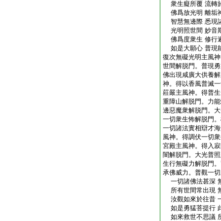
衆生癡所覆 流轉
佛爲放光明 離垢
智慧無邊際 悉現
光明照世間 妙音
佛爲度衆生 修行
如是大願心 普現
復次無礙光明主風神
世間解脱門。普現勇
佛出現咸廣大供養解
神。得以香風普滅一
莊嚴主風神。得普生
重障山解脱門。力能
邊惡魔衆解脱門。大
一切衆生怖解脱門。
一切諸法實相辯才海
風神。得調伏一切衆
宮殿主風神。得入寂
闇解脱門。大光普照
生行無礙力解脱門。
承佛威力。普觀一切
一切諸佛法甚深 
所有世間常出現 
汝觀如來於往昔 
如是勇猛菩提行 
如來救世不思議 