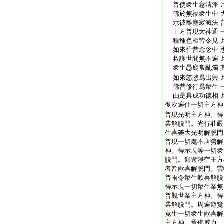
普使衆生意清淨 
佛於無福衆生中 
示彼離塵寂滅法 
十方普現大神通 
種種色相皆令見 
如來往昔念念中 
救護世間無不遍 
衆生愚癡常亂濁 
如來慈愍爲出興 
佛昔修行爲衆生 
由是具成功徳相 
復次遍住一切主方神
普現光明主方神。得
業解脱門。光行莊嚴
生喜樂大光明解脱門
普現一切處不唐勞解
神。得示現等一切衆
脱門。遍遊淨空主方
者皆歡喜解脱門。雲
普雨令衆生歡喜解脱
得示現一切衆生業無
普觀世業主方神。得
業解脱門。周遍遊覽
竟生一切衆生歡喜解
主方神。承佛威力。