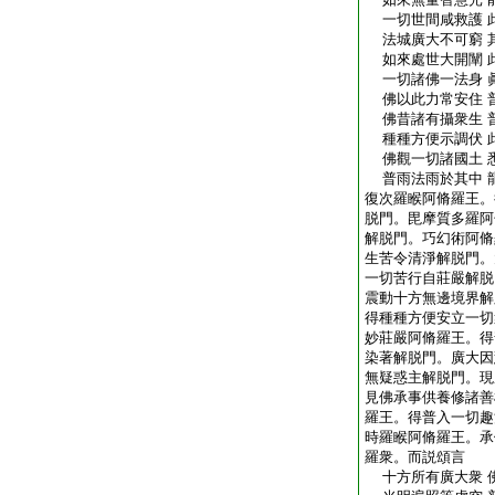
一切世間咸救護 
法城廣大不可窮 
如來處世大開闡 
一切諸佛一法身 
佛以此力常安住 
佛昔諸有攝衆生 
種種方便示調伏 
佛觀一切諸國土 
普雨法雨於其中 
復次羅睺阿脩羅王。
脱門。毘摩質多羅阿
解脱門。巧幻術阿脩
生苦令清淨解脱門。
一切苦行自莊嚴解脱
震動十方無邊境界解
得種種方便安立一切
妙莊嚴阿脩羅王。得
染著解脱門。廣大因
無疑惑主解脱門。現
見佛承事供養修諸善
羅王。得普入一切趣
時羅睺阿脩羅王。承
羅衆。而説頌言
十方所有廣大衆 