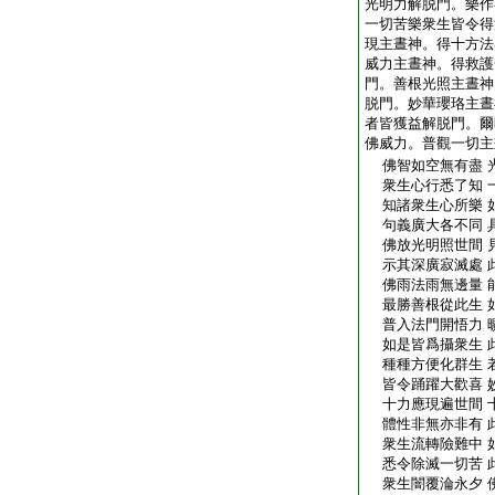
光明力解脱門。樂作
一切苦樂衆生皆令得
現主晝神。得十方法
威力主晝神。得救護
門。善根光照主晝神
脱門。妙華瓔珞主晝
者皆獲益解脱門。爾
佛威力。普觀一切主
佛智如空無有盡 
衆生心行悉了知 
知諸衆生心所樂 
句義廣大各不同 
佛放光明照世間 
示其深廣寂滅處 
佛雨法雨無邊量 
最勝善根從此生 
普入法門開悟力 
如是皆爲攝衆生 
種種方便化群生 
皆令踊躍大歡喜 
十力應現遍世間 
體性非無亦非有 
衆生流轉險難中 
悉令除滅一切苦 
衆生闇覆淪永夕 