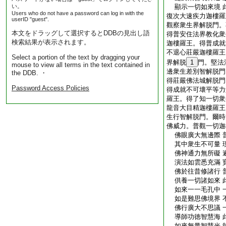
い。
顯示一切如來境 
Users who do not have a password can log in with the
復次大速疾力迦樓羅
userID "guest".
觀察衆生界解脱門。
本文をドラッグして選択するとDDBの見出し語
得普安住法界教化衆
検索結果が表示されます。
迦樓羅王。得普成就
不退心莊嚴迦樓羅王
Select a portion of the text by dragging your
界解脱
1
門。堅法
mouse to view all terms in the text contained in
邊衆生差別智解脱門
the DDB. ・
得莊嚴佛法城解脱門
Password Access Policies
得成就不可壞平等力
羅王。得了知一切衆
龍音大目精迦樓羅王
生行智解脱門。爾時
佛威力。普觀一切迦
佛眼廣大無邊際 
其中衆生不可量 
佛神通力無所礙 
演法如雲悉充滿 
佛於往昔修諸行 
供養一切諸如來 
如來一一毛孔中 
如是難思佛境界 
佛行廣大不思議 
導師功徳智慧海 
如來無量智慧光 