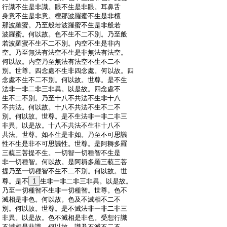
:
行識不生是非識。眼不生是非眼。耳鼻舌
:
身意不生是非意。檀那波羅蜜不生是非檀
:
那波羅蜜。乃至般若波羅蜜不生是非般若
:
波羅蜜。何以故。色不生不二不別。乃至般
:
若波羅蜜不生不二不別。内空不生是非内
:
空。乃至無法有法空不生是非無法有法空。
:
何以故。内空乃至無法有法空不生不二不
:
別。世尊。四念處不生非四念處。何以故。四
:
念處不生不二不別。何以故。世尊。是不生
:
法非一非二非三非異。以是故。四念處不
:
生不二不別。乃至十八不共法不生非十八
:
不共法。何以故。十八不共法不生不二不
:
別。何以故。世尊。是不生法非一非二非三
:
非異。以是故。十八不共法不生非十八不
:
共法。世尊。如不生是非如。乃至不可思議
:
性不生是非不可思議性。世尊。是阿耨多羅
:
三藐三菩提不生。一切智一切種智不生是
:
非一切種智。何以故。是阿耨多羅三藐三菩
:
提乃至一切種智不生不二不別。何以故。世
:
尊。是不
1
生非一非二非三非異。以是故。
:
乃至一切種智不生非一切種智。世尊。色不
:
滅相是非色。何以故。色及不滅相不二不
:
別。何以故。世尊。是不滅法非一非二非三
:
非異。以是故。色不滅相是非色。受想行識
:
不滅相是非識。何以故。識及不滅不二不