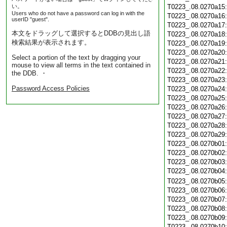
い。
T0223_.08.0270a15
Users who do not have a password can log in with the
T0223_.08.0270a16
userID "guest".
T0223_.08.0270a17
本文をドラッグして選択するとDDBの見出し語
T0223_.08.0270a18
検索結果が表示されます。
T0223_.08.0270a19
T0223_.08.0270a20
Select a portion of the text by dragging your
T0223_.08.0270a21
mouse to view all terms in the text contained in
T0223_.08.0270a22
the DDB. ・
T0223_.08.0270a23
Password Access Policies
T0223_.08.0270a24
T0223_.08.0270a25
T0223_.08.0270a26
T0223_.08.0270a27
T0223_.08.0270a28
T0223_.08.0270a29
T0223_.08.0270b01
T0223_.08.0270b02
T0223_.08.0270b03
T0223_.08.0270b04
T0223_.08.0270b05
T0223_.08.0270b06
T0223_.08.0270b07
T0223_.08.0270b08
T0223_.08.0270b09
T0223_.08.0270b10