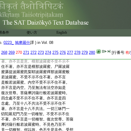
:
沒不悔不驚不怖不畏。是名菩薩行般
:
若波羅蜜。須菩提言。菩薩摩訶薩不見諸法
:
有覺知想。見一切諸法如夢如響如幻如
:
焔如影如化。舍利弗。以是因縁故。菩薩
:
聞作是説。心不沒不悔不驚不怖不畏。
:
須菩提白佛言。世尊。菩薩摩訶薩行般若
用条件
使い方
English
:
波羅蜜如是觀諸法。是時菩薩摩訶薩不
:
受色不示色不住色不著色。亦不言是
o.
0223_
鳩摩羅什
譯 ) in Vol. 08
:
色。受想行識
9
亦不受不示不住不著。亦不
:
言是受想行識。眼不受不示不住不著亦
268
269
270
271
272
273
274
275
276
277
278
279
280
[行番号:
有
/
:
不言是眼。耳鼻舌身意不受不示不住不
:
著。亦不言是意。檀那波羅蜜不受不示不
:
住不著。亦不言是檀那波羅蜜。尸羅波羅
:
蜜羼提波羅蜜毘梨耶波羅蜜禪那波羅蜜般
:
若波羅蜜。不受不示不住不著。亦不言
:
是般若波羅蜜。内空不受不示不住不著。
:
亦不言是内空。乃至無法有法空亦如是
:
復次世尊。菩薩摩訶薩行般若波羅蜜時。
:
四念處不受不示不住不著。亦不言是四
:
念處。乃至十八不共法不受不示不住不
:
著。亦不言是十八不共法。一切三昧門一
:
切陀羅尼門乃至一切種智。不受不示不住
:
不著。亦不言是一切種智。復次世尊。菩薩
:
摩訶薩行般若波羅蜜時。不見色乃至不
:
見一切種智。何以故。色不生是非色。受想