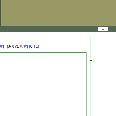
無
] [返り点:
無
/
有
]
[CITE]