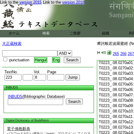
Link to the
version 2015
Link to the
version 2018
T0223_.08.0269c19
T0223_.08.0269c20
T0223_.08.0269c21
T0223_.08.0269c22
T0223_.08.0269c23
T0223_.08.0269c24
ホーム
検索
ご挨拶
組織
利
T0223_.08.0269c25
T0223_.08.0269c26
大正蔵検索
摩訶般若波羅蜜經 (N
T0223_.08.0269c27
T0223_.08.0269c28
265
266
267
T0223_.08.0269c29
punctuation
Hangul
Eng
T0223_.08.0270a01
T0223_.08.0270a02
TextNo.
Vol.
Page
T0223_.08.0270a03
T0223_.08.0270a04
T0223_.08.0270a05
INBUDS
T0223_.08.0270a06
T0223_.08.0270a07
INBUDS
(Bibliographic Database)
T0223_.08.0270a08
Search
T0223_.08.0270a09
T0223_.08.0270a10
T0223_.08.0270a11
Digital Dictionary of Buddhism
T0223_.08.0270a12
T0223_.08.0270a13
電子佛教辭典
T0223_.08.0270a14
パスワードがない場合は「guest」でログインしてくださ