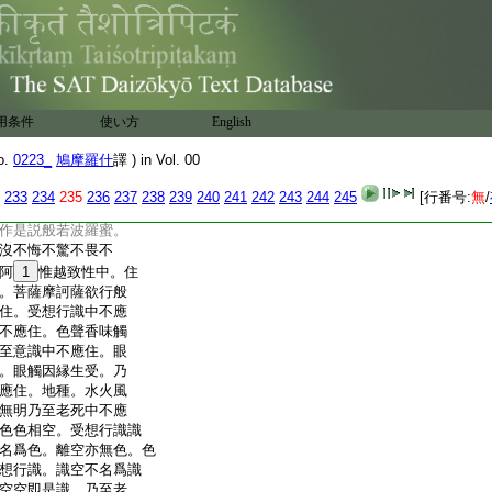
名虚空。亦無法中可
風名。亦無法中可説。
知見名。亦無法中可
字。乃至阿羅漢辟支佛名
如佛
18
名法名。亦無法
不善。若常若無常。若
用条件
使い方
English
。若寂滅若離。若有若
故。心悔一切諸法集散
o.
0223_
鳩摩羅什
譯 ) in Vol. 00
薩作字言是菩薩。世
亦不不住。何以故。是字無
233
234
235
236
237
238
239
240
241
242
243
244
245
[行番号:
無
/
字不住亦不不住。
20
世
作是説般若波羅蜜。
沒不悔不驚不畏不
阿
1
惟越致性中。住
。菩薩摩訶薩欲行般
住。受想行識中不應
不應住。色聲香味觸
至意識中不應住。眼
。眼觸因縁生受。乃
應住。地種。水火風
無明乃至老死中不應
色色相空。受想行識識
名爲色。離空亦無色。色
想行識。識空不名爲識
空空即是識。乃至老