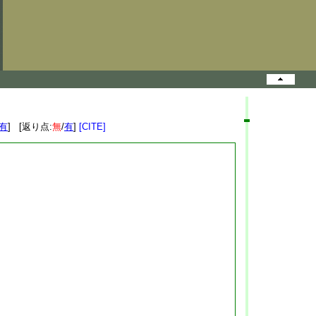
有
] [返り点:
無
/
有
]
[CITE]