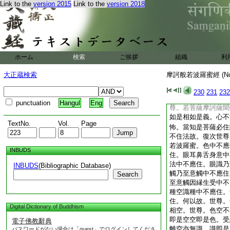
中。亦不可説。譬如
Link to the
version 2015
Link to the
version 2018
説。世尊。如地水火
戒三昧智慧解脱解脱
説。如須陀洹名
17
＊字。亦無法中可説
中可説。所謂若善若
ホーム
検索
ご挨拶
組織
利
苦若樂。若我若無我
無。世尊。我以是義
大正蔵検索
摩訶般若波羅蜜經 (N
相不可得。云何爲菩
尊。是
19
字不住
230
231
232
所有故。以是故。是
punctuation
Hangul
Eng
尊。若菩薩摩訶薩聞
如是相如是義。心不
TextNo.
Vol.
Page
怖。當知是菩薩必住
不住法故。復次世尊
若波羅蜜。色中不應
INBUDS
住。眼耳鼻舌身意中
法中不應住。眼識乃
INBUDS
(Bibliographic Database)
觸乃至意觸中不應住
Search
至意觸因縁生受中不
種空識種中不應住。
住。何以故。世尊。
Digital Dictionary of Buddhism
相空。世尊。色空不
即是空空即是色。受
電子佛教辭典
離空亦無識。識即是
パスワードがない場合は「guest」でログインしてくださ