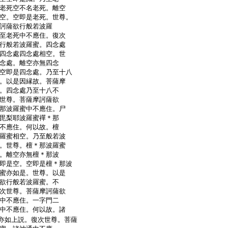
老死空不名老死。離空
空。空即是老死。世尊。
訶薩欲行般若波羅
至老死中不應住。復次
行般若波羅蜜。四念處
四念處四念處相空。世
念處。離空亦無四念
空即是四念處。乃至十八
。以是因縁故。菩薩摩
。四念處乃至十八不
世尊。菩薩摩訶薩欲
那波羅蜜中不應住。尸
毘梨耶波羅蜜禪＊那
不應住。何以故。檀
羅蜜相空。乃至般若波
。世尊。檀＊那波羅蜜
。離空亦無檀＊那波
即是空。空即是檀＊那波
蜜亦如是。世尊。以是
欲行般若波羅蜜。不
次世尊。菩薩摩訶薩欲
中不應住。一字門二
中不應住。何以故。諸
亦如上説。復次世尊。菩薩