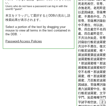
い。
死老死相空。世尊。
Users who do not have a password can log in with the
亦無老死。老死即是
userID "guest".
以是因縁故。菩薩摩
本文をドラッグして選択するとDDBの見出し語
蜜。不應色中住。乃
検索結果が表示されます。
世尊。菩薩摩訶薩欲
中不應住。何以故。
Select a portion of the text by dragging your
尊。四念處空不名四
mouse to view all terms in the text contained in
處。四念處即是空。
the DDB. ・
不共法亦如是。世尊
Password Access Policies
訶薩欲行般若波羅蜜
共法中不應住。復次
行般若波羅蜜。檀＊
羅波羅蜜羼提波羅蜜
波羅蜜般若波羅蜜中
＊那波羅蜜檀＊那波
羅蜜般若波羅蜜相空
空不名檀＊那波羅蜜
羅蜜。檀＊那波羅蜜
羅蜜。乃至般若波羅
因縁故。菩薩摩訶薩
應六波羅蜜中住。復
行般若波羅蜜。文字
字門。如是種種字門
字諸字相空故。
2