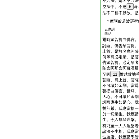
不共法。是名不共法
空法中。不應
6
著
法不二相不動故。是
＊摩訶般若波羅蜜
云摩訶
薩品
爾時須菩提白佛言。
訶薩。佛告須菩提。
上首。是故名摩訶薩
何等爲必定衆。是菩
告須菩提。必定衆者
陀含阿那含阿羅漢辟
至阿
11
惟越致地
菩薩。爲上首。菩薩
不可壞如金剛。當爲
菩提白佛言。世尊。
大心。不可壞如金剛
訶薩應生如是心。我
誓莊嚴。我應當捨一
於一切衆生。我應當
生。令入無餘涅槃。
有乃至一人入涅槃者
諸法不生相。我應當
波羅蜜。我應當學智