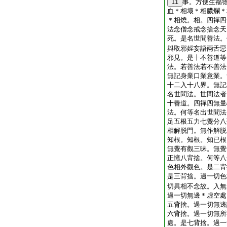
11
事。方便生福
血＊相壞＊相膿爛＊
＊相燒。相。四禪四
法念僧念戒念捨念天
死。是名世間善法。
與取邪婬妄語兩舌惡
邪見。是十不善道等
法。若善法若不善法
無記身業口業意業。
十二入十八界。無記
名世間法。世間法者
十善道。四禪四無量
法。何等名出世間法
足五根五力七覺分八
相解脱門。無作解脱
知根。知根。知已根
無覺有觀三昧。無覺
正憶八背捨。何等八
色相外觀色。是二背
是三背捨。過一切色
切異相不念故。入無
過一切無邊＊虚空處
五背捨。過一切無邊
六背捨。過一切無所
處。是七背捨。過一