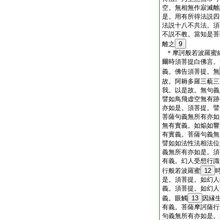
空。無相無作寂滅離
是。用有所得法説四
法説十八不共法。須
不説不教。當知是菩
離之
9
＊摩訶般若波羅蜜
爾時須菩提白佛言。
義。佛告須菩提。無
故。阿耨多羅三藐三
我。以是故。無句義
譬如鳥飛虚空無有跡
亦如是。須菩提。譬
菩薩句義無所有亦如
無有實義。如焔如響
有實義。菩薩句義無
譬如如法性法相法位
義無所有亦如是。須
有義。幻人受想行識
行般若波羅蜜
12
是。須菩提。如幻人
義。須菩提。如幻人
義。眼觸
13
因縁
有義。菩薩摩訶薩行
句義無所有亦如是。