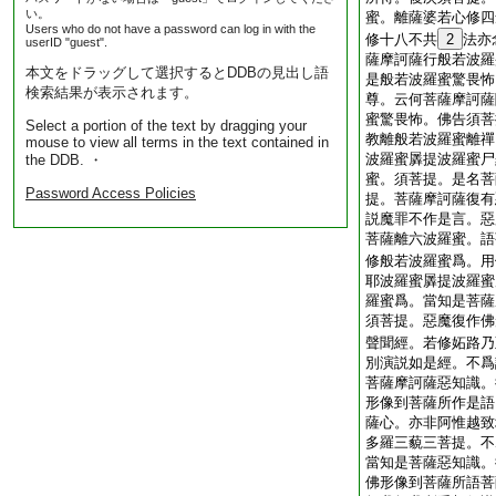
い。
蜜。離薩婆若心修四
Users who do not have a password can log in with the
修十八不共
2
法亦
userID "guest".
薩摩訶薩行般若波羅
本文をドラッグして選択するとDDBの見出し語
是般若波羅蜜驚畏怖
検索結果が表示されます。
尊。云何菩薩摩訶薩
蜜驚畏怖。佛告須菩
Select a portion of the text by dragging your
教離般若波羅蜜離禪
mouse to view all terms in the text contained in
波羅蜜羼提波羅蜜尸
the DDB. ・
蜜。須菩提。是名菩
Password Access Policies
提。菩薩摩訶薩復有
説魔罪不作是言。惡
菩薩離六波羅蜜。語
修般若波羅蜜爲。用
耶波羅蜜羼提波羅蜜
羅蜜爲。當知是菩薩
須菩提。惡魔復作佛
聲聞經。若修妬路乃
別演説如是經。不爲
菩薩摩訶薩惡知識。
形像到菩薩所作是語
薩心。亦非阿惟越致
多羅三藐三菩提。不
當知是菩薩惡知識。
佛形像到菩薩所語菩