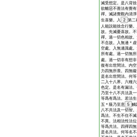
滅受想定。是八背捨
欲離惡不善法有覺有
禪。滅諸覺觀内清淨
生喜樂。入
2
第二
人能説能捨念行樂。
故。先滅憂喜故。不
禪。過一切色相故。
不念故。入無邊＊虚
空處。入無邊識處。
所有處。過一切無所
處。過一切非有想非
復有出世間法。内空
力四無所畏。四無礙
是名出世間法。何等
二入十八界。六種六
色定。是名有漏法。
乃至十八不共法及一
等爲有爲法。若法生
五＊蔭乃至意
5
觸
八不共法及一切智。
爲法。不生不住不滅
不異。法相法性法位
等爲共法。四禪四無
是名共法。何等名不