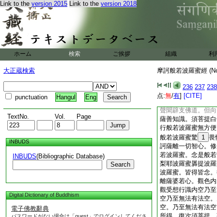
Link to the
version 2015
Link to the
version 2018
離亦不可得。受想行
亦不可得。持是善根
但向一切智。須菩提
識。須菩提。菩薩摩
無常乃至離亦不可得
説無常乃至離亦不可
ホーム
検索
ご挨拶
組織
利
聲聞辟支佛道。但向
薩善知識。須菩提。
大正蔵検索
摩訶般若波羅蜜經 (N
説修四念處法乃至離
根不向聲聞辟支佛道
236
237
238
是名菩薩摩訶薩善知
点:
無
/
有
]
[CITE]
punctuation
Hangul
Eng
共法。修一切智亦不
聲聞辟支佛道。但向
TextNo.
Vol.
Page
薩善知識。須菩提白
行般若波羅蜜無方便
般若波羅蜜驚
1
畏
INBUDS
訶薩離一切智心。修
若波羅蜜。念是般若
INBUDS
(Bibliographic Database)
梨耶波羅蜜羼提波羅
Search
波羅蜜。皆得皆念。
離薩婆若心。觀色内
觀受想行識内空乃至
Digital Dictionary of Buddhism
空乃至無法有法空。
空。乃至無法有法空
電子佛教辭典
所得。復次須菩提。
パスワードがない場合は「guest」でログインしてくださ