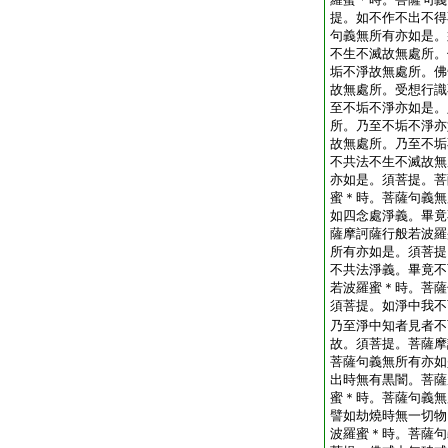
提。如不作不出不得
句義無所有亦如是。
不生不滅故無處所。
垢不淨故無處所。佛
故無處所。受想行識
至不垢不淨亦如是。
所。乃至不垢不淨亦
故無處所。乃至不垢
不共法不生不滅故無
亦如是。須菩提。菩
蜜＊時。菩薩句義無
如四念處淨義。畢竟
薩摩訶薩行般若波羅
所有亦如是。須菩提
不共法淨義。畢竟不
若波羅蜜＊時。菩薩
須菩提。如淨中我不
乃至淨中知者見者不
故。須菩提。菩薩摩
菩薩句義無所有亦如
出時無有黒闇。菩薩
蜜＊時。菩薩句義無
譬如劫燒時無一切物
波羅蜜＊時。菩薩句