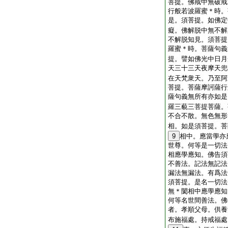
菩提。佛戒中無破戒
行般若波羅蜜＊時。
是。須菩提。如佛定
癡。佛解脱中無不解
不解脱知見。須菩提
羅蜜＊時。菩薩句義
提。譬如佛光中日月
天三十三天夜摩天兜
在天梵衆天。乃至阿
菩提。菩薩摩訶薩行
薩句義無所有亦如是
羅三藐三菩提菩薩。
不合不散。無色無形
相。如是須菩提。菩
9
相中。應當學亦
世尊。何等是一切法
相應學應知。佛告須
不善法。記法無記法
漏法無漏法。有爲法
須菩提。是名一切法
無＊閡相中應學應知
何等名世間善法。佛
者。孝順父母。供養
布施福處。持戒福處