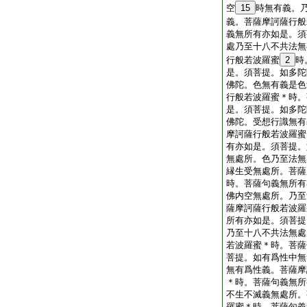
空
15
時無有義。
義。菩薩摩訶薩行般
義無所有亦如是。須
處乃至十八不共法無
行般若波羅蜜
2
時
是。須菩提。如多陀
佛陀。色無有義是色
行般若波羅蜜＊時。
是。須菩提。如多陀
佛陀。受想行識無有
摩訶薩行般若波羅蜜
有亦如是。須菩提。
無處所。色乃至法無
縁生受無處所。菩薩
時。菩薩句義無所有
佛内空無處所。乃至
薩摩訶薩行般若波羅
所有亦如是。須菩提
乃至十八不共法無處
若波羅蜜＊時。菩薩
菩提。如有爲性中無
無有爲性義。菩薩摩
＊時。菩薩句義無所
不生不滅義無處所。
羅蜜＊時。菩薩句義