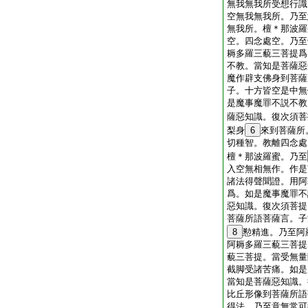
無我無我所受想行識
空無我無我所。乃至
無我所。檀＊那波羅
空。四念處空。乃至
耨多羅三藐三菩提爲
不教。當知是菩薩惡
魔作辟支佛身到菩薩
子。十方皆空是中無
是魔事魔罪不説不教
薩惡知識。復次須菩
梨身
6
來到菩薩所
切種智。教離四念處
檀＊那波羅蜜。乃至
入空無相無作。作是
諸法得聲聞證。用阿
爲。如是魔事魔罪不
惡知識。復次須菩提
菩薩所語菩薩言。子
8
懃精進。乃至阿
阿耨多羅三藐三菩提
藐三菩提。當受無量
截脚受諸苦痛。如是
當知是菩薩惡知識。
比丘形像到菩薩所語
得法。乃至意無常可