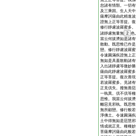
怠諸有情類。一切有
及三乘因。生人天中
薩摩訶薩由此精進波
證無上正等菩提。復
修行靜慮波羅蜜多。
諸靜慮無量無
2
色
當云何拔濟如是諸有
散動。既思惟已作是
戀。修行靜慮波羅蜜
令速圓滿疾證無上正
無如是具蓋散動諸有
入出諸靜慮等微妙勝
薩由此靜慮波羅蜜多
正等菩提。復次善現
若波羅蜜多。見諸有
正見倶失。撥無善惡
一執異。倶不倶等種
思惟。我當云何拔濟
離惡見邪執。既思惟
無所顧戀。修行般若
淨佛土。令速圓滿疾
土中得無如是惡慧邪
情成就正見。種種妙
菩薩摩訶薩由此般若