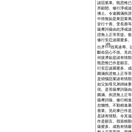
諸惡業果。既思惟已
所顧戀。修行淨戒波
佛土。令速圓滿疾證
中得無如是衆惡業果
皆行十善。受長壽等
薩摩訶薩由此淨戒波
證無上正等菩提。復
修行安忍波羅蜜多。
出矛
毀罵凌辱。
斷命惡心不捨。見此
何拔濟如是諸有情類
既思惟已作是願言。
行安忍波羅蜜多。成
圓滿疾證無上正等菩
是煩惱惡業諸有情類
如父如母兄弟姉妹妻
現。是菩薩摩訶薩由
圓滿。疾證無上正等
薩摩訶薩。修行精進
怠懶惰。不勤精進棄
善業。見此事已作是
是諸有情類。令其遠
作是願言。我當精勤
薩蜜多。成熟有情嚴
無上正等菩提。我佛