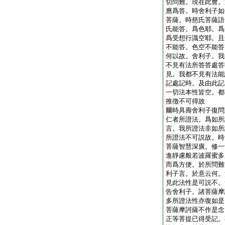
切問難。現在此會。
應爲答。時舍利子如
菩薩。時慈氏菩薩語
氏能答。爲色耶。爲
爲受想行識空耶。且
不能答。色空不能答
何以故。舍利子。我
不見有法所答答處答
見。我都不見有法能
記處記時。及由此記
一切法本性皆空。都
推徴不可得故
爾時具壽舍利子復問
仁者所證法。爲如所
言。我所證法非如所
所證法不可説故。時
菩薩智慧深廣。修一
進靜慮般若波羅蜜多
而爲方便。於所問難
利子言。於意云何。
見此法性是可説不。
告舍利子。諸菩薩摩
多所證法性亦復如是
菩薩摩訶薩不作是念
正等菩提已得受記。