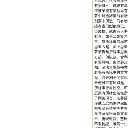
善現言。諸菩薩摩訶
有損減不。佛説有爲
何彼業能有増益亦有
夢中所造諸業能有増
別夢中所造。乃有増
諸有晝日斷他命已。
自慶快。或復有人夢
歡喜。如是二業於意
言。無所縁事若思若
思業方起。夢中思業
夢若覺無所縁事思業
方起。何以故。舍利
有覺慧轉。由此起染
知。諸法無覺慧轉亦
若覺有所縁事思業方
起。時舍利子問善現
云何可言有所縁起。
所縁事皆自性空。而
思業有所縁生若無所
子問善現言。若菩薩
淨戒安忍精進靜慮般
根與諸有情平等共有
是菩薩摩訶薩爲實迴
不。善現報言。慈氏
不退轉記。唯隔一生