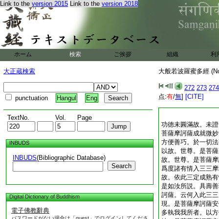
Link to the
version 2015
Link to the
version 2018
ホーム
検索
ご挨拶
組織
利
大正蔵検索
大般若波羅蜜多經 (N
272
273
274
点:
有
/
無
]
[CITE]
punctuation
Hangul
Eng
TextNo.
Vol.
Page
功徳未圓滿故。未證
菩薩摩訶薩成就微妙
方便善巧。於一切法
INBUDS
以故。世尊。是菩薩
INBUDS
(Bibliographic Database)
故。世尊。是菩薩摩
Search
爲度諸有情入三三摩
故。依此三定成熟有
是如汝所説。具壽善
訶薩。云何入此三三
Digital Dictionary of Buddhism
現。是菩薩摩訶薩安
電子佛教辭典
多執我我所者。以方
パスワードがない場合は「guest」でログインしてくださ