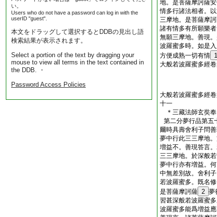
地。是菩薩摩訶薩安
い。
情多行諸法相者。以
Users who do not have a password can log in with the
userID "guest".
三摩地。是菩薩摩訶
諸有情多有所願樂者
本文をドラッグして選択するとDDBの見出し語
無願三摩地。善現。
検索結果が表示されます。
波羅蜜多時。如是入
Select a portion of the text by dragging your
方便成熟一切有情
mouse to view all terms in the text contained in
大般若波羅蜜多經卷
the DDB. ・
Password Access Policies
大般若波羅蜜多經卷
十一
＊三藏法師玄奘
第二分夢行品第五
爾時具壽舍利子問善
夢中行此三三摩地。
増益不。善現答言。
三三摩地。於深般若
夢中行亦有増益。何
中無差別故。舍利子
若波羅蜜多。既名修
是菩薩摩訶薩
2
夢
習甚深般若波羅蜜多
波羅蜜多能爲増益應