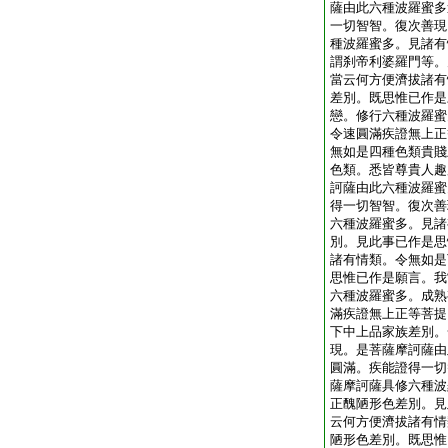
薩由此六種波羅蜜多
一切智智。復次善現
種波羅蜜多。見諸有
謂刹帝利婆羅門等。
當云何方便濟拔諸有
差別。既思惟已作是
戀。修行六種波羅蜜
令速圓滿疾證無上正
無如是四種色類貴賤
色類。悉皆尊貴人趣
訶薩由此六種波羅蜜
得一切智智。復次善
六種波羅蜜多。見諸
別。見此事已作是思
諸有情類。令無如是
思惟已作是願言。我
六種波羅蜜多。成熟
滿疾證無上正等菩提
下中上品家族差別。
現。是菩薩摩訶薩由
圓滿。疾能證得一切
薩摩訶薩具修六種波
正醜陋形色差別。見
云何方便濟拔諸有情
陋形色差別。既思惟