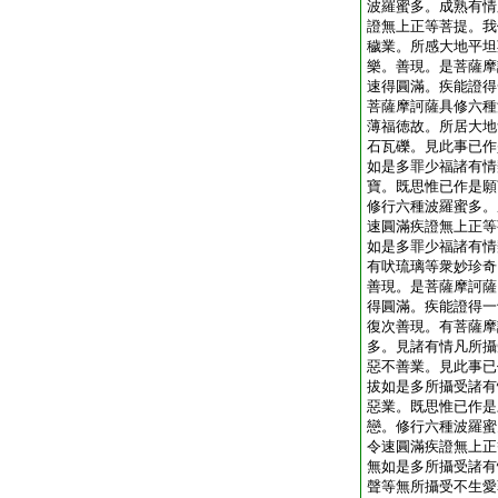
波羅蜜多。成熟有情
證無上正等菩提。我
穢業。所感大地平坦
樂。善現。是菩薩摩
速得圓滿。疾能證得
菩薩摩訶薩具修六種
薄福徳故。所居大地
石瓦礫。見此事已作
如是多罪少福諸有情
寶。既思惟已作是願
修行六種波羅蜜多。
速圓滿疾證無上正等
如是多罪少福諸有情
有吠琉璃等衆妙珍奇
善現。是菩薩摩訶薩
得圓滿。疾能證得一
復次善現。有菩薩摩
多。見諸有情凡所攝
惡不善業。見此事已
拔如是多所攝受諸有
惡業。既思惟已作是
戀。修行六種波羅蜜
令速圓滿疾證無上正
無如是多所攝受諸有
聲等無所攝受不生愛