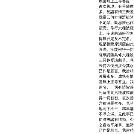
疾證無上正等菩提
復次善現。有菩薩摩
多。見諸有情三聚差
我當云何方便濟拔諸
不定聚。既思惟已作
顧戀。修行六種波羅
土。令速圓滿疾證無
得無邪定及不定名。
現是菩薩摩訶薩由此
圓滿。疾能證得一切
薩摩訶薩具修六種波
三惡趣受諸劇苦。見
云何方便濟拔令其永
已作是願言。我當精
波羅蜜多。成熟有情
證無上正等菩提。我
趣名。一切有情皆善
訶薩由此六種波羅蜜
得一切智智。復次善
六種波羅蜜多。見諸
地高下不平。塠阜溝
不淨充滿。見此事已
便濟拔諸有情類。令
之處地平如掌。無諸
已作是願言。我當精