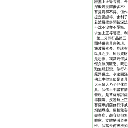
證無上正等菩提。舍
深般若波羅蜜多不生
菩提爲得不得。但作
提定當證得。舍利子
若波羅蜜多聞甚深法
不沈不沒亦不憂悔。
求無上正等菩提。利
第二分願行品第五
爾時佛告具壽善現。
施波羅蜜多。見諸有
臥具乏少。所欲資財
是思惟。我當云何拔
慳貪無所匱乏。既思
勤無所顧戀。修行布
嚴淨佛土。令速圓滿
佛土中得無如是資具
大王衆天乃至他化自
具。我佛土中諸有情
善現。是菩薩摩訶薩
得圓滿。疾證無上正
菩薩摩訶薩修行淨戒
煩惱熾盛。更相殺害
壽多病。顏容顦顇無
賤家。支體缺減衆事
惟。我當云何拔濟如