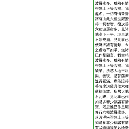
波羅蜜多。成熟有情
證無上正等菩提。我
趣名。一切有情皆善
訶薩由此六種波羅蜜
得一切智智。復次善
六種波羅蜜多。見諸
地高下不平。塠阜溝
不淨充滿。見此事已
便濟拔諸有情類。令
之處地平如掌。無諸
已作是願言。我當精
波羅蜜多。成熟有情
證無上正等菩提。我
穢業。所感大地平坦
樂。善現。是菩薩摩
速得圓滿。疾能證得
菩薩摩訶薩具修六種
薄福徳故。所居大地
石瓦礫。見此事已作
如是多罪少福諸有情
寶。既思惟已作是願
修行六種波羅蜜多。
速圓滿疾證無上正等
如是多罪少福諸有情
有吠琉璃等衆妙珍奇