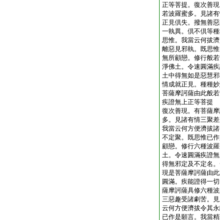
正等菩提。復次善現
若波羅蜜多。見諸有
正見倶失。撥無善惡
一執異。倶不倶等種
思惟。我當云何拔濟
離惡見邪執。既思惟
無所顧戀。修行般若
淨佛土。令速圓滿疾
土中得無如是惡慧邪
情成就正見。種種妙
菩薩摩訶薩由此般若
疾證無上正等菩提
復次善現。有菩薩摩
多。見諸有情三聚差
我當云何方便濟拔諸
不定聚。既思惟已作
顧戀。修行六種波羅
土。令速圓滿疾證無
得無邪定及不定名。
現是菩薩摩訶薩由此
圓滿。疾能證得一切
薩摩訶薩具修六種波
三惡趣受諸劇苦。見
云何方便濟拔令其永
已作是願言。我當精