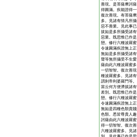
善現。是菩薩摩訶薩
得圓滿。疾能證得一
復次善現。有菩薩摩
多。見諸有情凡所攝
惡不善業。見此事已
拔如是多所攝受諸有
惡業。既思惟已作是
戀。修行六種波羅蜜
令速圓滿疾證無上正
無如是多所攝受諸有
聲等無所攝受不生愛
薩由此六種波羅蜜多
一切智智。復次善現
種波羅蜜多。見諸有
謂刹帝利婆羅門等。
當云何方便濟拔諸有
差別。既思惟已作是
戀。修行六種波羅蜜
令速圓滿疾證無上正
無如是四種色類貴賤
色類。悉皆尊貴人趣
訶薩由此六種波羅蜜
得一切智智。復次善
六種波羅蜜多。見諸
別。見此事已作是思