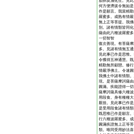
胎卵及濕化生。見此
何方便濟拔令無如是
作是願言。我當精勤
羅蜜多。成熟有情嚴
無上正等菩提。我佛
別。諸有情類皆同化
薩由此六種波羅蜜多
一切智智
復次善現。有菩薩摩
多。見諸有情無五通
見此事已作是思惟。
令獲得五神通慧。既
精勤無所顧戀。修行
情嚴淨佛土。令速圓
我佛土中諸有情類。
現。是菩薩摩訶薩由
圓滿。疾能證得一切
薩摩訶薩具修六種波
用段食。身有種種大
厭捨。見此事已作是
是受用段食諸有情類
既思惟已作是願言。
行六種波羅蜜多。成
圓滿疾證無上正等菩
類。唯同受用妙法喜