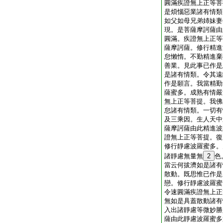
圓滿疾證無上正等菩
是煩惱惡業諸有情類
如父如母兄弟姉妹妻
現。是菩薩摩訶薩由
圓滿。疾證無上正等
薩摩訶薩。修行精進
怠懶惰。不勤精進棄
善業。見此事已作是
是諸有情類。令其遠
作是願言。我當精勤
薩蜜多。成熟有情嚴
無上正等菩提。我佛
怠諸有情類。一切有
及三乘因。生人天中
薩摩訶薩由此精進波
證無上正等菩提。復
修行靜慮波羅蜜多。
諸靜慮無量無
2
色
當云何拔濟如是諸有
散動。既思惟已作是
戀。修行靜慮波羅蜜
令速圓滿疾證無上正
無如是具蓋散動諸有
入出諸靜慮等微妙勝
薩由此靜慮波羅蜜多