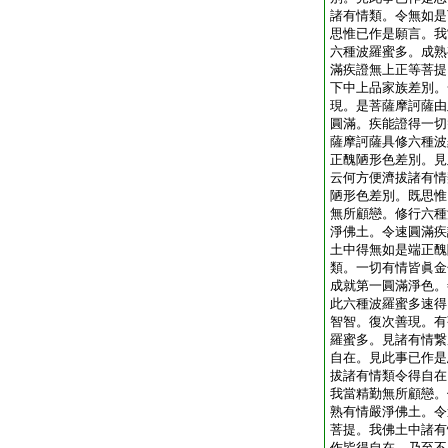
諸有情類。令無如是
思惟已作是願言。我
六種波羅蜜多。成熟
滿疾證無上正等菩提
下中上品家族差別。
現。是菩薩摩訶薩由
圓滿。疾能證得一切
薩摩訶薩具修六種波
正醜陋形色差別。見
云何方便濟拔諸有情
陋形色差別。既思惟
無所顧戀。修行六種
淨佛土。令速圓滿疾
土中得無如是端正醜
類。一切有情皆眞金
成就第一圓滿淨色。
此六種波羅蜜多速得
智智。復次善現。有
羅蜜多。見諸有情繋
自在。見此事已作是
拔諸有情類令得自在
我當精勤無所顧戀。
熟有情嚴淨佛土。令
菩提。我佛土中諸有
作皆得自在。乃至不