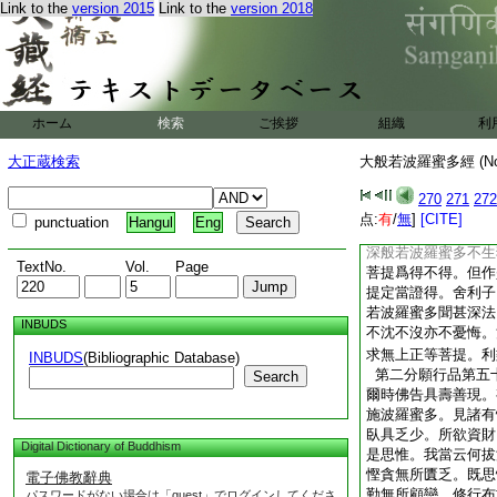
Link to the
version 2015
Link to the
version 2018
言。我所證法非如所
所證法不可説故。時
菩薩智慧深廣。修一
進靜慮般若波羅蜜多
而爲方便。於所問難
利子言。於意云何。
ホーム
検索
ご挨拶
組織
利
見此法性是可説不。
告舍利子。諸菩薩摩
大正蔵検索
大般若波羅蜜多經 (N
多所證法性亦復如是
菩薩摩訶薩不作是念
270
271
272
正等菩提已得受記。
点:
有
/
無
]
[CITE]
punctuation
Hangul
Eng
證無上正等菩提。舍
深般若波羅蜜多不生
TextNo.
Vol.
Page
菩提爲得不得。但作
提定當證得。舍利子
若波羅蜜多聞甚深法
INBUDS
不沈不沒亦不憂悔。
求無上正等菩提。利
INBUDS
(Bibliographic Database)
第二分願行品第五
Search
爾時佛告具壽善現。
施波羅蜜多。見諸有
臥具乏少。所欲資財
Digital Dictionary of Buddhism
是思惟。我當云何拔
慳貪無所匱乏。既思
電子佛教辭典
勤無所顧戀。修行布
パスワードがない場合は「guest」でログインしてくださ