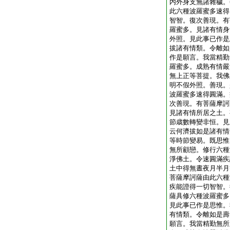
内外身支無諸雜穢。
此六種波羅蜜多速得
智智。復次善現。有
羅蜜多。見諸有情身
外照。見此事已作是
拔諸有情類。令離如
作是願言。我當精勤
羅蜜多。成熟有情嚴
無上正等菩提。我佛
明不假外照。善現。
波羅蜜多速得圓滿。
次善現。有菩薩摩訶
見諸有情所居之土。
節歳數轉變非恒。見
云何濟拔如是諸有情
等時節變易。既思惟
無所顧戀。修行六種
淨佛土。令速圓滿疾
土中得無晝夜月半月
菩薩摩訶薩由此六種
疾能證得一切智智。
薩具修六種波羅蜜多
見此事已作是思惟。
有情類。令離如是壽
願言。我當精勤無所