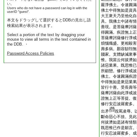
い。
嚴淨佛土。令速圓滿
Users who do not have a password can log in with the
佛土中得無如是資具
userID "guest".
大王衆天乃至他化自
本文をドラッグして選択するとDDBの見出し語
具。我佛土中諸有情
検索結果が表示されます。
善現。是菩薩摩訶薩
得圓滿。疾證無上正
Select a portion of the text by dragging your
菩薩摩訶薩修行淨戒
mouse to view all terms in the text contained in
煩惱熾盛。更相殺害
the DDB. ・
壽多病。顏容顦顇無
Password Access Policies
賤家。支體缺減衆事
惟。我當云何拔濟如
諸惡業果。既思惟已
所顧戀。修行淨戒波
佛土。令速圓滿疾證
中得無如是衆惡業果
皆行十善。受長壽等
薩摩訶薩由此淨戒波
證無上正等菩提。復
修行安忍波羅蜜多。
出矛
毀罵凌辱。
斷命惡心不捨。見此
何拔濟如是諸有情類
既思惟已作是願言。
行安忍波羅蜜多。成