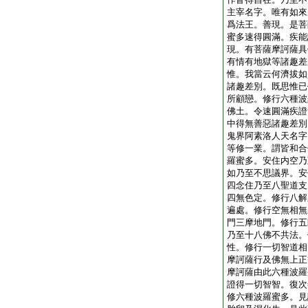
主宰名字。唯有如來
爲法王。善現。是菩
蜜多速得圓滿。疾能
現。有菩薩摩訶薩具
有情有地獄等諸趣差
惟。我當云何濟拔如
諸趣差別。既思惟已
所顧戀。修行六種波
佛土。令速圓滿疾證
中得無善惡諸趣差別
鬼界阿素洛人天名字
等修一業。謂皆和合
羅蜜多。安住内空乃
如乃至不思議界。安
四念住乃至八聖道支
四無色定。修行八解
遍處。修行空無相無
門三摩地門。修行五
乃至十八佛不共法。
性。修行一切智道相
摩訶薩行及佛無上正
摩訶薩由此六種波羅
證得一切智智。復次
修六種波羅蜜多。見