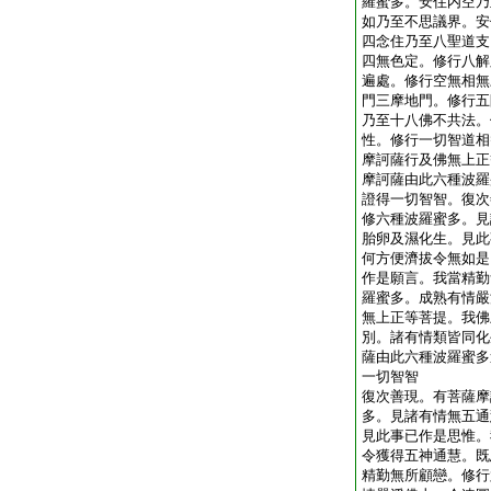
羅蜜多。安住内空乃
如乃至不思議界。安
四念住乃至八聖道支
四無色定。修行八解
遍處。修行空無相無
門三摩地門。修行五
乃至十八佛不共法。
性。修行一切智道相
摩訶薩行及佛無上正
摩訶薩由此六種波羅
證得一切智智。復次
修六種波羅蜜多。見
胎卵及濕化生。見此
何方便濟拔令無如是
作是願言。我當精勤
羅蜜多。成熟有情嚴
無上正等菩提。我佛
別。諸有情類皆同化
薩由此六種波羅蜜多
一切智智
復次善現。有菩薩摩
多。見諸有情無五通
見此事已作是思惟。
令獲得五神通慧。既
精勤無所顧戀。修行