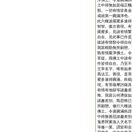
土中得無如是端正醜
類。一切有情皆眞金
成就第一圓滿淨色。
此六種波羅蜜多速得
智智。復次善現。有
羅蜜多。見諸有情繋
自在。見此事已作是
拔諸有情類令得自在
我當精勤無所顧戀。
熟有情嚴淨佛土。令
菩提。我佛土中諸有
作皆得自在。乃至不
主宰名字。唯有如來
爲法王。善現。是菩
蜜多速得圓滿。疾能
現。有菩薩摩訶薩具
有情有地獄等諸趣差
惟。我當云何濟拔如
諸趣差別。既思惟已
所顧戀。修行六種波
佛土。令速圓滿疾證
中得無善惡諸趣差別
鬼界阿素洛人天名字
等修一業。謂皆和合