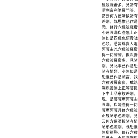
種波羅蜜多。見諸有
謂刹帝利婆羅門等。
當云何方便濟拔諸有
差別。既思惟已作是
戀。修行六種波羅蜜
令速圓滿疾證無上正
無如是四種色類貴賤
色類。悉皆尊貴人趣
訶薩由此六種波羅蜜
得一切智智。復次善
六種波羅蜜多。見諸
別。見此事已作是思
諸有情類。令無如是
思惟已作是願言。我
六種波羅蜜多。成熟
滿疾證無上正等菩提
下中上品家族差別。
現。是菩薩摩訶薩由
圓滿。疾能證得一切
薩摩訶薩具修六種波
正醜陋形色差別。見
云何方便濟拔諸有情
陋形色差別。既思惟
無所顧戀。修行六種
淨佛土。令速圓滿疾