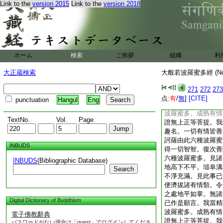
Link to the
version 2015
Link to the
version 2018
多。見諸有情三聚差
我當云何方便濟拔諸
不定聚。既思惟已作
顧戀。修行六種波羅
土。令速圓滿疾證無
得無邪定及不定名。
ホーム
検索
ご挨拶
組織
利
現是菩薩摩訶薩由此
圓滿。疾能證得一切
大正蔵検索
大般若波羅蜜多經 (N
薩摩訶薩具修六種波
三惡趣受諸劇苦。見
271
272
273
云何方便濟拔令其永
点:
有
/
無
]
[CITE]
punctuation
Hangul
Eng
已作是願言。我當精
波羅蜜多。成熟有情
TextNo.
Vol.
Page
證無上正等菩提。我
趣名。一切有情皆善
訶薩由此六種波羅蜜
INBUDS
得一切智智。復次善
六種波羅蜜多。見諸
INBUDS
(Bibliographic Database)
地高下不平。塠阜溝
Search
不淨充滿。見此事已
便濟拔諸有情類。令
之處地平如掌。無諸
Digital Dictionary of Buddhism
已作是願言。我當精
波羅蜜多。成熟有情
電子佛教辭典
證無上正等菩提。我
パスワードがない場合は「guest」でログインしてくださ