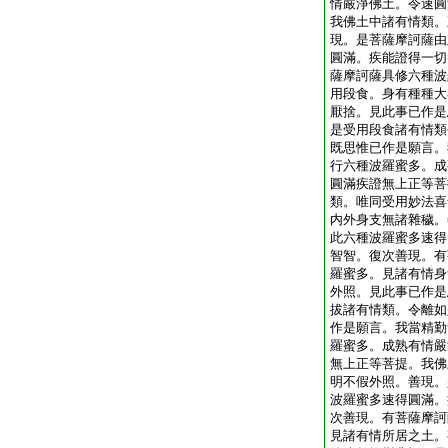
情嚴淨佛土。令速圓
我佛土中諸有情類。
現。是菩薩摩訶薩由
圓滿。疾能證得一切
薩摩訶薩具修六種波
用段食。身有種種大
厭捨。見此事已作是
是受用段食諸有情類
既思惟已作是願言。
行六種波羅蜜多。成
圓滿疾證無上正等菩
類。唯同受用妙法喜
内外身支無諸雜穢。
此六種波羅蜜多速得
智智。復次善現。有
羅蜜多。見諸有情身
外照。見此事已作是
拔諸有情類。令離如
作是願言。我當精勤
羅蜜多。成熟有情嚴
無上正等菩提。我佛
明不假外照。善現。
波羅蜜多速得圓滿。
次善現。有菩薩摩訶
見諸有情所居之土。