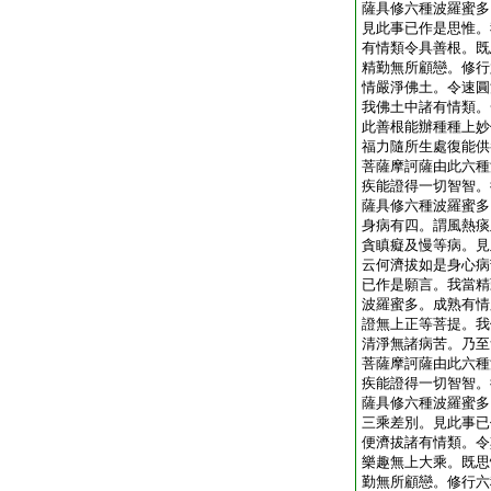
薩具修六種波羅蜜多
見此事已作是思惟。
有情類令具善根。既
精勤無所顧戀。修行
情嚴淨佛土。令速圓
我佛土中諸有情類。
此善根能辦種種上妙
福力隨所生處復能供
菩薩摩訶薩由此六種
疾能證得一切智智。
薩具修六種波羅蜜多
身病有四。謂風熱痰
貪瞋癡及慢等病。見
云何濟拔如是身心病
已作是願言。我當精
波羅蜜多。成熟有情
證無上正等菩提。我
清淨無諸病苦。乃至
菩薩摩訶薩由此六種
疾能證得一切智智。
薩具修六種波羅蜜多
三乘差別。見此事已
便濟拔諸有情類。令
樂趣無上大乘。既思
勤無所顧戀。修行六