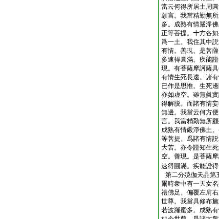
當云何得所居土周圓
願言。我當精勤無所
多。成熟有情嚴淨佛
正等菩提。十方各如
爲一土。我住其中説
有情。善現。是菩薩
多速得圓滿。疾能證
現。有菩薩摩訶薩具
有情生死長遠。諸有
已作是思惟。生死邊
亦如虚空。雖無眞實
得解脱。而諸有情妄
無邊。我當云何方便
言。我當精勤無所顧
成熟有情嚴淨佛土。
等菩提。爲諸有情説
大苦。亦令證知生死
空。善現。是菩薩摩
速得圓滿。疾能證得
第二分殑伽天品第
爾時衆中有一天女名
禮佛足。偏覆左肩右
世尊。我當具修布施
若波羅蜜多。成熟有
如今世尊。爲諸大衆