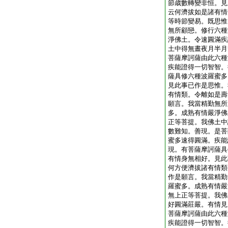
節歳數轉變非恒。見
云何濟拔如是諸有情
等時節變易。既思惟
無所顧戀。修行六種
淨佛土。令速圓滿疾
土中得無晝夜月半月
菩薩摩訶薩由此六種
疾能證得一切智智。
薩具修六種波羅蜜多
見此事已作是思惟。
有情類。令離如是壽
願言。我當精勤無所
多。成熟有情嚴淨佛
正等菩提。我佛土中
數難知。善現。是菩
蜜多速得圓滿。疾能
現。有菩薩摩訶薩具
有情身無相好。見此
何方便濟拔諸有情類
作是願言。我當精勤
羅蜜多。成熟有情嚴
無上正等菩提。我佛
好圓滿莊嚴。有情見
菩薩摩訶薩由此六種
疾能證得一切智智。