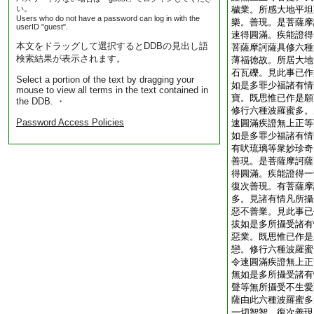
い。
穢業。所感大地平坦
Users who do not have a password can log in with the
樂。善現。是菩薩摩
userID "guest".
速得圓滿。疾能證得
本文をドラッグして選択するとDDBの見出し語
菩薩摩訶薩具修六種
検索結果が表示されます。
薄福徳故。所居大地
石瓦礫。見此事已作
Select a portion of the text by dragging your
如是多罪少福諸有情
mouse to view all terms in the text contained in
寶。既思惟已作是願
the DDB. ・
修行六種波羅蜜多。
Password Access Policies
速圓滿疾證無上正等
如是多罪少福諸有情
有吠琉璃等衆妙珍奇
善現。是菩薩摩訶薩
得圓滿。疾能證得一
復次善現。有菩薩摩
多。見諸有情凡所攝
惡不善業。見此事已
拔如是多所攝受諸有
惡業。既思惟已作是
戀。修行六種波羅蜜
令速圓滿疾證無上正
無如是多所攝受諸有
聲等無所攝受不生愛
薩由此六種波羅蜜多
一切智智。復次善現