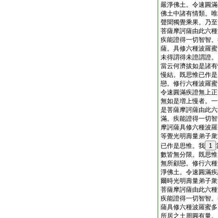
嚴淨佛土。令速圓滿
佛土中諸有情類。唯
聲聞獨覺乘果。乃至
菩薩摩訶薩由此六種
疾能證得一切智智。
薩。具修六種波羅蜜
未得謂得未證謂證。
當云何濟拔如是諸有
慢結。既思惟已作是
戀。修行六種波羅蜜
令速圓滿疾證無上正
無如是増上慢者。一
是菩薩摩訶薩由此六
滿。疾能證得一切智
摩訶薩具修六種波羅
等覺光明壽量弟子衆
已作是思惟。我
1
數皆無分限。既思惟
無所顧戀。修行六種
淨佛土。令速圓滿疾
爾時光明壽量弟子衆
菩薩摩訶薩由此六種
疾能證得一切智智。
薩具修六種波羅蜜多
所居之土周圓有量。