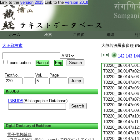
Link to the
version 2015
Link to the
version 2018
T0220_.06.0146c19
T0220_.06.0146c20
T0220_.06.0146c21
T0220_.06.0146c22
T0220_.06.0146c23
T0220_.06.0146c24
ホーム
検索
ご挨拶
組織
利
T0220_.06.0146c25
T0220_.06.0146c26
大正蔵検索
大般若波羅蜜多經 (N
T0220_.06.0146c27
T0220_.06.0146c28
142
143
144
T0220_.06.0146c29
punctuation
Hangul
Eng
T0220_.06.0147a01
T0220_.06.0147a02
TextNo.
Vol.
Page
T0220_.06.0147a03
T0220_.06.0147a04
T0220_.06.0147a05
INBUDS
T0220_.06.0147a06
T0220_.06.0147a07
INBUDS
(Bibliographic Database)
T0220_.06.0147a08
Search
T0220_.06.0147a09
T0220_.06.0147a10
T0220_.06.0147a11
Digital Dictionary of Buddhism
T0220_.06.0147a12
T0220_.06.0147a13
電子佛教辭典
T0220_.06.0147a14
パスワードがない場合は「guest」でログインしてくださ