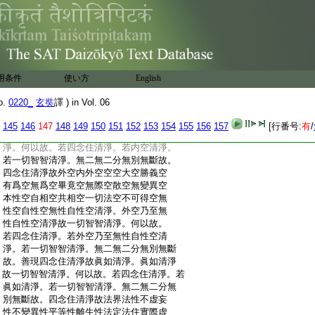
:
二分無別無斷故
:
善現。四念住清淨故布施波羅蜜多清淨。布
:
施波羅蜜多清淨故一切智智清淨。何以故。
:
若四念住清淨。若布施波羅蜜多清淨。若一
:
切智智清淨。無二無二分無別無斷故。四
:
念住清淨故淨戒安忍精進靜慮般若波羅蜜
用条件
使い方
English
:
多清淨。淨戒乃至般若波羅蜜多清淨故一
:
切智智清淨。何以故。若四念住清淨。若淨
o.
0220_
玄奘
譯 ) in Vol. 06
:
戒乃至般若波羅蜜多清淨。若一切智智清
:
淨。無二無二分無別無斷故。善現。四念住
145
146
147
148
149
150
151
152
153
154
155
156
157
[行番号:
有
/
:
清淨故内空清淨。内空清淨故一切智智清
:
淨。何以故。若四念住清淨。若内空清淨。
:
若一切智智清淨。無二無二分無別無斷故。
:
四念住清淨故外空内外空空空大空勝義空
:
有爲空無爲空畢竟空無際空散空無變異空
:
本性空自相空共相空一切法空不可得空無
:
性空自性空無性自性空清淨。外空乃至無
:
性自性空清淨故一切智智清淨。何以故。
:
若四念住清淨。若外空乃至無性自性空清
:
淨。若一切智智清淨。無二無二分無別無斷
:
故。善現四念住清淨故眞如清淨。眞如清淨
:
故一切智智清淨。何以故。若四念住清淨。若
:
眞如清淨。若一切智智清淨。無二無二分無
:
別無斷故。四念住清淨故法界法性不虚妄
:
性不變異性平等性離生性法定法住實際虚