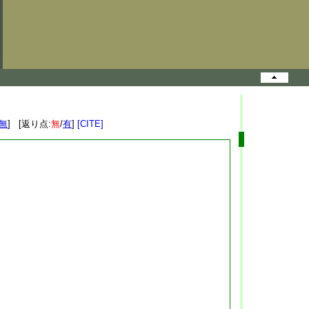
無
] [返り点:
無
/
有
]
[CITE]