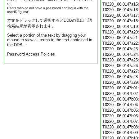
い。
T0220_.06.0147a15
Users who do not have a password can log in with the
T0220_.06.0147a16
userID "guest".
T0220_.06.0147a17
本文をドラッグして選択するとDDBの見出し語
T0220_.06.0147a18
検索結果が表示されます。
T0220_.06.0147a19
T0220_.06.0147a20
Select a portion of the text by dragging your
T0220_.06.0147a21
mouse to view all terms in the text contained in
T0220_.06.0147a22
the DDB. ・
T0220_.06.0147a23
Password Access Policies
T0220_.06.0147a24
T0220_.06.0147a25
T0220_.06.0147a26
T0220_.06.0147a27
T0220_.06.0147a28
T0220_.06.0147a29
T0220_.06.0147b01
T0220_.06.0147b02
T0220_.06.0147b03
T0220_.06.0147b04
T0220_.06.0147b05
T0220_.06.0147b06
T0220_.06.0147b07
T0220_.06.0147b08
T0220_.06.0147b09
T0220_.06.0147b10