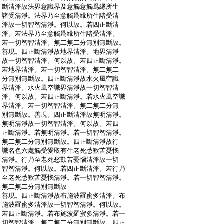
:
斷清淨故法界意識界及意觸意觸爲縁所生
:
諸受清淨。法界乃至意觸爲縁所生諸受清
:
淨故一切智智清淨。何以故。若四正斷清
:
淨。若法界乃至意觸爲縁所生諸受清淨。
:
若一切智智清淨。無二無二分無別無斷故。
:
善現。四正斷清淨故地界清淨。地界清淨
:
故一切智智清淨。何以故。若四正斷清淨。
:
若地界清淨。若一切智智清淨。無二無二
:
分無別無斷故。四正斷清淨故水火風空識
:
界清淨。水火風空識界清淨故一切智智清
:
淨。何以故。若四正斷清淨。若水火風空識
:
界清淨。若一切智智清淨。無二無二分無
:
別無斷故。善現。四正斷清淨故無明清淨。
:
無明清淨故一切智智清淨。何以故。若四
:
正斷清淨。若無明清淨。若一切智智清淨。
:
無二無二分無別無斷故。四正斷清淨故行
:
識名色六處觸受愛取有生老死愁歎苦憂惱
:
清淨。行乃至老死愁歎苦憂惱清淨故一切
:
智智清淨。何以故。若四正斷清淨。若行乃
:
至老死愁歎苦憂惱清淨。若一切智智清淨。
:
無二無二分無別無斷故
:
善現。四正斷清淨故布施波羅蜜多清淨。布
:
施波羅蜜多清淨故一切智智清淨。何以故。
:
若四正斷清淨。若布施波羅蜜多清淨。若一
:
切智智清淨。無二無二分無別無斷故。四正