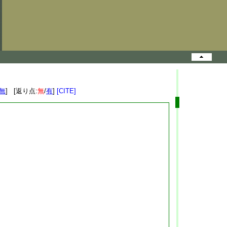
無
] [返り点:
無
/
有
]
[CITE]