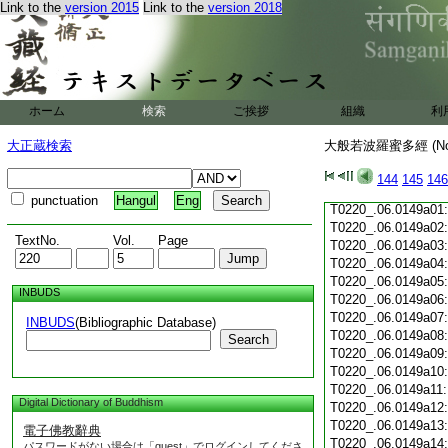
Link to the
version 2015
Link to the
version 2018
T0220_.06.0148c19
T0220_.06.0148c20
T0220_.06.0148c21
T0220_.06.0148c22
T0220_.06.0148c23
T0220_.06.0148c24
ホーム
検索
ご挨拶
組織
利
T0220_.06.0148c25
T0220_.06.0148c26
大正蔵検索
大般若波羅蜜多經 (N
T0220_.06.0148c27
T0220_.06.0148c28
144
145
146
T0220_.06.0148c29
punctuation
Hangul
Eng
T0220_.06.0149a01
T0220_.06.0149a02
TextNo.
Vol.
Page
T0220_.06.0149a03
T0220_.06.0149a04
T0220_.06.0149a05
INBUDS
T0220_.06.0149a06
T0220_.06.0149a07
INBUDS
(Bibliographic Database)
T0220_.06.0149a08
Search
T0220_.06.0149a09
T0220_.06.0149a10
T0220_.06.0149a11
Digital Dictionary of Buddhism
T0220_.06.0149a12
T0220_.06.0149a13
電子佛教辭典
T0220_.06.0149a14
パスワードがない場合は「guest」でログインしてくださ