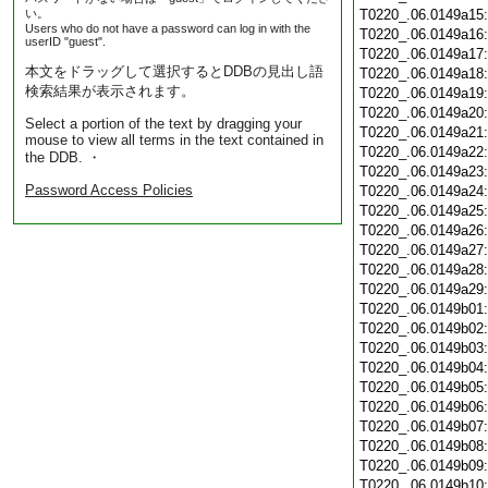
い。
T0220_.06.0149a15
Users who do not have a password can log in with the
T0220_.06.0149a16
userID "guest".
T0220_.06.0149a17
本文をドラッグして選択するとDDBの見出し語
T0220_.06.0149a18
検索結果が表示されます。
T0220_.06.0149a19
T0220_.06.0149a20
Select a portion of the text by dragging your
T0220_.06.0149a21
mouse to view all terms in the text contained in
T0220_.06.0149a22
the DDB. ・
T0220_.06.0149a23
Password Access Policies
T0220_.06.0149a24
T0220_.06.0149a25
T0220_.06.0149a26
T0220_.06.0149a27
T0220_.06.0149a28
T0220_.06.0149a29
T0220_.06.0149b01
T0220_.06.0149b02
T0220_.06.0149b03
T0220_.06.0149b04
T0220_.06.0149b05
T0220_.06.0149b06
T0220_.06.0149b07
T0220_.06.0149b08
T0220_.06.0149b09
T0220_.06.0149b10