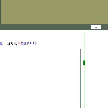
無
] [返り点:
有
/
無
]
[CITE]