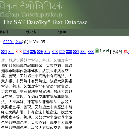
:
進非退。大乘亦爾。非増非減非進非退。故
:
説大乘與虚空等。善現。又如虚空非雜染非
:
清淨。大乘亦爾。非雜染非清淨。故説大乘
:
與虚空等。善現。又如虚空非生非滅非住非
:
異。大乘亦爾。非生非滅非住非異。故説大
:
乘與虚空等。善現。又如虚空非善非非善非
用条件
使い方
English
:
有記非無記。大乘亦爾。非善非非善非有記
:
非無記。故説大乘與虚空等。善現。又如虚
o.
0220_
玄奘
譯 ) in Vol. 05
:
空非見非聞非覺非知。大乘亦爾。非見非聞
:
非覺非知。故説大乘與虚空等。善現。又如
321
322
323
324
325
326
327
328
329
330
331
332
333
[行番号:
有
/
:
虚空非所知非所達。大乘亦爾。非所知非所
:
達。故説大乘與虚空等。善現。又如虚空非
:
遍知非永斷非作證非修習。大乘亦爾。非遍
:
知非永斷非作證非修習。故説大乘與虚空
:
等。善現。又如虚空非異熟非有異熟法。大
:
乘亦爾。非異熟非有異熟法。故説大乘與虚
:
空等。善現。又如虚空非有貪法非離貪法。
:
大乘亦爾。非有貪法非離貪法。故説大乘與
:
虚空等。善現。又如虚空非有瞋法非離瞋
:
法。大乘亦爾。非有瞋法非離瞋法。故説大
:
乘與虚空等。善現。又如虚空非有癡法非離
:
癡法大乘亦爾。非有癡法非離癡法。故説大
:
乘與虚空等。善現。又如虚空非墮欲界非墮
:
色界非墮無色界。大乘亦爾。非墮欲界非墮
:
色界非墮無色界。故説大乘與虚空等。善現。