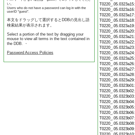
い。
T0220_.05.0323a15
Users who do not have a password can log in with the
T0220_.05.0323a16
userID "guest".
T0220_.05.0323a17
本文をドラッグして選択するとDDBの見出し語
T0220_.05.0323a18
検索結果が表示されます。
T0220_.05.0323a19
T0220_.05.0323a20
Select a portion of the text by dragging your
T0220_.05.0323a21
mouse to view all terms in the text contained in
T0220_.05.0323a22
the DDB. ・
T0220_.05.0323a23
Password Access Policies
T0220_.05.0323a24
T0220_.05.0323a25
T0220_.05.0323a26
T0220_.05.0323a27
T0220_.05.0323a28
T0220_.05.0323a29
T0220_.05.0323b01
T0220_.05.0323b02
T0220_.05.0323b03
T0220_.05.0323b04
T0220_.05.0323b05
T0220_.05.0323b06
T0220_.05.0323b07
T0220_.05.0323b08
T0220_.05.0323b09
T0220_.05.0323b10