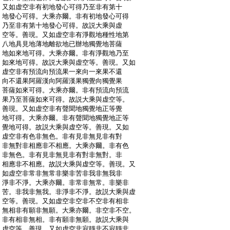
:
又如虚空非有初地發心可得乃至非有第十
:
地發心可得。大乘亦爾。非有初地發心可得
:
乃至非有第十地發心可得。故説大乘與虚
:
空等。善現。又如虚空非有淨觀地種性地第
:
八地具見地薄地離欲地已辦地獨覺地菩薩
:
地如來地可得。大乘亦爾。非有淨觀地乃至
:
如來地可得。故説大乘與虚空等。善現。又如
:
虚空非有預流向預流果一來向一來果不還
:
向不還果阿羅漢向阿羅漢果獨覺向獨覺果
:
菩薩如來可得。大乘亦爾。非有預流向預流
:
果乃至菩薩如來可得。故説大乘與虚空等。
:
善現。又如虚空非有聲聞地獨覺地正等覺
:
地可得。大乘亦爾。非有聲聞地獨覺地正等
:
覺地可得。故説大乘與虚空等。善現。又如
:
虚空非有色非無色。非有見非無見非有對
:
非無對非相應非不相應。大乘亦爾。非有色
:
非無色。非有見非無見非有對非無對。非
:
相應非不相應。故説大乘與虚空等。善現。又
:
如虚空非常非無常非樂非苦非我非無我非
:
淨非不淨。大乘亦爾。非常非無常。非樂非
:
苦。非我非無我。非淨非不淨。故説大乘與虚
:
空等。善現。又如虚空非空非不空非有相非
:
無相非有願非無願。大乘亦爾。非空非不空。
:
非有相非無相。非有願非無願。故説大乘與
:
虚空等。善現。又如虚空非寂靜非不寂靜非