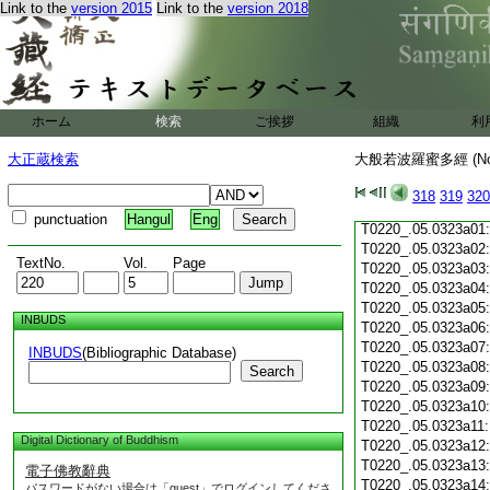
Link to the
version 2015
Link to the
version 2018
T0220_.05.0322c19
T0220_.05.0322c20
T0220_.05.0322c21
T0220_.05.0322c22
T0220_.05.0322c23
T0220_.05.0322c24
ホーム
検索
ご挨拶
組織
利
T0220_.05.0322c25
T0220_.05.0322c26
大正蔵検索
大般若波羅蜜多經 (N
T0220_.05.0322c27
T0220_.05.0322c28
318
319
320
T0220_.05.0322c29
punctuation
Hangul
Eng
T0220_.05.0323a01
T0220_.05.0323a02
TextNo.
Vol.
Page
T0220_.05.0323a03
T0220_.05.0323a04
T0220_.05.0323a05
INBUDS
T0220_.05.0323a06
T0220_.05.0323a07
INBUDS
(Bibliographic Database)
T0220_.05.0323a08
Search
T0220_.05.0323a09
T0220_.05.0323a10
T0220_.05.0323a11
Digital Dictionary of Buddhism
T0220_.05.0323a12
T0220_.05.0323a13
電子佛教辭典
T0220_.05.0323a14
パスワードがない場合は「guest」でログインしてくださ