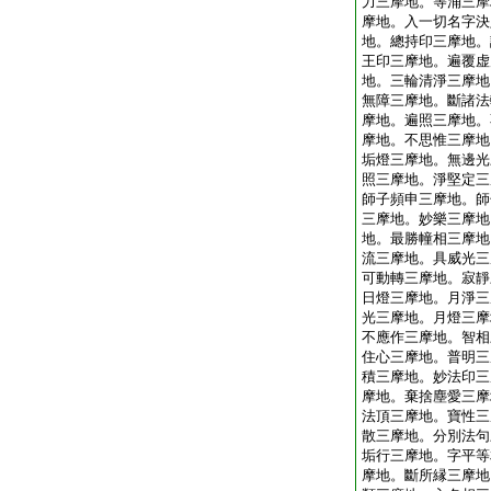
力三摩地。等涌三摩
摩地。入一切名字決
地。總持印三摩地。
王印三摩地。遍覆虚
地。三輪清淨三摩地
無障三摩地。斷諸法
摩地。遍照三摩地。
摩地。不思惟三摩地
垢燈三摩地。無邊光
照三摩地。淨堅定三
師子頻申三摩地。師
三摩地。妙樂三摩地
地。最勝幢相三摩地
流三摩地。具威光三
可動轉三摩地。寂靜
日燈三摩地。月淨三
光三摩地。月燈三摩
不應作三摩地。智相
住心三摩地。普明三
積三摩地。妙法印三
摩地。棄捨塵愛三摩
法頂三摩地。寶性三
散三摩地。分別法句
垢行三摩地。字平等
摩地。斷所縁三摩地