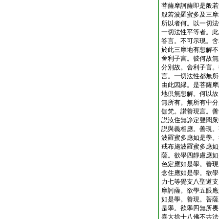
菩薩摩訶薩即是般若
般若波羅蜜多及三摩
所以者何。以一切法
一切法性平等者。此
答言。不可示現。舍
於此三摩地有想解不
舍利子言。彼何故無
分別故。舍利子言。
言。一切法性都無所
由此因縁。是菩薩摩
地倶無想解。何以故
無所有。無所有中分
伽梵。讃善現言。善
説汝住無諍定聲聞衆
説與義相應。善現。
波羅蜜多應如是學。
戒布施波羅蜜多應如
薩。欲學四靜慮應如
色定應如是學。善現
念住應如是學。欲學
力七等覺支八聖道支
摩訶薩。欲學五眼應
如是學。善現。菩薩
是學。欲學四無所畏
喜大捨十八佛不共法