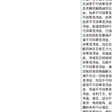
生諸受不可得畢竟淨
及意觸意觸爲縁所生
故。地界不可得畢竟
可得畢竟淨故。欲界
色界不可得畢竟淨故
淨故。集滅道聖諦不
可得畢竟淨故。行識
生老死愁歎苦憂惱不
慮不可得畢竟淨故。
得畢竟淨故。四念住
斷四神足五根五力七
得畢竟淨故。布施波
故。淨戒安忍精進靜
得畢竟淨故。五眼不
不可得畢竟淨故。佛
四無所畏四無礙解大
佛不共法一切智道相
竟淨故。預流不可得
羅漢不可得畢竟淨故
故。菩薩不可得畢竟
淨故。舍利子言。世
等義。佛言。諸法不
無淨。無得無爲。如
爾時舍利子白佛言。
學時爲學何法。佛告