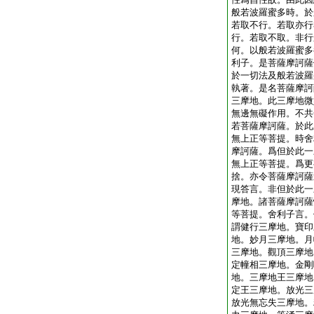
般若波羅蜜多時。於
若取不行。若取亦行
行。若取不取。非行
何。以般若波羅蜜多
利子。是菩薩摩訶薩
於一切法及般若波羅
執著。是名菩薩摩訶
三摩地。此三摩地微
無邊無礙作用。不共
若菩薩摩訶薩。於此
無上正等菩提。時舍
摩訶薩。爲但於此一
無上正等菩提。爲更
捨。亦令菩薩摩訶薩
現答言。非但於此一
摩地。諸菩薩摩訶薩
等菩提。舍利子言。
謂健行三摩地。寶印
地。妙月三摩地。月
三摩地。觀頂三摩地
定幢相三摩地。金剛
地。三摩地王三摩地
定王三摩地。放光三
放光無忘失三摩地。