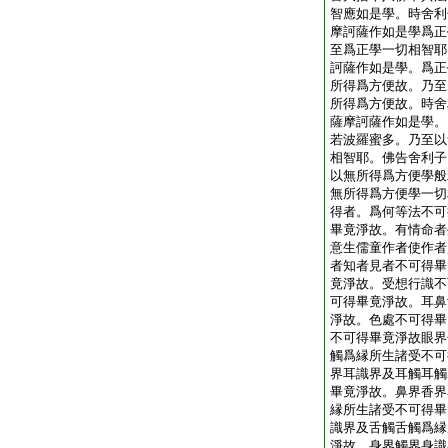
智應如是學。時舍利
摩訶薩作如是學爲正
至爲正學一切相智耶
訶薩作如是學。爲正
所得爲方便故。乃至
所得爲方便故。時舍
薩摩訶薩作如是學。
若波羅蜜多。乃至以
相智耶。佛告舍利子
以無所得爲方便學般
無所得爲方便學一切
得者。爲何等法不可
畢竟淨故。有情命者
意生儒童作者使作者
者知者見者不可得畢
竟淨故。受想行識不
可得畢竟淨故。耳鼻
淨故。色處不可得畢
不可得畢竟淨故眼界
觸爲縁所生諸受不可
界耳識界及耳觸耳觸
畢竟淨故。鼻界香界
縁所生諸受不可得畢
識界及舌觸舌觸爲縁
淨故。身界觸界身識