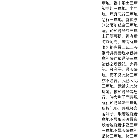
摩地。器中涌出三摩
智慧炬三摩地。出生
地。壞身惡行三摩地
惡行三摩地。善觀察
無染著加虚空三摩地
薩。於如是等諸三摩
上正等菩提。復有所
陀羅尼門。若菩薩摩
證阿耨多羅三藐三菩
爾時具壽善現承佛神
摩訶薩住如是等三摩
諸佛之所授記。亦爲
記。舍利子。是菩薩
地。而不見此諸三摩
亦不念言。我已入此
三摩地。我當入此諸
所能。彼如是等尋思
行。時舍利子問善現
薩住如是等諸三摩地
所授記耶。善現答言
舍利子。般若波羅蜜
摩地不異般若波羅蜜
般若波羅蜜多及三摩
三摩地不異菩薩摩訶
是諸三摩地。諸三摩