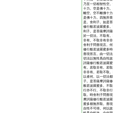
乃至一切相智性空。
十力。空是佛十力。
離空。空不離佛十力
是佛十力。四無所畏
是。舍利子。如是菩
修行般若波羅蜜多。
利子。是菩薩摩訶薩
於一切法。不取有。
非有。不取非有非非
舍利子問善現言。何
修行般若波羅蜜多時
善現答言。由一切法
切法以無性爲自性故
訶薩修行般若波羅蜜
有。若取非有。若取
非非有。若取不取。
以者何。以一切法都
子。是菩薩摩訶薩修
般若波羅蜜多。不取
行亦不行。不取非行
取。時舍利子問善現
摩訶薩修行般若波羅
蜜多都無所取。善現
自性不可得。何以故
性爲自性故。由此因