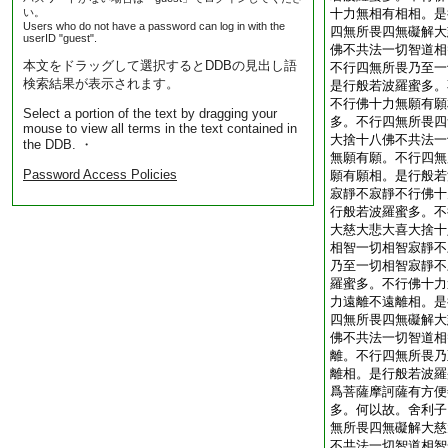
い。
十力無相有相相。是
Users who do not have a password can log in with the
四無所畏四無礙解大
userID "guest".
佛不共法一切智道相
本文をドラッグして選択するとDDBの見出し語
不行四無所畏乃至一
検索結果が表示されます。
是行般若波羅蜜多。
不行佛十力無願有願
Select a portion of the text by dragging your
多。不行四無所畏四
mouse to view all terms in the text contained in
大捨十八佛不共法一
the DDB. ・
無願有願。不行四無
Password Access Policies
願有願相。是行般若
寂靜不寂靜不行佛十
行般若波羅蜜多。不
大慈大悲大喜大捨十
相智一切相智寂靜不
乃至一切相智寂靜不
羅蜜多。不行佛十力
力遠離不遠離相。是
四無所畏四無礙解大
佛不共法一切智道相
離。不行四無所畏乃
離相。是行般若波羅
爲菩薩摩訶薩有方便
多。何以故。舍利子
無所畏四無礙解大慈
不共法一切智道相智