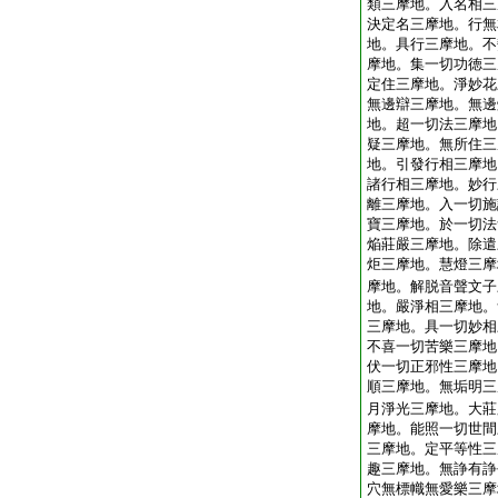
類三摩地。入名相三
決定名三摩地。行無
地。具行三摩地。不
摩地。集一切功徳三
定住三摩地。淨妙花
無邊辯三摩地。無邊
地。超一切法三摩地
疑三摩地。無所住三
地。引發行相三摩地
諸行相三摩地。妙行
離三摩地。入一切施
寶三摩地。於一切法
焔莊嚴三摩地。除遣
炬三摩地。慧燈三摩
摩地。解脱音聲文子
地。嚴淨相三摩地。
三摩地。具一切妙相
不喜一切苦樂三摩地
伏一切正邪性三摩地
順三摩地。無垢明三
月淨光三摩地。大莊
摩地。能照一切世間
三摩地。定平等性三
趣三摩地。無諍有諍
穴無標幟無愛樂三摩