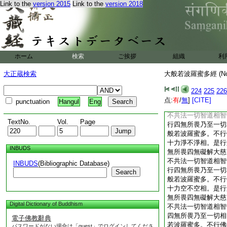
Link to the
version 2015
Link to the
version 2018
無常。不行佛十力常
蜜多。不行四無所畏
喜大捨十八佛不共法
智常無常。不行四無
常相。是行般若波羅
不行佛十力樂苦相。
ホーム
検索
ご挨拶
組織
利
行四無所畏四無礙解
八佛不共法一切智道
大正蔵検索
大般若波羅蜜多經 (N
不行四無所畏乃至一
般若波羅蜜多。不行
224
225
226
十力我無我相。是行
点:
有
/
無
]
[CITE]
punctuation
Hangul
Eng
無所畏四無礙解大慈
不共法一切智道相智
TextNo.
Vol.
Page
行四無所畏乃至一切
般若波羅蜜多。不行
十力淨不淨相。是行
INBUDS
無所畏四無礙解大慈
不共法一切智道相智
INBUDS
(Bibliographic Database)
行四無所畏乃至一切
Search
般若波羅蜜多。不行
十力空不空相。是行
無所畏四無礙解大慈
Digital Dictionary of Buddhism
不共法一切智道相智
四無所畏乃至一切相
電子佛教辭典
若波羅蜜多。不行佛
パスワードがない場合は「guest」でログインしてくださ