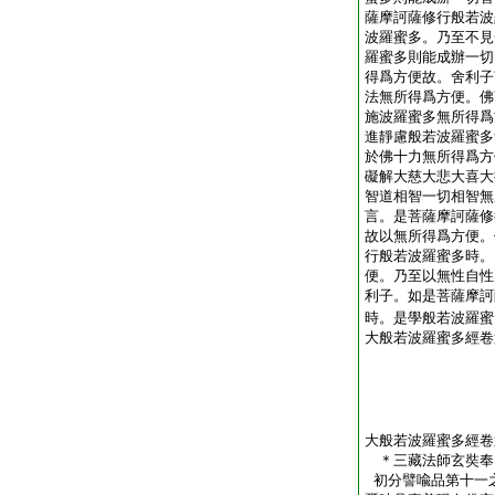
薩摩訶薩修行般若波
波羅蜜多。乃至不見
羅蜜多則能成辦一切
得爲方便故。舍利子
法無所得爲方便。佛
施波羅蜜多無所得爲
進靜慮般若波羅蜜多
於佛十力無所得爲方
礙解大慈大悲大喜大
智道相智一切相智無
言。是菩薩摩訶薩修
故以無所得爲方便。
行般若波羅蜜多時。
便。乃至以無性自性
利子。如是菩薩摩訶
時。是學般若波羅蜜
大般若波羅蜜多經卷
大般若波羅蜜多經卷
＊三藏法師玄奘
初分譬喩品第十一