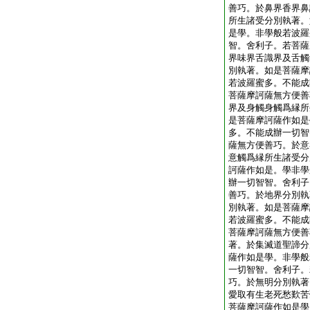
善巧。於鼻界香界鼻
所生諸受分別執著。
是學。非學般若波羅
智。舍利子。若菩薩
界味界舌識界及舌觸
別執著。如是菩薩摩
若波羅蜜多。不能成
菩薩摩訶薩無方便善
界及身觸身觸爲縁所
是菩薩摩訶薩作如是
多。不能成辦一切智
薩無方便善巧。於意
意觸爲縁所生諸受分
訶薩作如是。學非學
辦一切智智。舍利子
善巧。於地界分別執
別執著。如是菩薩摩
若波羅蜜多。不能成
菩薩摩訶薩無方便善
著。於集滅道聖諦分
薩作如是學。非學般
一切智智。舍利子。
巧。於無明分別執著
愛取有生老死愁歎苦
菩薩摩訶薩作如是學