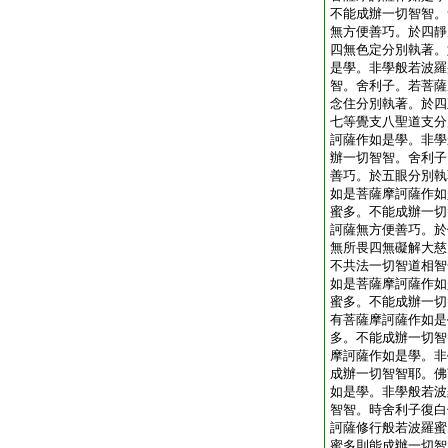
不能成辦一切智智。
無方便善巧。於四靜
四無色定分別執著。
是學。非學般若波羅
智。舍利子。若菩薩
念住分別執著。於四
七等覺支八聖道支分
訶薩作如是學。非學
辦一切智智。舍利子
善巧。於五眼分別執
如是菩薩摩訶薩作如
蜜多。不能成辦一切
訶薩無方便善巧。於
無所畏四無礙解大慈
不共法一切智道相智
如是菩薩摩訶薩作如
蜜多。不能成辦一切
有菩薩摩訶薩作如是
多。不能成辦一切智
摩訶薩作如是學。非
成辦一切智智耶。佛
如是學。非學般若波
智智。時舍利子復白
訶薩修行般若波羅蜜
蜜多則能成辦一切智