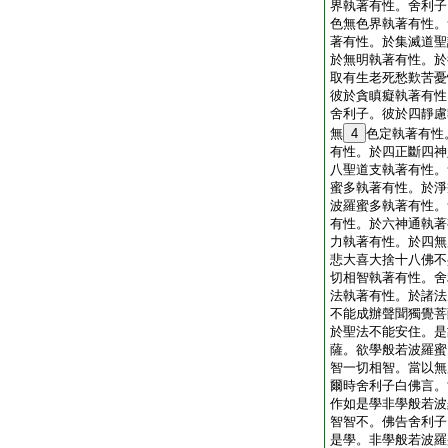
界執著有性。舍利子
色無色界執著有性。
著有性。於集滅道聖
於無明執著有性。於
取有生老死愁歎苦憂
彼於貪瞋癡執著有性
舍利子。彼於四靜慮
無
4
色定執著有性
有性。於四正斷四神
八聖道支執著有性。
蜜多執著有性。於淨
波羅蜜多執著有性。
有性。於六神通執著
力執著有性。於四無
悲大喜大捨十八佛不
切相智執著有性。舍
法執著有性。於諸法
不能成辦聲聞獨覺菩
於聖法不能安住。是
薩。欲學般若波羅蜜
智一切相智。當以無
爾時舍利子白佛言。
作如是學非學般若波
智智不。佛告舍利子
是學。非學般若波羅