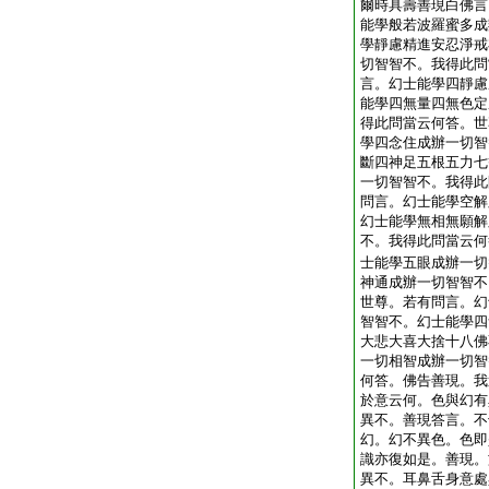
爾時具壽善現白佛言
能學般若波羅蜜多成
學靜慮精進安忍淨戒
切智智不。我得此問
言。幻士能學四靜慮
能學四無量四無色定
得此問當云何答。世
學四念住成辦一切智
斷四神足五根五力七
一切智智不。我得此
問言。幻士能學空解
幻士能學無相無願解
不。我得此問當云何
士能學五眼成辦一切
神通成辦一切智智不
世尊。若有問言。幻
智智不。幻士能學四
大悲大喜大捨十八佛
一切相智成辦一切智
何答。佛告善現。我
於意云何。色與幻有
異不。善現答言。不
幻。幻不異色。色即
識亦復如是。善現。
異不。耳鼻舌身意處