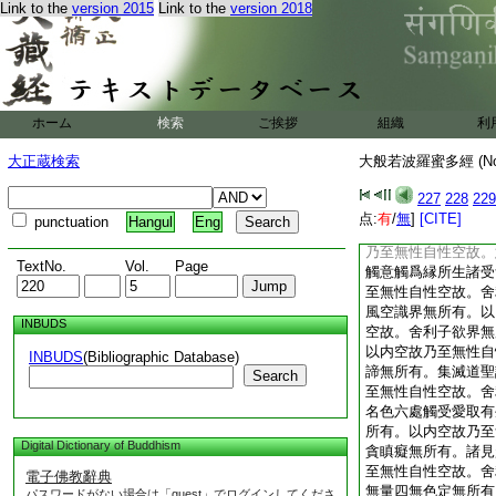
Link to the
version 2015
Link to the
version 2018
身意處無所有。以内
故。色處無所有。聲
内空故乃至無性自性
界眼識界及眼觸眼觸
有。以内空故乃至無
耳識界及耳觸耳觸爲
ホーム
検索
ご挨拶
組織
利
内空故乃至無性自性
界及鼻觸鼻觸爲縁所
大正蔵検索
大般若波羅蜜多經 (N
空故乃至無性自性空
及舌觸舌觸爲縁所生
227
228
229
故乃至無性自性空故
点:
有
/
無
]
[CITE]
punctuation
Hangul
Eng
身觸身觸爲縁所生諸
乃至無性自性空故。
TextNo.
Vol.
Page
觸意觸爲縁所生諸受
至無性自性空故。舍
風空識界無所有。以
INBUDS
空故。舍利子欲界無
以内空故乃至無性自
INBUDS
(Bibliographic Database)
諦無所有。集滅道聖
Search
至無性自性空故。舍
名色六處觸受愛取有
所有。以内空故乃至
Digital Dictionary of Buddhism
貪瞋癡無所有。諸見
至無性自性空故。舍
電子佛教辭典
無量四無色定無所有
パスワードがない場合は「guest」でログインしてくださ