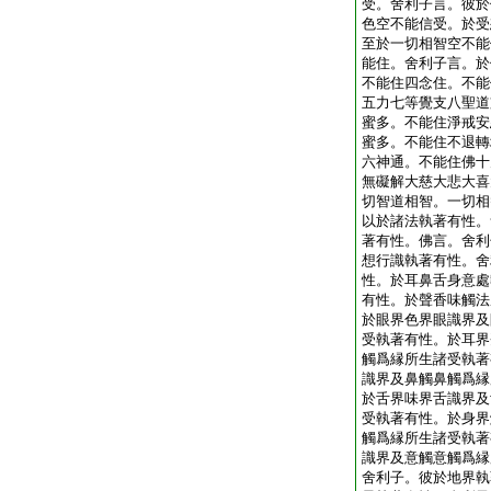
受。舍利子言。彼於
色空不能信受。於受
至於一切相智空不能
能住。舍利子言。於
不能住四念住。不能
五力七等覺支八聖道
蜜多。不能住淨戒安
蜜多。不能住不退轉
六神通。不能住佛十
無礙解大慈大悲大喜
切智道相智。一切相
以於諸法執著有性。
著有性。佛言。舍利
想行識執著有性。舍
性。於耳鼻舌身意處
有性。於聲香味觸法
於眼界色界眼識界及
受執著有性。於耳界
觸爲縁所生諸受執著
識界及鼻觸鼻觸爲縁
於舌界味界舌識界及
受執著有性。於身界
觸爲縁所生諸受執著
識界及意觸意觸爲縁
舍利子。彼於地界執