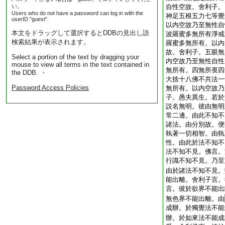
い。
自性空故。舍利子。
Users who do not have a password can log in with the
神足五根五力七等覺
userID "guest".
以内空故乃至無性自
本文をドラッグして選択するとDDBの見出し語
波羅蜜多無所有淨戒
検索結果が表示されます。
羅蜜多無所有。以内
故。舍利子。五眼無
Select a portion of the text by dragging your
内空故乃至無性自性
mouse to view all terms in the text contained in
無所有。四無所畏四
the DDB. ・
大捨十八佛不共法一
Password Access Policies
無所有。以内空故乃
子。愚夫異生。若於
説名無明。彼由無明
常二邊。由此不知不
諸法。由分別故。便
執著一切相智。由執
性。由此於法不知不
法不知不見。佛言。
行識不知不見。乃至
由於諸法不知不見。
能出離。舍利子言。
言。彼於欲界不能出
無色界不能出離。由
成辦。於獨覺法不能
辦。於如來法不能成