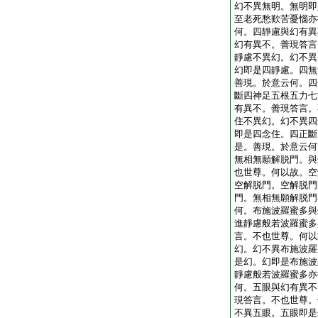
幻不異無明。無明即
至老死愁歎苦憂惱亦
何。四靜慮與幻有異
幻有異不。善現答言
靜慮不異幻。幻不異
幻即是四靜慮。四無
善現。於意云何。四
斷四神足五根五力七
有異不。善現答言。
住不異幻。幻不異四
即是四念住。四正斷
是。善現。於意云何
無相無願解脱門。與
也世尊。何以故。空
空解脱門。空解脱門
門。無相無願解脱門
何。布施波羅蜜多與
進靜慮般若波羅蜜多
言。不也世尊。何以
幻。幻不異布施波羅
是幻。幻即是布施波
靜慮般若波羅蜜多亦
何。五眼與幻有異不
現答言。不也世尊。
不異五眼。五眼即是