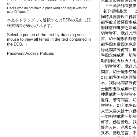
大般若波羅蜜多經卷
い。
＊三藏法師玄奘
Users who do not have a password can log in with the
初分譬喩品第十一
userID "guest".
爾時具壽善現白佛言
本文をドラッグして選択するとDDBの見出し語
能學般若波羅蜜多成
検索結果が表示されます。
學靜慮精進安忍淨戒
切智智不。我得此問
Select a portion of the text by dragging your
言。幻士能學四靜慮
mouse to view all terms in the text contained in
the DDB. ・
能學四無量四無色定
得此問當云何答。世
Password Access Policies
學四念住成辦一切智
斷四神足五根五力七
一切智智不。我得此
問言。幻士能學空解
幻士能學無相無願解
不。我得此問當云何
士能學五眼成辦一切
神通成辦一切智智不
世尊。若有問言。幻
智智不。幻士能學四
大悲大喜大捨十八佛
一切相智成辦一切智
何答。佛告善現。我
於意云何。色與幻有
異不。善現答言。不