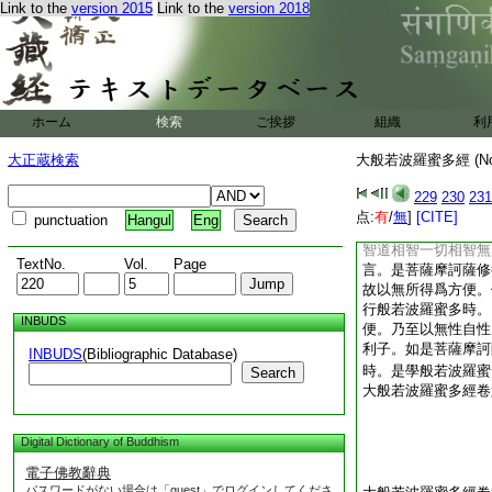
Link to the
version 2015
Link to the
version 2018
智智。時舍利子復白
訶薩修行般若波羅蜜
蜜多則能成辦一切智
薩摩訶薩修行般若波
波羅蜜多。乃至不見
羅蜜多則能成辦一切
ホーム
検索
ご挨拶
組織
利
得爲方便故。舍利子
法無所得爲方便。佛
大正蔵検索
大般若波羅蜜多經 (N
施波羅蜜多無所得爲
進靜慮般若波羅蜜多
229
230
231
於佛十力無所得爲方
点:
有
/
無
]
[CITE]
punctuation
Hangul
Eng
礙解大慈大悲大喜大
智道相智一切相智無
TextNo.
Vol.
Page
言。是菩薩摩訶薩修
故以無所得爲方便。
行般若波羅蜜多時。
INBUDS
便。乃至以無性自性
利子。如是菩薩摩訶
INBUDS
(Bibliographic Database)
時。是學般若波羅蜜
Search
大般若波羅蜜多經卷
Digital Dictionary of Buddhism
電子佛教辭典
パスワードがない場合は「guest」でログインしてくださ