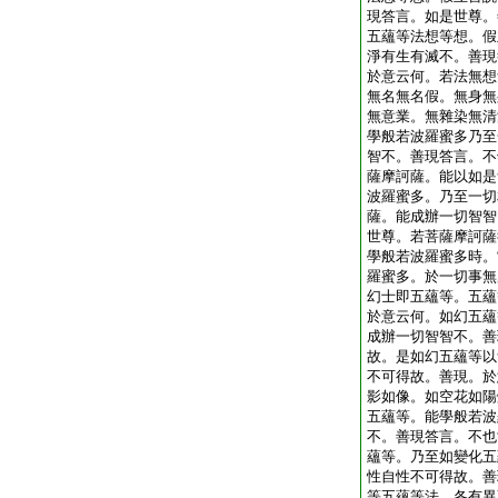
現答言。如是世尊。
五蘊等法想等想。假
淨有生有滅不。善現
於意云何。若法無想
無名無名假。無身無
無意業。無雜染無清
學般若波羅蜜多乃至
智不。善現答言。不
薩摩訶薩。能以如是
波羅蜜多。乃至一切
薩。能成辦一切智智
世尊。若菩薩摩訶薩
學般若波羅蜜多時。
羅蜜多。於一切事無
幻士即五蘊等。五蘊
於意云何。如幻五蘊
成辦一切智智不。善
故。是如幻五蘊等以
不可得故。善現。於
影如像。如空花如陽
五蘊等。能學般若波
不。善現答言。不也
蘊等。乃至如變化五
性自性不可得故。善
等五蘊等法。各有異