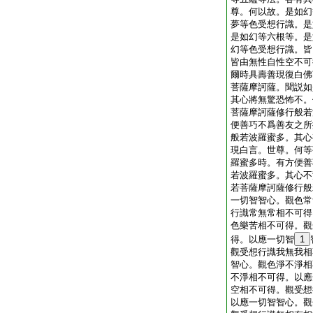
尊。何以故。是如幻
夢等色受想行識。是
是如幻等六根等。是
幻等色受想行識。皆
皆由無性自性空不可
爾時具壽善現復白佛
菩薩摩訶薩。聞説如
其心將無驚恐怖不。
菩薩摩訶薩修行般若
便善巧不爲善友之所
般若波羅蜜多。其心
現白言。世尊。何等
羅蜜多時。有方便善
若波羅蜜多。其心不
若菩薩摩訶薩修行般
一切智智心。觀色常
行識常無常相不可得
色樂苦相不可得。觀
得。以應一切智
1
觀受想行識我無我相
智心。觀色淨不淨相
不淨相不可得。以應
空相不可得。觀受想
以應一切智智心。觀