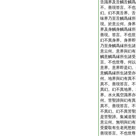
舌識界及舌觸舌觸爲
不。善現答言。不也
幻。幻不異舌界。舌
味界乃至舌觸爲縁所
現。於意云何。身界
界及身觸身觸爲縁所
善現。答言。不也世
幻不異身界。身界即
乃至身觸爲縁所生諸
意云何。意界與幻有
觸意觸爲縁所生諸受
言。不也世尊。何以
意界。意界即是幻。
意觸爲縁所生諸受亦
何。地界與幻有異不
異不。善現答言。不
異幻。幻不異地界。
界。水火風空識界亦
何。苦聖諦與幻有異
異不。善現答言。不
不異幻。幻不異苦聖
是苦聖諦。集滅道聖
意云何。無明與幻有
受愛取有生老死愁歎
善現答言。不也世尊