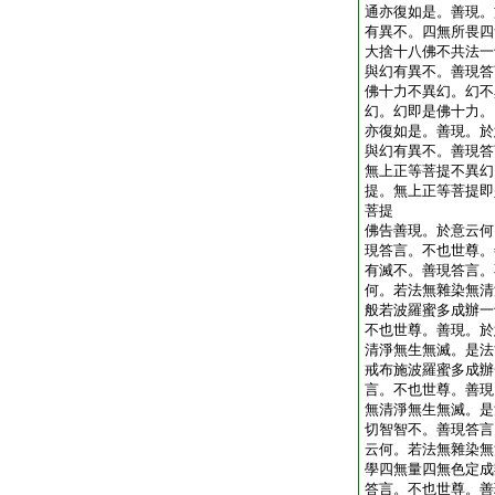
通亦復如是。善現。
有異不。四無所畏四
大捨十八佛不共法一
與幻有異不。善現答
佛十力不異幻。幻不
幻。幻即是佛十力。
亦復如是。善現。於
與幻有異不。善現答
無上正等菩提不異幻
提。無上正等菩提即
菩提
佛告善現。於意云何
現答言。不也世尊。
有滅不。善現答言。
何。若法無雜染無清
般若波羅蜜多成辦一
不也世尊。善現。於
清淨無生無滅。是法
戒布施波羅蜜多成辦
言。不也世尊。善現
無清淨無生無滅。是
切智智不。善現答言
云何。若法無雜染無
學四無量四無色定成
答言。不也世尊。善