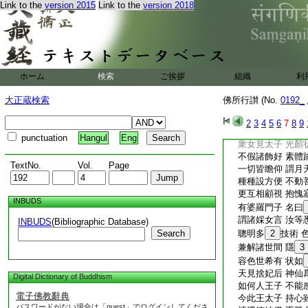
正御疾驅馳 徑往
Link to the
version 2015
Link to the
version 2018
林流
12
滿清淨
靈禽雜奇獸 飛走
光耀悦耳目 猶
1
14
佛所行讃離欲
太子入園林 衆女
ホーム
検索
ご挨拶
組織
利
並生希遇想 競媚
各盡
15
伎姿態
大正蔵検索
佛所行讃 (No.
0192_
或有執手足 或遍
或復對言笑 或現
2
3
4
5
6
7
8
9
規以悦太子 令生
punctuation
Hangul
Eng
衆女見太子 光顏
不假諸飾好 素體
TextNo.
Vol.
Page
一切皆瞻仰 謂月
種種設方便 不動
更互相顧視 抱愧
INBUDS
有婆羅門子 名曰
謂諸婇女言 汝等
INBUDS
(Bibliographic Database)
Search
聰明多
2
技術 
兼解諸世間 隱
3
容色世希有 状如
天見捨妃后 神仙
Digital Dictionary of Buddhism
如何人王子 不能
電子佛教辭典
今此王太子 持心
パスワードがない場合は「guest」でログインしてくださ