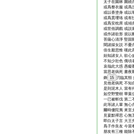
太子在園林 圍繞
或爲整衣服 或爲
或以香塗身 或以
或爲貫瓔珞 或有
或爲安枕席 或傾
或世俗調戲 或説
或作諸欲形 規以
菩薩心清淨 堅固
聞諸婇女説 不憂
倍生厭思惟 嘆此
始知諸女人 欲心
不知少壯色 俄頃
哀哉此大惑 愚癡
當思老病死 晝夜
鋒
15
刃臨其頸
見他老病死 不知
是則泥木人 當有
如空野雙樹 華葉
一已被斬伐 第二
此等諸人輩 無心
爾時優陀夷 來至
見宴默禪思 心無
即白太子言 大王
爲子作良友 今當
朋友有三種 能除