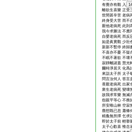
有覺亦有觀 入
1
離欲生喜樂 正受
世間甚辛苦 老病
終身受大苦 而不
厭他老病死 此則
我今求勝法 不應
自嬰老病死 而反
如是眞實觀 少壯
新新不暫停 終歸
不喜亦不憂 不疑
不眠不著欲 不壞
寂靜離諸蓋 慧光
爾時淨居天 化爲
來詣太子所 太子
問言汝何人 答言
畏厭老病死 出家
衆生老病死 變壞
故我求常樂 無滅
怨親平等心 不務
所安唯山林 空寂
塵想既已息 蕭條
精麁無所擇 乞求
即於太子前 輕擧
太子心歡喜 惟念