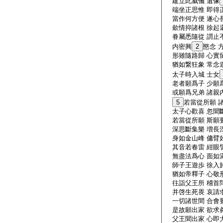
建立此威儀 遺像
端坐正思惟 即得
當作何方便 遂心
歛情抑諸根 徐起
眷屬悉隨從 謂止
内密興
2
愍念 
形雖隨路歸 心實
猶如繋狂象 常念
太子時入城 士女
老者願爲子 少願
或願爲兄弟 諸親
5
若當從所願 
太子心歡喜 忽聞
若當從所願 斯願
深思斷集樂 増長
身如金山峰 傭臂
其音若春雷 紺眼
無盡法爲心 面如
師子王遊歩 徐入
猶如帝釋子 心敬
往詣父王所 稽首
并啓生死畏 哀請
一切諸世間 合會
是故願出家 欲求
父王聞出家 心即