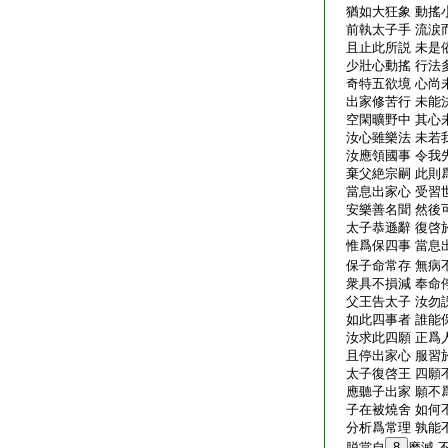
猶如大狂象 動搖
前執太子手 流涙
且止此所説 未是
少壯心動搖 行法
奇特五欲境 心尚
出家修苦行 未能
空閑曠野中 其心
汝心雖樂法 未若
汝應領國事 令我
棄父絶宗嗣 此則
當息出家心 受習
安樂善名聞 然後
太子恭遜辭 復啓
惟爲保四事 當息
保子命常存 無病
衆具不損減 奉命
父王告太子 汝勿
如此四事者 誰能
汝求此四願 正爲
且停出家心 服習
太子復啓王 四願
應聽子出家 願不
子在被燒舍 如何
分析爲常理 孰能
脱當自
8
磨滅 