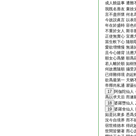
成人饒益事 遭難
我既名善友 棄捨
言不盡所懷 何名
今故説眞言 以表
年在於盛時 容色
不重於女人 斯非
正使無實心 宜應
當生軟下心 隨順
愛欲増憍慢 無過
且今心雖背 法應
順女心爲樂 順爲
若人離於順 如樹
何故應隨順 攝受
已得難得境 勿起
欲爲最第一 天猶
帝釋尚私通 瞿曇
17
阿伽陀仙人
爲以求天后 而遂
18
婆羅墮仙人
19
婆羅舍仙人 
如是比衆多 悉爲
況今自境界 而不
宿世殖徳本 得此
世間皆樂著 而心