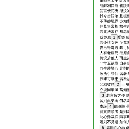
爾時王太子 聞友
甜辭利口辯 善説
答言優陀夷 感汝
我今當語汝 且復
不薄妙境界 亦知
但見無常相 故生
若此法常存 無老
我亦應
1
受樂 
若令諸女色 至竟
愛欲雖爲過 猶可
人有老病死 彼應
何況於他人 而生
非常五欲境 自身
而生愛樂心 此則
汝所引諸仙 習著
彼即可厭患 習欲
又稱彼勝
2
士 
亦復同磨滅 當知
3
若言假方便 
習則眞染著 何名
虚誑
4
僞隨順 
眞實隨順者 是則
此心難裁抑 隨事
著則不見過 如何
5
處順而心乖 