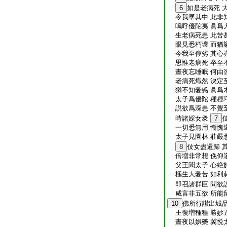
6
如是老病死 
令我墜其中 此非
嗚呼優陀夷 眞爲
生老病死患 此苦
眼見悉朽壞 而猶
今我至儜劣 其心
思惟老病死 卒至
晝夜忘睡眠 何由
老病死熾然 決定
猶不知憂慼 眞爲
太子爲優陀 種種
説欲爲深患 不覺
時諸婇女衆
7
一切悉無用 慚愧
太子見園林 莊嚴
8
伎女盡還歸 
倍増非常想 俛仰
父王聞太子 心絶
極生大憂苦 如利
即召諸群臣 問欲
咸言非五欲 所能
10
佛所行讃出城
王復増種種 勝妙
晝夜以娯樂 冀悦