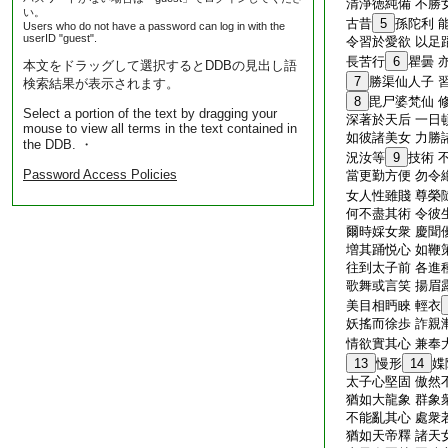
清淨徳純備 不勝
い。
古昔
5
孫陀利 
Users who do not have a password can log in with the
userID "guest".
令習於愛欲 以足
長苦行
6
瞿曇 
本文をドラッグして選択するとDDBの見出し語
7
勝渠仙人子 
検索結果が表示されます。
8
毘尸婆梵仙 
Select a portion of the text by dragging your
深著於天后 一日
mouse to view all terms in the text contained in
如彼諸美女 力勝
the DDB. ・
況汝等
9
技術 
Password Access Policies
當更勤方便 勿令
女人性雖賤 尊榮
何不盡其術 令彼
爾時婇女衆 慶聞
増其踊悦心 如鞭
往到太子前 各進
歌舞或言笑 揚眉
美目相眄睞 輕衣
妖搖而徐歩 詐親
情欲實其心 兼奉
13
慢形
14
媟
太子心堅固 傲然
猶如大龍象 群象
不能亂其心 處衆
猶如天帝釋 諸天