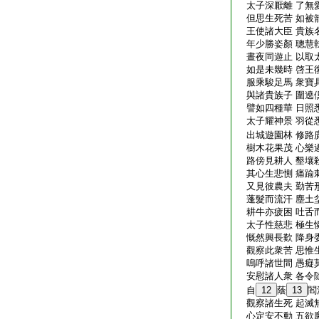
太子深厭離 了無
但思生死苦 如被
王使諸大臣 貴族
年少勝姿顏 聰慧
晝夜同遊止 以取
如是未幾時 啓王
服乘駿足馬 衆寶
與諸貴族子 圍遶
譬如四種華 日照
太子耀神景 羽從
出城遊園林 修路
樹木花果茂 心樂
路傍見耕人 墾壤
其心生悲惻 痛踰
又見彼農夫 勤苦
蓬髮而流汗 塵土
耕牛亦疲困 吐舌
太子性慈悲 極生
慨然興長歎 降身
觀察此衆苦 思惟
嗚呼諸世間 愚癡
安慰諸人衆 各令
自
12
蔭
13
閻
觀察諸生死 起滅
心定安不動 五欲