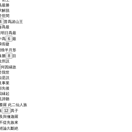
爲最勝
求解脱
於世間
4
普爲諸山王
海爲最
諸明日爲最
中爲
6
最
瞬長睫
明煥半月形
殊勝
8
目
汝所説
何因縁故
於我世
如是説
及事業
顧先後
因縁起
且諦聽
耆羅 此二仙人族
殊
12
異子
 及與儵迦羅
 不從先族來
 經論久斷絶