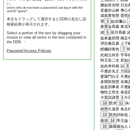
い。
猶如世光明 日光
Users who do not have a password can log in with the
若處於山林 專心
userID "guest".
成就實智慧 普照
本文をドラッグして選択するとDDBの見出し語
譬
3
如須彌山
検索結果が表示されます。
衆寶金爲最 衆流
諸
5
宿月爲最 
Select a portion of the text by dragging your
mouse to view all terms in the text contained in
如來處世間 兩足
the DDB. ・
淨目脩且廣 上下
瞪矚紺青色
7
Password Access Policies
此相云何非 平等
時王告二生 若如
如此奇特相 以
9
不應於先王 乃現
婆羅門白王 不應
多聞與智慧 名稱
如是四事者 不應
物性之所生 各從
今當説諸譬 王今
10
毘求
11
央
經歴久遠世 各生
13
毘利訶鉢低
能造
14
帝王論
15
薩羅薩仙人