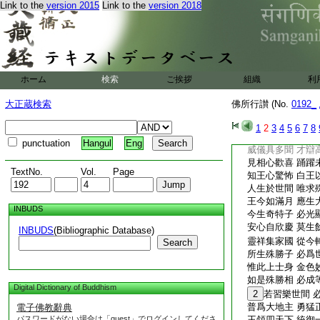
Link to the
version 2015
Link to the
version 2018
菩薩所以生 爲濟
唯彼
31
魔天王
父王見生子 奇特
素性雖安重 驚駭
33
二息交胸起
夫人見其子 不由
ホーム
検索
ご挨拶
組織
利
女人性怯弱 㤹惕
不別吉凶相 反更
大正蔵検索
佛所行讃 (No.
0192_
長宿諸母人 互亂
各請常所事 願令
1
2
3
4
5
6
7
8
時彼林中有 知相
punctuation
Hangul
Eng
威儀具多聞 才辯
見相心歡喜 踊躍
TextNo.
Vol.
Page
知王心驚怖 白王
人生於世間 唯求
王今如滿月 應生
INBUDS
今生奇特子 必光
安心自欣慶 莫生
INBUDS
(Bibliographic Database)
靈祥集家國 從今
Search
所生殊勝子 必爲
惟此上士身 金色
如是殊勝相 必成
Digital Dictionary of Buddhism
2
若習樂世間 
普爲大地主 勇猛
電子佛教辭典
パスワードがない場合は「guest」でログインしてくださ
王領四天下 統御