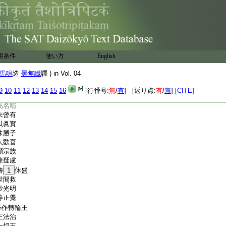
世衆苦
32
震動大憂惱
未曾有
改常容
 一喜復一懼
常道生
用条件
使い方
English
懷冰炭
生憂怖
馬鳴
造
曇無讖
譯 ) in Vol. 04
祈神明
太子安
9
10
11
12
13
14
15
16
[行番号:
無
/
有
] [返り点:
有
/
無
]
[CITE]
婆羅門
高名稱
未曾有
以眞實
殊勝子
大歡喜
顯宗族
餘疑慮
轉
1
休盛
世間救
妙光明
等正覺
必作轉輪王
正法治
一切王