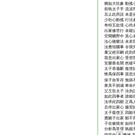
猶如大狂象 動搖
前執太子手 流涙
且止此所説 未是
少壯心動搖 行法
奇特五欲境 心尚
出家修苦行 未能
空閑曠野中 其心
汝心雖樂法 未若
汝應領國事 令我
棄父絶宗嗣 此則
當息出家心 受習
安樂善名聞 然後
太子恭遜辭 復啓
惟爲保四事 當息
保子命常存 無病
衆具不損減 奉命
父王告太子 汝勿
如此四事者 誰能
汝求此四願 正爲
且停出家心 服習
太子復啓王 四願
應聽子出家 願不
子在被燒舍 如何
分析爲常理 孰能
脱當自
8
磨滅 