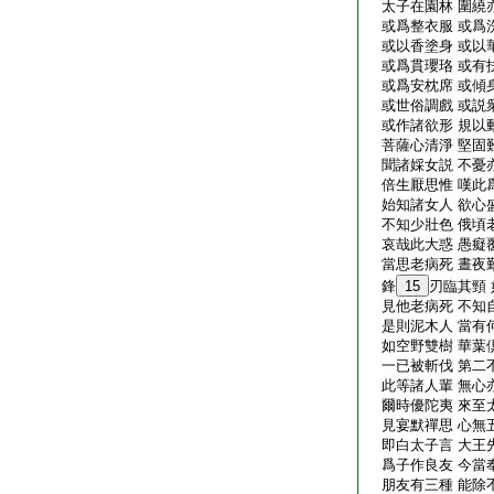
太子在園林 圍繞
或爲整衣服 或爲
或以香塗身 或以
或爲貫瓔珞 或有
或爲安枕席 或傾
或世俗調戲 或説
或作諸欲形 規以
菩薩心清淨 堅固
聞諸婇女説 不憂
倍生厭思惟 嘆此
始知諸女人 欲心
不知少壯色 俄頃
哀哉此大惑 愚癡
當思老病死 晝夜
鋒
15
刃臨其頸
見他老病死 不知
是則泥木人 當有
如空野雙樹 華葉
一已被斬伐 第二
此等諸人輩 無心
爾時優陀夷 來至
見宴默禪思 心無
即白太子言 大王
爲子作良友 今當
朋友有三種 能除