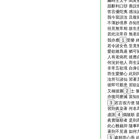
爾時王太子 聞友
甜辭利口辯 善説
答言優陀夷 感汝
我今當語汝 且復
不薄妙境界 亦知
但見無常相 故生
若此法常存 無老
我亦應
1
受樂 
若令諸女色 至竟
愛欲雖爲過 猶可
人有老病死 彼應
何況於他人 而生
非常五欲境 自身
而生愛樂心 此則
汝所引諸仙 習著
彼即可厭患 習欲
又稱彼勝
2
士 
亦復同磨滅 當知
3
若言假方便 
習則眞染著 何名
虚誑
4
僞隨順 
眞實隨順者 是則
此心難裁抑 隨事
著則不見過 如何
5
處順而心乖 