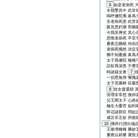
6
如是老病死 
令我墜其中 此非
嗚呼優陀夷 眞爲
生老病死患 此苦
眼見悉朽壞 而猶
今我至儜劣 其心
思惟老病死 卒至
晝夜忘睡眠 何由
老病死熾然 決定
猶不知憂慼 眞爲
太子爲優陀 種種
説欲爲深患 不覺
時諸婇女衆
7
一切悉無用 慚愧
太子見園林 莊嚴
8
伎女盡還歸 
倍増非常想 俛仰
父王聞太子 心絶
極生大憂苦 如利
即召諸群臣 問欲
咸言非五欲 所能
10
佛所行讃出城
王復増種種 勝妙
晝夜以娯樂 冀悦