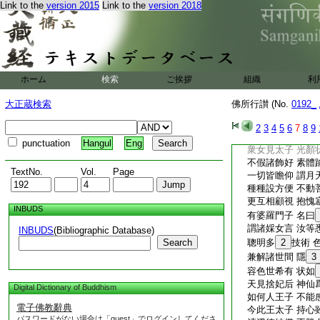
正御疾驅馳 徑往
Link to the
version 2015
Link to the
version 2018
林流
12
滿清淨
靈禽雜奇獸 飛走
光耀悦耳目 猶
1
14
佛所行讃離欲
太子入園林 衆女
ホーム
検索
ご挨拶
組織
利
並生希遇想 競媚
各盡
15
伎姿態
大正蔵検索
佛所行讃 (No.
0192_
或有執手足 或遍
或復對言笑 或現
2
3
4
5
6
7
8
9
規以悦太子 令生
punctuation
Hangul
Eng
衆女見太子 光顏
不假諸飾好 素體
TextNo.
Vol.
Page
一切皆瞻仰 謂月
種種設方便 不動
更互相顧視 抱愧
INBUDS
有婆羅門子 名曰
謂諸婇女言 汝等
INBUDS
(Bibliographic Database)
Search
聰明多
2
技術 
兼解諸世間 隱
3
容色世希有 状如
天見捨妃后 神仙
Digital Dictionary of Buddhism
如何人王子 不能
電子佛教辭典
今此王太子 持心
パスワードがない場合は「guest」でログインしてくださ