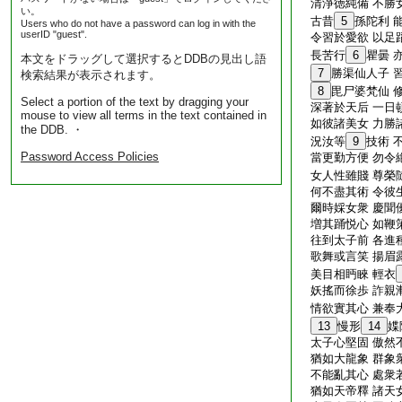
清淨徳純備 不勝
い。
古昔
5
孫陀利 
Users who do not have a password can log in with the
userID "guest".
令習於愛欲 以足
長苦行
6
瞿曇 
本文をドラッグして選択するとDDBの見出し語
7
勝渠仙人子 
検索結果が表示されます。
8
毘尸婆梵仙 
Select a portion of the text by dragging your
深著於天后 一日
mouse to view all terms in the text contained in
如彼諸美女 力勝
the DDB. ・
況汝等
9
技術 
Password Access Policies
當更勤方便 勿令
女人性雖賤 尊榮
何不盡其術 令彼
爾時婇女衆 慶聞
増其踊悦心 如鞭
往到太子前 各進
歌舞或言笑 揚眉
美目相眄睞 輕衣
妖搖而徐歩 詐親
情欲實其心 兼奉
13
慢形
14
媟
太子心堅固 傲然
猶如大龍象 群象
不能亂其心 處衆
猶如天帝釋 諸天