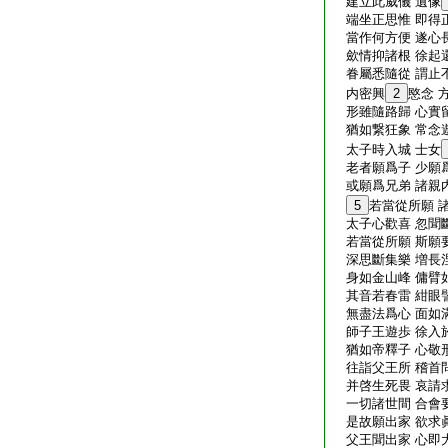
建立此威儀 遺像
端坐正思惟 即得
當作何方便 遂心
歛情抑諸根 徐起
眷屬悉隨從 謂止
内密興
2
愍念 
形雖隨路歸 心實
猶如繋狂象 常念
太子時入城 士女
老者願爲子 少願
或願爲兄弟 諸親
5
若當從所願 
太子心歡喜 忽聞
若當從所願 斯願
深思斷集樂 増長
身如金山峰 傭臂
其音若春雷 紺眼
無盡法爲心 面如
師子王遊歩 徐入
猶如帝釋子 心敬
往詣父王所 稽首
并啓生死畏 哀請
一切諸世間 合會
是故願出家 欲求
父王聞出家 心即