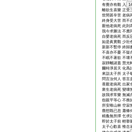
有覺亦有觀 入
1
離欲生喜樂 正受
世間甚辛苦 老病
終身受大苦 而不
厭他老病死 此則
我今求勝法 不應
自嬰老病死 而反
如是眞實觀 少壯
新新不暫停 終歸
不喜亦不憂 不疑
不眠不著欲 不壞
寂靜離諸蓋 慧光
爾時淨居天 化爲
來詣太子所 太子
問言汝何人 答言
畏厭老病死 出家
衆生老病死 變壞
故我求常樂 無滅
怨親平等心 不務
所安唯山林 空寂
塵想既已息 蕭條
精麁無所擇 乞求
即於太子前 輕擧
太子心歡喜 惟念