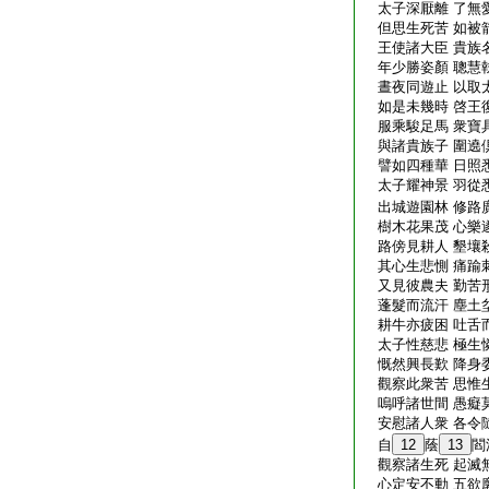
太子深厭離 了無
但思生死苦 如被
王使諸大臣 貴族
年少勝姿顏 聰慧
晝夜同遊止 以取
如是未幾時 啓王
服乘駿足馬 衆寶
與諸貴族子 圍遶
譬如四種華 日照
太子耀神景 羽從
出城遊園林 修路
樹木花果茂 心樂
路傍見耕人 墾壤
其心生悲惻 痛踰
又見彼農夫 勤苦
蓬髮而流汗 塵土
耕牛亦疲困 吐舌
太子性慈悲 極生
慨然興長歎 降身
觀察此衆苦 思惟
嗚呼諸世間 愚癡
安慰諸人衆 各令
自
12
蔭
13
閻
觀察諸生死 起滅
心定安不動 五欲