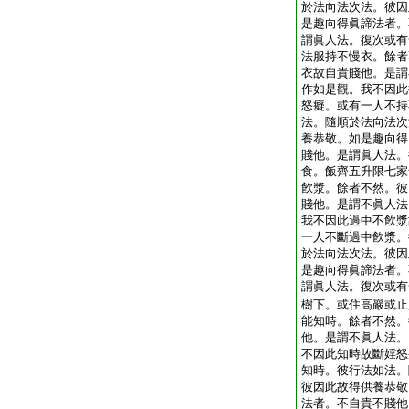
於法向法次法。彼因
是趣向得眞諦法者。
謂眞人法。復次或有
法服持不慢衣。餘者
衣故自貴賤他。是謂
作如是觀。我不因此
怒癡。或有一人不持
法。隨順於法向法次
養恭敬。如是趣向得
賤他。是謂眞人法。
食。飯齊五升限七家
飮漿。餘者不然。彼
賤他。是謂不眞人法
我不因此過中不飮漿
一人不斷過中飮漿。
於法向法次法。彼因
是趣向得眞諦法者。
謂眞人法。復次或有
樹下。或住高巖或止
能知時。餘者不然。
他。是謂不眞人法。
不因此知時故斷婬怒
知時。彼行法如法。
彼因此故得供養恭敬
法者。不自貴不賤他