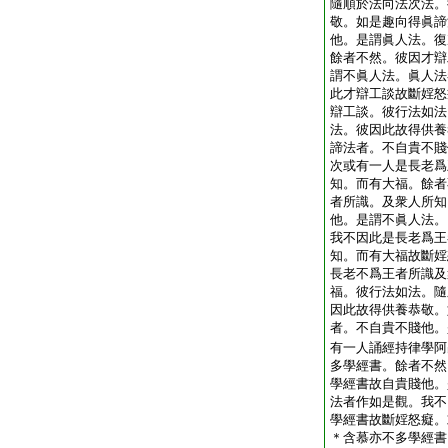
隨順於法向法次法。
敬。如是趣向得眞諦
他。是謂眞人法。復
餘者不然。彼因才辯
謂不眞人法。眞人法
此才辯工談故斷婬怒
辯工談。彼行法如法
法。彼因此故得供養
諦法者。不自貴不賤
次或有一人是長老爲
知。而有大福。餘者
者所識。及衆人所知
他。是謂不眞人法。
我不因此是長老爲王
知。而有大福故斷婬
長老不爲王者所識及
福。彼行法如法。隨
因此故得供養恭敬。
者。不自貴不賤他。
有一人誦經持律學阿
多學經書。餘者不然
學經書故自貴賤他。
法者作如是觀。我不
學經書故斷婬怒癡。
＊含慕亦不多學經書