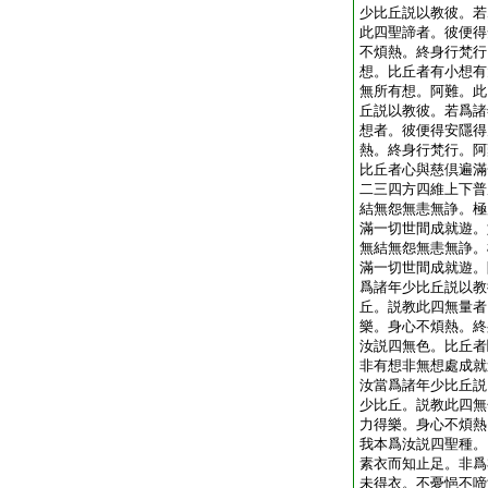
少比丘説以教彼。若
此四聖諦者。彼便得
不煩熱。終身行梵行
想。比丘者有小想有
無所有想。阿難。此
丘説以教彼。若爲諸
想者。彼便得安隱得
熱。終身行梵行。阿
比丘者心與慈倶遍滿
二三四方四維上下普
結無怨無恚無諍。極
滿一切世間成就遊。
無結無怨無恚無諍。
滿一切世間成就遊。
爲諸年少比丘説以教
丘。説教此四無量者
樂。身心不煩熱。終
汝説四無色。比丘者
非有想非無想處成就
汝當爲諸年少比丘説
少比丘。説教此四無
力得樂。身心不煩熱
我本爲汝説四聖種。
素衣而知止足。非爲
未得衣。不憂悒不啼