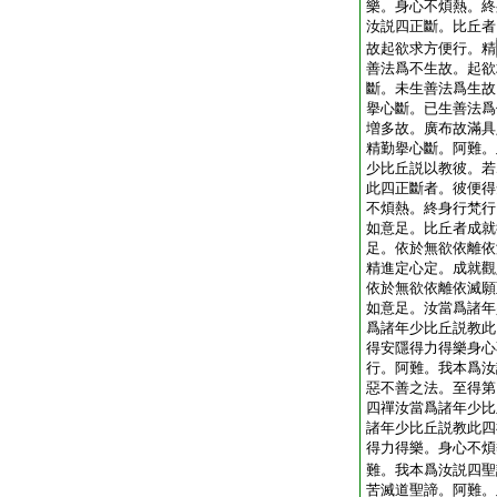
樂。身心不煩熱。終
汝説四正斷。比丘者
故起欲求方便行。精
善法爲不生故。起欲
斷。未生善法爲生故
擧心斷。已生善法爲
増多故。廣布故滿具
精勤擧心斷。阿難。
少比丘説以教彼。若
此四正斷者。彼便得
不煩熱。終身行梵行
如意足。比丘者成就
足。依於無欲依離依
精進定心定。成就觀
依於無欲依離依滅願
如意足。汝當爲諸年
爲諸年少比丘説教此
得安隱得力得樂身心
行。阿難。我本爲汝
惡不善之法。至得第
四禪汝當爲諸年少比
諸年少比丘説教此四
得力得樂。身心不煩
難。我本爲汝説四聖
苦滅道聖諦。阿難。