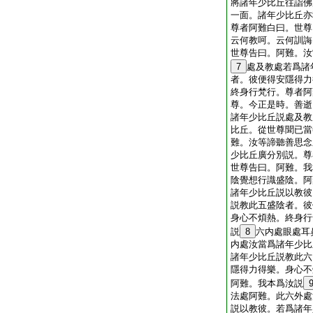
將諸年少比丘往詣佛
一面。諸年少比丘亦
尊者阿難白曰。世尊
云何教呵。云何訓誨
世尊告曰。阿難。汝
7
處及教處若爲諸
者。彼便得安隱得力
終身行梵行。尊者阿
尊。今正是時。善逝
諸年少比丘説處及教
比丘。從世尊聞已當
難。汝等諦聽善思念
少比丘廣分別説。尊
世尊告曰。阿難。我
陰覺想行識盛陰。阿
諸年少比丘説以教彼
説教此五盛陰者。彼
身心不煩熱。終身行
説
8
六内處眼處耳
内處汝當爲諸年少比
諸年少比丘説教此六
隱得力得樂。身心不
阿難。我本爲汝説
法處阿難。此六外處
説以教彼。若爲諸年