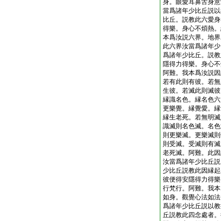
身。眼愛耳鼻舌身意
當爲諸年少比丘説以
比丘。説教此六愛身
得樂。身心不煩熱。
本爲汝説六界。地界
此六界汝當爲諸年少
爲諸年少比丘。説教
隱得力得樂。身心不
阿難。我本爲汝説因
若有此則有彼。若無
生彼。若滅此則滅彼
縁識名色。縁名色六
更樂覺。縁覺愛。縁
縁生老死。若無明滅
識滅則名色滅。名色
則更樂滅。更樂滅則
則受滅。受滅則有滅
老死滅。阿難。此因
汝當爲諸年少比丘説
少比丘説教此因縁起
彼便得安隱得力得樂
行梵行。阿難。我本
如身。觀覺心法如法
爲諸年少比丘説以教
丘説教此四念處者。