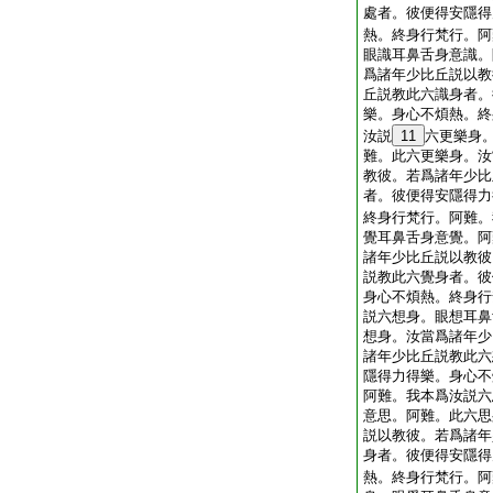
處者。彼便得安隱得
熱。終身行梵行。阿
眼識耳鼻舌身意識。
爲諸年少比丘説以教
丘説教此六識身者。
樂。身心不煩熱。終
汝説
11
六更樂身
難。此六更樂身。汝
教彼。若爲諸年少比
者。彼便得安隱得力
終身行梵行。阿難。
覺耳鼻舌身意覺。阿
諸年少比丘説以教彼
説教此六覺身者。彼
身心不煩熱。終身行
説六想身。眼想耳鼻
想身。汝當爲諸年少
諸年少比丘説教此六
隱得力得樂。身心不
阿難。我本爲汝説六
意思。阿難。此六思
説以教彼。若爲諸年
身者。彼便得安隱得
熱。終身行梵行。阿