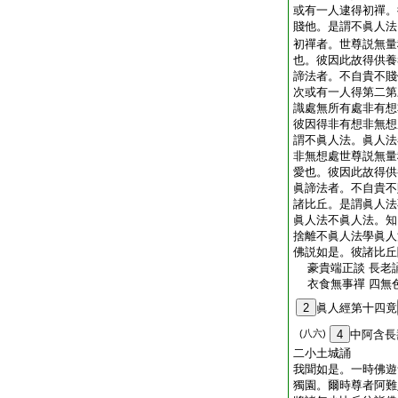
或有一人逮得初禪。
賤他。是謂不眞人法
初禪者。世尊説無量
也。彼因此故得供養
諦法者。不自貴不賤
次或有一人得第二第
識處無所有處非有想
彼因得非有想非無想
謂不眞人法。眞人法
非無想處世尊説無量
愛也。彼因此故得供
眞諦法者。不自貴不
諸比丘。是謂眞人法
眞人法不眞人法。知
捨離不眞人法學眞人
佛説如是。彼諸比丘
豪貴端正談 長老
衣食無事禪 四無
2
眞人經第十四竟
(八六)
4
中阿含長
二小土城誦
我聞如是。一時佛遊
獨園。爾時尊者阿難