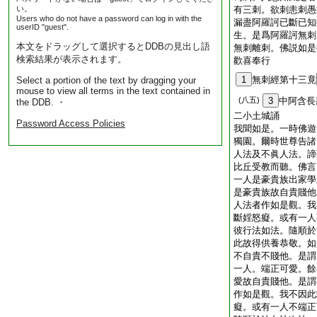
い。
有三刺。欲刺恚刺愚
Users who do not have a password can log in with the
漏盡阿羅訶已斷已知
userID "guest".
生。是爲阿羅訶無刺
本文をドラッグして選択するとDDBの見出し語
無刺離刺。佛説如是
検索結果が表示されます。
歡喜奉行
1
無刺經第十三竟
Select a portion of the text by dragging your
mouse to view all terms in the text contained in
(八五)
3
中阿含長
the DDB. ・
二小土城誦
Password Access Policies
我聞如是。一時佛遊
獨園。爾時世尊告諸
人法及不眞人法。諦
比丘受教而聽。佛言
一人是豪貴族出家學
是豪貴族故自貴賤他
人法者作如是觀。我
斷婬怒癡。或有一人
彼行法如法。隨順於
此故得供養恭敬。如
不自貴不賤他。是謂
一人。端正可愛。餘
愛故自貴賤他。是謂
作如是觀。我不因此
癡。或有一人不端正