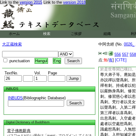
Link to the
version 2015
Link to the
version 2018
方便爲彼説法。勸發
而住。於是衆多鞞舍
法勸發渇仰成就歡喜
佛足繞三匝而去。鞞
於是世尊問諸比丘。
爲至何許。諸比丘白
ホーム
検索
ご挨拶
組織
利
大弟子等。聞諸鞞舍
作王威徳高聲唱傳。
大正蔵検索
中阿含經 (No.
0026_
供養禮事。便作是念
説。禪以聲爲刺。我
556
557
558
林。在彼無亂遠離獨
点:
無
/
有
]
[CITE]
punctuation
Hangul
Eng
惟。世尊。諸長老上
於是世尊聞已嘆曰。
TextNo.
Vol.
Page
尊大弟子等。應如是
亦説禪以聲爲刺。所
禪有刺。持戒者以犯
INBUDS
以嚴飾身爲刺。修習
刺。修習慈心者以恚
INBUDS
(Bibliographic Database)
爲刺。梵行者以見女
Search
以聲爲刺。入第二禪
第三禪者以喜爲刺。
出息爲刺。入空處者
Digital Dictionary of Buddhism
處者以空處想爲刺。
識處想爲刺。入無想
電子佛教辭典
爲刺。入想知滅定者
パスワードがない場合は「guest」でログインしてくださ