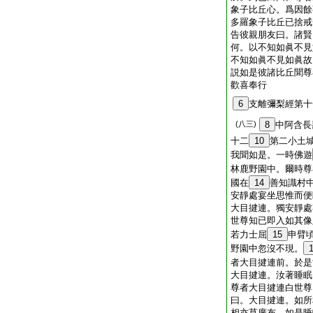
象子比丘心。爲因餘
多羅象子比丘已捨戒
告彼親朋友曰。諸賢
何。以不知如眞不見
不知如眞不見如眞故
説如是彼諸比丘聞尊
歡喜奉行
6
支離彌梨經第十
(八三)
8
中阿含長
十二
10
第二小土
我聞如是。一時佛遊
林鹿野園中。爾時尊
國在
14
善知識村
安靜處宴坐思惟而便
大目揵連。獨安靜處
世尊知已即入如其像
若力士屈
15
申臂
野園中忽沒不現。
者大目揵連前。於是
大目揵連。汝著睡眠
尊者大目揵連白世尊
曰。大目揵連。如所
相亦莫廣布。如是睡