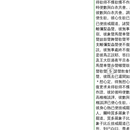
得欲得不獲欲獲不作
時便數與白衣共會。
彼數與白衣共會。調
便生欲。彼心生欲已
已便捨戒罷道。諸賢
離彌梨蟲聲。彼無事
宿。彼象聲馬聲車聲
聲妓鼓聲舞聲歌聲琴
支離彌梨蟲聲便不復
説。彼無事處終不復
是彼爲正説耶。答曰
及王大臣過夜平旦各
馬聲車聲歩聲螺聲鼓
聲歌聲
5
瑟聲飮食
聲。彼既去已還聞如
＊想心定。得無想心
復更求未得欲得不獲
作證。彼於後時便數
高種種談譁。彼數與
種談譁已便心生欲。
彼身心熱已便捨戒罷
人。爾時質多羅象子
罷道。質多羅象子比
象子比丘捨戒罷道已
所。到已白曰。尊者