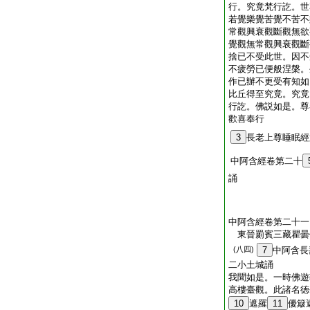
行。究竟梵行訖。世
若覺樂覺苦覺不苦不
常觀興衰觀斷觀無欲
覺觀無常觀興衰觀斷
捨已不受此世。因不
不疲勞已便般涅槃。
作已辦不更受有知如
比丘得至究竟。究竟
行訖。佛説如是。尊
歡喜奉行
3
長老上尊睡眠經
中阿含經卷第二十
誦
中阿含經卷第二十一
東晉罽賓三藏瞿
(八四)
7
中阿含長
二小土城誦
我聞如是。一時佛遊
高樓臺觀。此諸名徳
10
遮羅
11
優簸