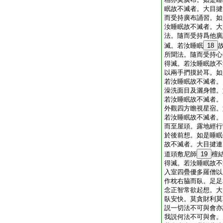
眠故不滅者。大目揵
而受持廣布誦習。如
汝睡眠故不滅者。大
法。隨而受持爲他廣
滅。若汝睡眠
18
所聞法。隨而受持心
得滅。若汝睡眠故不
以兩手捫摸於耳。如
若汝睡眠故不滅者。
澡洗面目及灑身體。
若汝睡眠故不滅者。
外觀四方瞻視星宿。
若汝睡眠故不滅者。
而至屋頭。露地經行
於後前想。如是睡眠
故不滅者。大目揵連
道頭敷尼師
19
檀
得滅。若汝睡眠故不
入室四疊優多羅僧以
作枕右脇而臥。足足
念正智常欲起想。大
臥安快。莫貪財利莫
説一切法不可與會亦
我説何法不可與會。