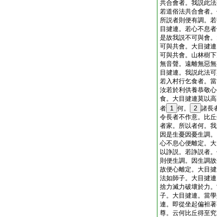
共合會者。我説此法
若道俗法共合會者。
所説者則便有調。若
目揵連。若心不息者
是故我説不可與會。
可與共會。大目揵連
可與共會。山林樹下
無音聲。遠離無惡無
目揵連。我説此法可
若入村行乞食者。當
汝若於利供養恭敬心
食。大目揵連莫以高
者
1
何。
2
諸長
令長者不作意。比丘
者家。所以者何。我
因是生憂因憂生調。
心不息心便離定。大
以諍説。若諍説者。
則便生調。因生調故
故便心離定。大目揵
法如師子。大目揵連
捨力滅力破壞於力。
子。大目揵連。當學
連。即從坐起偏袒著
尊。云何比丘得至究