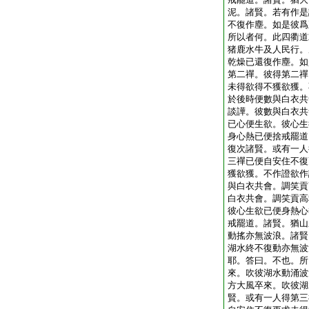
泥。諸賢。若有作是
不復作塵。如是彼爲
所以者何。此四衢道
猪鹿水牛及人民行。
乾燥已還復作塵。如
第二禪。彼得第二禪
未得欲得不獲欲獲。
於後時便數與白衣共
談譁。彼數與白衣共
已心便生欲。彼心生
身心熱已便捨戒罷道
復次諸賢。或有一人
三禪已便自安住不復
獲欲獲。不作證欲作
與白衣共會。調笑貢
白衣共會。調笑貢高
彼心生欲已便身熱心
戒罷道。諸賢。猶山
動搖亦無波浪。諸賢
湖水終不復動亦無波
耶。答曰。不也。所
來。吹彼湖水動涌波
方大風卒來。吹彼湖
賢。或有一人得第三