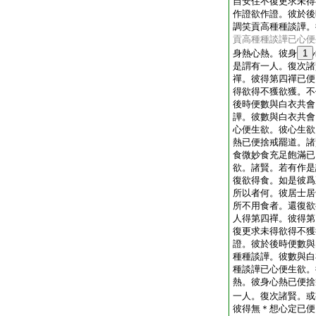
自安住不復更求未得
作證欲作證。彼於後
調笑貢高種種談譁。
貢高種種談譁已心便
身熱心熱。彼身
1
是謂有一人。復次諸
禪。彼得第四禪已便
得欲得不獲欲獲。不
後時便數與白衣共會
譁。彼數與白衣共會
心便生欲。彼心生欲
熱已便捨戒罷道。諸
食微妙食充足飽滿已
欲。諸賢。若有作是
復欲得食。如是彼爲
所以者何。彼居士居
所不用食者。還復欲
人得第四禪。彼得第
復更求未得欲得不獲
證。彼於後時便數與
種種談譁。彼數與白
種談譁已心便生欲。
熱。彼身心熱已便捨
一人。復次諸賢。或
彼得無＊想心定已便