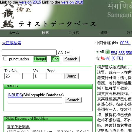
Link to the
version 2015
Link to the
version 2018
知他心者。不得妄説
有一人在世尊前時。
可慚可愧可愛可敬前
於後時離世尊前。及
可慚可愧可愛可敬前
會。調笑貢高種種談
ホーム
検索
ご挨拶
組織
利
調笑貢高種種談譁已
已。便身熱心熱。彼
大正蔵検索
中阿含經 (No.
0026_
諸賢。猶若如牛入他
繩繋或著欄中。諸賢
554
555
556
復入他田中。如是彼
点:
無
/
有
]
[CITE]
punctuation
Hangul
Eng
所以者何。謂彼牛者
欄所遮或破或跳出。
TextNo.
Vol.
Page
諸賢。或有一人在世
老梵行可慚可愧可愛
善護。若於後時離世
INBUDS
慚可愧可愛可敬前。
調笑貢高種種談譁。
INBUDS
(Bibliographic Database)
貢高種種談譁已心便
Search
身熱心熱。彼身心熱
是謂有一人。復次諸
禪。彼得初禪已便自
Digital Dictionary of Buddhism
欲得不獲欲獲。不作
時。便數與白衣共會
電子佛教辭典
彼數與白衣共會。調
パスワードがない場合は「guest」でログインしてくださ