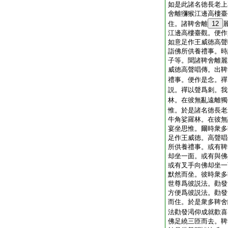
如是此諸名徳長老上
舍離獼猴江邊高樓臺
住。諸鞞舍離
12
江邊高樓臺觀。便作
如意足作王威徳高聲
詣佛所供養禮事。時
子等。聞諸鞞舍離麗
威徳高聲唱傳。出鞞
禮事。便作是念。禪
説。禪以聲爲刺。我
林。在彼無亂遠離獨
惟。於是諸名徳長老
牛角娑羅林。在彼無
宴坐思惟。爾時衆多
足作王威徳。高聲唱
所供養禮事。或有鞞
却坐一面。或有與佛
或有叉手向佛却坐一
默然而坐。彼時衆多
世尊爲彼説法。勸發
方便爲彼説法。勸發
而住。於是衆多鞞舍
法勸發渇仰成就歡喜
佛足繞三匝而去。鞞