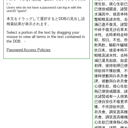
い。
便生欲。彼心生欲已
Users who do not have a password can log in with the
已便捨戒罷道。諸賢
userID "guest".
水滿其中。彼若本時
本文をドラッグして選択するとDDBの見出し語
鼈蝦蟆及諸水性。去
検索結果が表示されます。
滿已盡不復見。諸賢
中終不復見沙石草木
Select a portion of the text by dragging your
水性。去時來時走時
mouse to view all terms in the text contained in
耶。答曰。不也。所
the DDB. ・
飮馬飮。駱駝牛驢猪
Password Access Policies
吹日炙。彼若本時不
蝦蟆及諸水性。去時
減已還見如故。如是
初禪。彼得初禪已便
得欲得不獲欲獲。不
後時便數與白衣共會
譁。彼數與白衣共會
心便生欲。彼心生欲
熱已便捨戒罷道。諸
次諸賢或有一人得第
已便自安住不復更求
獲。不作證欲作證。
衣共會。調笑貢高種
共會。調笑貢高種種
心生欲已便身熱心熱
戒罷道。諸賢。猶大