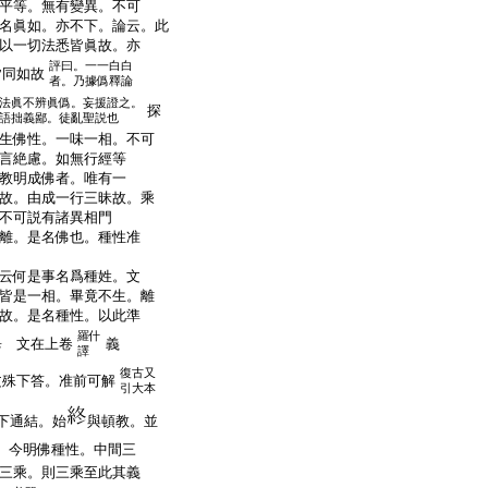
平等。無有變異。不可
名眞如。亦不下。論云。此
以一切法悉皆眞故。亦
評曰。一一白白
皆同如故
者。乃據僞釋論
法眞不辨眞僞。妄援證之。
探
語拙義鄙。徒亂聖説也
生佛性。一味一相。不可
言絶慮。如無行經等
教明成佛者。唯有一
故。由成一行三昧故。乘
。不可説有諸異相門
倶離。是名佛也。種性准
云何是事名爲種姓。文
皆是一相。畢竟不生。離
故。是名種性。以此準
羅什
畢 文在上卷
義
譯
復古又
文殊下答。准前可解
引大本
下通結。始
與頓教。並
。今明佛種性。中間三
三乘。則三乘至此其義