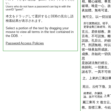
相。離心縁相。畢竟
い。
破壞。唯是一心。故
Users who do not have a password can log in with the
userID "guest".
眞如體。無有可遣。
本文をドラッグして選択するとDDBの見出し語
無可立。以一切法
検索結果が表示されます。
所引實際經説。嗟乎。
更擧金剛三昧經等。而
Select a portion of the text by dragging your
玄云。若依頓教。衆
mouse to view all terms in the text contained in
the DDB. ・
言有。不可説無。離
説故。孔目云。約頓
Password Access Policies
門。所謂無相。何以
彼一味眞如所成故
成佛。亦如此一切
思
是故諸法無行經云。
殊師利。一切衆生。
諸名字。一異不可得
之。上來約三乘説
苑云。云何下徴。
維摩經。亦據僞
上來
論。故不可用矣
屬三乘耳
復古云
文
教。首標三乘。今結