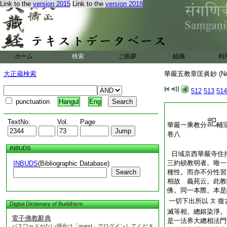
Link to the
version 2015
Link to the
version 2018
ホーム
検索
ご挨拶
組織
利
大正蔵検索
華嚴五教章匡眞鈔 (N
512
513
514
punctuation
Hangul
Eng
TextNo.
Vol.
Page
華嚴一乘教分
輔
卷八
INBUDS
日域京西華嚴寺住
三約頓教明者。唯一
INBUDS
(Bibliographic Database)
Search
種性。而亦不分性習
相故 義苑云。此教
佛。同一本際。本是
一切下出所以
復
文
Digital Dictionary of Buddhism
滅等相。總鎔染淨。
電子佛教辭典
是一法界大總相法門
パスワードがない場合は「guest」でログインしてくださ