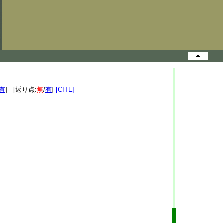
有
] [返り点:
無
/
有
]
[CITE]