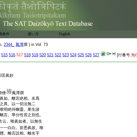
用条件
使い方
English
o.
2344_
鳳潭
撰 ) in Vol. 73
515
516
517
518
519
520
521
522
523
524
525
526
527
[行番号:
無
/
宗匡眞鈔
持僧
鳳潭撰
眞如。離言絶相。名爲
之異。以一切法無二
唯明絶待幽靈。衆生諸
離言。寧分性習之別也。
古云。唯眞如者。以無生
一一白白。皆悉眞故。唯
體。離言説相。離名字