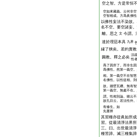
空之智。方是常恒
空如來藏義。云何非空
空智相成。方爲眞佛
以佛性妄法不染故。
名不空。要空諸妄。
離。思之
今謂。
文
達於理惡本具
九界
縁了狹矣。若約實教
涼
圓教。釋之必矣
性
爲了因所了。而非生因
爲佛性。然第一義空。
相。第一義空不在智慧
名佛性。以性從相。則
故。牆壁瓦礫。無有智
第一義空。無處不在。
謂。性相別論。雖云不
故孔目云。若法性外。
有修生。如
先屡辨
其習種亦從眞如所
習。從最清淨法界所
三。曰。出世最清淨
種苦諦。滅三種集諦