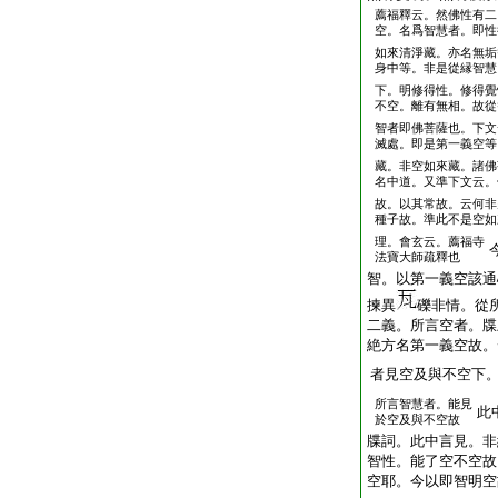
薦福釋云。然佛性有二
空。名爲智慧者。即性
如來清淨藏。亦名無垢
身中等。非是從縁智慧
下。明修得性。修得覺
不空。離有無相。故從
智者即佛菩薩也。下文
滅處。即是第一義空等
藏。非空如來藏。諸佛
名中道。又準下文云。
故。以其常故。云何非
種子故。準此不是空如
理。會玄云。薦福寺
法寶大師疏釋也
智。以第一義空該通
揀異
礫非情。從
二義。所言空者。牒
絶方名第一義空故。
者見空及與不空下
所言智慧者。能見
此
於空及與不空故
牒詞。此中言見。非
智性。能了空不空故
空耶。今以即智明空