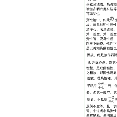
畢竟諸法體。爲眞如
瑜伽亦明六處殊勝等
可準知也
寶性論中。約此
故。就眞如明性種性
清淨心。名爲道諦。
第一義空。第一義空
覺性智。説爲性種 
以事下顯義。佛性下
是以眞如爲佛種姓也
因故。此是無作四
涅槃亦然。爲第
也
智慧。是成佛種性
之相故。即同佛境界
義故。理爲性種。其
北經二
子吼品
云。
十七
者。名第一義空。第
一切
空者。不見空
生死
及與不空等。見一切
道。中道者名爲佛性
無有變易。無明覆故