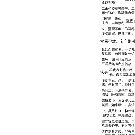
故爲習種
二乘初發意菩薩等。二
無分別心。與諸佛自體
用相應。唯依
熏習
法力。自然修行
來。熏習不斷。乃至得
淨法熏習。則無有斷。
常熏習故。妄心則
眞如自體相者。一切凡
竟常恒。自性滿足一切
義故。遍照法界義故。
至滿足無有所少義故
雖實有此諸功徳
法身
義。而無差別之
淨影章云。謂。一佛性
味。是其體也。隨縁辨
果分二。一法佛性者。
増減。唯有隱顯。淨穢
體無多少。亦如凍水與
鬘説。如來藏中。具過
中。具足如來一切種徳
性功徳法。華嚴經説。
當知皆是法佛之性。二
八眞識心中。有其方便
造作器具之義。非有器