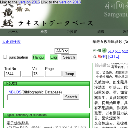
Link to the
version 2015
Link to the
version 2018
者。彼論云。此聞熏
爲不同性。乃至此聞
此識對治種子故。釋
識對治。與本識不同
相離故。恒與倶起。
壞。非不可壞。不唯
ホーム
検索
ご挨拶
組織
利
引攝論。云多聞熏習
等。此本覺解性。即
大正蔵検索
華嚴五教章匡眞鈔 (N
中。既從清淨法界所
510
511
512
熏義也。自有縱奪
点:
無
/
有
]
[CITE]
punctuation
Hangul
Eng
云。梁論稱解性。即
楞伽心玄云
論共證也
爲習氣海。
TextNo.
Vol.
Page
因。梁論云。多聞熏習
中解性和合。聖此爲因
又彼論中。如來藏具
INBUDS
淨法因 折薪云。此
INBUDS
(Bibliographic Database)
因熏習鏡。謂。如實
Search
熏衆生。又眞如熏習
者。從無始世來。具
有不思議業。作境界
熏習。以有熏習力故
Digital Dictionary of Buddhism
苦。樂求涅槃等
電子佛教辭典
又寶性論云。及彼眞
パスワードがない場合は「guest」でログインしてくださ