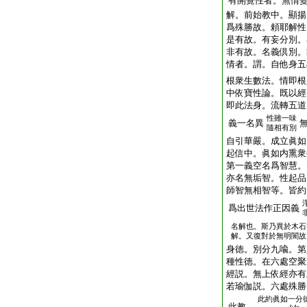
有開覺性者。無情
解。前始教中。顯揚
爲殊勝故。頼耶解性
是有故。有妄分別。
非有故。名義倶別。
情者。謂。自他身五
根衆生數法。情即根
中依寶性論。既以經
即此法身。流轉五道
性雖一味
義一名異
隨相有別
自引華嚴。成立眞
起信中。眞如内熏衆
第一義空名爲智慧。
亦名無垢智。性起品
師智無相智等。皆約
爲出世法作正因義
名解也。斯乃異於木石
解。又復對於無明闇故
身徳。別分九喩。第
種性徳。在六處空聚
經説。無上依經亦有
若瑜伽説。六處殊勝
此約眞如一分
此教。