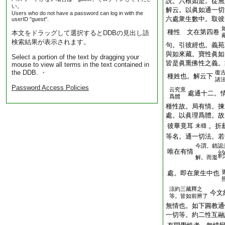
説。六根如是。從無
い。
解云。以眞如通一切
Users who do not have a password can log in with the
六處衆生數中。取彼
userID "guest".
種性 文在第四卷
本文をドラッグして選択するとDDBの見出し語
検索結果が表示されます。
句。引彼經也。義苑
與如來藏。寶性眞如
Select a portion of the text by dragging your
皆是眞熏佛性之義。
mouse to view all terms in the text contained in
the DDB. ・
復
種姓也。解云下
諸
Password Access Policies
云究竟
處通十二。
爲體
種性故。局有情。揀
處。以眞理爲體。故
彼畢竟耳
。折
未穩
等名。通一切法。若
今謂。錯認
唯在有情
解。而濫
處。即在衆生中也
涼約三藏釋之
今文
等。皆如前辨了
無情也。如下圓教通
一切等。約二性互融