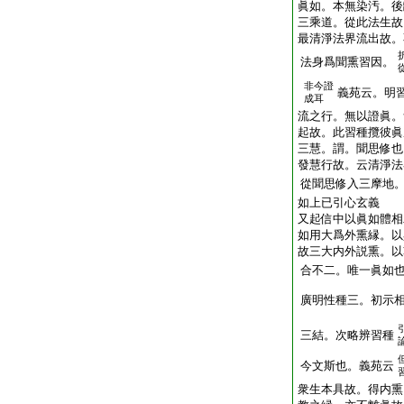
眞如。本無染汚。後
三乘道。從此法生故
最清淨法界流出故。
法身爲聞熏習因。
非今證
義苑云。明
成耳
流之行。無以證眞。
起故。此習種攬彼眞
三慧。謂。聞思修也
發慧行故。云清淨法
從聞思修入三摩地
如上已引心玄義
又起信中以眞如體相
如用大爲外熏縁。以
故三大内外説熏。以
合不二。唯一眞如也
廣明性種三。初示
三結。次略辨習種
今文斯也。義苑云
衆生本具故。得内熏