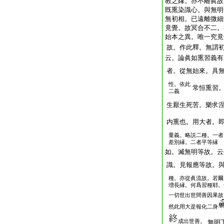
教之縁。亦不離眞故
既熏染識心。與無明
無初相。已遠離微細
竟覺。故冥合不二。
始本之異。唯一究竟
故。作此釋。無謂初
云。論眞如熏習義有
者。從無始來。具
性。依此
常恒熏習
二義
生厭生死苦。樂求
内熏也。用大者。
量義。略説二種。一者
差別縁。二者平等縁
如。滅無明等故。云
識。見報應等故。
種。亦從眞流故。若爾
増長縁。何爲習種耶。
一切世出世間善因果故
然此用大是報化二身
成出世善。
無明